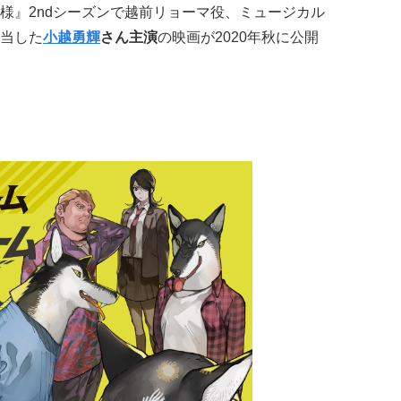
様』2ndシーズンで越前リョーマ役、ミュージカル
当した
小越勇輝
さん主演
の映画が2020年秋に公開