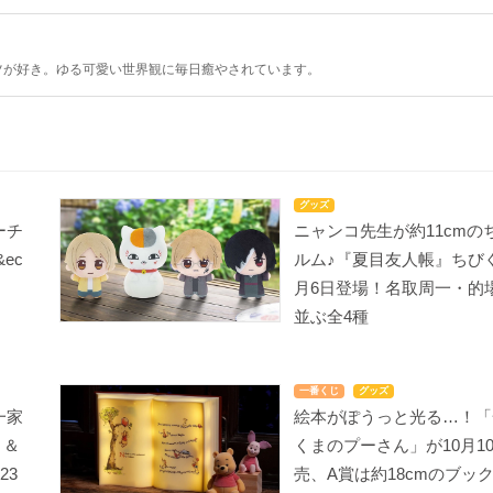
ツが好き。ゆる可愛い世界観に毎日癒やされています。
グッズ
ーチ
ニャンコ先生が約11cmの
&ec
ルム♪『夏目友人帳』ちび
月6日登場！名取周一・的
並ぶ全4種
一番くじ
グッズ
一家
絵本がぽうっと光る…！「
ト＆
くまのプーさん」が10月1
23
売、A賞は約18cmのブッ