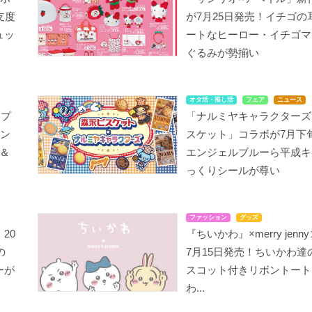
支度
が7月25日発売！イチゴの
ュッ
ートなヒーロー・イチゴマ
ぐるみが勢揃い
オタ活・推し活
フェア
ニュース
ップ
「ナルミヤキャラクターズ
オン
スケット」コラボが7月下
＆
エンジェルブルーら平成キ
っくりシールが尊い
ファッション
グッズ
20
『ちいかわ』×merry jen
の
7月15日発売！ちいかわ達
ーが
スコット付きリボントート
わ...