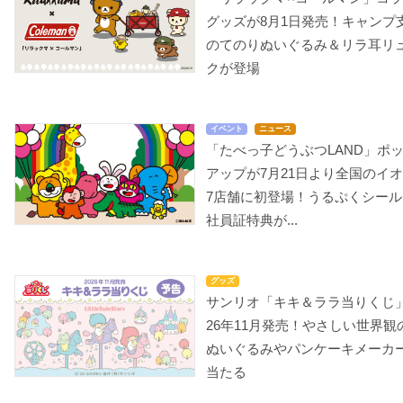
グッズが8月1日発売！キャンプ
のてのりぬいぐるみ＆リラ耳リ
クが登場
イベント
ニュース
「たべっ子どうぶつLAND」ポ
アップが7月21日より全国のイ
7店舗に初登場！うるぷくシール
社員証特典が...
グッズ
サンリオ「キキ＆ララ当りくじ」
26年11月発売！やさしい世界観
ぬいぐるみやパンケーキメーカ
当たる