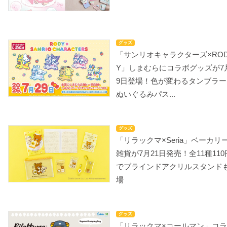
グッズ
「サンリオキャラクターズ×RO
Y」しまむらにコラボグッズが7
9日登場！色が変わるタンブラー
ぬいぐるみパス...
グッズ
「リラックマ×Seria」ベーカリ
雑貨が7月21日発売！全11種110
でブラインドアクリルスタンド
場
グッズ
「リラックマ×コールマン」コ