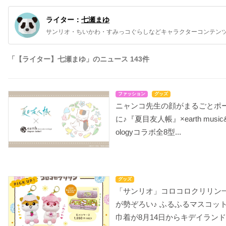
ライター：
七瀬まゆ
サンリオ・ちいかわ・すみっコぐらしなどキャラクターコンテン
「【ライター】七瀬まゆ」のニュース 143件
ファッション
グッズ
ニャンコ先生の顔がまるごとポ
に♪『夏目友人帳』×earth music
ologyコラボ全8型...
グッズ
「サンリオ」コロコロクリリン
が勢ぞろい♪ ふるふるマスコッ
巾着が8月14日からキデイランド