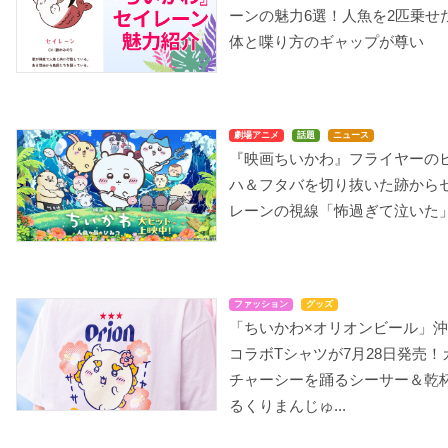
ーンの魅力6選！人魚を2匹乗せ
体と喋り方のギャップが尊い
劇場アニメ
話題
ニュース
『映画ちいかわ』フライヤーの
ハ＆フタバを切り抜いた跡から
レーンの視線「怖過ぎて泣いた
ファッション
グッズ
「ちいかわ×オリオンビール」
コラボTシャツが7月28日発売！
チャーシーを踊るシーサー＆乾
るくりまんじゅ...