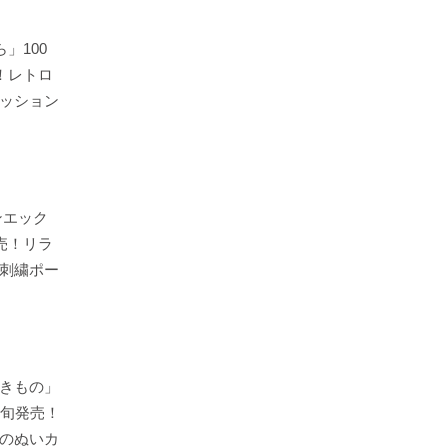
」100
！レトロ
ッション
ンエック
売！リラ
刺繍ポー
きもの」
上旬発売！
のぬいカ