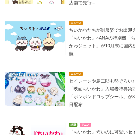
店舗で先行...
ニュース
ちいかわたちが制服姿でお出迎え
『ちいかわ』×ANAの特別機「
かわジェット」が10月末に国内
航
ニュース
セイレーンや島二郎も勢ぞろい♪
『映画ちいかわ』入場者特典第2
「ボンボンドロップシール」が8
日配布
話題
アニメ
『ちいかわ』怖いのに可愛いセ