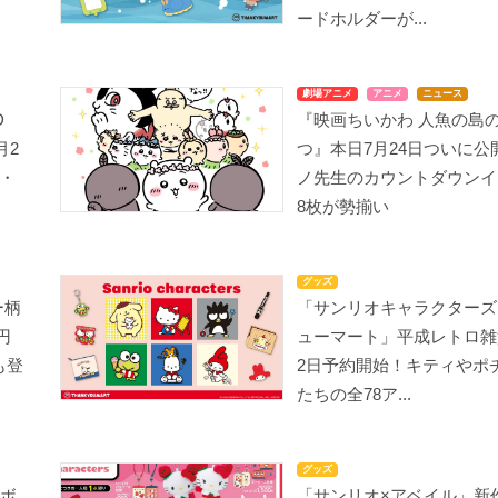
ードホルダーが...
劇場アニメ
アニメ
ニュース
D
『映画ちいかわ 人魚の島
月2
つ』本日7月24日ついに公
・
ノ先生のカウントダウンイ
8枚が勢揃い
グッズ
ー柄
「サンリオキャラクターズ
円
ューマート」平成レトロ雑
も登
2日予約開始！キティやポ
たちの全78ア...
グッズ
ラボ
「サンリオ×アベイル」新