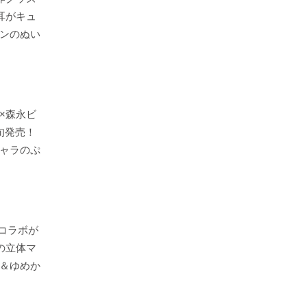
耳がキュ
ンのぬい
×森永ビ
旬発売！
ャラのぷ
nyコラボが
の立体マ
＆ゆめか