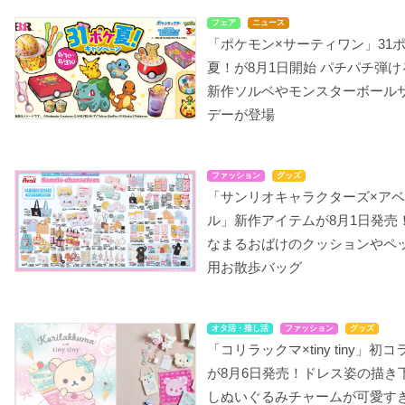
フェア
ニュース
「ポケモン×サーティワン」31
夏！が8月1日開始 パチパチ弾け
新作ソルベやモンスターボール
デーが登場
ファッション
グッズ
「サンリオキャラクターズ×ア
ル」新作アイテムが8月1日発売
なまるおばけのクッションやペ
用お散歩バッグ
オタ活・推し活
ファッション
グッズ
「コリラックマ×tiny tiny」初コ
が8月6日発売！ドレス姿の描き
しぬいぐるみチャームが可愛す