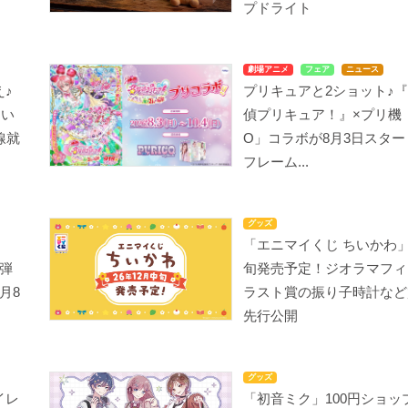
プドライト
劇場アニメ
フェア
ニュース
♪
プリキュアと2ショット♪
ちい
偵プリキュア！』×プリ機「
線就
O」コラボが8月3日スタ
フレーム...
グッズ
「エニマイくじ ちいかわ」
弾
旬発売予定！ジオラマフィ
月8
ラスト賞の振り子時計など
先行公開
グッズ
イレ
「初音ミク」100円ショッ