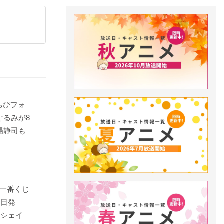
ちびフォ
ぐるみが8
場静司も
一番くじ
0日発
クシェイ