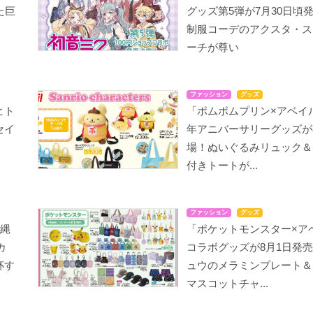
た巨
グッズ第5弾が7月30日頃発
制服コーデのアクスタ・ス
ーチが尊い
ファッション
グッズ
ヒト
「ポムポムプリン×アベイル
セイ
年アニバーサリーグッズが
」
場！ぬいぐるみリュック＆
付きトートが...
ファッション
グッズ
沖縄
「ポケットモンスター×ア
カ
コラボグッズが8月1日発
杯す
ュウのメラミンプレート＆
マスコットチャ...