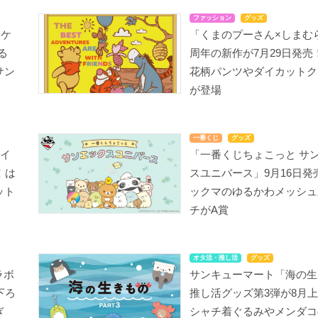
ファッション
グッズ
ポケ
「くまのプーさん×しまむら
る
周年の新作が7月29日発売
サン
花柄パンツやダイカットク
が登場
一番くじ
グッズ
ベイ
「一番くじちょこっと サ
！は
スユニバース」9月16日発
ット
ックマのゆるかわメッシュ
チがA賞
オタ活・推し活
グッズ
ラボ
サンキューマート「海の生
下ろ
推し活グッズ第3弾が8月
ぎ
シャチ着ぐるみやメンダコ