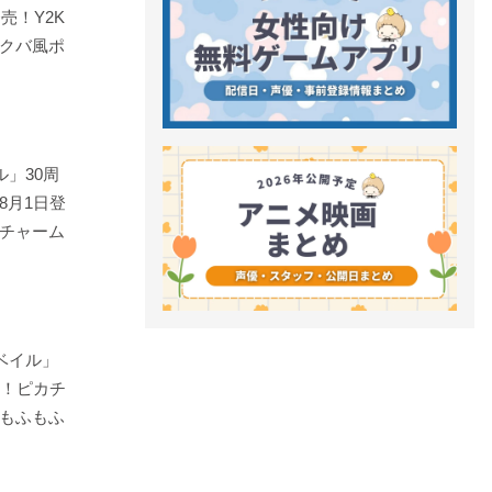
売！Y2K
クバ風ポ
」30周
8月1日登
チャーム
ベイル」
売！ピカチ
もふもふ