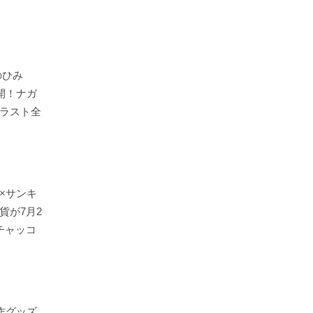
のひみ
開！ナガ
ラスト全
×サンキ
貨が7月2
チャッコ
作グッズ