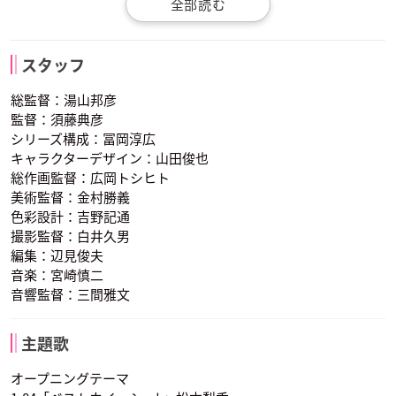
水田わさび
藤村知可
石塚運昇
キバゴ
デント
ムサシ
チャオブー
ヤナップ
ナレーション
スタッフ
声優：津田美波
声優：宮野真守
声優：林原めぐみ
総監督：湯山邦彦
監督：須藤典彦
シリーズ構成：冨岡淳広
キャラクターデザイン：山田俊也
総作画監督：広岡トシヒト
美術監督：金村勝義
色彩設計：吉野記通
コジロウ
ニャース
ミジュマル
撮影監督：白井久男
声優：三木眞一郎
声優：犬山イヌコ
声優：福圓美里
編集：辺見俊夫
音楽：宮崎慎二
音響監督：三間雅文
主題歌
オープニングテーマ
チャオブー
ヤナップ
ナレーション