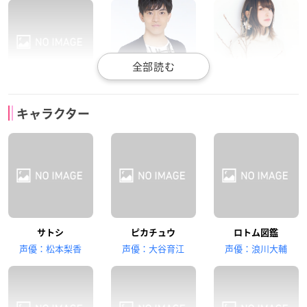
真堂圭
石川界人
上田麗奈
キャラクター
リーリエ
カキ
マオ
菊地瞳
武隈史子
中川慶一
サトシ
ピカチュウ
ロトム図鑑
スイレン
マーマネ
ククイ博士
声優：松本梨香
声優：大谷育江
声優：浪川大輔