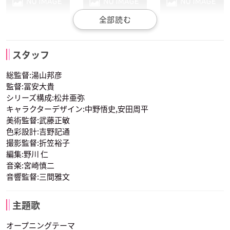
堀内賢雄
林原めぐみ
三木眞一郎
リーリエ
カキ
マオ
オーキド校長
ムサシ
コジロウ
スタッフ
声優：真堂圭
声優：石川界人
声優：上田麗奈
総監督:湯山邦彦
監督:冨安大貴
シリーズ構成:松井亜弥
キャラクターデザイン:中野悟史,安田周平
美術監督:武藤正敏
色彩設計:吉野記通
撮影監督:折笠裕子
犬山イヌコ
うえだゆうじ
岡本信彦
スイレン
マーマネ
ククイ博士
編集:野川 仁
ニャース
ソーナンス
グラジオ
声優：菊地瞳
声優：武隈史子
声優：中川慶一
音楽:宮崎慎二
音響監督:三間雅文
主題歌
オープニングテーマ