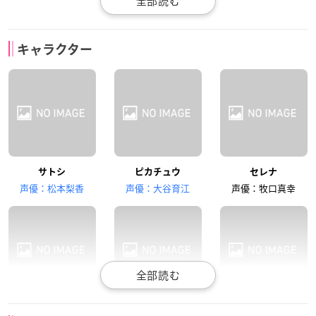
梶裕貴
かないみか
林原めぐみ
キャラクター
シトロン
ユリーカ
ムサシ
三木眞一郎
犬山イヌコ
うえだゆうじ
サトシ
ピカチュウ
セレナ
コジロウ
ニャース
ソーナンス
声優：松本梨香
声優：大谷育江
声優：牧口真幸
石塚運昇
シトロン
ユリーカ
ムサシ