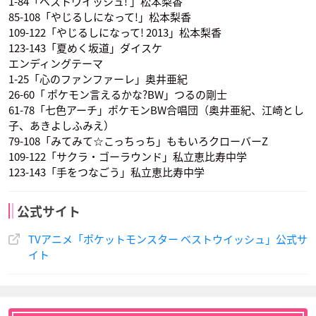
1-84「ベストウイッシュ! 」松本梨香
声優：水田わさび
声優：藤村知可
声優：石塚運昇
85-108「やじるしになって!」松本梨香
109-122「やじるしになって! 2013」松本梨香
123-143「夏めく坂道」ダイスケ
エンディングテーマ
1-25「心のファンファーレ」奥井亜紀
26-60「 ポケモン言えるかな?BW」つるの剛士
61-78「七色アーチ」ポケモンBW合唱団（奥井亜紀、江崎とし
子、あきよしふみえ）
79-108「みてみて☆こっちっち」ももいろクローバーZ
109-122「サクラ・ゴーラウンド」私立恵比寿中学
123-143「手をつなごう」私立恵比寿中学
公式サイト
TVアニメ「ポケットモンスター ベストウイッシュ」公式サ
イト