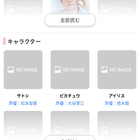
津田美波
宮野真守
林原めぐみ
キャラクター
キバゴ
デント
ムサシ
三木眞一郎
犬山イヌコ
福圓美里
サトシ
ピカチュウ
アイリス
コジロウ
ニャース
ミジュマル
声優：松本梨香
声優：大谷育江
声優：悠木碧