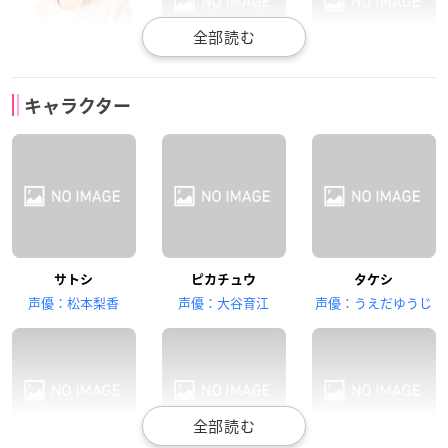
豊口めぐみ
小桜エツ子
林原めぐみ
キャラクター
ヒカリ
ポッチャマ
ムサシ
三木眞一郎
犬山イヌコ
古島清孝
サトシ
ピカチュウ
タケシ
コジロウ
ニャース
シンジ
声優：松本梨香
声優：大谷育江
声優：うえだゆうじ