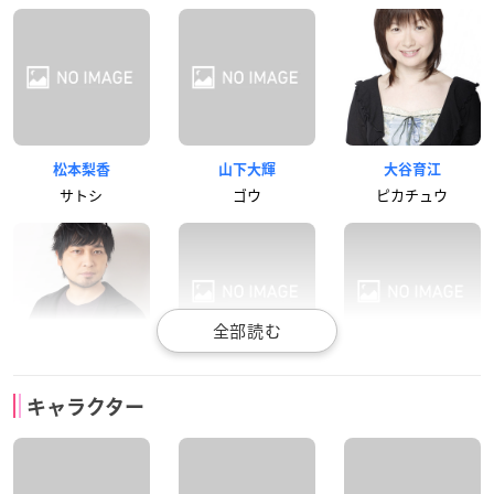
松本梨香
山下大輝
大谷育江
サトシ
ゴウ
ピカチュウ
中村悠一
花澤香菜
堀内賢雄
キャラクター
サクラギ博士
コハル
オーキド博士