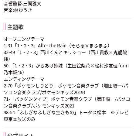
音響監督:三間雅文
音楽:林ゆうき
ムサシ
コジロウ
ニャース
声優：林原めぐみ
声優：三木眞一郎
声優：犬山イヌコ
主題歌
オープニングテーマ
1-31「1・2・3」After the Rain（そらる×まふまふ）
32-49「1・2・3」西川くんとキリショー（西川貴教×鬼龍院
翔）
50-「1・2・3」からあげ姉妹（生田絵梨花×松村沙友理 form
ソーナンス
乃木坂46）
声優：うえだゆうじ
エンディングテーマ
2-70「ポケモンしりとり」ポケモン音楽クラブ（増田順一/パ
ソコン音楽クラブ/ポケモンキッズ2019）
71-「バツグンタイプ」ポケモン音楽クラブ（増田順一/パソコ
ン音楽クラブ/ポケモンキッズ2021
48-54「ふしぎなふしぎな生きもの」トータス松本 ※テレビ
東京本放送のみ
公式サイト