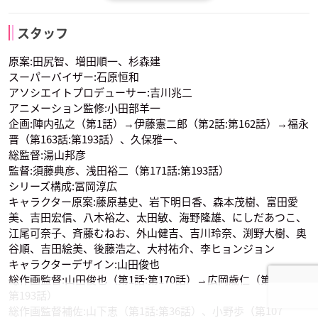
中井和哉
早水リサ
三田ゆう子
ヒカリ
ポッチャマ
ムサシ
ナオシ
ノゾミ
ケンゴ
スタッフ
声優：豊口めぐみ
声優：小桜エツ子
声優：林原めぐみ
原案:田尻智、増田順一、杉森建
スーパーバイザー:石原恒和
アソシエイトプロデューサー:吉川兆二
アニメーション監修:小田部羊一
企画:陣内弘之（第1話）→伊藤憲二郎（第2話:第162話）→福永
晋（第163話:第193話）、久保雅一、
総監督:湯山邦彦
三戸耕三
鈴木達央
川澄綾子
コジロウ
ニャース
シンジ
監督:須藤典彦、浅田裕二（第171話:第193話）
コウヘイ
ジュン
ウララ
声優：三木眞一郎
声優：犬山イヌコ
声優：古島清孝
シリーズ構成:冨岡淳広
キャラクター原案:藤原基史、岩下明日香、森本茂樹、富田愛
美、吉田宏信、八木裕之、太田敏、海野隆雄、にしだあつこ、
江尾可奈子、斉藤むねお、外山健吉、吉川玲奈、渕野大樹、奥
谷順、吉田絵美、後藤浩之、大村祐介、李ヒョンジョン
キャラクターデザイン:山田俊也
総作画監督:山田俊也（第1話:第170話）→広岡歳仁（第171話:
第193話）
山口由里子
西村ちなみ
石塚運昇
ナオシ
ノゾミ
ケンゴ
ジョーイ
ジュンサー
オーキド博士
声優：中井和哉
声優：早水リサ
声優：三田ゆう子
総作画監督補佐:山下恵（第1話:第36話）、小野歩（第107