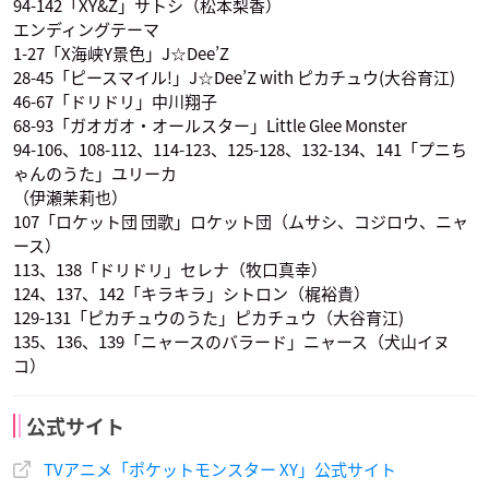
94-142「XY&Z」サトシ（松本梨香）
エンディングテーマ
1-27「X海峡Y景色」J☆Dee’Z
28-45「ピースマイル!」J☆Dee’Z with ピカチュウ(大谷育江)
46-67「ドリドリ」中川翔子
68-93「ガオガオ・オールスター」Little Glee Monster
94-106、108-112、114-123、125-128、132-134、141「プニち
ゃんのうた」ユリーカ
（伊瀬茉莉也）
107「ロケット団 団歌」ロケット団（ムサシ、コジロウ、ニャ
ース）
113、138「ドリドリ」セレナ（牧口真幸）
124、137、142「キラキラ」シトロン（梶裕貴）
129-131「ピカチュウのうた」ピカチュウ（大谷育江)
135、136、139「ニャースのバラード」ニャース（犬山イヌ
コ）
公式サイト
TVアニメ「ポケットモンスター XY」公式サイト