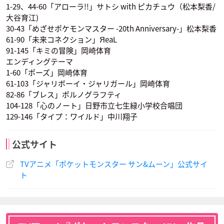
1-29、44-60「アローラ!!」サトシ with ピカチュウ（松本梨香/
木下紗華
藤村知可
真殿光昭
オーキド校長
ムサシ
コジロウ
大谷育江)
ルザミーネ
ビッケ
ザオボー
声優：堀内賢雄
声優：林原めぐみ
声優：三木眞一郎
30-43「めざせポケモンマスター -20th Anniversary-」松本梨香
61-90「未来コネクション」ЯeaL
91-145「キミの冒険」岡崎体育
エンディングテーマ
1-60「ポーズ」岡崎体育
61-103「ジャリボーイ・ジャリガール」岡崎体育
82-86「ブレス」ポルノグラフティ
104-128「心のノート」日野市立七生緑小学校合唱団
國立幸
ニャース
ソーナンス
グラジオ
129-146「タイプ：ワイルド」中川翔子
バーネット
声優：犬山イヌコ
声優：うえだゆうじ
声優：岡本信彦
公式サイト
TVアニメ「ポケットモンスター サン&ムーン」公式サイ
ト
ルザミーネ
ビッケ
ザオボー
声優：木下紗華
声優：藤村知可
声優：真殿光昭