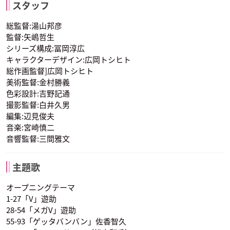
ナレーション
スタッフ
声優：梶裕貴
声優：かないみか
声優：林原めぐみ
総監督:湯山邦彦
監督:矢嶋哲生
シリーズ構成:冨岡淳広
キャラクターデザイン:広岡トシヒト
総作画監督]広岡トシヒト
美術監督:金村勝義
色彩設計:吉野記通
コジロウ
ニャース
ソーナンス
撮影監督:白井久男
声優：三木眞一郎
声優：犬山イヌコ
声優：うえだゆうじ
編集:辺見俊夫
音楽:宮崎慎二
音響監督:三間雅文
主題歌
オープニングテーマ
ナレーション
1-27「V」遊助
声優：石塚運昇
28-54「メガV」遊助
55-93「ゲッタバンバン」佐香智久