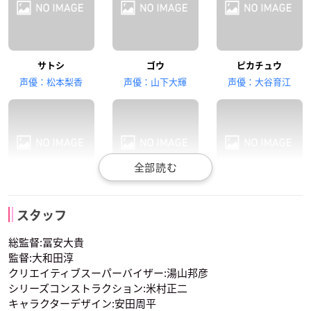
林原めぐみ
三木眞一郎
犬山イヌコ
サトシ
ゴウ
ピカチュウ
ムサシ
コジロウ
ニャース
声優：松本梨香
声優：山下大輝
声優：大谷育江
うえだゆうじ
サクラギ博士
コハル
オーキド博士
ソーナンス
スタッフ
声優：中村悠一
声優：花澤香菜
声優：堀内賢雄
総監督:冨安大貴
監督:大和田淳
クリエイティブスーパーバイザー:湯山邦彦
シリーズコンストラクション:米村正二
キャラクターデザイン:安田周平