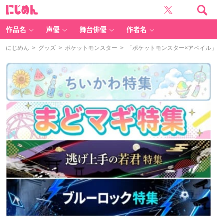
に
じ
め
ん
作品名
声優
舞台俳優
作者名
にじめん
>
グッズ
>
ポケットモンスター
> 「ポケットモンスター×アベイル