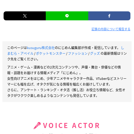
記事の内容について報告する
このページは
kusuguru株式会社
のにじめん編集部が作成・配信しています。
し
まむら・アベイル
/
ポケットモンスター
/
ファッション
/
グッズ
の最新情報はリン
ク先をご覧ください。
アニメ・ゲーム・漫画などの2次元コンテンツや、声優・舞台・俳優などの情
報・話題をお届けする情報メディア「にじめん」。
女性向けアニメをはじめ、少年アニメやキャラクター作品、VTuberなどストリー
マーにも幅を広げ、オタクが気になる情報を幅広くお届けしています。
さらに、アンケート・ランキング・オタ活（推し活）お役立ち情報など、女性オ
タクがワクワク楽しめるようなコンテンツも発信しています。
VOICE ACTOR