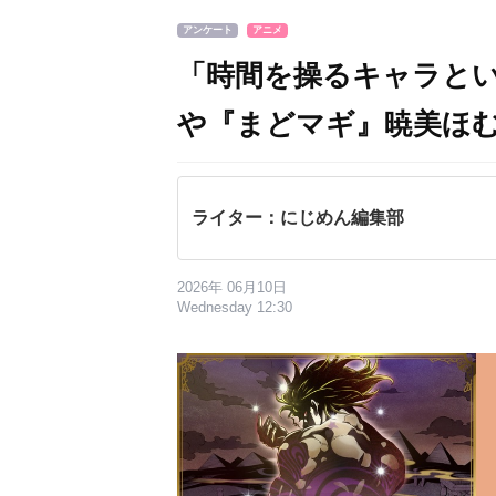
アンケート
アニメ
「時間を操るキャラとい
や『まどマギ』暁美ほ
ライター：にじめん編集部
2026年 06月10日
Wednesday 12:30