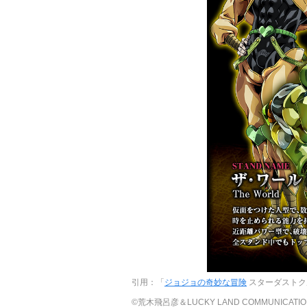
引用：「
ジョジョの奇妙な冒険
スターダストク
©荒木飛呂彦＆LUCKY LAND COMMUNIC