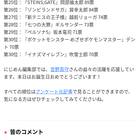
第25位：『STEINS;GATE』岡部倫太郎 89票
第26位：『ゾンビランドサガ』巽幸太郎 84票
第27位：『新テニスの王子様』越前リョーガ 74票
第28位：『七つの大罪』ギルサンダー 73票
第29位：『ペルソナ5』坂本竜司 71票
第30位：『ポケットモンスター めざせポケモンマスター』デン
ト 70票
第30位：『イナズマイレブン』吹雪士郎 70票
にじめん編集部では、
宮野真守
さんの益々の活躍を応援してい
ます。本日はお誕生日おめでとうございます！
すべての順位は
アンケート元記事
で見ることができますので、
気になる方はぜひチェックしてみてくださいね。
皆のコメント