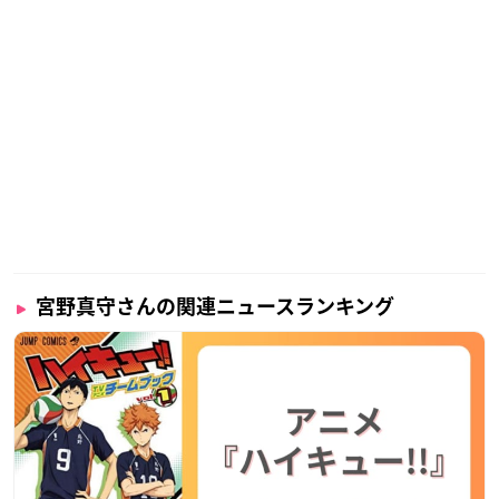
声優を知っている人なら誰もが知っているであろう大人気声優
さんで、数々の作品でメインキャラクターを担当。声優アワー
ドでは、主演男優賞・助演男優賞・歌唱賞・インフルエンサー
賞を受賞しています。
アーティストとしても積極的に活動しており、男性声優では史
上初のオリコンデイリーランキング1位を獲得するという記録
を残しました。イベントではその抜群のトーク力を遺憾なく発
揮するなど、その人柄でみんなに愛されている声優さんです！
宮野真守さんの関連ニュースランキング
調査概要
調査期間：2026年5月25日（月）〜2026年6月7日（日）
有効投票数：10,143票