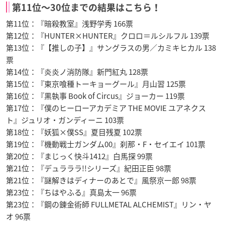
第11位〜30位までの結果はこちら！
第11位：『暗殺教室』浅野学秀 166票
第12位：『HUNTER×HUNTER』クロロ＝ルシルフル 139票
第13位：『【推しの子】』サングラスの男／カミキヒカル 138
票
第14位：『炎炎ノ消防隊』新門紅丸 128票
第15位：『東京喰種トーキョーグール』月山習 125票
第16位：『黒執事 Book of Circus』ジョーカー 119票
第17位：『僕のヒーローアカデミア THE MOVIE ユアネクス
ト』ジュリオ・ガンディーニ 103票
第18位：『妖狐×僕SS』夏目残夏 102票
第19位：『機動戦士ガンダム00』刹那・F・セイエイ 101票
第20位：『まじっく快斗1412』白馬探 99票
第21位：『デュラララ!!シリーズ』紀田正臣 98票
第21位：『謎解きはディナーのあとで』風祭京一郎 98票
第23位：『ちはやふる』真島太一 96票
第23位：『鋼の錬金術師 FULLMETAL ALCHEMIST』リン・ヤ
オ 96票