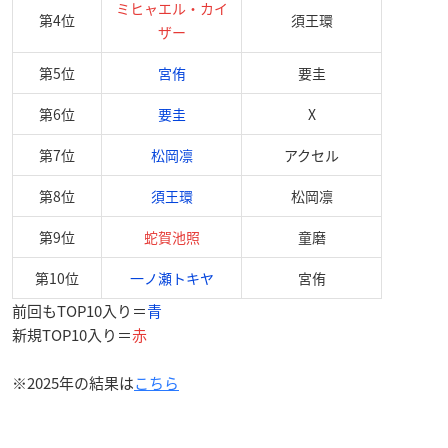
ミヒャエル・カイ
第4位
須王環
ザー
第5位
宮侑
要圭
第6位
要圭
X
第7位
松岡凛
アクセル
第8位
須王環
松岡凛
第9位
蛇賀池照
童磨
第10位
一ノ瀬トキヤ
宮侑
前回もTOP10入り＝
青
新規TOP10入り＝
赤
※2025年の結果は
こちら