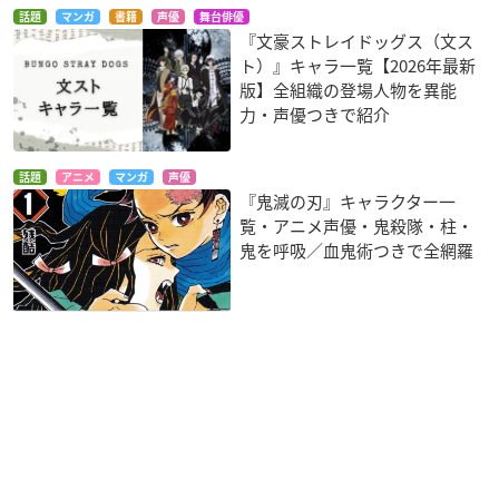
話題
マンガ
書籍
声優
舞台俳優
『文豪ストレイドッグス（文ス
ト）』キャラ一覧【2026年最新
版】全組織の登場人物を異能
力・声優つきで紹介
話題
アニメ
マンガ
声優
『鬼滅の刃』キャラクター一
覧・アニメ声優・鬼殺隊・柱・
鬼を呼吸／血鬼術つきで全網羅