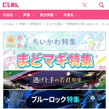
に
じ
め
ん
作品名
声優
舞台俳優
作者名
にじめん
>
声優
>
宮野真守
> オタクが選ぶ「宮野真守が演じるキャラ」ランキン