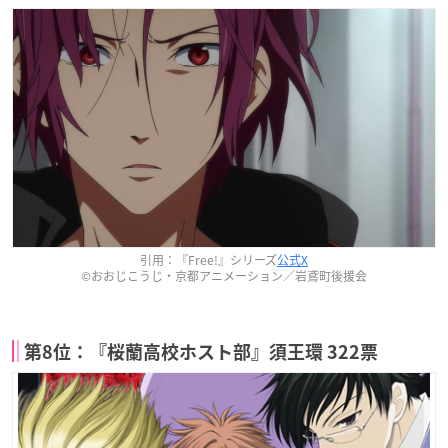
引用：『Free!』シリーズ
公式X
©おおじこうじ・京都アニメーション／岩鳶町後援会
第8位：『桜蘭高校ホスト部』須王環 322票