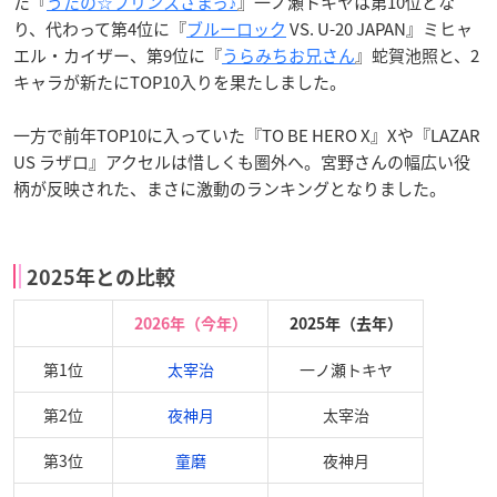
た『
うたの☆プリンスさまっ♪
』一ノ瀬トキヤは第10位とな
り、代わって第4位に『
ブルーロック
VS. U-20 JAPAN』ミヒャ
エル・カイザー、第9位に『
うらみちお兄さん
』蛇賀池照と、2
キャラが新たにTOP10入りを果たしました。
一方で前年TOP10に入っていた『TO BE HERO X』Xや『LAZAR
US ラザロ』アクセルは惜しくも圏外へ。宮野さんの幅広い役
柄が反映された、まさに激動のランキングとなりました。
2025年との比較
2026年（今年）
2025年（去年）
第1位
太宰治
一ノ瀬トキヤ
第2位
夜神月
太宰治
第3位
童磨
夜神月