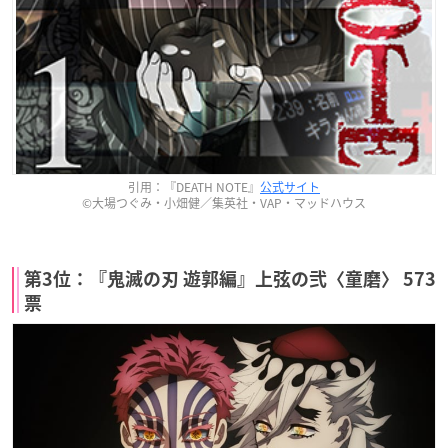
引用：『DEATH NOTE』
公式サイト
©大場つぐみ・小畑健／集英社・VAP・マッドハウス
第3位：『鬼滅の刃 遊郭編』上弦の弐〈童磨〉 573
票