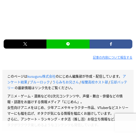
記事の内容について報告する
このページは
kusuguru株式会社
のにじめん編集部が作成・配信しています。
ア
ンケート結果
/
ブルーロック
/
うらみちお兄さん
/
桜蘭高校ホスト部
/
忘却バッテ
リー
の最新情報はリンク先をご覧ください。
アニメ・ゲーム・漫画などの2次元コンテンツや、声優・舞台・俳優などの情
報・話題をお届けする情報メディア「にじめん」。
女性向けアニメをはじめ、少年アニメやキャラクター作品、VTuberなどストリー
マーにも幅を広げ、オタクが気になる情報を幅広くお届けしています。
さらに、アンケート・ランキング・オタ活（推し活）お役立ち情報など、女性オ
タクがワクワク楽しめるようなコンテンツも発信しています。