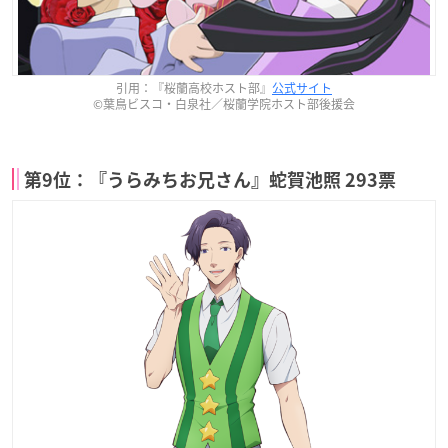
引用：『桜蘭高校ホスト部』
公式サイト
©葉鳥ビスコ・白泉社／桜蘭学院ホスト部後援会
第9位：『うらみちお兄さん』蛇賀池照 293票