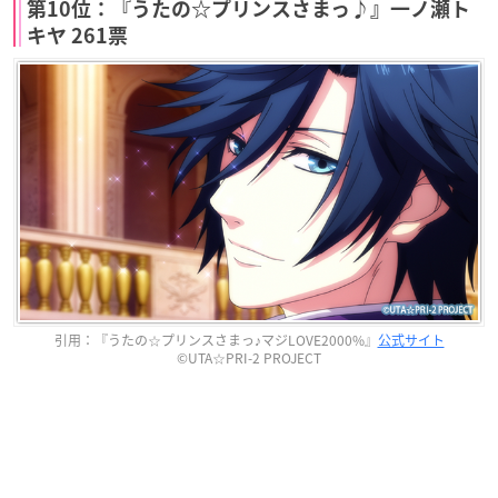
第10位：『うたの☆プリンスさまっ♪』一ノ瀬ト
キヤ 261票
引用：『うたの☆プリンスさまっ♪マジLOVE2000%』
公式サイト
©UTA☆PRI-2 PROJECT