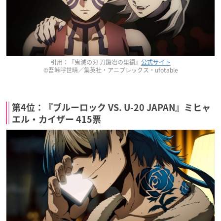
引用：『鬼滅の刃 刀鍛冶の里編』
公式サイト
©吾峠呼世晴／集英社・アニプレックス・ufotable
第4位：『ブルーロック VS. U-20 JAPAN』ミヒャ
エル・カイザー 415票