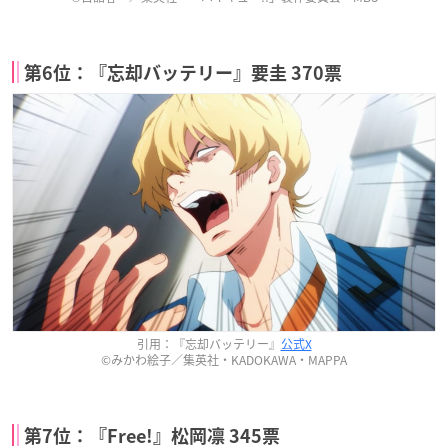
第6位：『忘却バッテリー』要圭 370票
引用：『忘却バッテリー』
公式X
©みかわ絵子／集英社・KADOKAWA・MAPPA
第7位：『Free!』松岡凛 345票