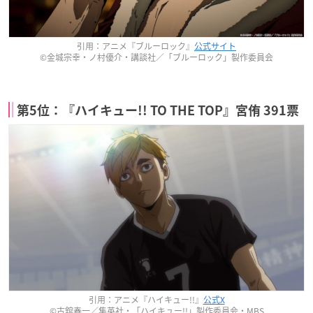
引用：アニメ『ブルーロック』
公式サイト
©金城宗幸・ノ村優介・講談社／「ブルーロック」製作委員会
第5位：『ハイキュー!! TO THE TOP』宮侑 391票
引用：アニメ『ハイキュー!!』
公式X
©古舘春一／集英社・「ハイキュー!!」製作委員会・MBS