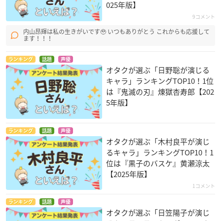
025年版】
9コメント
内山昂輝は私の生きがいです🥹‪ いつもありがとう これからも応援して
ます！！！
ランキング
話題
声優
オタクが選ぶ「日野聡が演じる
キャラ」ランキングTOP10！1位
は『鬼滅の刃』煉󠄁獄杏寿郎【202
5年版】
ランキング
話題
声優
オタクが選ぶ「木村良平が演じ
るキャラ」ランキングTOP10！1
位は『黒子のバスケ』黄瀬涼太
【2025年版】
1コメント
ランキング
話題
声優
オタクが選ぶ「日笠陽子が演じ