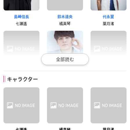
島﨑信長
鈴木達央
代永翼
七瀬遙
橘真琴
葉月渚
平川大輔
宮野真守
細谷佳正
キャラクター
竜ヶ崎怜
松岡凛
山崎宗介
宮田幸季
鈴村健一
渡辺明乃
七瀬遙
橘真琴
葉月渚