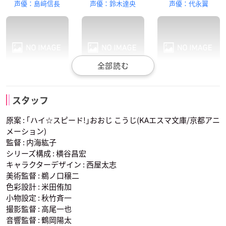
似鳥愛一郎
御子柴百太郎
松岡 江
声優：島﨑信長
声優：鈴木達央
声優：代永翼
津田健次郎
雪野五月
家中宏
竜ヶ崎 怜
松岡 凛
山崎宗介
御子柴清十郎
天方美帆
笹部吾朗
スタッフ
声優：平川大輔
声優：宮野真守
声優：細谷佳正
原案 : ｢ハイ☆スピード!｣おおじ こうじ(KAエスマ文庫/京都アニ
メーション)
監督 : 内海紘子
シリーズ構成 : 横谷昌宏
キャラクターデザイン : 西屋太志
美術監督 : 鵜ノ口穣二
色彩設計 : 米田侑加
似鳥愛一郎
御子柴百太郎
松岡 江
小物設定 : 秋竹斉一
声優：宮田幸季
声優：鈴村健一
声優：渡辺明乃
撮影監督 : 高尾一也
音響監督 : 鶴岡陽太