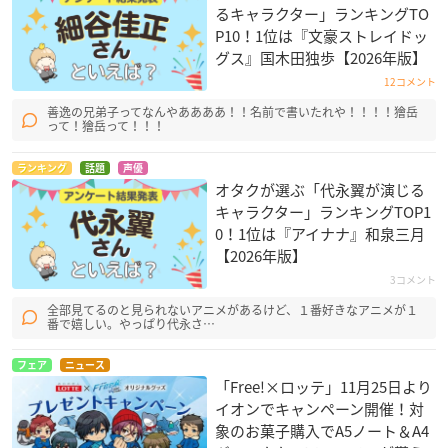
るキャラクター」ランキングTO
P10！1位は『文豪ストレイドッ
グス』国木田独歩【2026年版】
12コメント
善逸の兄弟子ってなんやああああ！！名前で書いたれや！！！！獪岳
って！獪岳って！！！
ランキング
話題
声優
オタクが選ぶ「代永翼が演じる
キャラクター」ランキングTOP1
0！1位は『アイナナ』和泉三月
【2026年版】
3コメント
全部見てるのと見られないアニメがあるけど、１番好きなアニメが１
番で嬉しい。やっぱり代永さ…
フェア
ニュース
「Free!×ロッテ」11月25日より
イオンでキャンペーン開催！対
象のお菓子購入でA5ノート＆A4