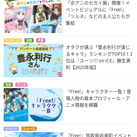
「京アニのセカイ展」開催！イ
ベントビジュアルに『Free!』
『ツルネ』などの主人公たちが
集結
ランキング
話題
声優
オタクが選ぶ「豊永利行が演じ
るキャラ」ランキングTOP10！1
位は『ユーリ!!! on ICE』勝生勇
利【2025年版】
話題
アニメ
『Free!』キャラクター一覧！登
場人物の基本プロフィール・ア
ニメ情報を網羅
イベント
ニュース
『Free!』鳥取県岩美町イベント