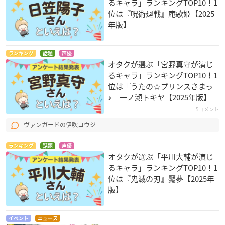
るキャラ」ランキングTOP10！1
位は『呪術廻戦』庵歌姫【2025
年版】
ランキング
話題
声優
オタクが選ぶ「宮野真守が演じ
るキャラ」ランキングTOP10！1
位は『うたの☆プリンスさまっ
♪』一ノ瀬トキヤ【2025年版】
5コメント
ヴァンガードの伊吹コウジ
ランキング
話題
声優
オタクが選ぶ「平川大輔が演じ
るキャラ」ランキングTOP10！1
位は『鬼滅の刃』魘夢【2025年
版】
イベント
ニュース