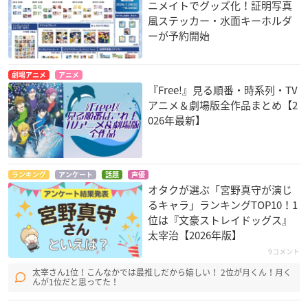
ニメイトでグッズ化！証明写真
風ステッカー・水面キーホルダ
ーが予約開始
劇場アニメ
アニメ
『Free!』見る順番・時系列・TV
アニメ＆劇場版全作品まとめ【2
026年最新】
ランキング
アンケート
話題
声優
オタクが選ぶ「宮野真守が演じ
るキャラ」ランキングTOP10！1
位は『文豪ストレイドッグス』
太宰治【2026年版】
9コメント
太宰さん1位！こんなかでは最推しだから嬉しい！ 2位が月くん！月く
んが1位だと思ってた！