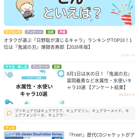
ランキング
アンケート
話題
声優
オタクが選ぶ「日野聡が演じるキャラ」ランキングTOP10！1
位は『鬼滅の刃』煉󠄁獄杏寿郎【2026年版】
2コメント
オタ活・推し活
アンケート
話題
8月1日は水の日！『鬼滅の刃』
冨岡義勇など水属性・水使いキ
ャラ10選 【アンケート結果】
15コメント
プリキュアではキュアアクア、キュアマリン、キュアマーメイド、キ
ュアフォンテーヌ、キュアラ…
グッズ
『Free!』歴代CDジャケットがア