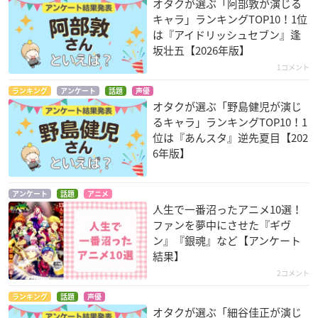
オタクが選ぶ「阿部敦が演じる
キャラ」ランキングTOP10！1位
は『アイドリッシュセブン』逢
坂壮五【2026年版】
1コメント
ランキング
アンケート
話題
声優
オタクが選ぶ「野島健児が演じ
るキャラ」ランキングTOP10！1
位は『あんスタ』逆先夏目【202
6年版】
アンケート
話題
アニメ
人生で一番沼ったアニメ10選！
ファンを夢中にさせた『ギヴ
ン』『銀魂』など【アンケート
結果】
2コメント
ランキング
話題
声優
オタクが選ぶ「細谷佳正が演じ