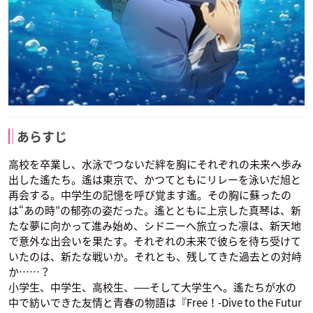
あらすじ
高校を卒業し、水泳でつないだ絆を胸にそれぞれの未来へ歩み
出した遙たち。遙は東京で、かつてともにリレーを泳いだ旭と
再会する。中学生の記憶を呼び覚ます遙。その胸に蘇ったの
は“あの時”の郁弥の姿だった。遙とともに上京した真琴は、新
たな夢に向かって進み始め、シドニーへ旅立った凛は、新天地
で意外な出会いを果たす。それぞれの未来で彼らを待ち受けて
いたのは、新たな戦いか。それとも、残してきた過去との対峙
か……？
小学生、中学生、高校生、──そして大学生へ。遙たちが水の
中で紡いできた友情と青春の物語は『Free！-Dive to the Futur