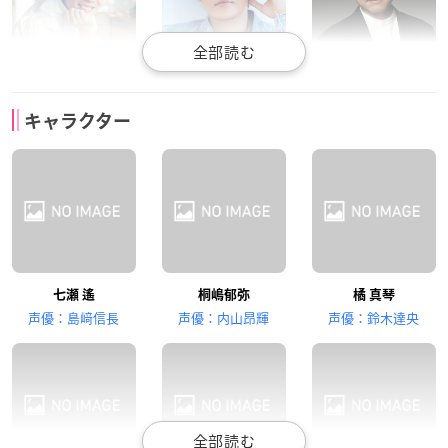
豊永利行
宮野真守
野島健児
キャラクター
椎名 旭
松岡 凛
桐嶋夏也
細谷佳正
日野聡
木村良平
七瀬 遙
桐嶋郁弥
橘 真琴
山崎宗介
芹沢 尚
遠野日和
声優：島﨑信長
声優：内山昂輝
声優：鈴木達央