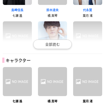
島﨑信長
鈴木達央
代永翼
七瀬 遙
橘 真琴
葉月 渚
平川大輔
宮野真守
細谷佳正
キャラクター
竜ヶ崎 怜
松岡 凛
山崎宗介
宮田幸季
鈴村健一
渡辺明乃
七瀬 遙
橘 真琴
葉月 渚