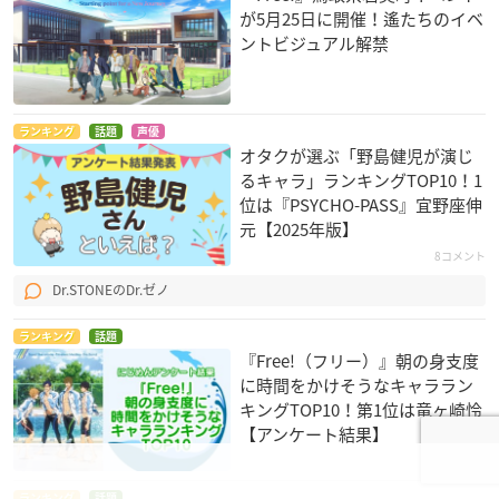
が5月25日に開催！遙たちのイベ
ントビジュアル解禁
ランキング
話題
声優
オタクが選ぶ「野島健児が演じ
るキャラ」ランキングTOP10！1
位は『PSYCHO-PASS』宜野座伸
元【2025年版】
8コメント
Dr.STONEのDr.ゼノ
ランキング
話題
『Free!（フリー）』朝の身支度
に時間をかけそうなキャララン
キングTOP10！第1位は竜ヶ崎怜
【アンケート結果】
ランキング
話題