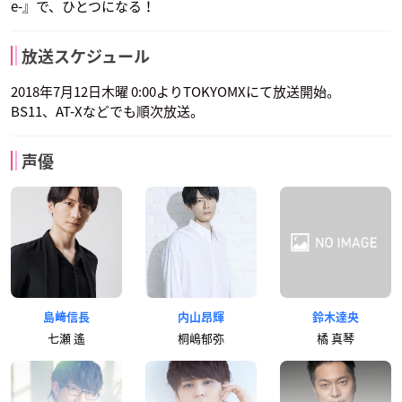
e-』で、ひとつになる！
放送スケジュール
2018年7月12日木曜 0:00よりTOKYOMXにて放送開始。
BS11、AT-Xなどでも順次放送。
声優
島﨑信長
内山昂輝
鈴木達央
七瀬 遙
桐嶋郁弥
橘 真琴