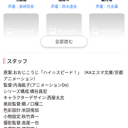
似鳥愛一郎
御子柴百太郎
松岡江
声優：島﨑信長
声優：鈴木達央
声優：代永翼
津田健次郎
竜ヶ崎怜
松岡凛
山崎宗介
御子柴清十郎
スタッフ
声優：平川大輔
声優：宮野真守
声優：細谷佳正
原案:おおじこうじ「ハイ☆スピード！」（KAエスマ文庫/京都
アニメーション）
監督:内海紘子(アニメーションDo)
シリーズ構成:横谷昌宏
キャラクターデザイン:西屋太志
美術監督:鵜ノ口穣二
色彩設計:米田侑加
似鳥愛一郎
御子柴百太郎
松岡江
小物設定:秋竹斉一
声優：宮田幸季
声優：鈴村健一
声優：渡辺明乃
撮影監督:高尾一也