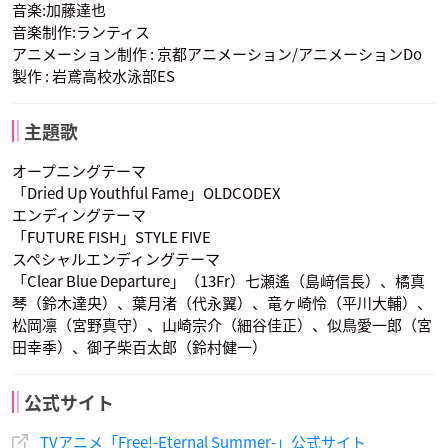
音楽:加藤達也
音楽制作:ランティス
アニメーション制作 : 京都アニメーション/アニメーションDo
製作 : 岩鳶高校水泳部ES
御子柴清十郎
天方美帆
笹部吾朗
主題歌
声優：津田健次郎
声優：雪野五月
声優：家中宏
オープニングテーマ
「Dried Up Youthful Fame」OLDCODEX
エンディングテーマ
「FUTURE FISH」STYLE FIVE
スペシャルエンディングテーマ
「Clear Blue Departure」（13Fr）七瀬遙（島﨑信長）、橘真
琴（鈴木達央）、葉月渚（代永翼）、竜ヶ崎怜（平川大輔）、
松岡凛（宮野真守）、山崎宗介（細谷佳正）、似鳥愛一郎（宮
田幸季）、御子柴百太郎（鈴村健一）
公式サイト
TVアニメ「Free!-Eternal Summer-」公式サイト