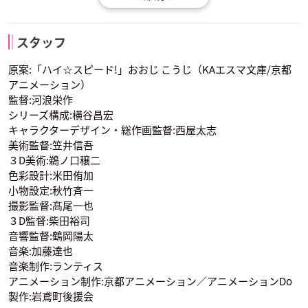
代永翼
平川大輔
宮田幸季
椎名 旭
松岡 凛
桐嶋夏也
葉月 渚
竜ヶ崎 怜
似鳥愛一郎
スタッフ
声優：豊永利行
声優：宮野真守
声優：野島健児
原案:「ハイ☆スピード!」おおじ こうじ（KAエスマ文庫/京都
アニメーション）
監督:河浪栄作
シリーズ構成:横谷昌宏
キャラクターデザイン・総作画監督:西屋太志
美術監督:笠井信吾
３D美術:鵜ノ口穣二
鈴村健一
津田健次郎
鈴木千尋
山崎宗介
芹沢 尚
遠野日和
色彩設計:米田侑加
御子柴百太郎
御子柴清十郎
鴫野貴澄
声優：細谷佳正
声優：日野聡
声優：木村良平
小物設定:秋竹斉一
撮影監督:髙尾一也
３D監督:柴田裕司
音響監督:鶴岡陽太
音楽:加藤達也
音楽制作:ランティス
アニメーション制作:京都アニメーション／アニメーションDo
製作:岩鳶町後援会
渡辺明乃
葉月 渚
竜ヶ崎 怜
似鳥愛一郎