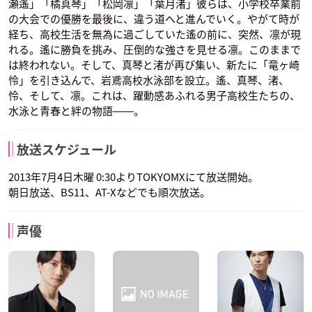
瀬遙」「橘真琴」「松岡凛」「葉月渚」彼らは、小学校卒業前
の大会での優勝を最後に、違う道へと進んでいく。やがて時が
経ち、高校生活を無為に過ごしていた遙の前に、突然、凛が現
れる。遙に勝負を挑み、圧倒的な強さを見せる凛。このままで
は終われない。そして、真琴と渚が再び集い、新たに「竜ヶ崎
怜」を引き込んで、岩鳶高校水泳部を設立。遙、真琴、渚、
怜、そして、凛。これは、躍動感あふれる男子高校生たちの、
水泳と青春と絆の物語――。
放送スケジュール
2013年7月4日木曜 0:30よりTOKYOMXにて放送開始。
朝日放送、BS11、AT-Xなどでも順次放送。
声優