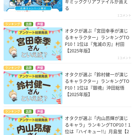
ギミッククリアファイルが貰え
る
1コメント
ランキング
話題
声優
オタクが選ぶ「宮田幸季が演じ
るキャラクター」ランキングTO
P10！1位は『鬼滅の刃』村田
【2025年版】
1コメント
ランキング
話題
声優
オタクが選ぶ「鈴村健一が演じ
るキャラクター」ランキングTO
P10！1位は『銀魂』沖田総悟
【2025年版】
ランキング
話題
声優
オタクが選ぶ「内山昂輝が演じ
るキャラ」ランキングTOP10！1
位は『ハイキュー!!』月島蛍【2