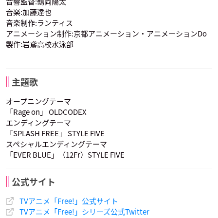
音響監督:鶴岡陽太
音楽:加藤達也
音楽制作:ランティス
アニメーション制作:京都アニメーション・アニメーションDo
製作:岩鳶高校水泳部
御子柴清十郎
声優：津田健次郎
主題歌
オープニングテーマ
「Rage on」 OLDCODEX
エンディングテーマ
「SPLASH FREE」 STYLE FIVE
スペシャルエンディングテーマ
「EVER BLUE」（12Fr）STYLE FIVE
公式サイト
TVアニメ「Free!」公式サイト
TVアニメ「Free!」シリーズ公式Twitter