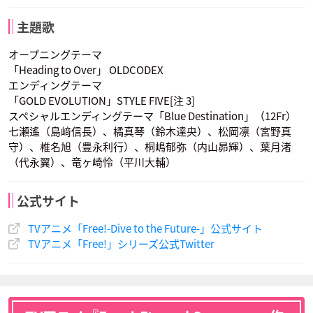
松岡 江
声優：代永翼
声優：平川大輔
声優：宮田幸季
主題歌
オープニングテーマ
「Heading to Over」 OLDCODEX
エンディングテーマ
「GOLD EVOLUTION」STYLE FIVE[注 3]
スペシャルエンディングテーマ「Blue Destination」（12Fr）
御子柴百太郎
御子柴清十郎
鴫野貴澄
七瀬遙（島﨑信長）、橘真琴（鈴木達央）、松岡凛（宮野真
声優：鈴村健一
声優：津田健次郎
声優：鈴木千尋
守）、椎名旭（豊永利行）、桐嶋郁弥（内山昴輝）、葉月渚
（代永翼）、竜ヶ崎怜（平川大輔）
公式サイト
TVアニメ「Free!-Dive to the Future-」公式サイト
TVアニメ「Free!」シリーズ公式Twitter
松岡 江
声優：渡辺明乃