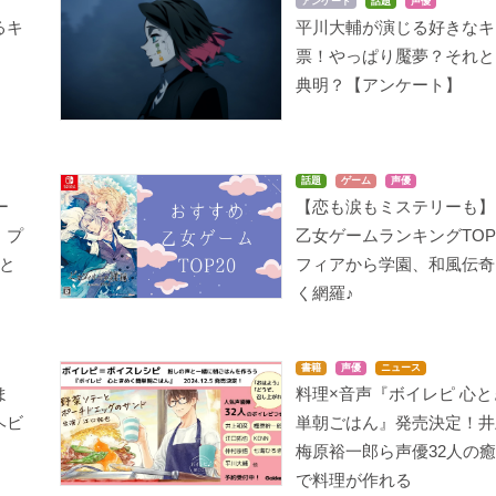
アンケート
話題
声優
るキ
平川大輔が演じる好きなキ
は
票！やっぱり魘夢？それと
典明？【アンケート】
終末のイゼッタ
ベルセルク
亜人（TVシリーズ）
エリオット
ジェローム
田中功次
話題
ゲーム
声優
ー
【恋も涙もミステリーも】
・プ
乙女ゲームランキングTOP
と
フィアから学園、和風伝奇
く網羅♪
書籍
声優
ニュース
色ココア Rainy Colo
ヤング ブラック・ジャ
実は私は
ま
料理×音声『ボイレピ 心
rへようこそ！
ック
岡田
ヘビ
単朝ごはん』発売決定！井
古賀シオン
鯖目
梅原裕一郎ら声優32人の
で料理が作れる