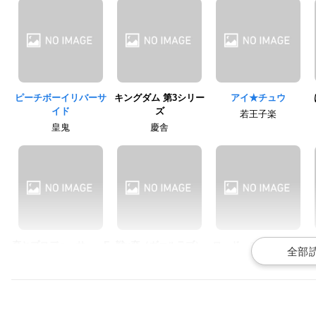
ピーチボーイリバーサ
キングダム 第3シリー
アイ★チュウ
イド
ズ
若王子楽
皇鬼
慶舎
恋とプロデューサー～E
戦×恋（ヴァルラブ）
ロード・エルメロイⅡ
VOL×LOVE～
世の事件簿 -魔眼蒐集
犬飼透
列車 Grace note-
シモン
メルヴィン・ウェイン
ズ