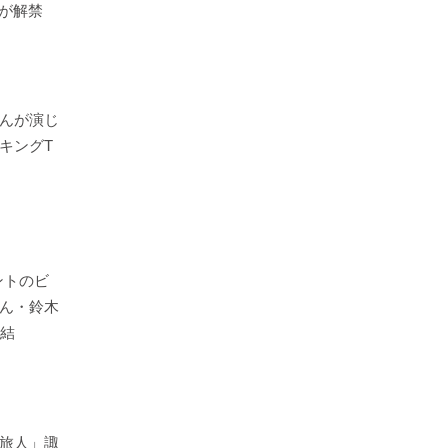
内容が解禁
んが演じ
キングT
ベントのビ
ん・鈴木
集結
旅人」諏