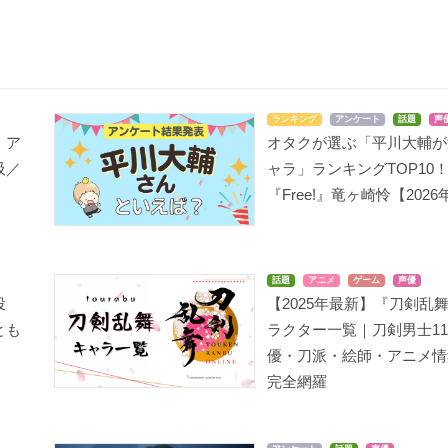
ランキング
アンケート
話題
声
・ア
オタクが選ぶ「平川大輔が
鬼灯の冷徹（第弐期そ
かくりよの宿飯
博多豚骨ラーメンズ
の弐）
吸／
ャラ」ランキングTOP10
時彦
佐伯
桃太郎
『Free!』竜ヶ崎怜【202
話題
アニメ
ゲーム
声優
投
【2025年最新】『刀剣乱
とも
ラクター一覧｜刀剣男士11
優・刀派・絵師・アニメ情
あめこん!!
Infini-T Force
スタミュ（第2期）
古賀シオン
ダミアン・グレイ
柊翼
完全網羅