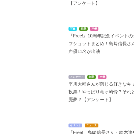
【アンケート】
写真
話題
声優
BROTHERS CONFLIC
カーニヴァル
百花繚乱 サムライブラ
『Free!』10周年記念イベントの
T(ブラザーズ コンフリ
イド
燭
フショットまとめ！島﨑信長さ
クト)
柳生宗朗
声優11名が出演
朝日奈右京
アンケート
話題
声優
平川大輔さんが演じる好きなキ
投票！やっぱり竜ヶ崎怜？それ
魘夢？【アンケート】
境界線上のホライゾンII
氷菓
緋色の欠片 ～逃れられ
ない運命～
ノリキ／ネンジ
お料理研究会副部長
大蛇?卓
イベント
ニュース
「Free!」島﨑信長さん・鈴木達