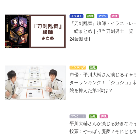
イラスト
話題
アプリ
声優
『刀剣乱舞』絵師・イラストレ
ー総まとめ｜担当刀剣男士一覧【
雨色ココア
アルドノア・ゼロ(第2
ジョジョの奇妙な冒険
クール)
スターダストクルセイ
24最新版】
古賀シオン
ダース エジプト編
ハークライト
花京院典明
ランキング
話題
声優・平川大輔さん演じるキャ
ターランキング！『ジョジョ』
院を抑えた第1位は？
LOVE STAGE!!
アオハライド
Free!-Eternal Summer-
相楽玲
田中陽一
竜ヶ崎怜
アンケート
話題
声優
平川大輔さんが演じる好きなキ
投票！やっぱり魘夢？それとも