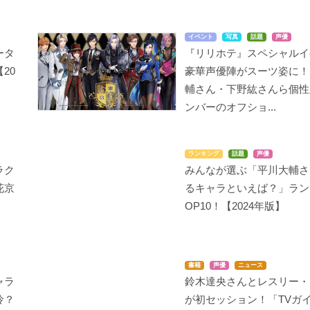
イベント
写真
話題
声優
ータ
『リリホテ』スペシャルイ
20
豪華声優陣がスーツ姿に！
新妹魔王の契約者
神様はじめました◎
DIABOLIK LOVERS M
ORE,BLOOD
輔さん・下野紘さんら個性
斯波恭一
翠郎
逆巻ライト
ンバーのオフショ...
ランキング
話題
声優
ラク
みんなが選ぶ「平川大輔さ
花京
るキャラといえば？」ラン
OP10！【2024年版】
ジョジョの奇妙な冒険
鬼灯の冷徹
DIABOLIK LOVERS
スターダストクルセイ
桃太郎
逆巻ライト
ダース
書籍
声優
ニュース
花京院典明
ャラ
鈴木達央さんとレスリー・
怜？
が初セッション！「TVガイ