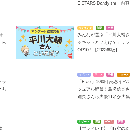
E STARS Dandyism」
ランキング
話題
声優
まおゆう魔王勇者
遊☆戯☆王ZEXAL II(セ
緋色の欠片 第二章
オ
みんなが選ぶ「平川大輔さ
カンド)
冬の王子
大蛇?卓
んら
るキャラといえば？」ラン
ドルベ
OP10！【2023年版】
イベント
アニメ
声優
ニュース
ャラ
「Free!」10周年記念イ
とも
ジュアル解禁！島﨑信長さ
達央さんら声優11名が大
ゼロの使い魔F
境界線上のホライゾン
殿といっしょ ～眼帯の
野望～
ジュリオ
ノリキ／ネンジ
明智光秀
レポート
話題
ゲーム
声優
央
【プレイレポ】「時空の絵