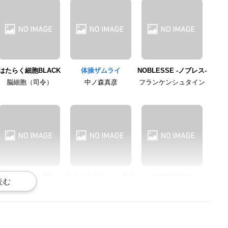
はたらく細胞BLACK
体操ザムライ
NOBLESSE -ノブレス-
脳細胞（司令）
中ノ森真彦
フランケンシュタイン
かつて神だった獣たち
なむあみだ仏っ！-蓮台
CONCEPTION
へ
UTENA-
ナルシステス
ウィリアム（ニーズヘ
阿弥陀如来
ッグ）