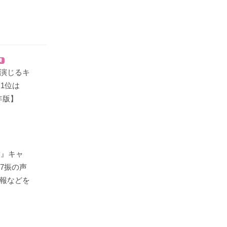
優
演じるキ
！1位は
6年版】
舞』キャ
7振の声
報などを