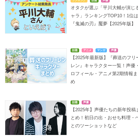
ランキング
話題
声優
オタクが選ぶ「平川大輔が演じ
ャラ」ランキングTOP10！1位
『鬼滅の刃』魘夢【2025年版】
亜人（TVシリーズ 第2
信長の忍び
雨色ココア in Hawaii
クール）
竹中半兵衛
古賀シオン
話題
アニメ
マンガ
声優
田中功次
【2025年最新版】『葬送のフリ
レン』キャラクター一覧！声優
ロフィール・アニメ第2期情報ま
め
話題
声優
プリンス・オブ・スト
Dance with Devils
スタミュ
雨
【2025年】声優たちの新年投稿
ライド オルタナティブ
棗坂シキ
柊翼
とめ！初日の出・おせち料理・
黛静馬
とのツーショットなど