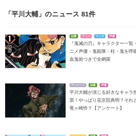
「平川大輔」のニュース 81件
話題
アニメ
マンガ
声優
『鬼滅の刃』キャラクター一覧
つくもがみ貸します
Free!-Dive to the Futur
音楽少女
e-
ニメ声優・鬼殺隊・柱・鬼を呼
五位
池橋大輝
竜ヶ崎怜
血鬼術つきで全網羅
アンケート
話題
声優
平川大輔が演じる好きなキャラ
票！やっぱり花京院典明？それ
竜ヶ崎怜？【アンケート】
一人之下 the outcast
鬼灯の冷徹（第弐期）
Code：Realize ～創世
羅天大醮篇
の姫君～
桃太郎
諸葛青（しょかつせ
サン・ジェルマン
い）