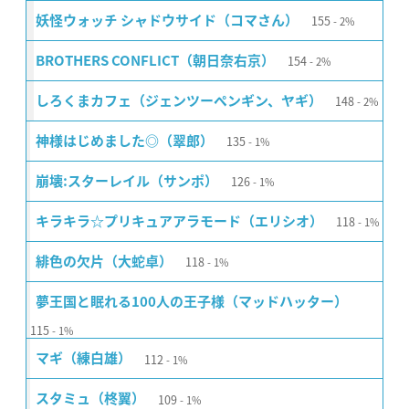
155
妖怪ウォッチ シャドウサイド（コマさん）
2%
154
BROTHERS CONFLICT（朝日奈右京）
2%
148
しろくまカフェ（ジェンツーペンギン、ヤギ）
2%
135
神様はじめました◎（翠郎）
1%
126
崩壊:スターレイル（サンポ）
1%
118
キラキラ☆プリキュアアラモード（エリシオ）
1%
118
緋色の欠片（大蛇卓）
1%
夢王国と眠れる100人の王子様（マッドハッター）
115
1%
112
マギ（練白雄）
1%
109
スタミュ（柊翼）
1%