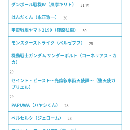
31
票
ダンボール戦機W（風摩キリト）
30
はんだくん（永正惣一）
30
宇宙戦艦ヤマト2199（篠原弘樹）
29
モンスターストライク（ベルゼブブ）
機動戦士ガンダム サンダーボルト（コーネリアス・カ
カ）
29
セイント・ビースト〜光陰叙事詩天使譚〜（堕天使ガ
ブリエル）
29
28
PAPUWA（ハヤシくん）
28
ベルセルク（ジェローム）