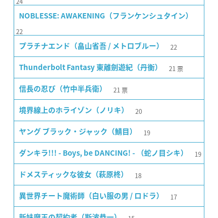
24
NOBLESSE: AWAKENING（フランケンシュタイン）
22
22
プラチナエンド（畠山省吾 / メトロブルー）
21
票
Thunderbolt Fantasy 東離劍遊紀（丹衡）
21
票
信長の忍び（竹中半兵衛）
20
境界線上のホライゾン（ノリキ）
19
ヤング ブラック・ジャック（鯖目）
19
ダンキラ!!! - Boys, be DANCING! - （蛇ノ目シキ）
18
ドメスティックな彼女（萩原柊）
17
異世界チート魔術師（白い服の男 / ロドラ）
新妹魔王の契約者（斯波恭一）