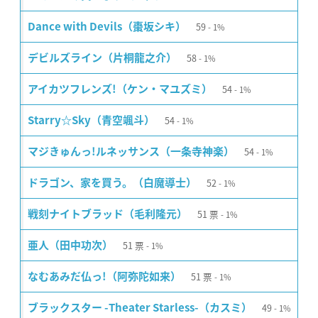
59
Dance with Devils（棗坂シキ）
1%
58
デビルズライン（片桐龍之介）
1%
54
アイカツフレンズ!（ケン・マユズミ）
1%
54
Starry☆Sky（青空颯斗）
1%
54
マジきゅんっ!ルネッサンス（一条寺神楽）
1%
52
ドラゴン、家を買う。（白魔導士）
1%
51
票
戦刻ナイトブラッド（毛利隆元）
1%
51
票
亜人（田中功次）
1%
51
票
なむあみだ仏っ!（阿弥陀如来）
1%
49
ブラックスター -Theater Starless-（カスミ）
1%