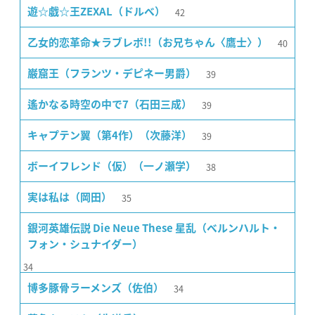
42
遊☆戯☆王ZEXAL（ドルベ）
40
乙女的恋革命★ラブレボ!!（お兄ちゃん〈鷹士〉）
39
巌窟王（フランツ・デピネー男爵）
39
遙かなる時空の中で7（石田三成）
39
キャプテン翼（第4作）（次藤洋）
38
ボーイフレンド（仮）（一ノ瀬学）
35
実は私は（岡田）
銀河英雄伝説 Die Neue These 星乱（ベルンハルト・
フォン・シュナイダー）
34
34
博多豚骨ラーメンズ（佐伯）