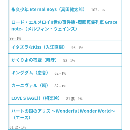
102
永久少年 Eternal Boys（真⽥健太郎）
1%
ロード・エルメロイII世の事件簿 -魔眼蒐集列車 Grace
note-（メルヴィン・ウェインズ）
99
1%
96
イタズラなKiss（入江直樹）
1%
92
かくりよの宿飯（時彦）
1%
82
キングダム（慶舎）
1%
82
カーニヴァル（燭）
1%
81
票
LOVE STAGE!!（相楽玲）
1%
ハートの国のアリス 〜Wonderful Wonder World〜
（エース）
81
票
1%