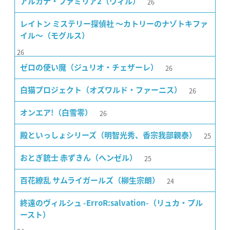
26
アルカナ・ファミリア2（ウィル）
レイトン ミステリー探偵社 〜カトリーのナゾトキファ
イル〜（モグルス）
26
26
ゼロの使い魔（ジュリオ・チェザーレ）
26
白猫プロジェクト（オズワルド・ファーニス）
26
オンエア!（白雪零）
25
殿といっしょシリーズ（明智光秀、香宗我部親泰）
25
おとぎ銃士 赤ずきん（ヘンゼル）
24
百花繚乱 サムライガールズ（柳生宗朗）
終遠のヴィルシュ -ErroR:salvation-（リュカ・プル
ースト）