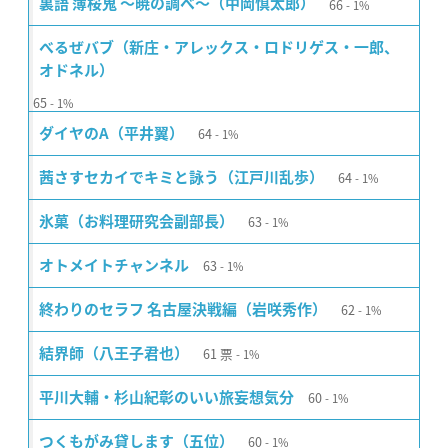
66
裏語 薄桜鬼 〜暁の調べ〜（中岡慎太郎）
1%
べるぜバブ（新庄・アレックス・ロドリゲス・一郎、
オドネル）
65
1%
64
ダイヤのA（平井翼）
1%
64
茜さすセカイでキミと詠う（江戸川乱歩）
1%
63
氷菓（お料理研究会副部長）
1%
63
オトメイトチャンネル
1%
62
終わりのセラフ 名古屋決戦編（岩咲秀作）
1%
61
票
結界師（八王子君也）
1%
60
平川大輔・杉山紀彰のいい旅妄想気分
1%
60
つくもがみ貸します（五位）
1%