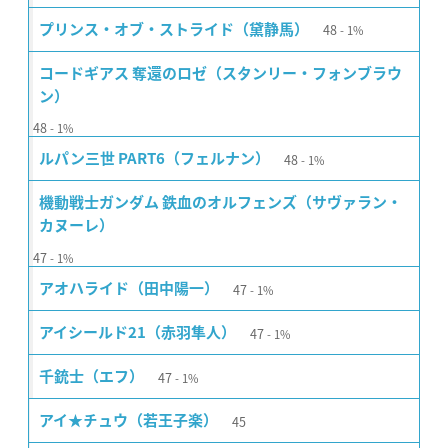
48
プリンス・オブ・ストライド（黛静馬）
1%
コードギアス 奪還のロゼ（スタンリー・フォンブラウ
ン）
48
1%
48
ルパン三世 PART6（フェルナン）
1%
機動戦士ガンダム 鉄血のオルフェンズ（サヴァラン・
カヌーレ）
47
1%
47
アオハライド（田中陽一）
1%
47
アイシールド21（赤羽隼人）
1%
47
千銃士（エフ）
1%
45
アイ★チュウ（若王子楽）