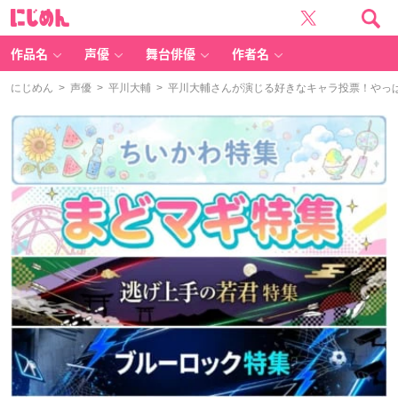
に
じ
め
ん
作品名
声優
舞台俳優
作者名
にじめん
>
声優
>
平川大輔
> 平川大輔さんが演じる好きなキャラ投票！やっ