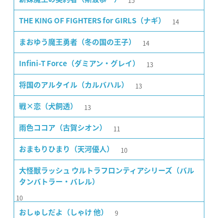
15
14
THE KING OF FIGHTERS for GIRLS（ナギ）
14
まおゆう魔王勇者（冬の国の王子）
13
Infini-T Force（ダミアン・グレイ）
13
将国のアルタイル（カルバハル）
13
戦×恋（犬飼透）
11
雨色ココア（古賀シオン）
10
おまもりひまり（天河優人）
大怪獣ラッシュ ウルトラフロンティアシリーズ（バル
タンバトラー・バレル）
10
9
おしゅしだよ（しゃけ 他）