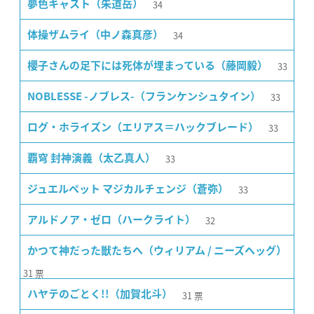
34
夢色キャスト（朱道岳）
34
体操ザムライ（中ノ森真彦）
33
櫻子さんの足下には死体が埋まっている（藤岡毅）
33
NOBLESSE -ノブレス-（フランケンシュタイン）
33
ログ・ホライズン（エリアス＝ハックブレード）
33
覇穹 封神演義（太乙真人）
33
ジュエルペット マジカルチェンジ（蒼弥）
32
アルドノア・ゼロ（ハークライト）
かつて神だった獣たちへ（ウィリアム / ニーズヘッグ）
31
票
31
票
ハヤテのごとく!!（加賀北斗）