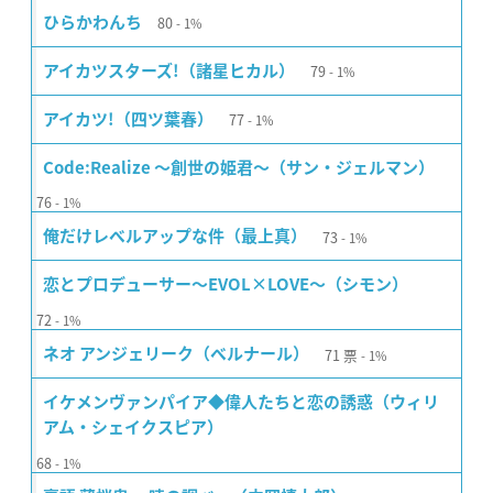
80
ひらかわんち
1%
79
アイカツスターズ!（諸星ヒカル）
1%
77
アイカツ!（四ツ葉春）
1%
Code:Realize 〜創世の姫君〜（サン・ジェルマン）
76
1%
73
俺だけレベルアップな件（最上真）
1%
恋とプロデューサー〜EVOL×LOVE〜（シモン）
72
1%
71
票
ネオ アンジェリーク（ベルナール）
1%
イケメンヴァンパイア◆偉人たちと恋の誘惑（ウィリ
アム・シェイクスピア）
68
1%