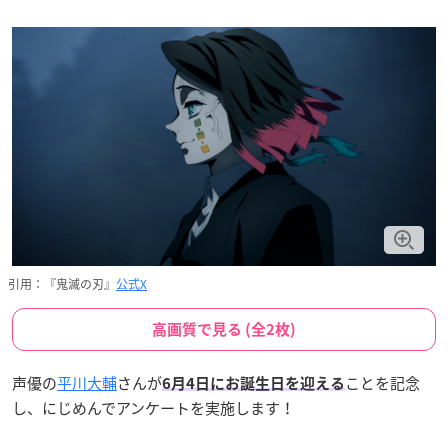
引用：『鬼滅の刃』
公式X
高画質で見る (全2枚)
声優の
平川大輔
さんが
ことを記念
6月4日
にお誕生日を迎える
し、にじめんでアンケートを実施します！