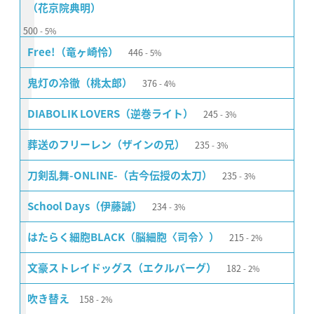
（花京院典明）
500
5%
446
Free!（竜ヶ崎怜）
5%
376
鬼灯の冷徹（桃太郎）
4%
245
DIABOLIK LOVERS（逆巻ライト）
3%
235
葬送のフリーレン（ザインの兄）
3%
235
刀剣乱舞-ONLINE-（古今伝授の太刀）
3%
234
School Days（伊藤誠）
3%
215
はたらく細胞BLACK（脳細胞〈司令〉）
2%
182
文豪ストレイドッグス（エクルバーグ）
2%
158
吹き替え
2%