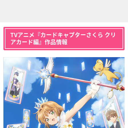
TVアニメ『カードキャプターさくら クリ
アカード編』作品情報