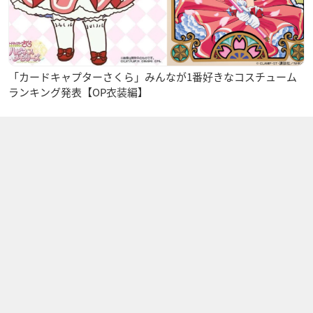
「カードキャプターさくら」みんなが1番好きなコスチューム
ランキング発表【OP衣装編】