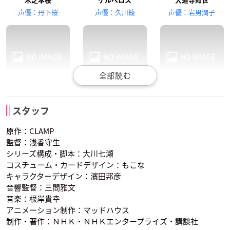
木之本桜
ケルベロス
大道寺知世
モモ
木之本藤隆
木之本桃矢
声優：丹下桜
声優：久川綾
声優：岩男潤子
緒方恵美
緒方恵美
佐々木望
李小狼
詩之本秋穂
ユナ・D・海渡
月城雪兎
月（ユエ）
柊沢エリオル
スタッフ
声優：くまいもとこ
声優：鈴木みのり
声優：花江夏樹
原作：CLAMP
監督：浅香守生
シリーズ構成・脚本：大川七瀬
コスチューム・カードデザイン：もこな
キャラクターデザイン：濱田邦彦
音響監督：三間雅文
音楽：根岸貴幸
篠原恵美
冬馬由美
柚木涼香
モモ
木之本藤隆
木之本桃矢
アニメーション制作：マッドハウス
観月歌帆
スピネル・サン
秋月奈久留
声優：寿美菜子
声優：田中秀幸
声優：関智一
制作・著作：ＮＨＫ・ＮＨＫエンタープライズ・講談社