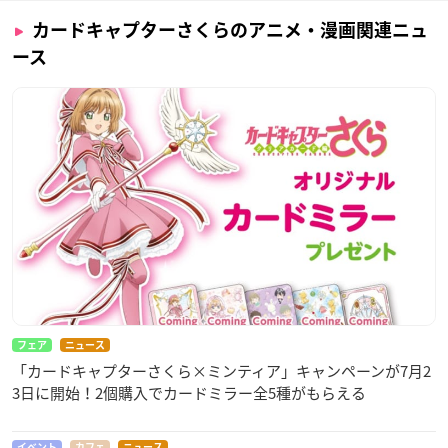
カードキャプターさくらのアニメ・漫画関連ニュ
ース
フェア
ニュース
「カードキャプターさくら×ミンティア」キャンペーンが7月2
3日に開始！2個購入でカードミラー全5種がもらえる
イベント
カフェ
ニュース