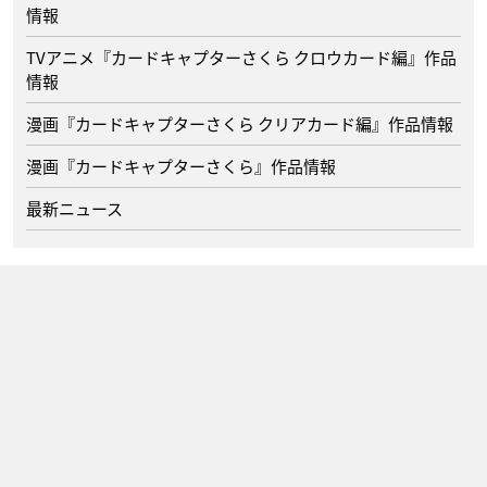
情報
TVアニメ『カードキャプターさくら クロウカード編』作品
情報
漫画『カードキャプターさくら クリアカード編』作品情報
漫画『カードキャプターさくら』作品情報
最新ニュース