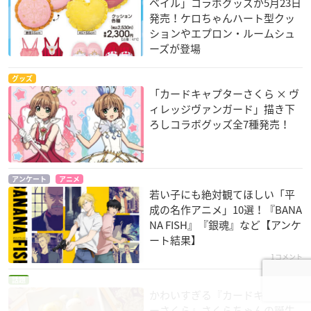
ベイル」コラボグッズが5月23日
発売！ケロちゃんハート型クッ
ションやエプロン・ルームシュ
ーズが登場
グッズ
「カードキャプターさくら × ヴ
ィレッジヴァンガード」描き下
ろしコラボグッズ全7種発売！
アンケート
アニメ
若い子にも絶対観てほしい「平
成の名作アニメ」10選！『BANA
NA FISH』『銀魂』など【アンケ
ート結果】
1コメント
話題
かわいすぎる『カードキャプタ
ーさくら』さくらちゃんの誕生