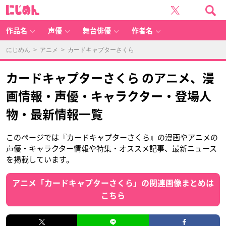
に
じ
め
ん
作品名
声優
舞台俳優
作者名
にじめん
>
アニメ
> カードキャプターさくら
カードキャプターさくら のアニメ、漫
画情報・声優・キャラクター・登場人
物・最新情報一覧
このページでは『カードキャプターさくら』の漫画やアニメの
声優・キャラクター情報や特集・オススメ記事、最新ニュース
を掲載しています。
アニメ「カードキャプターさくら」の関連画像まとめは
こちら