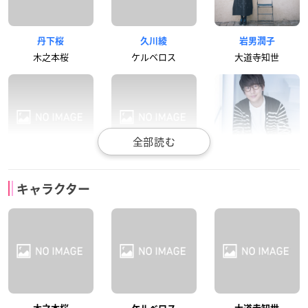
丹下桜
久川綾
岩男潤子
木之本桜
ケルベロス
大道寺知世
くまいもとこ
鈴木みのり
花江夏樹
キャラクター
李小狼
詩之本秋穂
ユナ・D・海渡
寿美菜子
田中秀幸
関智一