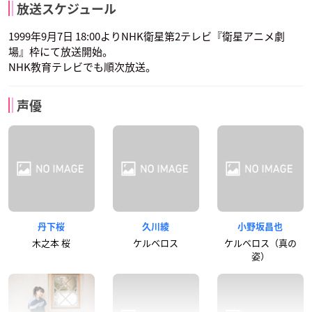
放送スケジュール
1999年9月7日 18:00よりNHK衛星第2テレビ『衛星アニメ劇
場』枠にて放送開始。
NHK教育テレビでも順次放送。
声優
丹下桜
久川綾
小野坂昌也
木之本 桜
ケルベロス
ケルベロス（真の
姿）