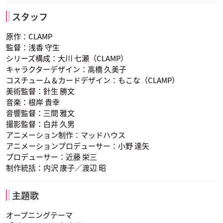
田中秀幸
野上ゆかな
林一夫
大道寺 知世
李 小狼
月城 雪兎
スタッフ
木之本 藤隆
李 苺鈴
クロウ・リード
声優：岩男潤子
声優：くまいもとこ
声優：緒方 恵美
原作：CLAMP
監督：浅香 守生
シリーズ構成：大川 七瀬（CLAMP）
キャラクターデザイン：高橋 久美子
コスチューム＆カードデザイン：もこな（CLAMP）
美術監督：針生 勝文
音楽：根岸 貴幸
音響監督：三間 雅文
冬馬由美
小西克幸
柚木涼香
月（ユエ）
木之本 桃矢
柊沢 エリオル
スピネル・サン
スピネル・サン
秋月 奈久留
撮影監督：白井 久男
声優：緒方 恵美
声優：関智一
声優：佐々木望
アニメーション制作：マッドハウス
アニメーションプロデューサー：小野 達矢
プロデューサー：近藤 栄三
制作統括：内沢 康子／渡辺 昭
主題歌
柚木涼香
木之本 藤隆
李 苺鈴
クロウ・リード
オープニングテーマ
ルビー・ムーン
声優：田中秀幸
声優：野上ゆかな
声優：林一夫