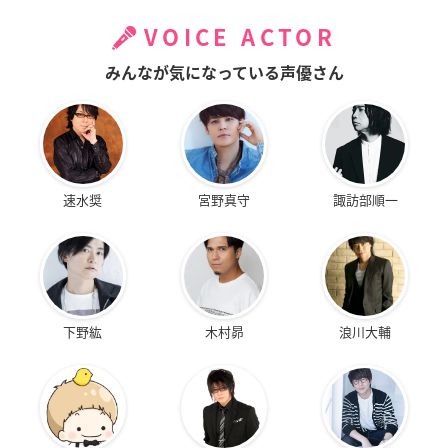
VOICE ACTOR
みんなが気になっている声優さん
速水奨
宮野真守
諏訪部順一
下野紘
木村昴
浪川大輔