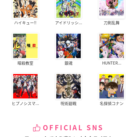
ハイキュー!!
アイドリッシ...
刀剣乱舞
暗殺教室
銀魂
HUNTER...
ヒプノシスマ...
呪術廻戦
名探偵コナン
OFFICIAL SNS