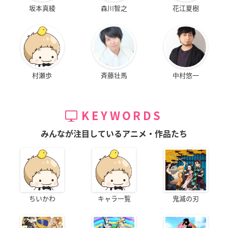
坂本真綾
森川智之
花江夏樹
村瀬歩
斉藤壮馬
中村悠一
KEYWORDS
みんなが注目しているアニメ・作品たち
ちいかわ
キャラ一覧
鬼滅の刃