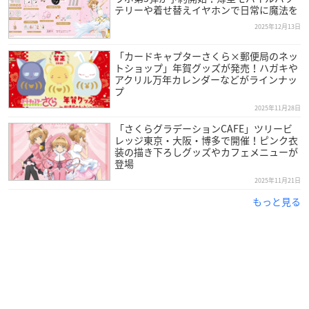
テリーや着せ替えイヤホンで日常に魔法を
2025年12月13日
「カードキャプターさくら×郵便局のネッ
トショップ」年賀グッズが発売！ハガキや
アクリル万年カレンダーなどがラインナッ
プ
2025年11月28日
「さくらグラデーションCAFE」ツリービ
レッジ東京・大阪・博多で開催！ピンク衣
装の描き下ろしグッズやカフェメニューが
登場
2025年11月21日
もっと見る