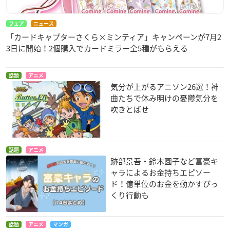
フェア
ニュース
「カードキャプターさくら×ミンティア」キャンペーンが7月2
3日に開始！2個購入でカードミラー全5種がもらえる
話題
アニメ
気分が上がるアニソン26選！神
曲たちで休み明けの憂鬱気分を
吹きとばせ
話題
アニメ
跡部景吾・鈴木園子など富豪キ
ャラによるお金持ちエピソー
ド！億単位のお金を動かすびっ
くり行動も
話題
アニメ
マンガ