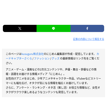
記事の内容について報告する
このページは
kusuguru株式会社
のにじめん編集部が作成・配信しています。
カ
ードキャプターさくら
/
ファッション
/
グッズ
の最新情報はリンク先をご覧くだ
さい。
アニメ・ゲーム・漫画などの2次元コンテンツや、声優・舞台・俳優などの情
報・話題をお届けする情報メディア「にじめん」。
女性向けアニメをはじめ、少年アニメやキャラクター作品、VTuberなどストリー
マーにも幅を広げ、オタクが気になる情報を幅広くお届けしています。
さらに、アンケート・ランキング・オタ活（推し活）お役立ち情報など、女性オ
タクがワクワク楽しめるようなコンテンツも発信しています。