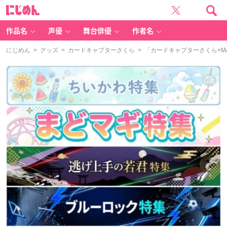
に
じ
め
ん
作品名
声優
舞台俳優
作者名
にじめん
>
グッズ
>
カードキャプターさくら
> 「カードキャプターさくら×