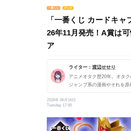
一番くじ
グッズ
「一番くじ カードキャ
26年11月発売！A賞は
ア
ライター：
渡辺せせり
アニメオタク歴20年。オタ
ジャンプ系の漫画やそれを原
2026年 06月16日
Tuesday 17:00