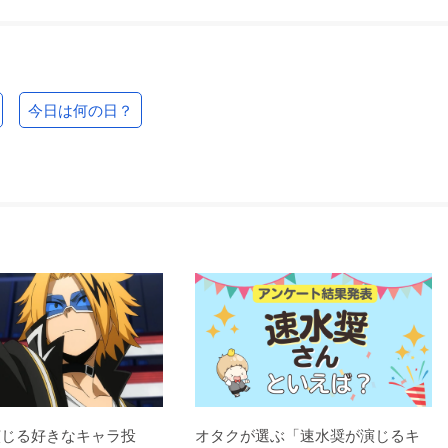
今日は何の日？
演じる好きなキャラ投
オタクが選ぶ「速水奨が演じるキ