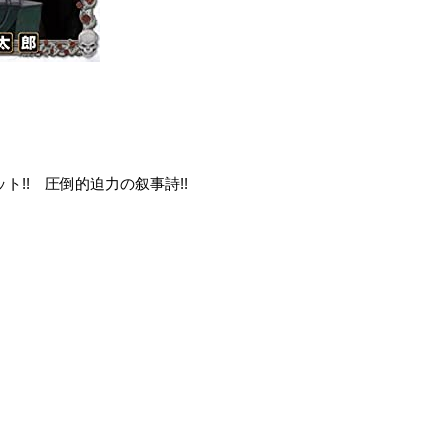
!! 圧倒的迫力の叙事詩!!