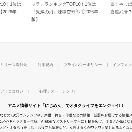
10！1位は
ャラ」ランキングTOP10！1位は
票！やっ
【2026年
『鬼滅の刃』煉󠄁獄杏寿郎【2026年
喜屋武暦
版】
スリリース送付先
利用規約
プライバシーポリシー
インフォマ
ケア［ココロジー］
心理テスト［シンリ］
アニメ情報サイト「にじめん」でオタクライフをエンジョイ!！
などの2次元コンテンツや、声優・舞台・俳優などの情報・話題をお届けする情報
メやキャラクター作品、VTuberなどストリーマーにも幅を広げ、オタクが気に
ング・オタ活（推し活）お役立ち情報など、女性オタクがワクワク楽しめるような