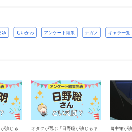
まゆ
ちいかわ
アンケート結果
ナガノ
キャラ一覧
明が演じる
オタクが選ぶ「日野聡が演じるキ
畠中祐が