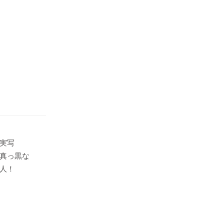
実写
真っ黒な
人！