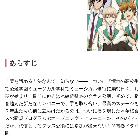
あらすじ
「夢を諦める方法なんて、知らない――」ついに『憧れの高校
て綾薙学園ミュージカル学科でミュージカル修行に励む日々。し
期が始まり、目前に迫るは≪綾薙祭≫のクラス公演。初めて、
を越えた新たなカンパニーで、手を取り合い、最高のステージ
２年生たちの前に立ちはだかるのは、ついに姿を現した≪華桜
スの新規プログラム≪オープニング・セレモニー≫。そのパフ
だが、代償としてクラス公演には参加が出来ない！？青春ドタ
間。