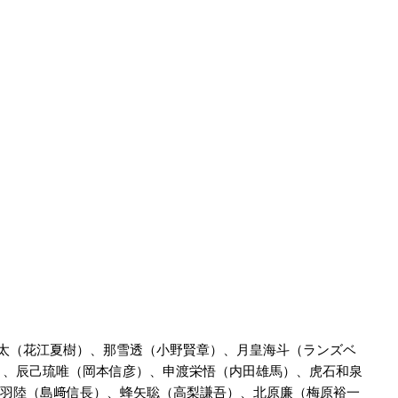
那雪つむぎ
声優：金元寿子
」星谷悠太（花江夏樹）、那雪透（小野賢章）、月皇海斗（ランズベ
）、辰己琉唯（岡本信彦）、申渡栄悟（内田雄馬）、虎石和泉
揚羽陸（島﨑信長）、蜂矢聡（高梨謙吾）、北原廉（梅原裕一