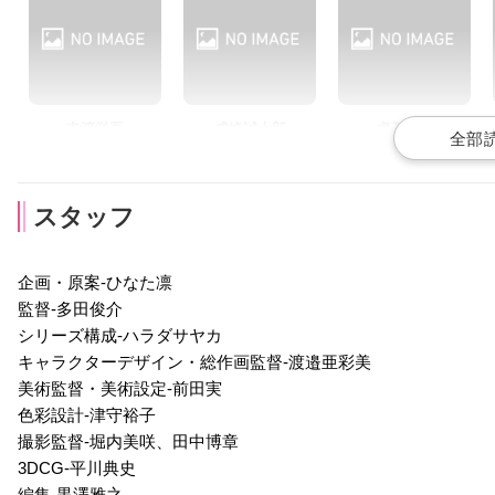
小西克幸
子安武人
阿澄佳奈
千秋貴史
月皇遥斗
那雪ゆうき
申渡栄吾
戌峰誠士郎
虎石和泉
声優：内田雄馬
声優：興津和幸
声優：KENN
スタッフ
企画・原案-ひなた凛
監督-多田俊介
シリーズ構成-ハラダサヤカ
北原 廉
南條 聖
四季斗真
キャラクターデザイン・総作画監督-渡邉亜彩美
声優：梅原裕一郎
声優：武内駿輔
声優：浪川大輔
美術監督・美術設定-前田実
色彩設計-津守裕子
撮影監督-堀内美咲、田中博章
3DCG-平川典史
編集-黒澤雅之