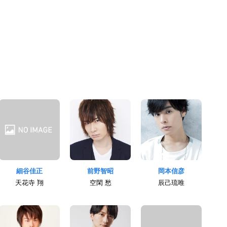
細谷佳正
前野智昭
岡本信彦
天花寺 翔
空閑 愁
辰己琉唯