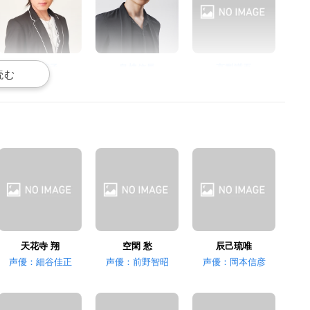
松岡禎丞
島﨑信長
高梨謙吾
卯川 晶
揚羽 陸
蜂矢 聡
斉藤壮馬
山下大輝
逢坂良太
冬沢 亮
春日野詩音
入夏将志
天花寺 翔
空閑 愁
辰己琉唯
声優：細谷佳正
声優：前野智昭
声優：岡本信彦