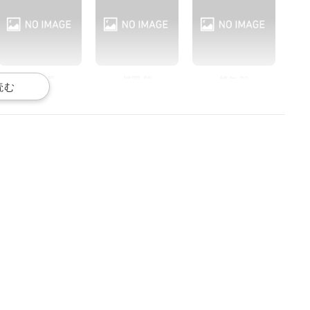
金元寿子
那雪つむぎ
卯川 晶
揚羽 陸
蜂矢 聡
声優：松岡禎丞
声優：島﨑信長
声優：高梨謙吾
冬沢 亮
春日野詩音
入夏将志
声優：斉藤壮馬
声優：山下大輝
声優：逢坂良太