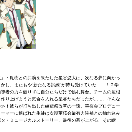
生』・鳳樹との共演を果たした星谷悠太は、次なる夢に向かっ
かし、またもや“新たなる試練”が待ち受けていた……！２学
指導者の力を借りずに自分たちだけで挑む舞台。チームの垣根
を作り上げようと気合を入れる星谷たちだったが……。そんな
会≫！彼らが打ち出した綾薙祭改革の一環、華桜会プロデュー
ォーマーに選ばれた生徒は次期華桜会最有力候補との触れ込み
バタ・ミュージカルストーリー、最後の幕が上がる、その瞬