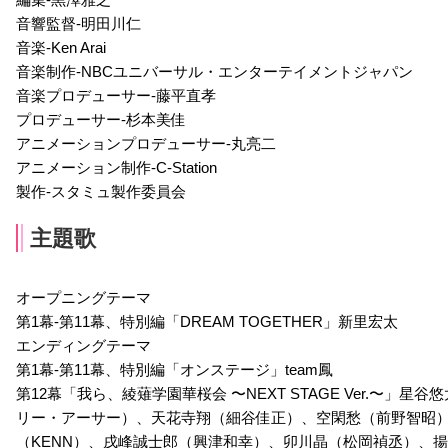
音響監督-明田川仁
音楽-Ken Arai
千秋貴史
月皇遥斗
那雪ゆうき
音楽制作-NBCユニバーサル・エンターテイメントジャパン
声優：小西克幸
声優：子安武人
声優：阿澄佳奈
音楽プロデューサー-藤平直孝
プロデューサー-杉本美佳
アニメーションプロデューサー-丸亮二
アニメーション制作-C-Station
製作-スタミュ製作委員会
主題歌
オープニングテーマ
第1幕-第11幕、特別編「DREAM TOGETHER」新里宏太
エンディングテーマ
第1幕-第11幕、特別編「オンステージ」team鳳
第12幕「我ら、綾薙学園華桜会 〜NEXT STAGE Ver.〜
リー・アーサー）、天花寺翔（細谷佳正）、空閑愁（前野智昭
（KENN）、戌峰誠士郎（興津和幸）、卯川晶（松岡禎丞）、