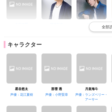
内田雄馬
興津和幸
KENN
申渡栄吾
戌峰誠士郎
虎石和泉
キャラクター
梅原裕一郎
武内駿輔
浪川大輔
北原 廉
南條 聖
四季斗真
星谷悠太
那雪 透
月皇海斗
声優：花江夏樹
声優：小野賢章
声優：ランズベリー・
アーサー