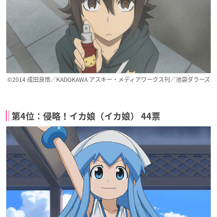
©2014 成田良悟／KADOKAWA アスキー・メディアワークス刊／池袋ダラーズ
第4位：侵略！イカ娘（イカ娘） 44票