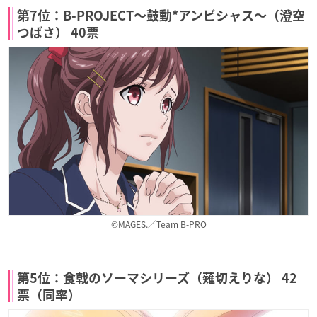
第7位：B-PROJECT〜鼓動*アンビシャス〜（澄空
つばさ） 40票
©MAGES.／Team B-PRO
第5位：食戟のソーマシリーズ（薙切えりな） 42
票（同率）