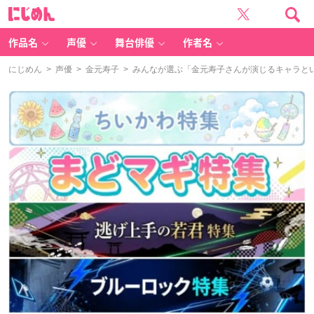
に
じ
め
ん
作品名
声優
舞台俳優
作者名
にじめん
>
声優
>
金元寿子
> みんなが選ぶ「金元寿子さんが演じるキャラといえ