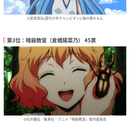
©安部真弘(週刊少年チャンピオン)/海の家れもん
第3位：暗殺教室（倉橋陽菜乃） 45票
©松井優征／集英社・アニメ「暗殺教室」製作委員会