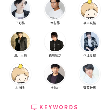
下野紘
木村昴
坂本真綾
浪川大輔
森川智之
花江夏樹
村瀬歩
中村悠一
斉藤壮馬
KEYWORDS