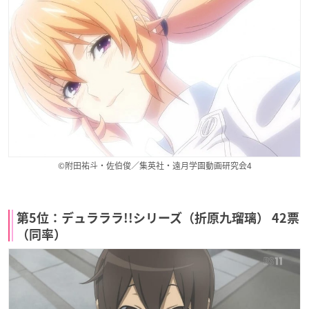
©附田祐斗・佐伯俊／集英社・遠月学園動画研究会4
第5位：デュラララ!!シリーズ（折原九瑠璃） 42票
（同率）