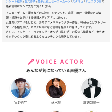
ンケート結果
/
金元寿子
/
美少女戦士セーラームーン
/
スタミュ
/
デュラララ!!
の
最新情報はリンク先をご覧ください。
アニメ・ゲーム・漫画などの2次元コンテンツや、声優・舞台・俳優などの情
報・話題をお届けする情報メディア「にじめん」。
女性向けアニメをはじめ、少年アニメやキャラクター作品、VTuberなどストリー
マーにも幅を広げ、オタクが気になる情報を幅広くお届けしています。
さらに、アンケート・ランキング・オタ活（推し活）お役立ち情報など、女性オ
タクがワクワク楽しめるようなコンテンツも発信しています。
VOICE ACTOR
みんなが気になっている声優さん
宮野真守
速水奨
諏訪部順一