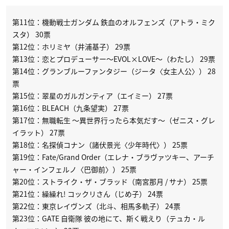
第11位：機動戦士ガンダム 鉄血のオルフェンズ（アトラ・ミク
スタ） 30票
第12位：ホリミヤ（井浦基子） 29票
第13位：恋とプロデューサー〜EVOL×LOVE〜（わたし） 29票
第14位：グランブルーファンタジー（ジータ〈女主人公〉） 28
票
第15位：翠星のガルガンティア（エイミー） 27票
第16位：BLEACH（九条望実） 27票
第17位：無職転生 〜異世界行ったら本気だす〜（ゼニス・グレ
イラット） 27票
第18位：名探偵コナン（諸伏景光〈少年時代〉） 25票
第19位：Fate/Grand Order（エレナ・ブラヴァツキー、アーチ
ャー・インフェルノ〈巴御前〉） 25票
第20位：ストライク・ザ・ブラッド（南宮那月 / サナ） 25票
第21位：繰繰れ! コックリさん（じめ子） 24票
第22位：東京レイヴンズ（北斗、相馬多軌子） 24票
第23位：GATE 自衛隊 彼の地にて、斯く戦えり（テュカ・ル