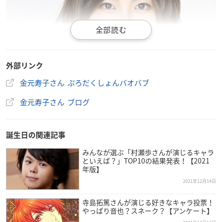
外部リンク
金元寿子さん ぷろだくしょんバオバブ
金元寿子さん ブログ
誕生日の関連記事
みんなが選ぶ「村瀬歩さんが演じるキャラ
といえば？」TOP10の結果発表！【2021
年版】
2021年12月14日
寺島拓篤さんが演じる好きなキャラ投票！
やっぱり音也？スネーク？【アンケート】
金元さんは岡山県出身で現在ぷろだくしょんバオバブに所属し