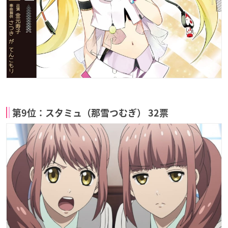
第9位：スタミュ（那雪つむぎ） 32票