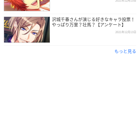
2021年12月13日
ており、今年で34歳を迎えます。
沢城千春さんが演じる好きなキャラ投票！
「ヒカルの碁」で塔矢アキラを演じていた小林沙苗さんに憧れ
やっぱり万里？壮馬？【アンケート】
たことが、声優を目指すきっかけとなった金元さん。
2021年12月13日
高校卒業後は専門学校・養成所を経て、2010年から声優として
本格的に活動を開始しました。
もっと見る
同年放送の「侵略！イカ娘」で主人公・イカ娘役に抜擢され、
2011年には第5回声優アワードにて新人女優賞を受賞していま
す。