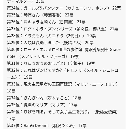
ナ・マルソー） 23票
第24位：ガールズ&パンツァー（カチューシャ、ホシノ） 22票
第25位：琴浦さん（琴浦春香） 22票
第26位：弱キャラ友崎くん（日南葵） 21票
第27位：ログ・ホライズン シリーズ（多々良、櫛八玉） 21票
第28位：ドラえもん（ミニドラ〈2代目〉） 20票
第29位：人類は衰退しました（妖精さん） 20票
第30位：ロード・エルメロイII世の事件簿 -魔眼蒐集列車 Grace
note-（メアリ・リル・ファーゴ） 19票
第31位：りゅうおうのおしごと!（空銀子） 19票
第32位：これはゾンビですか?（トモノリ〈メイル・シュトロ
ーム〉） 19票
第33位：現実主義勇者の王国再建記（マリア・ユーフォリア）
18票
第34位：ぎんぎつね（冴木まこと） 18票
第35位：純潔のマリア（マリア） 17票
第36位：ひげを剃る。そして女子高生を拾う。（後藤愛依梨）
17票
第37位：BanG Dream!（羽沢つぐみ） 17票