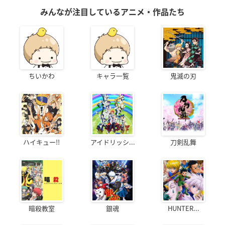
みんなが注目しているアニメ・作品たち
ちいかわ
キャラ一覧
鬼滅の刃
ハイキュー!!
アイドリッシ...
刀剣乱舞
暗殺教室
銀魂
HUNTER...