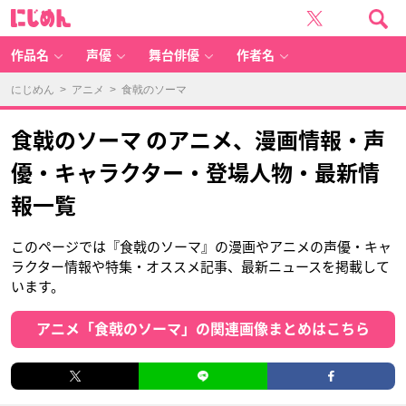
に
じ
め
ん
作品名
声優
舞台俳優
作者名
にじめん
>
アニメ
> 食戟のソーマ
食戟のソーマ のアニメ、漫画情報・声
優・キャラクター・登場人物・最新情
報一覧
このページでは『食戟のソーマ』の漫画やアニメの声優・キャ
ラクター情報や特集・オススメ記事、最新ニュースを掲載して
います。
アニメ「食戟のソーマ」の関連画像まとめはこちら