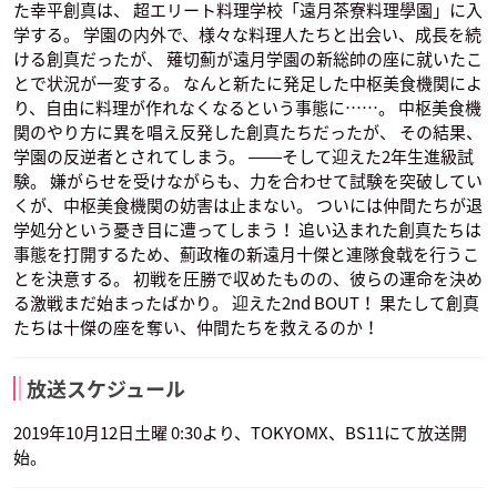
た幸平創真は、 超エリート料理学校「遠月茶寮料理學園」に入
学する。 学園の内外で、様々な料理人たちと出会い、成長を続
ける創真だったが、 薙切薊が遠月学園の新総帥の座に就いたこ
とで状況が一変する。 なんと新たに発足した中枢美食機関によ
り、自由に料理が作れなくなるという事態に……。 中枢美食機
関のやり方に異を唱え反発した創真たちだったが、 その結果、
学園の反逆者とされてしまう。 ――そして迎えた2年生進級試
験。 嫌がらせを受けながらも、力を合わせて試験を突破してい
くが、中枢美食機関の妨害は止まない。 ついには仲間たちが退
学処分という憂き目に遭ってしまう！ 追い込まれた創真たちは
事態を打開するため、薊政権の新遠月十傑と連隊食戟を行うこ
とを決意する。 初戦を圧勝で収めたものの、彼らの運命を決め
る激戦まだ始まったばかり。 迎えた2nd BOUT！ 果たして創真
たちは十傑の座を奪い、仲間たちを救えるのか！
放送スケジュール
2019年10月12日土曜 0:30より、TOKYOMX、BS11にて放送開
始。