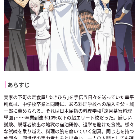
あらすじ
実家の下町の定食屋｢ゆきひら｣を手伝う日々を送っていた幸平
創真は、中学校卒業と同時に、ある料理学校への編入を父・城
一郎に薦められる。それは日本屈指の料理学校｢遠月茶寮料理
學園｣……卒業到達率10%以下の超エリート校だった。厳しい
試験、脱落者続出の地獄の宿泊研修、退学を賭けた食戟。様々
な試練を乗り越え、料理の腕を磨いていく創真。同じ志を持つ
仲間や、同世代の実力者たちと出会い、一人の人間としても確