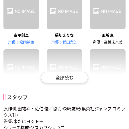
幸平創真
薙切えりな
田所 恵
大西沙織
赤﨑千夏
安元洋貴
声優：松岡禎丞
声優：種田梨沙
声優：高橋未奈美
新戸緋沙子
薙切アリス
美作 昴
葉山アキラ
黒木場リョウ
タクミ・アルディー
ニ
スタッフ
声優：諏訪部順一
声優：岡本信彦
声優：花江夏樹
原作:附田祐斗・佐伯 俊／協力:森崎友紀(集英社ジャンプ コミッ
クス刊)
監督:米たにヨシトモ
シリーズ構成:ヤスカワショウゴ