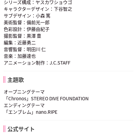
シリーズ構成：ヤスカワショウゴ
キャラクターデザイン：下谷智之
サブデザイン：小森 篤
美術監督：備前光一郎
色彩設計：伊藤由紀子
杉田智和
速水奨
小山力也
一色慧
久我照紀
女木島冬輔
叡山枝津也
薙切薊
幸平城一郎
撮影監督：黒澤 豊
声優：櫻井孝宏
声優：梶裕貴
声優：楠大典
編集：近藤勇二
音響監督：明田川 仁
音楽：加藤達也
アニメーション制作：J.C.STAFF
主題歌
斎藤綜明
茜ヶ久保もも
紀ノ国寧々
オープニングテーマ
声優：小西克幸
声優：釘宮理恵
声優：花澤香菜
「Chronos」STEREO DIVE FOUNDATION
エンディングテーマ
「エンブレム」nano.RIPE
公式サイト