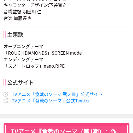
キャラクターデザイン:下谷智之
音響監督:明田川 仁
音楽:加藤達也
新戸緋沙子
薙切アリス
美作 昴
声優：大西沙織
声優：赤﨑千夏
声優：安元洋貴
主題歌
オープニングテーマ
「ROUGH DIAMONDS」SCREEN mode
エンディングテーマ
「スノードロップ」nano.RIPE
公式サイト
TVアニメ「食戟のソーマ 弐ノ皿」公式サイト
TVアニメ「食戟のソーマ」公式Twitter
TVアニメ『食戟のソーマ（第1期）』作