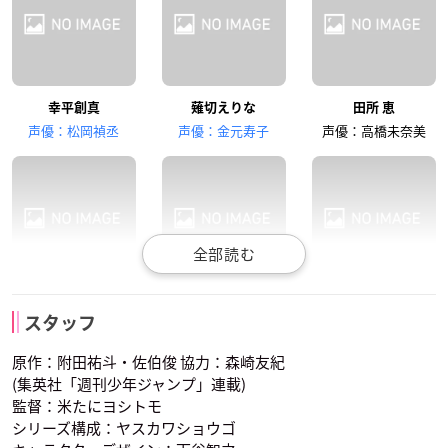
櫻井孝宏
幸平創真
薙切えりな
田所 恵
一色 慧
声優：松岡禎丞
声優：金元寿子
声優：高橋未奈美
司 瑛士
小林竜胆
久我照紀
スタッフ
声優：石田彰
声優：伊藤静
声優：梶裕貴
原作：附田祐斗・佐伯俊 協力：森崎友紀
(集英社「週刊少年ジャンプ」連載)
監督：米たにヨシトモ
シリーズ構成：ヤスカワショウゴ