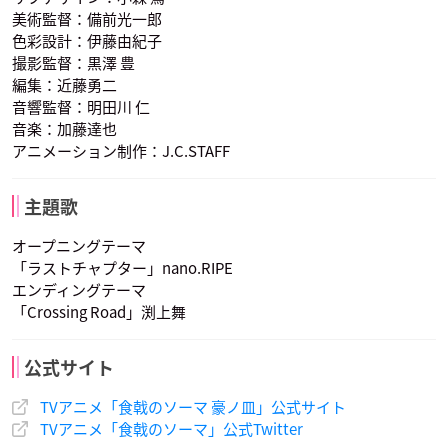
美術監督：備前光一郎
黒木場リョウ
新戸緋沙子
一色 慧
色彩設計：伊藤由紀子
声優：岡本信彦
声優：大西沙織
声優：櫻井孝宏
撮影監督：黒澤 豊
編集：近藤勇二
音響監督：明田川 仁
音楽：加藤達也
アニメーション制作：J.C.STAFF
主題歌
朝陽
声優：福山潤
オープニングテーマ
「ラストチャプター」nano.RIPE
エンディングテーマ
「Crossing Road」渕上舞
公式サイト
TVアニメ「食戟のソーマ 豪ノ皿」公式サイト
TVアニメ「食戟のソーマ」公式Twitter