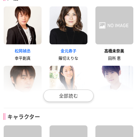
松岡禎丞
金元寿子
高橋未奈美
幸平創真
薙切えりな
田所 恵
石田彰
伊藤静
梶裕貴
キャラクター
司 瑛士
小林竜胆
久我照紀