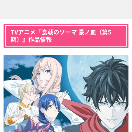
TVアニメ『食戟のソーマ 豪ノ皿（第5
期）』作品情報