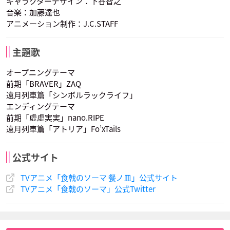
キャラクターデザイン：下谷智之
音楽：加藤達也
アニメーション制作：J.C.STAFF
一色 慧
声優：櫻井孝宏
主題歌
オープニングテーマ
前期「BRAVER」ZAQ
遠月列車篇「シンボルラックライフ」
エンディングテーマ
前期「虚虚実実」nano.RIPE
遠月列車篇「アトリア」Fo’xTails
公式サイト
TVアニメ「食戟のソーマ 餐ノ皿」公式サイト
TVアニメ「食戟のソーマ」公式Twitter