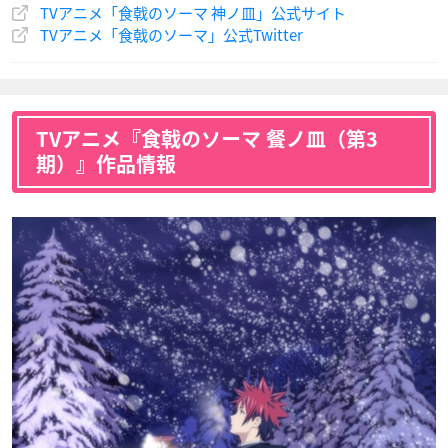
TVアニメ「食戟のソーマ 神ノ皿」公式サイト
TVアニメ「食戟のソーマ」公式Twitter
叡山枝津也
薙切薊
幸平城一郎
声優：杉田智和
声優：速水奨
声優：小山力也
TVアニメ『食戟のソーマ 餐ノ皿（第3
期）』作品情報