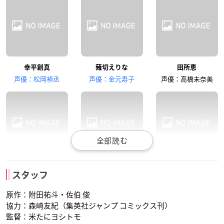
幸平創真
薙切えりな
田所恵
櫻井孝宏
梶裕貴
楠大典
声優：松岡禎丞
声優：金元寿子
声優：高橋未奈美
一色慧
久我照紀
女木島冬輔
司瑛士
小林竜胆
タクミ・アルディー
小西克幸
釘宮理恵
花澤香菜
ニ
スタッフ
声優：石田彰
声優：伊藤静
斎藤綜明
茜ヶ久保もも
紀ノ国寧々
声優：花江夏樹
原作：附田祐斗・佐伯 俊
協力：森崎友紀（集英社ジャンプ コミックス刊）
監督：米たにヨシトモ