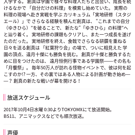
入学する。 創真は学園で様々な料理人たちと出会い、成長を続
けるなかで 「自分だけの料理」を模索し始めていた。 実際の
料理の現場へ赴き実戦を学ぶ カリキュラム「実地研修（スタジ
エール）」で さらなる経験を積んだ創真は、 “これまでの自分
（ゆきひら）”を破ることで、 新たな“「ゆきひら」の料理”へ
と辿り着く。 実地研修の課題もクリアし、また一つ成長を遂げ
たのだった。 実地研修を終え、食戟でさらなる研鑽を重ねる
日々を送る創真は 「紅葉狩り会」の場で、ついに相見えた 学
園の頂点、遠月十傑にも勝負を挑む。 創真が十傑と勝負するた
めに目をつけたのは、 遠月恒例行事である学園祭――その名も
「月饗祭」。 毎年50万人が訪れる怪物イベントで、彼は何を起
こすのか!? 一方、その裏ではある人物による計画が動き始め―
―？ 創真の新たな戦いが幕を開ける！
放送スケジュール
2017年10月4日水曜 0:30よりTOKYOMXにて放送開始。
BS11、アニマックスなどでも順次放送。
声優