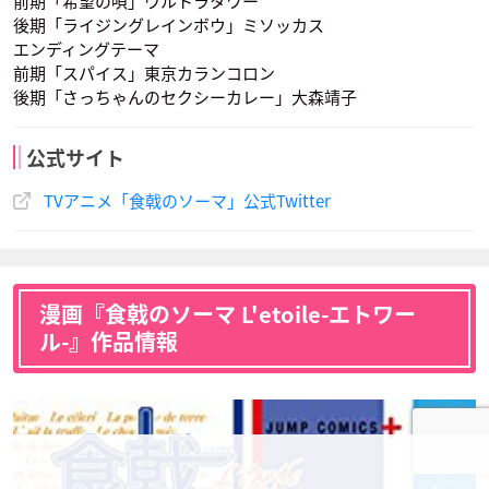
前期「希望の唄」ウルトラタワー
後期「ライジングレインボウ」ミソッカス
エンディングテーマ
前期「スパイス」東京カランコロン
伊武崎峻
丸井善二
新戸 緋沙子
後期「さっちゃんのセクシーカレー」大森靖子
声優：村田太志
声優：小林裕介
声優：大西沙織
公式サイト
TVアニメ「食戟のソーマ」公式Twitter
漫画『食戟のソーマ L'etoile-エトワー
ル-』作品情報