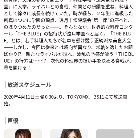
園」に入学。ライバルとの食戟、仲間との研鑽を重ね、料理人
として徐々に成長を続けていた。時が経ち、２年生に進級した
創真はついに学園の頂点、遠月十傑評議会“第一席”の座へと、
のぼりつめたのだった――。そんななか、世界的な料理コンク
ール「THE BLUE」の招待状が遠月学園へと届く。「THE BLU
E」とは、若手料理人たちが名声を懸け競う正統派な美食大会
――しかし、今回は従来とは趣向が異なり、常軌を逸したお題
ばかり!? 新たなライバルが現れ、波乱の予感が漂う「THE BL
UE」の行方は……!? 次代の料理界の担い手を決める食戟が、
幕を開ける！
放送スケジュール
2020年4月11日土曜 0:30より、TOKYOMX、BS11にて放送開
始。
声優