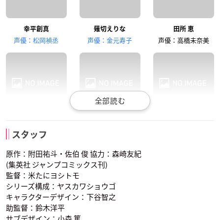
幸平創真
薙切えりな
田所 恵
岡本信彦
大西沙織
櫻井孝宏
声優：松岡禎丞
声優：金元寿子
声優：高橋未奈美
黒木場リョウ
新戸緋沙子
一色 慧
タクミ・アルディー
葉山アキラ
薙切アリス
福山潤
ニ
スタッフ
声優：諏訪部順一
声優：赤﨑千夏
朝陽
声優：花江夏樹
原作：附田祐斗・佐伯 俊 協力：森崎友紀
(集英社 ジャンプコミックス刊)
監督：米たにヨシトモ
シリーズ構成：ヤスカワショウゴ
キャラクターデザイン：下谷智之
助監督：鈴木洋平
サブデザイン：小森 篤