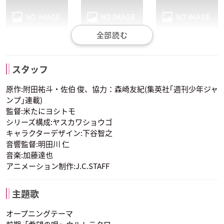
水戸郁魅
タクミ・アルディー
イサミ・アルディー
村田太志
小林裕介
大西沙織
ニ
ニ
スタッフ
声優：石上静香
伊武崎峻
丸井善二
新戸 緋沙子
声優：花江夏樹
声優：小野友樹
原作:附田祐斗・佐伯 俊、協力：森崎友紀(集英社｢週刊少年ジャ
ンプ｣連載)
監督:米たにヨシトモ
シリーズ構成:ヤスカワショウゴ
キャラクターデザイン:下谷智之
音響監督:明田川 仁
音楽:加藤達也
アニメーション制作:J.C.STAFF
一色 慧
榊 涼子
吉野悠姫
声優：櫻井孝宏
声優：茅野愛衣
声優：内田真礼
主題歌
オープニングテーマ