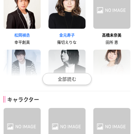
松岡禎丞
金元寿子
高橋未奈美
幸平創真
薙切えりな
田所 恵
花江夏樹
諏訪部順一
赤﨑千夏
キャラクター
タクミ・アルディー
葉山アキラ
薙切アリス
ニ