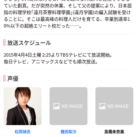
ていた創真。だが突然の休業、そして父の提案により、日本屈
指の料理学校｢遠月茶寮料理學園｣(遠月学園)の編入試験を受け
ることに。そこは最高峰の料理人だけを育てる、卒業到達率1
0%以下の超絶エリート校だった……。
放送スケジュール
2015年4月4日土曜 2:25よりTBSテレビにて放送開始。
毎日テレビ、アニマックスなどでも順次放送。
声優
松岡禎丞
種田梨沙
高橋未奈美