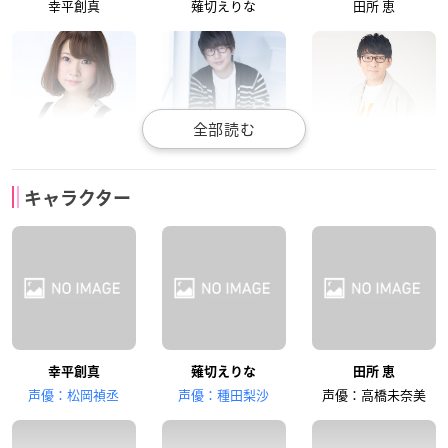
幸平創真
薙切えりな
田所 恵
石上静香
花江夏樹
小野友樹
キャラクター
水戸郁魅
タクミ・アルディー
イサミ・アルディー
ニ
ニ
幸平創真
薙切えりな
田所 恵
櫻井孝宏
茅野愛衣
内田真礼
声優：松岡禎丞
声優：種田梨沙
声優：高橋未奈美
一色 慧
榊 涼子
吉野悠姫