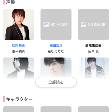
声優
松岡禎丞
種田梨沙
高橋未奈美
幸平創真
薙切えりな
田所 恵
諏訪部順一
岡本信彦
花江夏樹
キャラクター
葉山アキラ
黒木場リョウ
タクミ・アルディー
ニ