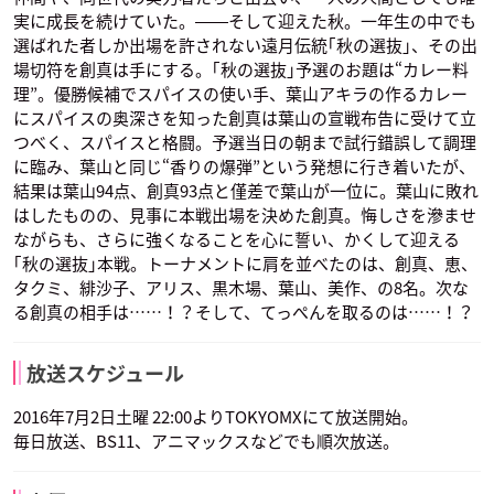
実に成長を続けていた。――そして迎えた秋。一年生の中でも
選ばれた者しか出場を許されない遠月伝統｢秋の選抜｣、その出
場切符を創真は手にする。｢秋の選抜｣予選のお題は“カレー料
理”。優勝候補でスパイスの使い手、葉山アキラの作るカレー
にスパイスの奥深さを知った創真は葉山の宣戦布告に受けて立
つべく、スパイスと格闘。予選当日の朝まで試行錯誤して調理
に臨み、葉山と同じ“香りの爆弾”という発想に行き着いたが、
結果は葉山94点、創真93点と僅差で葉山が一位に。葉山に敗れ
はしたものの、見事に本戦出場を決めた創真。悔しさを滲ませ
ながらも、さらに強くなることを心に誓い、かくして迎える
｢秋の選抜｣本戦。トーナメントに肩を並べたのは、創真、恵、
タクミ、緋沙子、アリス、黒木場、葉山、美作、の8名。次な
る創真の相手は……！？そして、てっぺんを取るのは……！？
放送スケジュール
2016年7月2日土曜 22:00よりTOKYOMXにて放送開始。
毎日放送、BS11、アニマックスなどでも順次放送。