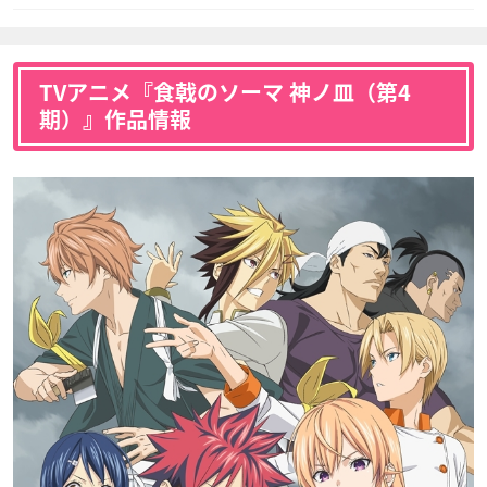
TVアニメ『食戟のソーマ 神ノ皿（第4
期）』作品情報