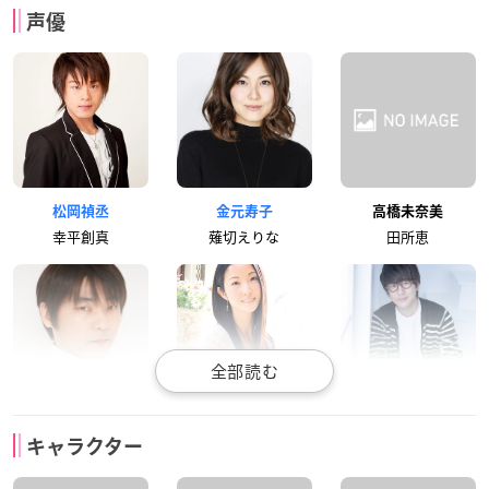
声優
松岡禎丞
金元寿子
高橋未奈美
幸平創真
薙切えりな
田所恵
石田彰
伊藤静
花江夏樹
キャラクター
司瑛士
小林竜胆
タクミ・アルディー
ニ