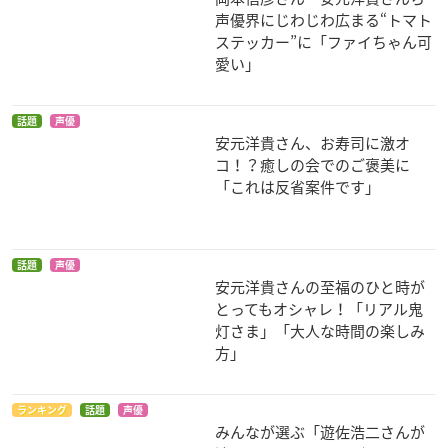
ルズ
声優界にじわじわ広まる“トマト
ステッカー”に「ファイちゃん可
愛い」
話題
声優
安元洋貴さん、お寿司に激オ
コ！？癒しの会でのご褒美に
「これは反省案件です」
弱虫ペダル SPARE B
劇場版 弱虫ペダル
BORUTO -NARUTO
IKE
THE MOVIE-
金城真護
金城真護
キンシキ
話題
声優
安元洋貴さんの至福のひと時が
とってもオシャレ！「リアル鬼
灯さま」「大人な時間の楽しみ
方」
弱虫ペダル Re:ROA
黒執事 Book of Mur
弱虫ペダル Re:RIDE
ランキング
話題
声優
D
der
金城真護
みんなが選ぶ「遊佐浩二さんが
金城真護
アグニ