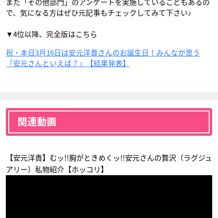
また「その他部門」のアンケートを実施していることもあるの
NERATION
ビル・サスキンス
パイン
で、気になる方はぜひ元記事もチェックしてみて下さい♪
金城真護
▼4位以降、完全版はこちら
祝・本日3月16日は安元洋貴さんのお誕生日！みんなが思う
「安元さんといえば？」【結果発表】
ドリフターズ
ユーリ!!! on ICE
ダンガンロンパ3 -Th
e End of 希望ヶ峰学
土方歳三
クリストフ・ジャコ
園- （絶望編）
メッティ
関連動画
弐大猫丸
【安元洋貴】むッ!!胸がときめくッ!!安元さんの贅沢（ラグジュ
アリー）私物紹介【ホッコリ】
チア男子!!
スカーレッドライダ
食戟のソーマ 弐の皿