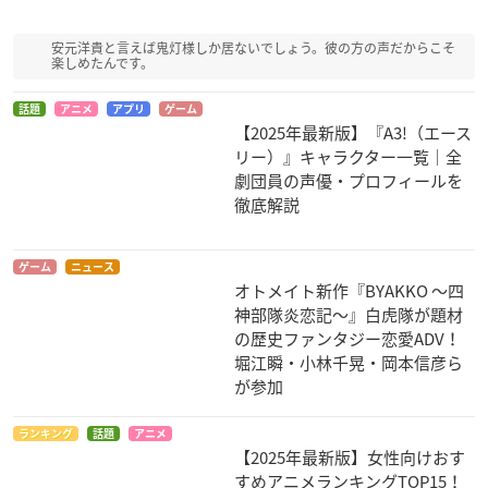
安元洋貴と言えば鬼灯様しか居ないでしょう。彼の方の声だからこそ
楽しめたんです。
話題
アニメ
アプリ
ゲーム
【2025年最新版】『A3!（エース
リー）』キャラクター一覧｜全
狂乱家族日記
ドルアーガの塔～the
GUNSLINGER GIRL
Aegis of URUK～
-IL TEATRINO-
乱崎帝架
劇団員の声優・プロフィールを
ウトゥ
フランコ
徹底解説
ゲーム
ニュース
オトメイト新作『BYAKKO ～四
神部隊炎恋記～』白虎隊が題材
の歴史ファンタジー恋愛ADV！
堀江瞬・小林千晃・岡本信彦ら
が参加
ドージンワーク
爆丸 バトルブローラ
ヒロイック・エイジ
ーズ
ジャスティス
キリス
ゴーレム
ランキング
話題
アニメ
【2025年最新版】女性向けおす
すめアニメランキングTOP15！