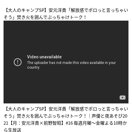
ん
彼の地にて、斯く戦
バディファイト100
えり
ぼんば
ジャックナイフ・ド
【大人のキャンプSP】安元洋貴「解放感でポロっと言っちゃい
富田章
ラゴン
そう」焚き火を囲んでぶっちゃけトーク！
アルスラーン戦記 TH
アルドノア・ゼロ(第
美男高校地球防衛部
E HEROIC LEGEND
2クール)
LOVE！
OF ARSLAN
ブラド
ズンダー
キシュワード
【大人のキャンプSP】安元洋貴「解放感でポロっと言っちゃい
そう」焚き火を囲んでぶっちゃけトーク！｜声優と夜あそび20
21【月：安元洋貴×前野智昭】#16 毎週月曜〜金曜よる10時か
ら生放送