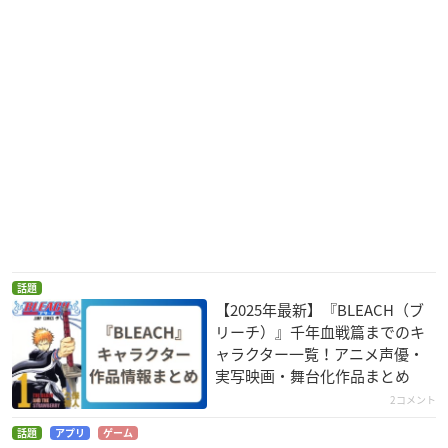
アイン
モーレツ宇宙海賊
機動戦士ガンダムAG
境界線上のホライゾ
E
ン
ショウ
デレク・ジャックロ
弘中・隆包／犬鬼
ウ
（コボルド）
話題
【2025年最新】『BLEACH（ブ
リーチ）』千年血戦篇までのキ
ャラクター一覧！アニメ声優・
実写映画・舞台化作品まとめ
2コメント
ぬらりひょんの孫 千
ぬらりひょんの孫
祝福のカンパネラ
話題
アプリ
ゲーム
年魔京
青田坊
ナーガン／ゴーレム