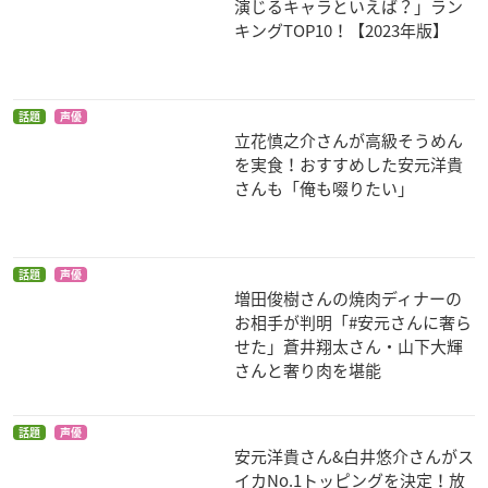
演じるキャラといえば？」ラン
キングTOP10！【2023年版】
話題
声優
立花慎之介さんが高級そうめん
を実食！おすすめした安元洋貴
機動戦士ガンダムUC
劇場版 モーレツ宇宙
サカサマのパテマ
さんも「俺も啜りたい」
episode 7 「虹の彼
海賊 ABYSS OF HYP
ジャク
方に」
ERSPACE -亜空の深
淵-
ワッツ・ステップニ
ー
ショウ
話題
声優
増田俊樹さんの焼肉ディナーの
お相手が判明「#安元さんに奢ら
せた」蒼井翔太さん・山下大輝
さんと奢り肉を堪能
話題
声優
安元洋貴さん&白井悠介さんがス
AURA～魔竜院光牙
機動戦士ガンダムUC
機動戦士ガンダムUC
最後の闘い～
episode 5 「黒いユ
episode 4 「重力の
イカNo.1トッピングを決定！放