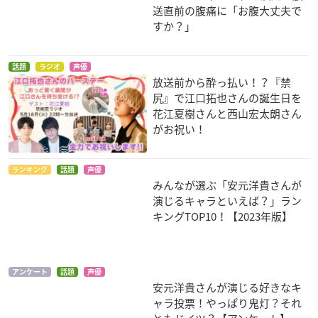
ニコーン」
井戸の底で」
山本
送直前の腹痛に「お腹大丈夫で
ワッツ・ステップニ
ワッツ・ステップニ
すか？」
ー
ー
話題
ラジオ
声優
放送前から酔っ払い！？『禁
尻』で江口拓也さんの誕生日を
花江夏樹さんと西山宏太朗さん
がお祝い！
銀幕ヘタリア Axis P
超電影版SDガンダム
ヘタリア World★St
owers Paint it, Whit
三国伝 BraveBattle
ars
ランキング
話題
声優
みんなが選ぶ「安元洋貴さんが
e（白くぬれ!）
warriors
ドイツ
ドイツ
関羽ガンダム
演じるキャラといえば？」ラン
キングTOP10！【2023年版】
アンケート
話題
声優
安元洋貴さんが演じる好きなキ
ャラ投票！やっぱり鬼灯？それ