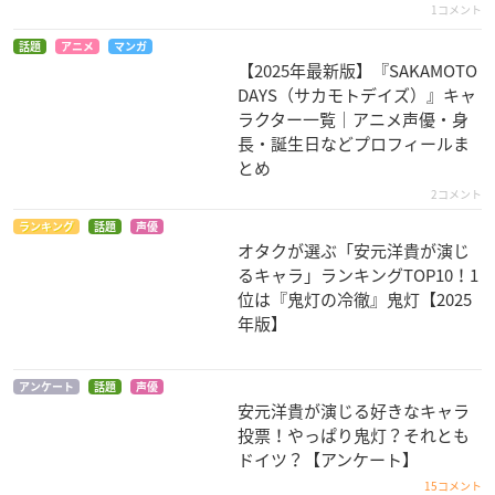
1コメント
話題
アニメ
マンガ
【2025年最新版】『SAKAMOTO
DAYS（サカモトデイズ）』キャ
ラクター一覧｜アニメ声優・身
長・誕生日などプロフィールま
とめ
夏のあらし!
ドルアーガの塔～the
ヘタリア Axis Powe
2コメント
Sword of URUK～
rs
グラサン
ウトゥ
ドイツ
ランキング
話題
声優
オタクが選ぶ「安元洋貴が演じ
るキャラ」ランキングTOP10！1
位は『鬼灯の冷徹』鬼灯【2025
年版】
アンケート
話題
声優
安元洋貴が演じる好きなキャラ
ヴァンパイア騎士 Gu
黒執事
乃木坂春香の秘密
投票！やっぱり鬼灯？それとも
ilty
アグニ
竹浪
ドイツ？【アンケート】
夜刈十牙
15コメント