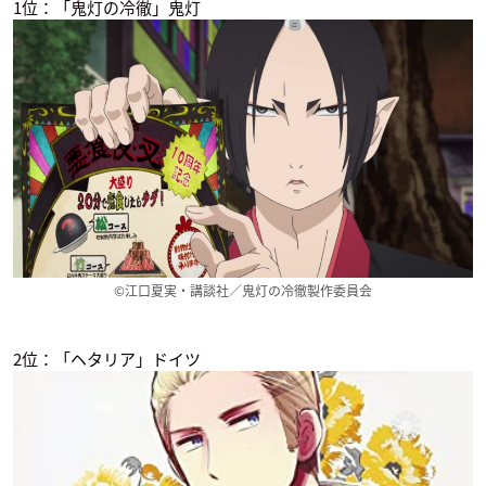
1位：「鬼灯の冷徹」鬼灯
ぐらぶるっ！
神達に拾われた男
ハイスコアガールII
ジン
竹林竜馬
ガイルさん
©江口夏実・講談社／鬼灯の冷徹製作委員会
ヴィンランド・サガ
かつて神だった獣た
ワンパンマン（第2
ちへ
期）
ビョルン
エドガー（バジリス
キング
2位：「ヘタリア」ドイツ
ク）