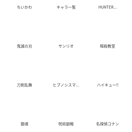
ちいかわ
キャラ一覧
HUNTER...
鬼滅の刃
サンリオ
暗殺教室
刀剣乱舞
ヒプノシスマ...
ハイキュー!!
銀魂
呪術廻戦
名探偵コナン