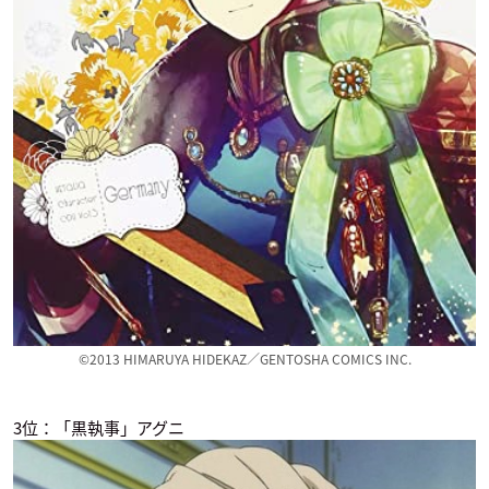
ガイコツ書店員 本田
ぐらんぶる
悪偶 -天才人形-
さん
時田信治
エルバト
フルフェイス
鬼灯の冷徹（第弐期
バディファイトＸ オ
弱虫ペダル GLORY L
その弐）
ールスターファイト
INE
鬼灯
ジャック
金城真護
©2013 HIMARUYA HIDEKAZ／GENTOSHA COMICS INC.
3位：「黒執事」アグニ