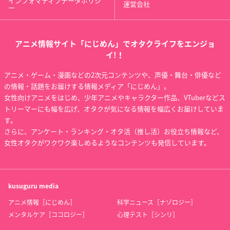
インフォマティブデータポリシ
運営会社
ー
アニメ情報サイト「にじめん」でオタクライフをエンジョ
イ!！
アニメ・ゲーム・漫画などの2次元コンテンツや、声優・舞台・俳優など
の情報・話題をお届けする情報メディア「にじめん」。
女性向けアニメをはじめ、少年アニメやキャラクター作品、VTuberなどス
トリーマーにも幅を広げ、オタクが気になる情報を幅広くお届けしていま
す。
さらに、アンケート・ランキング・オタ活（推し活）お役立ち情報など、
女性オタクがワクワク楽しめるようなコンテンツも発信しています。
kusuguru
media
アニメ情報［にじめん］
科学ニュース［ナゾロジー］
メンタルケア［ココロジー］
心理テスト［シンリ］