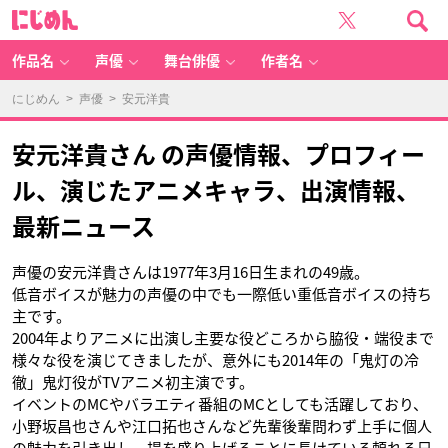
に
じ
め
ん
作品名
声優
舞台俳優
作者名
にじめん
>
声優
> 安元洋貴
安元洋貴さん の声優情報、プロフィー
ル、演じたアニメキャラ、出演情報、
最新ニュース
声優の安元洋貴さんは1977年3月16日生まれの49歳。
低音ボイスが魅力の声優の中でも一際低い重低音ボイスの持ち
主です。
2004年よりアニメに出演し主要な役どころから脇役・端役まで
様々な役を演じてきましたが、意外にも2014年の「鬼灯の冷
徹」鬼灯役がTVアニメ初主演です。
イベントのMCやバラエティ番組のMCとしても活躍しており、
小野坂昌也さんや江口拓也さんなど先輩後輩問わず上手に個人