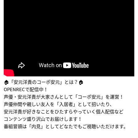
ル
彼の地にて、斯く戦
クマ井ナツ
えり（第2クール）
ブリトニー
富田章
この素晴らしい世界
ワンパンマン
ヤング ブラック・ジ
に祝福を！
ャック
キング
デュラハン
ボブ
🏠「安元洋貴のコーポ安元」とは？🏠
OPENRECで配信中！
声優・安元洋貴が大家さんとして「コーポ安元」を運営！
声優仲間や親しい友人を「入居者」として招いたり、
安元洋貴が好きなことをひたすらやっていく個人配信など
コンテンツ盛り沢山でお届けします！
番組冒頭は「内見」としてどなたでもご視聴いただけます。
干物妹！うまるちゃ
GATE(ゲート) 自衛隊
フューチャーカード