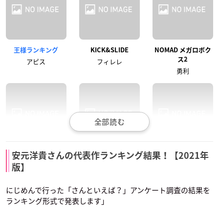
王様ランキング
KICK&SLIDE
NOMAD メガロボク
ス2
アピス
フィレレ
勇利
マジカパーティ
真・中華一番！（第
炎炎ノ消防隊 弐ノ章
安元洋貴さんの代表作ランキング結果！【2021年
2期）
ワニスケ
カロン
版】
アルカン
にじめんで行った「さんといえば？」アンケート調査の結果を
ランキング形式で発表します」