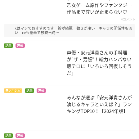
乙女ゲーム原作やファンタジー
作品まで尊いが止まらない♡
4コメント
kはマジでおすすめです 絵が綺麗 動きが凄い キャラの関係性も深
い cvも豪華で放映当時…
BLACK BLOOD BRO
魔法使いの嫁 西の少
劇場版 Fate/Grand
THERS
年と青嵐の騎士 前
Order -神聖円卓領域
話題
声優
編
キャメロット- 前編W
ケイン・ウォーロッ
声優・安元洋貴さんの手料理
andering; Agatera
ク
スプリガン
が“ザ・男飯”！絵力ハンパない
m
飯テロに「いろいろ回復しそう
アグラヴェイン
だ」
ランキング
話題
声優
みんなが選ぶ「安元洋貴さんが
演じるキャラといえば？」ラン
キングTOP10！【2024年版】
囀る鳥は羽ばたかな
ACCA13区監察課 Re
曇天に笑う外伝> ～
い
gards
桜華、天望の架橋～
影山莞爾
パイン
鷹峯誠一郎
話題
声優