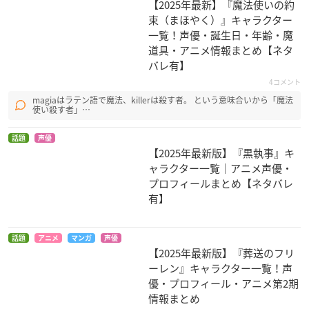
【2025年最新】『魔法使いの約
青田坊
束（まほやく）』キャラクター
一覧！声優・誕生日・年齢・魔
道具・アニメ情報まとめ【ネタ
バレ有】
4コメント
magiaはラテン語で魔法、killerは殺す者。 という意味合いから「魔法
使い殺す者」…
SDガンダム三国伝 B
リングにかけろ1 影
デュラララ!!
話題
声優
raveBattlewarriors
道編
ヒロシ
【2025年最新版】『黒執事』キ
関羽ガンダム
野火
ャラクター一覧｜アニメ声優・
プロフィールまとめ【ネタバレ
有】
話題
アニメ
マンガ
声優
【2025年最新版】『葬送のフリ
ーレン』キャラクター一覧！声
FAIRY TAIL
乃木坂春香の秘密 ぴ
夏のあらし!春夏冬中
優・プロフィール・アニメ第2期
ゅあれっつぁ♪
エルフマン
村田英雄
情報まとめ
竹浪