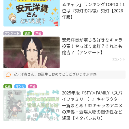
るキャラ」ランキングTOP10！1
イレイザージャック
位は『鬼灯の冷徹』鬼灯【2026
年版】
アンケート
話題
声優
安元洋貴が演じる好きなキャラ
投票！やっぱり鬼灯？それとも
諭吉？【アンケート】
バトルスピリッツ ソ
境界線上のホライゾ
ソードアート・オン
3コメント
ードアイズ
ンII
ライン
ブラウ
弘中・隆包／犬鬼
エギル
（コボルド）
安元洋貴さん、お誕生日おめでとうございます🎉🎊🎂
話題
マンガ
声優
2025年版『SPY×FAMILY（スパ
イファミリー）』キャラクター
一覧まとめ！32キャラのアニメ
の声優・登場人物の関係性など
網羅【ネタバレあり】
緋色の欠片 ～逃れら
男子高校生の日常
アクエリオンEVOL
れない運命～
副会長
イズモ・カムロギ