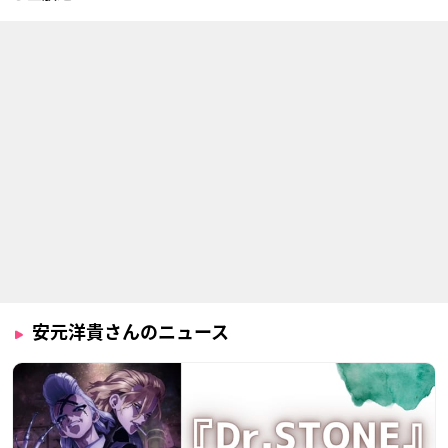
弱虫ペダル GRANDE
曇天に笑う
黒執事 Book of Circ
ROAD
us
鷹峯誠一郎
金城真護
アグニ
アルドノア・ゼロ
マジンボーン
鬼灯の冷徹
ブラド
タイロン
鬼灯
安元洋貴さんのニュース
フューチャーカード
ソードアート・オン
弱虫ペダル
バディファイト
ライン Extra Edition
金城真護