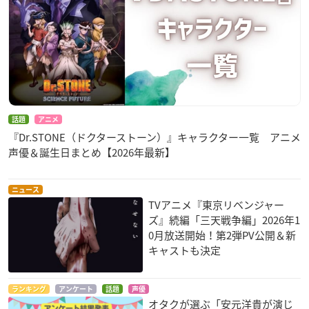
ジャックナイフ・ド
エギル
ラゴン
話題
アニメ
魔界王子 devils and
はたらく魔王さま！
問題児たちが異世界
『Dr.STONE（ドクターストーン）』キャラクター一覧 アニメ
realist
から来るそうです
アルバート
声優＆誕生日まとめ【2026年最新】
よ？
バフォメット
ガルド
ニュース
TVアニメ『東京リベンジャー
ズ』続編「三天戦争編」2026年1
0月放送開始！第2弾PV公開＆新
キャストも決定
ランキング
アンケート
話題
声優
幕末義人伝 浪漫
超速変形ジャイロゼ
緋色の欠片 第二章
オタクが選ぶ「安元洋貴が演じ
ッター
ペリー
アイン