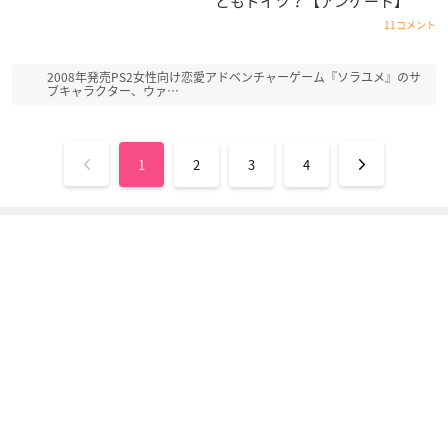
ともドイツ？【アンケート】
ヘタリア The World
ヘタリア The Beauti
サカサマのパテマ Be
Twinkle
ful World (第5期シ
ginning of the Day
11コメント
リーズ)
ドイツ
ジャク
ドイツ
2008年発売PS2女性向け恋愛アドベンチャーゲーム『ソラユメ』のサ
ブキャラクター、ウァ…
1
2
3
4
ヘタリア World Seri
ヘタリア World Seri
ヘタリア Axis Powe
es(第4期シリーズ)
es(第3期シリーズ)
rs(第2期シリーズ)
ドイツ
ドイツ
ドイツ