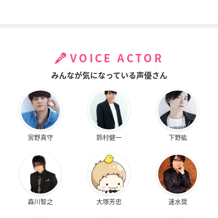
VOICE ACTOR
みんなが気になっている声優さん
宮野真守
鈴村健一
下野紘
森川智之
大塚芳忠
速水奨