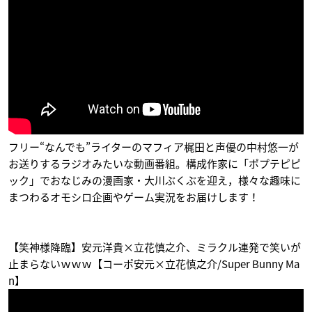
ーゼクス
堂本仁
美作昴
グランバッハ
DAYS
ベルセルク
フューチャーカード
フリー“なんでも”ライターのマフィア梶田と声優の中村悠一が
バディファイトDDD
猪原進
アザン
お送りするラジオみたいな動画番組。構成作家に「ポプテピピ
ジャックナイフ・ド
ック」でおなじみの漫画家・大川ぶくぶを迎え，様々な趣味に
ラゴン
まつわるオモシロ企画やゲーム実況をお届けします！
【笑神様降臨】安元洋貴×立花慎之介、ミラクル連発で笑いが
止まらないｗｗｗ【コーポ安元×立花慎之介/Super Bunny Ma
n】
くまみこ
灰と幻想のグリムガ
GATE(ゲート) 自衛隊