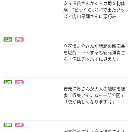
安元洋貴さんがくら寿司を初体
験！“ビッくらポン”で出たグッ
ズで内山昂輝さんに悪巧み
話題
声優
立花慎之介さんが話題の新商品
詩季織々
曇天に笑う＜外伝＞
弱虫ペダル Re:GENE
～決別、犲の誓い～
RATION
スティーブ
を堪能！……するも安元洋貴さ
鷹峯誠一郎
金城真護
ん「俺はチッパイに見えた」
話題
声優
安元洋貴さんが大人の趣味を披
露！収集アイテムを一部公開で
「夜が楽しくなりますね」
美男高校地球防衛部
鬼灯の冷徹（OAD第
劇場版 ソードアー
LOVE！LOVE！LOV
1弾）
ト・オンライン オー
E！
ディナル・スケール
鬼灯
ズンダー
エギル／アンドリュ
話題
声優
岡本信彦さん・安元洋貴さんら
ー・ギルバート・ミ