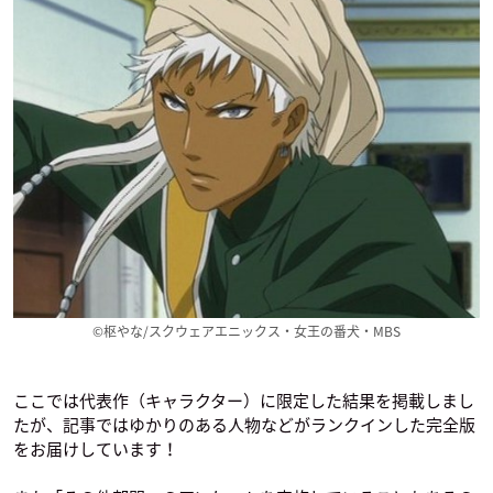
干物妹！うまるちゃ
鬼灯の冷徹（第弐
Dies irae
んR
期）
ゲッツ・フォン・ベ
本場猛
鬼灯
ルリッヒンゲン
Infini-T Force
十二大戦
戦刻ナイトブラッド
ラジャ・カーン
ドゥデキャプル
馬場信春
©枢やな/スクウェアエニックス・女王の番犬・MBS
ここでは代表作（キャラクター）に限定した結果を掲載しまし
たが、記事ではゆかりのある人物などがランクインした完全版
をお届けしています！
バチカン奇跡調査官
ACCA13区監察課
弱虫ペダル NEW GE