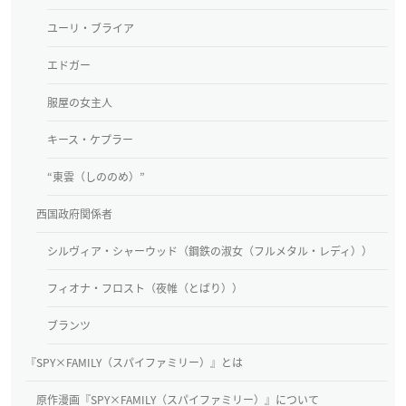
ユーリ・ブライア
エドガー
服屋の女主人
キース・ケプラー
“東雲（しののめ）”
西国政府関係者
シルヴィア・シャーウッド（鋼鉄の淑女（フルメタル・レディ））
フィオナ・フロスト（夜帷（とばり））
ブランツ
『SPY×FAMILY（スパイファミリー）』とは
原作漫画『SPY×FAMILY（スパイファミリー）』について