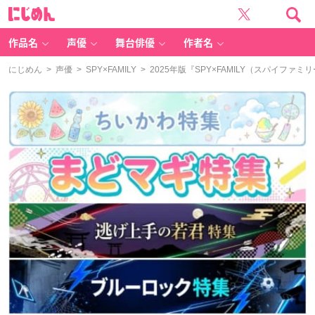
に
じ
め
ん
作品名
声優
舞台俳優
作者名
にじめん
>
声優
>
SPY×FAMILY
> 2025年版『SPY×FAMILY（スパイ