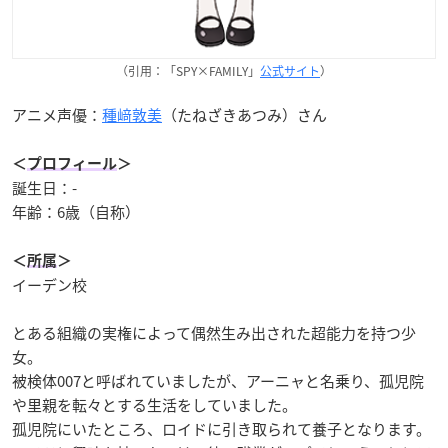
（引用：「SPY×FAMILY」
公式サイト
）
アニメ声優：
種﨑敦美
（たねざきあつみ）さん
＜
プロフィール
＞
誕生日：-
年齢：6歳（自称）
＜
所属
＞
イーデン校
とある組織の実権によって偶然生み出された超能力を持つ少
女。
被検体007と呼ばれていましたが、アーニャと名乗り、孤児院
や里親を転々とする生活をしていました。
孤児院にいたところ、ロイドに引き取られて養子となります。