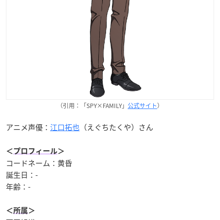
（引用：「SPY×FAMILY」
公式サイト
）
アニメ声優：
江口拓也
（えぐちたくや）さん
＜
プロフィール
＞
コードネーム：黄昏
誕生日：-
年齢：-
＜
所属
＞