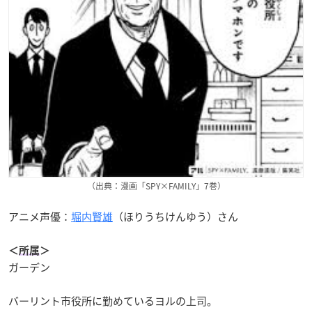
（出典：漫画「SPY×FAMILY」7巻）
アニメ声優：
堀内賢雄
（ほりうちけんゆう）さん
＜
所属
＞
ガーデン
バーリント市役所に勤めているヨルの上司。