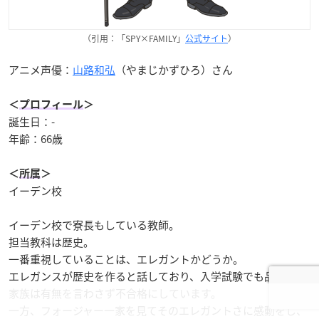
（引用：「SPY×FAMILY」
公式サイト
）
アニメ声優：
山路和弘
（やまじかずひろ）さん
＜
プロフィール
＞
誕生日：-
年齢：66歳
＜
所属
＞
イーデン校
イーデン校で寮長もしている教師。
担当教科は歴史。
一番重視していることは、エレガントかどうか。
エレガンスが歴史を作ると話しており、入学試験でも品の無い
家族は有無を言わさず不合格にしています。
一方、フォージャー一家を見てそのエレガントさに感動をし、