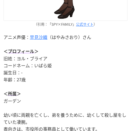
（引用：「SPY×FAMILY」
公式サイト
）
アニメ声優：
早見沙織
（はやみさおり）さん
＜
プロフィール
＞
旧姓：ヨル・ブライア
コードネーム：いばら姫
誕生日：-
年齢：27歳
＜
所属
＞
ガーデン
幼い頃に両親を亡くし、弟を養うために、幼くして殺し屋をし
ていた凄腕。
表向きは、市役所の事務員として働いています。