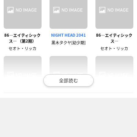
86―エイティシック
NIGHT HEAD 2041
86―エイティシック
ス― （第2期）
ス―
黒木タクヤ[幼少期]
セオト・リッカ
セオト・リッカ
宇宙なんちゃら こて
真・中華一番！（第
怪物事変
つくん
2期）
夏羽
こてつ
マオ