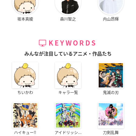
坂本真綾
森川智之
内山昂輝
KEYWORDS
みんなが注目しているアニメ・作品たち
ちいかわ
キャラ一覧
鬼滅の刃
ハイキュー!!
アイドリッシ...
刀剣乱舞