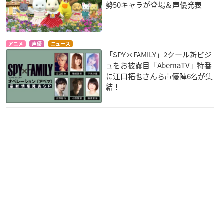
勢50キャラが登場＆声優発表
デート・ア・バレッ
はたらく細胞!! 最強
デート・ア・バレッ
ト ナイトメア・オ
の敵、再び。体の中
ト デッド・オア・
ア・クイーン
は“腸”大騒ぎ！
バレット
アニメ
声優
ニュース
「SPY×FAMILY」2クール新ビジ
土方イサミ
乳酸菌(パンダ)
土方イサミ
ュをお披露目「AbemaTV」特番
に江口拓也さんら声優陣6名が集
結！
映画ドライブヘッド
ベイブレードバース
トミカハイパーレス
ト スパーキング
キュー 機動救急警察
朝日ヒュウガ
車田ゴウ