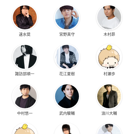
速水奨
宮野真守
木村昴
諏訪部順一
花江夏樹
村瀬歩
中村悠一
武内駿輔
浪川大輔