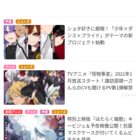
声優
ニュース
ショタ好きに朗報！「少年×ダ
ンス×プライド」がテーマの新
プロジェクト始動
アニメ
ニュース
TVアニメ『怪物事変』2021年1
月放送スタート！諏訪部順一さ
んらのCVも聞けるPV第1弾解禁
2コメント
劇場アニメ
アニメ
声優
ニュース
特別上映版『はたらく細胞』キ
ービジュ＆予告映像公開！抗菌
マスクケースが付いてくるムビ
チケも発売