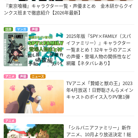
『東京喰種』キャラクター一覧・声優まとめ 金木研からクイ
ンクス班まで徹底紹介【2026年最新】
殺戮の天使
メジャー セカンド
東京喰種トーキョー
グール：re
エディ
茂野大吾
話題
マンガ
声優
六月透
2025年版『SPY×FAMILY（スパ
イファミリー）』キャラクター
一覧まとめ！32キャラのアニメ
の声優・登場人物の関係性など
網羅【ネタバレあり】
アニメ
声優
ニュース
TVアニメ「贄姫と獣の王」2023
ガンダムビルドダイ
南鎌倉高校女子自転
少年メイド
年4月放送！日野聡さんらメイン
バーズ
車部
小宮千尋
キャストのボイス入りPV第1弾
ヒダカ・ユキオ
比嘉夏海
アニメ
「シルバニアファミリー」新作
アニメ、10月より放送決定！総