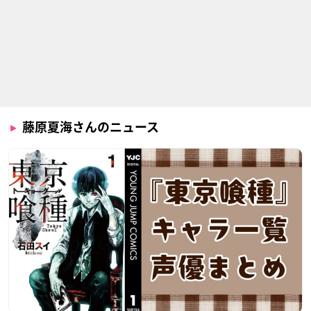
GREAT PRETENDER
メジャーセカンド 第
ミュークルドリーミ
2シリーズ
ー
アビゲイル・ジョー
ンズ（アビー）
茂野大吾
はぎ
藤原夏海さんのニュース
真・中華一番！
博多明太！ぴりから
東京喰種トーキョー
こちゃん
グール:re（第2期）
マオ
キャビアくん
六月透