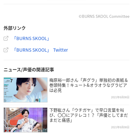
プロデュース：企画集団GiantStep
制作：BURNS SKOOL 製作委員会
©BURNS SKOOL Committee
【キャスト】
外部リンク
藍原ことみ
石上静香
「BURNS SKOOL」
小市眞琴
「BURNS SKOOL」 Twitter
大地葉
ファイルーズあい
福原綾香
ニュース/声優の関連記事
藤原夏海
※敬称略・五十音順
梅原裕一郎さん「声グラ」単独初の表紙＆
巻頭特集！キュート&オラオラなグラビア
は必見
2021年6月08日
下野紘さん「ウチガヤ」で早口言葉を叫
び、〇〇にアテレコ！？「声優としてまだ
まだと痛感」
2021年6月08日