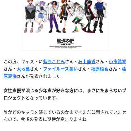
この度、キャストに
藍原ことみ
さん・
石上静香
さん・
小市眞琴
さん・
大地葉
さん・
ファイルーズあい
さん・
福原綾香
さん・
藤
が発表されました。
原夏海
さん
女性声優が演じる少年声が好きな方には、まさにたまらないプ
となっています。
ロジェクト
誰がどのキャラを演じているのかまではまだ公開されていませ
んので、今後の発表に期待が高まりますね。