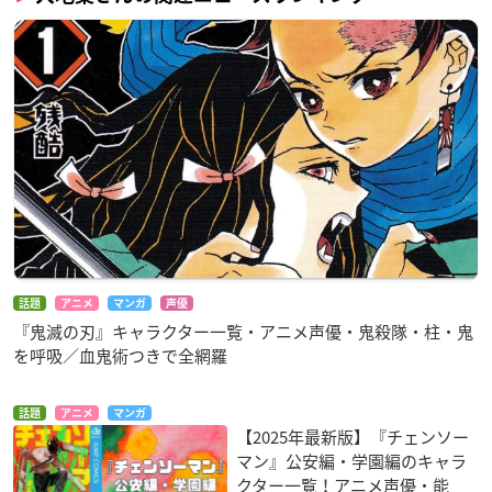
話題
アニメ
マンガ
声優
『鬼滅の刃』キャラクター一覧・アニメ声優・鬼殺隊・柱・鬼
を呼吸／血鬼術つきで全網羅
話題
アニメ
マンガ
【2025年最新版】『チェンソー
マン』公安編・学園編のキャラ
クター一覧！アニメ声優・能