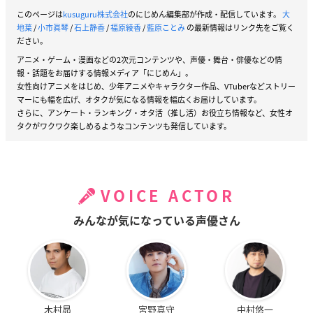
このページは
kusuguru株式会社
のにじめん編集部が作成・配信しています。
大
地葉
/
小市眞琴
/
石上静香
/
福原綾香
/
藍原ことみ
の最新情報はリンク先をご覧く
ださい。
アニメ・ゲーム・漫画などの2次元コンテンツや、声優・舞台・俳優などの情
報・話題をお届けする情報メディア「にじめん」。
女性向けアニメをはじめ、少年アニメやキャラクター作品、VTuberなどストリー
マーにも幅を広げ、オタクが気になる情報を幅広くお届けしています。
さらに、アンケート・ランキング・オタ活（推し活）お役立ち情報など、女性オ
タクがワクワク楽しめるようなコンテンツも発信しています。
VOICE ACTOR
みんなが気になっている声優さん
木村昴
宮野真守
中村悠一