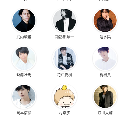
武内駿輔
諏訪部順一
速水奨
斉藤壮馬
花江夏樹
梶裕貴
岡本信彦
村瀬歩
浪川大輔