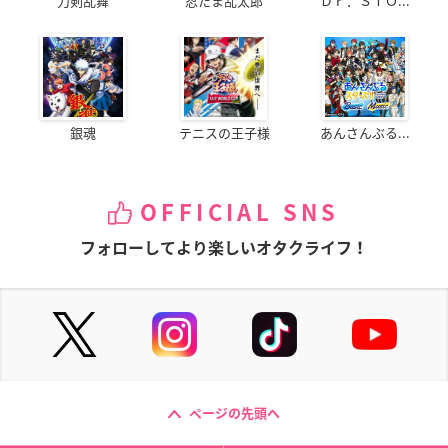
刀剣乱舞
忍たま乱太郎
Ｄｒ．ＳＴＯ...
銀魂
テニスの王子様
あんさんぶる...
OFFICIAL SNS
フォローしてより楽しいオタクライフ！
ページの先頭へ