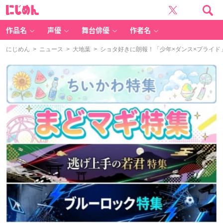
に
じ
め
ん
作品名
声優
舞台俳優
作者名
にじめん
>
ニュース
>
大地葉
> ショタ好きに朗報！「少年×ダンス×プライ