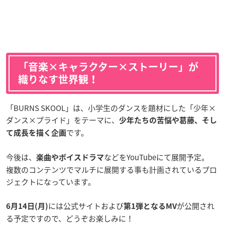
「音楽×キャラクター×ストーリー」が
織りなす世界観！
「BURNS SKOOL」は、小学生のダンスを題材にした「少年×
ダンス×プライド」をテーマに、
少年たちの苦悩や葛藤、そし
です。
て成長を描く企画
今後は、
などをYouTubeにて展開予定。
楽曲やボイスドラマ
複数のコンテンツでマルチに展開する事も計画されているプロ
ジェクトになっています。
には公式サイトおよび
が公開され
6月14日(月)
第1弾となるMV
る予定ですので、どうぞお楽しみに！