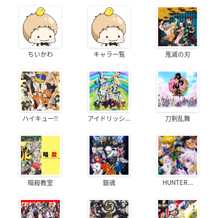
ちいかわ
キャラ一覧
鬼滅の刃
ハイキュー!!
アイドリッシ...
刀剣乱舞
暗殺教室
銀魂
HUNTER...