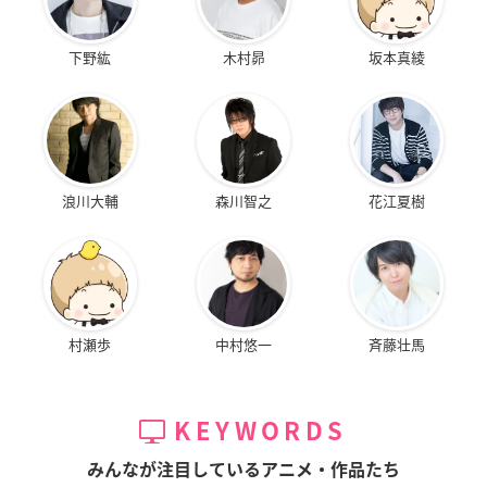
下野紘
木村昴
坂本真綾
ケンガンアシュラ
ブレードランナー ブ
ラックアウト2022
呉ホリス
イギー
浪川大輔
森川智之
花江夏樹
村瀬歩
中村悠一
斉藤壮馬
KEYWORDS
みんなが注目しているアニメ・作品たち