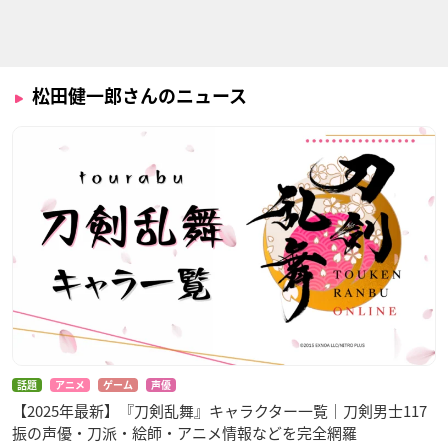
音楽少女
キノの旅-the Beauti
ブラッククローバー
ful World- the Anim
山田木たか
ゴードン・アグリッ
ated Series
パ
陸
松田健一郎さんのニュース
マーベル フューチ
クロックワーク・プ
侍霊演武 SOUL BU
ャー・アベンジャー
ラネット
STER
ズ
ヴァイネイ・ハルタ
魏延
ハルク
ー
話題
アニメ
ゲーム
声優
【2025年最新】『刀剣乱舞』キャラクター一覧｜刀剣男士117
振の声優・刀派・絵師・アニメ情報などを完全網羅