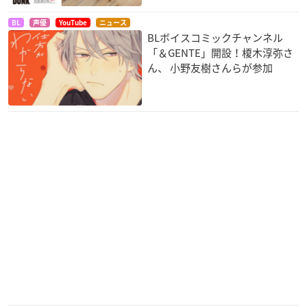
BL
声優
YouTube
ニュース
バトルスピリッツ 覇
真マジンガー 衝撃!Z
エグザムライ戦国
BLボイスコミックチャンネル
王（ヒーローズ）
編 on television
AKIRA
「＆GENTE」開設！榎木淳弥さ
仁霧コブシ
ボス
ん、 小野友樹さんらが参加
HUMAN LOST 人間
機動戦士ガンダム T
Midnight Crazy Trai
失格
HE ORIGIN 誕生 赤
l
い彗星
澁田
クランチ
オルテガ