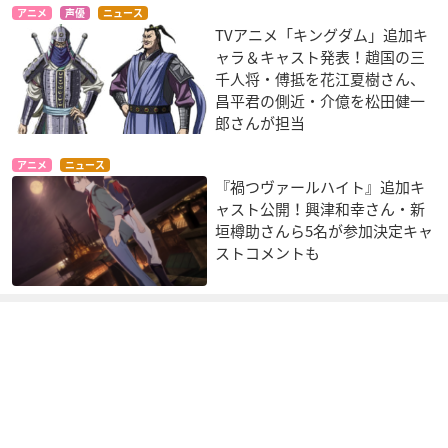
アニメ
声優
ニュース
TVアニメ「キングダム」追加キ
機動戦士ガンダム T
機動戦士ガンダム T
ねむれ思い子 空のし
ャラ＆キャスト発表！趙国の三
HE ORIGIN 激突 ル
HE ORIGIN Ⅳ 運命
とねに
千人将・傅抵を花江夏樹さん、
ウム会戦
の前夜
入之波保典
オルテガ
オルテガ
昌平君の側近・介億を松田健一
郎さんが担当
アニメ
ニュース
『禍つヴァールハイト』追加キ
ャスト公開！興津和幸さん・新
垣樽助さんら5名が参加決定キャ
ストコメントも
機動戦士ガンダム T
攻殻機動隊ARISE PY
攻殻機動隊 新劇場版
HE ORIGIN II 哀しみ
ROPHORIC CULT
バトー
のアルテイシア
バトー
オルテガ