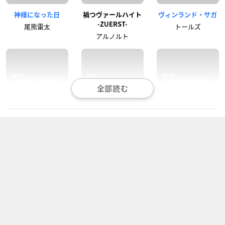
神様になった日
禍つヴァールハイト
ヴィンランド・サガ
-ZUERST-
尾熊雷太
トールズ
アルノルト
CONCEPTION
RErideD－刻越えの
マーベル フューチャ
デリダ－
ー・アベンジャーズ
シャングリラ
シーズン2
ジャキス・イヴェン
ハルク