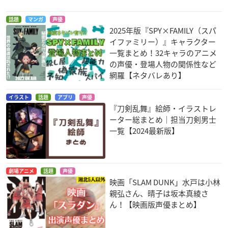
話題
マンガ
声優
霊剣山 星屑たちの宴
学戦都市アスタリス
攻殻機動隊ARISE AL
2025年版『SPY×FAMILY（スパ
ク
TERNATIVE ARCHIT
家元
イファミリー）』キャラクター
ECTURE
ゲルト・シーレ
一覧まとめ！32キャラのアニメ
バトー
の声優・登場人物の関係性など
網羅【ネタバレあり】
イラスト
話題
アプリ
声優
『刀剣乱舞』絵師・イラストレ
ーター総まとめ｜担当刀剣男士
一覧【2024最新版】
DRAMAtical Murder
ディスク・ウォー
新テニスの王子様
ズ：アベンジャーズ
ミンク
拓植竜二
ハルク
劇場アニメ
話題
声優
映画「SLAM DUNK」水戸は小林
親弘さん、晴子は坂本真綾さ
ん！【映画版声優まとめ】