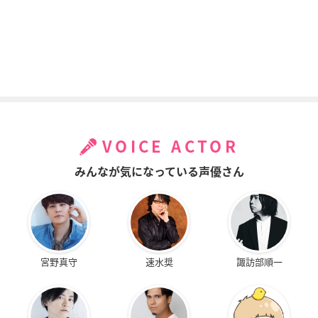
機動戦士ガンダム T
攻殻機動隊ARISE -G
攻殻機動隊ARISE -G
HE ORIGIN I 青い瞳
HOST IN THE SHEL
HOST IN THE SHEL
のキャスバル
L- 「border：4 Gho
L- 「border：3 Gho
st Stands Alone」
st Tears」
オルテガ
バトー
バトー
VOICE ACTOR
みんなが気になっている声優さん
攻殻機動隊ARISE -G
攻殻機動隊ARISE -G
AURA～魔竜院光牙
HOST IN THE SHEL
HOST IN THE SHEL
最後の闘い～
L- 「border：2 Gho
L- 「border：1 Gho
安藤
st Whispers」
st Pain」
宮野真守
速水奨
諏訪部順一
バトー
バトー