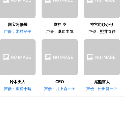
国宝阿修羅
成神 空
神宮司ひかり
声優：木村良平
声優：桑原由気
声優：照井春佳
鈴木央人
CEO
尾熊雷太
声優：重松千晴
声優：井上喜久子
声優：松田健一郎