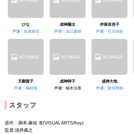
ひな
成神陽太
伊座並杏子
声優：佐倉綾音
声優：花江夏樹
声優：石川由依
天願賀子
成神時子
成神大地
声優：嶋村侑
声優：柚木涼香
声優：新垣樽助
スタッフ
原作・脚本:麻枝 准(VISUAL ARTS/Key)
監督:浅井義之