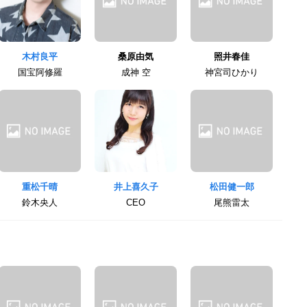
木村良平
桑原由気
照井春佳
国宝阿修羅
成神 空
神宮司ひかり
重松千晴
井上喜久子
松田健一郎
鈴木央人
CEO
尾熊雷太