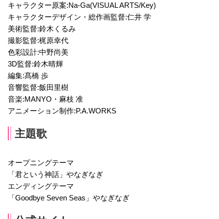
キャラクター原案:Na-Ga(VISUAL ARTS/Key)
キャラクターデザイン・総作画監督:仁井 学
美術監督:鈴木くるみ
撮影監督:梶原幸代
色彩設計:中野尚美
3D監督:鈴木晴輝
編集:髙橋 歩
音響監督:飯田里樹
音楽:MANYO・麻枝 准
アニメーション制作:P.A.WORKS
主題歌
オープニングテーマ
「君という神話」やなぎなぎ
エンディングテーマ
「Goodbye Seven Seas」やなぎなぎ