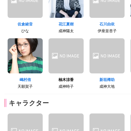
佐倉綾音
花江夏樹
石川由依
ひな
成神陽太
伊座並杏子
嶋村侑
柚木涼香
新垣樽助
天願賀子
成神時子
成神大地
キャラクター