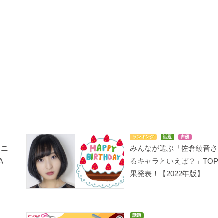
ランキング
話題
声優
アニ
みんなが選ぶ「佐倉綾音さ
A
るキャラといえば？」TOP
果発表！【2022年版】
話題