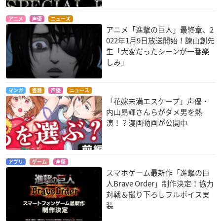
アニメ
声優
ニュース
アニメ「進撃の巨人」最終章、2
022年1月9日放送開始！諫山創先
生「大変だったシーンが一番楽
しみ」
マンガ
書籍
声優
ニュース
「花嫁未満エスケープ」声優・
内山昂輝さんらがダメ男を熱
演！？漫画動画が公開中
アプリ
ゲーム
声優
スマホゲーム最新作「進撃の巨
人Brave Order」制作決定！協力
対戦＆撮り下ろしフルボイス実
装