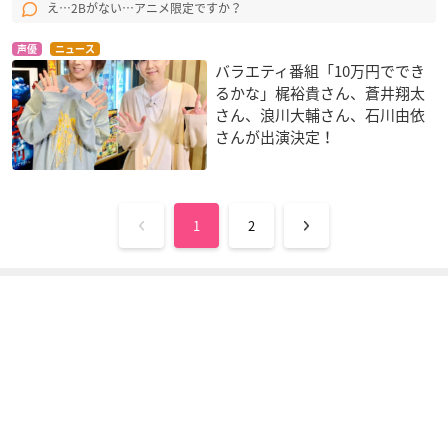
え…2Bがない…アニメ限定ですか？
声優
ニュース
バラエティ番組「10万円ででき
るかな」梶裕貴さん、蒼井翔太
さん、浪川大輔さん、石川由依
さんが出演決定！
1
2