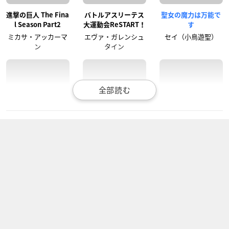
進撃の巨人 The Fina
バトルアスリーテス
聖女の魔力は万能で
l Season Part2
大運動会ReSTART！
す
ミカサ・アッカーマ
エヴァ・ガレンシュ
セイ（小鳥遊聖）
ン
タイン
トロピカル～ジュ！
進撃の巨人 The Fina
神様になった日
プリキュア
l Season
伊座並杏子
キュアパパイア
ミカサ・アッカーマ
ン