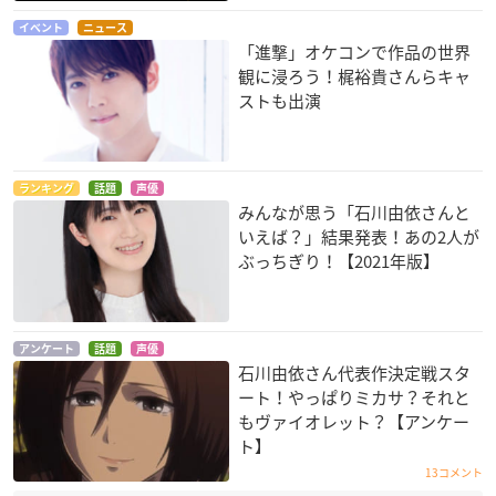
イベント
ニュース
「進撃」オケコンで作品の世界
観に浸ろう！梶裕貴さんらキャ
ストも出演
ランキング
話題
声優
みんなが思う「石川由依さんと
いえば？」結果発表！あの2人が
ぶっちぎり！【2021年版】
アンケート
話題
声優
石川由依さん代表作決定戦スタ
ート！やっぱりミカサ？それと
もヴァイオレット？【アンケー
ト】
13コメント