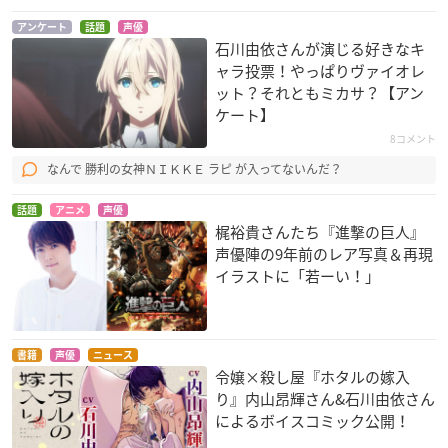
アンケート
話題
声優
石川由依さんが演じる好きなキ
ガンダムビルドファ
ポケットモンスター
進撃の巨人
ャラ投票！やっぱりヴァイオレ
イターズ
THE ORIGIN
ミカサ・アッカーマ
ット？それともミカサ？【アン
コウサカ・チナ
レイナ
ン
ケート】
8コメント
なんで 勝利の女神ＮＩＫＫＥ ラピ が入ってないんだ？
話題
アニメ
声優
梶裕貴さんたち『進撃の巨人』
声優陣の9年前のレア写真＆再現
アイカツ！
ヒロイック・エイジ
進撃！巨人中学校
イラストに「若ーい！」
新条ひなき
ディアネイラ
ミカサ・アッカーマ
ン
書籍
声優
ニュース
令嬢×殺し屋『ホタルの嫁入
り』内山昂輝さん&石川由依さん
によるボイスコミック公開！