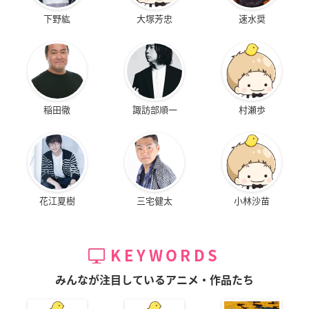
下野紘
大塚芳忠
速水奨
稲田徹
諏訪部順一
村瀬歩
花江夏樹
三宅健太
小林沙苗
KEYWORDS
みんなが注目しているアニメ・作品たち