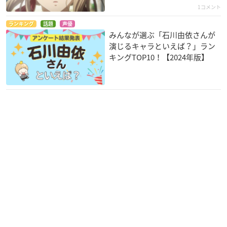
1コメント
ランキング
話題
声優
ガーリッシュナンバ
クオリディア・コー
蒼穹のファフナー EX
みんなが選ぶ「石川由依さんが
ー
ド
ODUS（第2期）
演じるキャラといえば？」ラン
片倉京
宇多良カナリア
水鏡美三香
キングTOP10！【2024年版】
終わりのセラフ
蒼穹のファフナー EX
ルパン三世 princess
ODUS
of the breeze ～隠
雪見時雨
された空中都市～
水鏡美三香
ユティカ