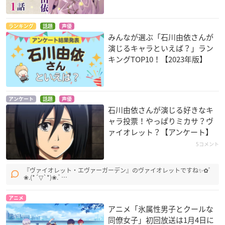
蒼穹のファフナー T
機動戦士ガンダム 閃
蒼穹のファフナー T
HE BEYOND（第十
光のハサウェイ
HE BEYOND（第七
ランキング
話題
声優
みんなが選ぶ「石川由依さんが
話・第十一話・第十
話・第八話・第九
エメラルダ・ズービ
二話）
話）
ン
演じるキャラといえば？」ラン
水鏡美三香
水鏡美三香
キングTOP10！【2023年版】
アンケート
話題
声優
石川由依さんが演じる好きなキ
ャラ投票！やっぱりミカサ？ヴ
ァイオレット？【アンケート】
劇場版 ヴァイオレッ
進撃の巨人〜クロニ
蒼穹のファフナー T
5コメント
ト・エヴァーガーデ
クル〜
HE BEYOND（第四
ン
話・第五話・第六
ミカサ・アッカーマ
『ヴァイオレット・エヴァーガーデン』のヴァイオレットですね✨✿ﾟ
話）
ヴァイオレット・エ
ン（ナレーション）
❀.(*´▽`*)❀.ﾟ…
ヴァーガーデン
水鏡美三香
アニメ
アニメ「氷属性男子とクールな
同僚女子」初回放送は1月4日に