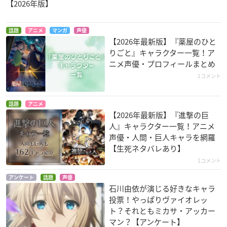
【2026年版】
けものフレンズ2
進撃の巨人 Season
デビルズライン
3
話題
アニメ
マンガ
声優
子供
平つかさ
【2026年最新版】『薬屋のひと
ミカサ・アッカーマ
りごと』キャラクター一覧！ア
ン
ニメ声優・プロフィールまとめ
1コメント
話題
アニメ
【2026年最新版】『進撃の巨
人』キャラクター一覧！アニメ
声優・人間・巨人キャラを網羅
ヴァイオレット・エ
進撃の巨人 Season
エロマンガ先生
【生死ネタバレあり】
ヴァーガーデン
2
高砂智恵
ヴァイオレット・エ
ミカサ・アッカーマ
1コメント
ヴァーガーデン
ン
アンケート
話題
声優
石川由依が演じる好きなキャラ
投票！やっぱりヴァイオレッ
ト？それともミカサ・アッカー
マン？【アンケート】