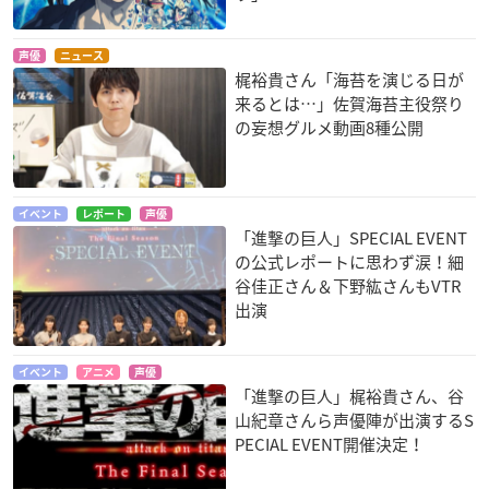
声優
ニュース
梶裕貴さん「海苔を演じる日が
来るとは…」佐賀海苔主役祭り
の妄想グルメ動画8種公開
イベント
レポート
声優
「進撃の巨人」SPECIAL EVENT
の公式レポートに思わず涙！細
谷佳正さん＆下野紘さんもVTR
出演
イベント
アニメ
声優
「進撃の巨人」梶裕貴さん、谷
山紀章さんら声優陣が出演するS
PECIAL EVENT開催決定！