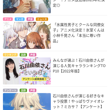
定◎
アニメ
マンガ
声優
ニュース
「氷属性男子とクールな同僚女
子」アニメ化決定！氷室くんは
小林千晃さん「本当に尊い作
劇場版「進撃の巨
ねらわれた学園
Bonjour♪恋味パテ
人」前編～紅蓮の弓
ィスリー
曽我はるか
品」
矢～
春野小百合
ミカサ・アッカーマ
ン
ランキング
話題
声優
みんなが選ぶ！石川由依さんが
演じる人気キャラランキングTO
P10【2022年版】
アンケート
話題
声優
石川由依さんが演じる好きなキ
ャラ投票！やっぱりヴァイオレ
ット？ミカサ？【アンケート】