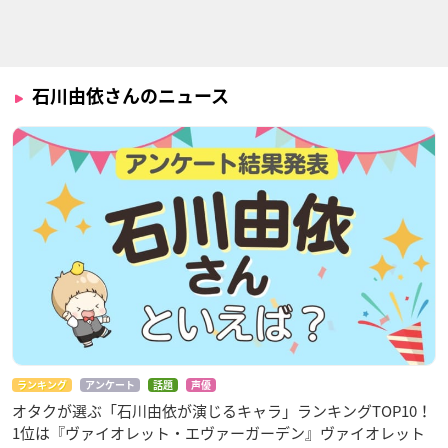
いわかける！ - Sport
アラド：逆転の輪
ランウェイで笑って
Climbing Girls -
アイリス
都村ほのか
上原隼
石川由依さんのニュース
アサシンズプライド
アズールレーン
進撃の巨人 Season3
Part.2
エリーゼ=アンジェル
エンタープライズ
ミカサ・アッカーマ
ン
ランキング
アンケート
話題
声優
オタクが選ぶ「石川由依が演じるキャラ」ランキングTOP10！
1位は『ヴァイオレット・エヴァーガーデン』ヴァイオレット