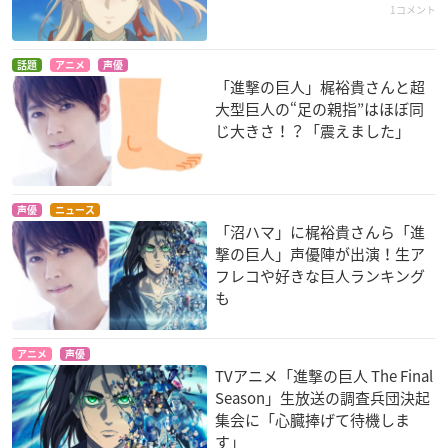
1コメント
話題
アニメ
声優
「進撃の巨人」梶裕貴さんと超
大型巨人の“足の親指”はほぼ同
じ大きさ！？「震えました」
声優
ニュース
「沼ハマ」に梶裕貴さんら「進
撃の巨人」声優陣が出演！生ア
フレコや好きな巨人ランキング
も
アニメ
声優
TVアニメ「進撃の巨人 The Final
Season」生放送の調査兵団決起
集会に「心臓捧げて待機しま
す」