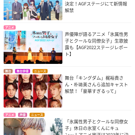
決定！AGFステージにて新情報
解禁
キミだけにモテたい
蒼穹のファフナー T
エロマンガ先生 OVA
アニメ
んだ。
HE BEYOND（第一
高砂智恵
声優陣が語るアニメ「氷属性男
話・第二話・第三
堀ノ宮早紀子
子とクールな同僚女子」生歌披
話）
露も【AGF2022ステージレポー
水鏡美三香
ト】
舞台
舞台俳優
ニュース
舞台「キングダム」梶裕貴さ
ん・朴璐美さんら追加キャスト
解禁！「豪華すぎるって」
劇場版「進撃の巨
聲の形
劇場版「進撃の巨
人」Season2～覚醒
人」後編～自由の翼
佐原みよこ
の咆哮～
～
アニメ
声優
ニュース
ミカサ・アッカーマ
ミカサ・アッカーマ
「氷属性男子とクールな同僚女
ン
ン
子」休日の氷室くんにキュ
ン…！アニメ放送は2023年に決