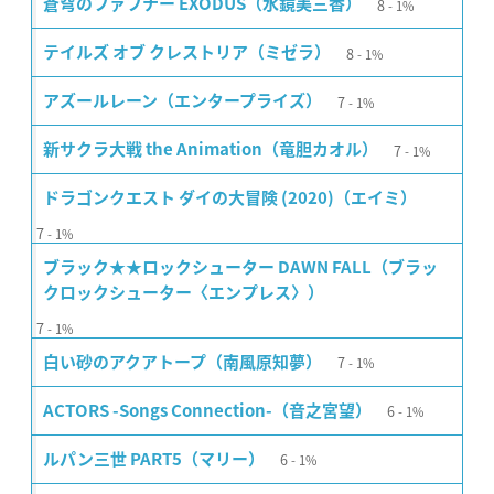
8
蒼穹のファフナー EXODUS（水鏡美三香）
1%
8
テイルズ オブ クレストリア（ミゼラ）
1%
7
アズールレーン（エンタープライズ）
1%
7
新サクラ大戦 the Animation（竜胆カオル）
1%
ドラゴンクエスト ダイの大冒険 (2020)（エイミ）
7
1%
ブラック★★ロックシューター DAWN FALL（ブラッ
クロックシューター〈エンプレス〉）
7
1%
7
白い砂のアクアトープ（南風原知夢）
1%
6
ACTORS -Songs Connection-（音之宮望）
1%
6
ルパン三世 PART5（マリー）
1%