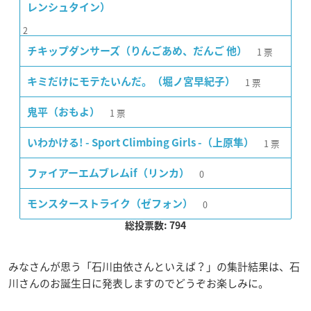
レンシュタイン）
2
1
票
チキップダンサーズ（りんごあめ、だんご 他）
1
票
キミだけにモテたいんだ。（堀ノ宮早紀子）
1
票
鬼平（おもよ）
1
票
いわかける! - Sport Climbing Girls -（上原隼）
0
ファイアーエムブレムif（リンカ）
0
モンスターストライク（ゼフォン）
総投票数: 794
みなさんが思う「石川由依さんといえば？」の集計結果は、石
川さんのお誕生日に発表しますのでどうぞお楽しみに。