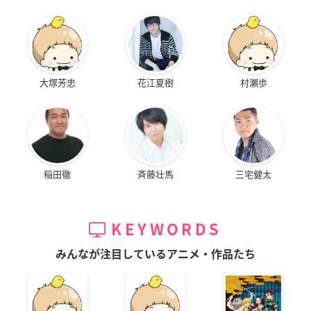
大塚芳忠
花江夏樹
村瀬歩
稲田徹
斉藤壮馬
三宅健太
KEYWORDS
みんなが注目しているアニメ・作品たち