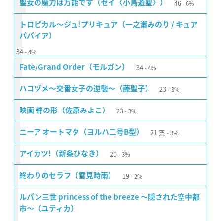
46
聖女の魔力は万能です（セイ〈小鳥遊聖〉）
6%
トロピカル〜ジュ!プリキュア（一之瀬みのり / キュア
パパイア）
34
4%
34
Fate/Grand Order（モルガン）
4%
23
ハコヅメ〜交番女子の逆襲〜（藤聖子）
3%
23
映画 聲の形（佐原みよこ）
3%
21
票
ニーア オートマタ（ヨルハ二号B型）
3%
20
アイカツ!（新条ひなき）
3%
19
終わりのセラフ（雪見時雨）
2%
ルパン三世 princess of the breeze 〜隠された空中都
市〜（ユティカ）