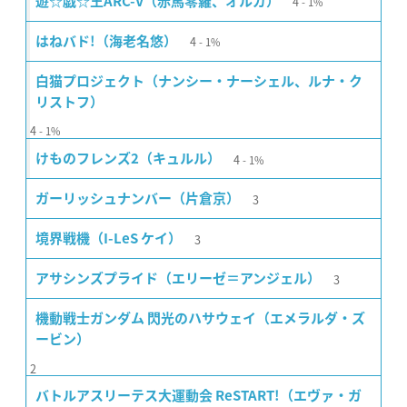
4
遊☆戯☆王ARC-V（赤馬零羅、オルガ）
1%
4
はねバド!（海老名悠）
1%
白猫プロジェクト（ナンシー・ナーシェル、ルナ・ク
リストフ）
4
1%
4
けものフレンズ2（キュルル）
1%
3
ガーリッシュナンバー（片倉京）
3
境界戦機（I-LeS ケイ）
3
アサシンズプライド（エリーゼ＝アンジェル）
機動戦士ガンダム 閃光のハサウェイ（エメラルダ・ズ
ービン）
2
バトルアスリーテス大運動会 ReSTART!（エヴァ・ガ