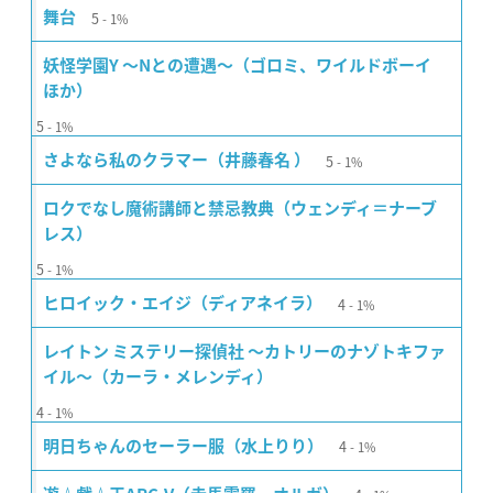
5
舞台
1%
妖怪学園Y 〜Nとの遭遇〜（ゴロミ、ワイルドボーイ
ほか）
5
1%
5
さよなら私のクラマー（井藤春名 ）
1%
ロクでなし魔術講師と禁忌教典（ウェンディ＝ナーブ
レス）
5
1%
4
ヒロイック・エイジ（ディアネイラ）
1%
レイトン ミステリー探偵社 〜カトリーのナゾトキファ
イル〜（カーラ・メレンディ）
4
1%
4
明日ちゃんのセーラー服（水上りり）
1%