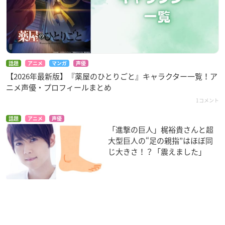
話題
アニメ
マンガ
声優
【2026年最新版】『薬屋のひとりごと』キャラクター一覧！ア
ニメ声優・プロフィールまとめ
1コメント
話題
アニメ
声優
「進撃の巨人」梶裕貴さんと超
大型巨人の“足の親指”はほぼ同
じ大きさ！？「震えました」