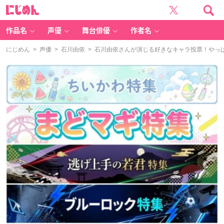
に
じ
め
ん
作品名
声優
舞台俳優
作者名
にじめん
>
声優
>
石川由依
> 石川由依さんが演じる好きなキャラ投票！やっ