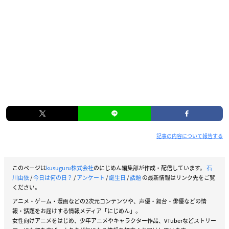
記事の内容について報告する
このページは
kusuguru株式会社
のにじめん編集部が作成・配信しています。
石
川由依
/
今日は何の日？
/
アンケート
/
誕生日
/
話題
の最新情報はリンク先をご覧
ください。
アニメ・ゲーム・漫画などの2次元コンテンツや、声優・舞台・俳優などの情
報・話題をお届けする情報メディア「にじめん」。
女性向けアニメをはじめ、少年アニメやキャラクター作品、VTuberなどストリー