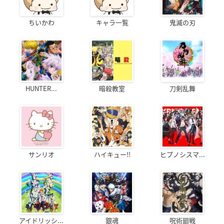
ちいかわ
キャラ一覧
鬼滅の刃
HUNTER...
暗殺教室
刀剣乱舞
サンリオ
ハイキュー!!
ヒプノシスマ...
アイドリッシ...
銀魂
呪術廻戦