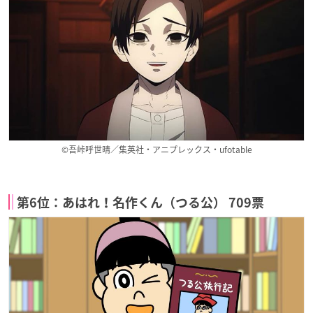
©吾峠呼世晴／集英社・アニプレックス・ufotable
第6位：あはれ！名作くん（つる公） 709票