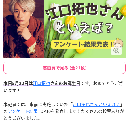
高画質で見る (全21枚)
です。おめでとうござ
本日5月22日は
江口拓也
さんのお誕生日
います！
本記事では、事前に実施していた「
江口拓也さんといえば？
」
の
アンケート結果
TOP10を発表します！たくさんの投票ありが
とうございました。