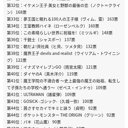
第32位：イケメン王子 美女と野獣の最後の恋（ノクト＝クライ
ン） 168票
第33位：夢王国と眠れる100人の王子様（ヴィム、雷） 163票
第34位：王室教師ハイネ（ローゼンベルク） 160票
第35位：この素晴らしい世界に祝福を!（ミツルギ） 148票
第36位：千銃士（シャスポー） 137票
第37位：朝だよ!貝社員（ヒ貝、ツメタ貝） 132票
第38位：魔界王子 devils and realist（ウイリアム・トワイニン
グ） 122票
第39位：イナズマイレブンGO（雨宮太陽） 121票
第40位：ダイヤのA（真木洋介） 119票
第41位：魔王学院の不適合者 〜史上最強の魔王の始祖、転生し
て子孫たちの学校へ通う〜（ゼペス・インドゥ） 109票
第41位：ULTRAMAN（諸星弾） 109票
第43位：GOSICK -ゴシック-（久城一弥） 100票
第44位：茜さすセカイでキミと詠う（貞明） 92票
第44位：ポケットモンスター THE ORIGIN（グリーン） 92票
第46位：バキ（花山薫） 90票