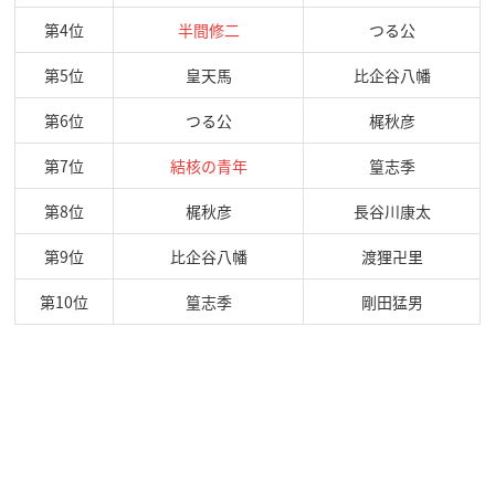
第4位
半間修二
つる公
第5位
皇天馬
比企谷八幡
第6位
つる公
梶秋彦
第7位
結核の青年
篁志季
第8位
梶秋彦
長谷川康太
第9位
比企谷八幡
渡狸卍里
第10位
篁志季
剛田猛男