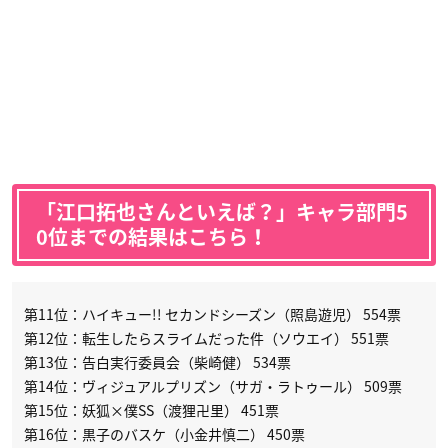
「江口拓也さんといえば？」キャラ部門5
0位までの結果はこちら！
第11位：ハイキュー!! セカンドシーズン（照島遊児） 554票
第12位：転生したらスライムだった件（ソウエイ） 551票
第13位：告白実行委員会（柴崎健） 534票
第14位：ヴィジュアルプリズン（サガ・ラトゥール） 509票
第15位：妖狐×僕SS（渡狸卍里） 451票
第16位：黒子のバスケ（小金井慎二） 450票