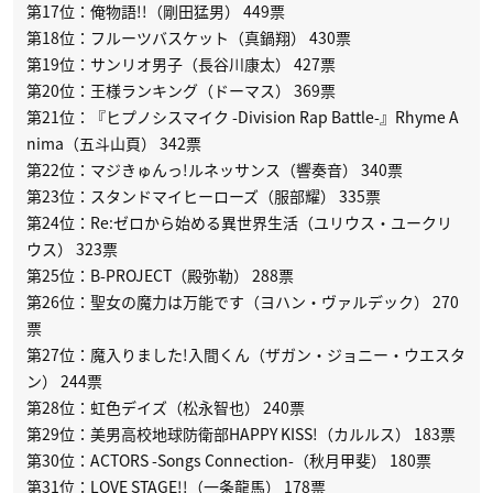
第17位：俺物語!!（剛田猛男） 449票
第18位：フルーツバスケット（真鍋翔） 430票
第19位：サンリオ男子（長谷川康太） 427票
第20位：王様ランキング（ドーマス） 369票
第21位：『ヒプノシスマイク -Division Rap Battle-』Rhyme A
nima（五斗山頁） 342票
第22位：マジきゅんっ!ルネッサンス（響奏音） 340票
第23位：スタンドマイヒーローズ（服部耀） 335票
第24位：Re:ゼロから始める異世界生活（ユリウス・ユークリ
ウス） 323票
第25位：B-PROJECT（殿弥勒） 288票
第26位：聖女の魔力は万能です（ヨハン・ヴァルデック） 270
票
第27位：魔入りました!入間くん（ザガン・ジョニー・ウエスタ
ン） 244票
第28位：虹色デイズ（松永智也） 240票
第29位：美男高校地球防衛部HAPPY KISS!（カルルス） 183票
第30位：ACTORS -Songs Connection-（秋月甲斐） 180票
第31位：LOVE STAGE!!（一条龍馬） 178票