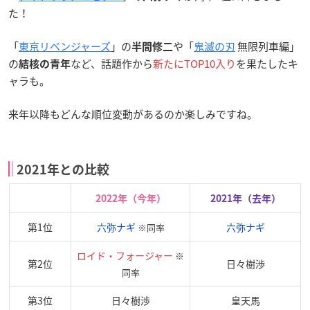
た！
「
東京リベンジャーズ
」の
や「
鬼滅の刃
無限列車編」
半間修二
の
など、話題作から
新たにTOP10入り
を果たしたキ
結核の青年
ャラも。
来年以降もどんな順位変動があるのか楽しみですね。
2021年との比較
2022年（今年）
2021年（去年）
第1位
六弥ナギ
六弥ナギ
※同率
ロイド・フォージャー
※
第2位
日々樹渉
同率
第3位
日々樹渉
皇天馬