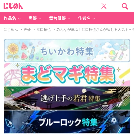
に
じ
め
ん
作品名
声優
舞台俳優
作者名
にじめん
>
声優
>
江口拓也
> みんなが選ぶ！江口拓也さんが演じる人気キャララ