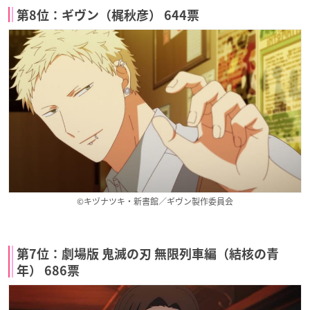
第8位：ギヴン（梶秋彦） 644票
©キヅナツキ・新書館／ギヴン製作委員会
第7位：劇場版 鬼滅の刃 無限列車編（結核の青
年） 686票