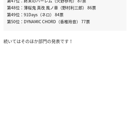
第47位：終末のハーレム（火野恭司） 87票
第48位：薄桜鬼 真改 風ノ章（野村利三郎） 86票
第49位：91Days（ネロ） 84票
第50位：DYNAMIC CHORD（香椎玲音） 77票
続いてはそのほか部門の発表です！