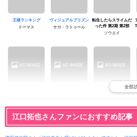
王様ランキング
ヴィジュアルプリズン
転生したらスライムだ
った件 第2期 第2部
ドーマス
サガ・ラトゥール
ソウエイ
聖女の魔力は万能です
2.43 清陰高校男子バレ
転生したらスライムだ
ー部
った件 第2期 第1部
ヨハン・ヴァルデック
神野龍大
ソウエイ
江口拓也さんファンにおすすめ記事