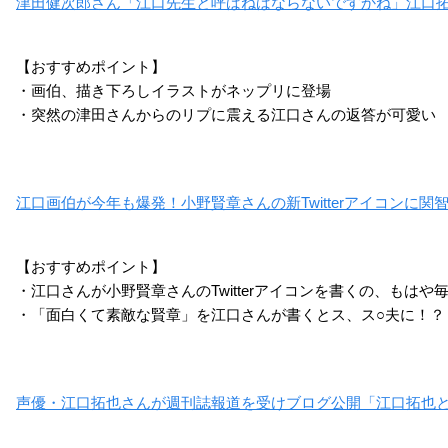
津田健次郎さん「江口先生と呼ばねばならないですかね」江口
A3! SEASON AUTUMN
やはり俺の青春ラブコ
神之塔 -Tower of God-
A
【おすすめポイント】
＆ WINTER
メはまちがっている。
シビス
・画伯、描き下ろしイラストがネップリに登場
完
皇天馬
・突然の津田さんからのリプに震える江口さんの返答が可愛い
比企谷八幡
江口画伯が今年も爆発！小野賢章さんの新Twitterアイコンに関
【おすすめポイント】
フルーツバスケット 2n
スタンドマイヒーロー
ACTORS –Songs Con
・江口さんが小野賢章さんのTwitterアイコンを書くの、もはや
d season
ズ PIECE OF TRUTH
nection-
・「面白くて素敵な賢章」を江口さんが書くとス、ス○夫に！？
真鍋翔
服部耀
秋月甲斐
声優・江口拓也さんが週刊誌報道を受けブログ公開「江口拓也