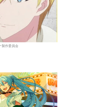
DYNAMIC CHORD
TSUKIPRO THE ANIM
十二大戦
ATION
香椎玲音
断罪兄弟・兄
篁志季
ナナ製作委員会
ガーリッシュナンバー
マジきゅんっ！ルネッ
ダンガンロンパ3 -The
サンス
End of 希望ヶ峰学園-
十和田AP
（未来編）
響奏音
十六夜惣之助