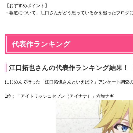
【おすすめポイント】
・報道について、江口さんがどう思っているかを綴ったブログ
この世の果てで恋を唄
B-PROJECT～絶頂＊エ
ドメスティックな彼女
う少女YU-NO
モーション～
栗本文哉
豊富秀夫
殿弥勒
代表作ランキング
江口拓也さんの代表作ランキング結果！【2
BAKUMATSU
宇宙戦艦ティラミスⅡ
中間管理録トネガワ
にじめんで行った「江口拓也さんといえば？」アンケート調査
桂小五郎
スバルB
堂下浩次
1位：「アイドリッシュセブン（アイナナ）」六弥ナギ