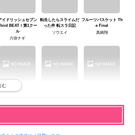
アイドリッシュセブン
転生したらスライムだ
フルーツバスケット Th
Third BEAT！第1クー
った件 転スラ日記
e Final
ル
ソウエイ
真鍋翔
六弥ナギ
オルタンシア・サーガ
MUTEKING THE DANC
アイドリッシュセブン
ING HERO
Second BEAT！
ロイ・バッシュロ
DJ
六弥ナギ