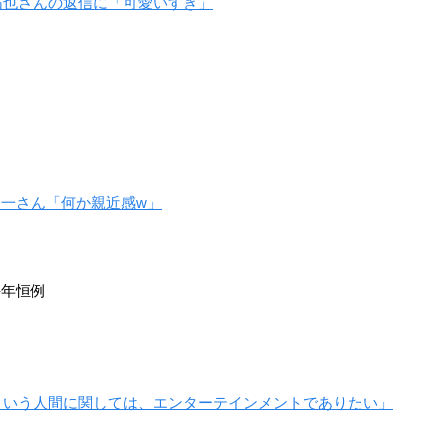
拓也さんの返信に「可愛いすぎ」
3! SEASON SPRING
ARP Backstage Pass
Re:ゼロから始める異世
＆ SUMMER
界生活 新編集版
秘書
皇天馬
ユリウス・ユークリウ
ス
智一さん「何か親近感w」
ギヴン
あんさんぶるスター
BAKUMATSUクライシ
毎年恒例
ズ！
ス
梶秋彦
日々樹渉
桂小五郎
という人間に関しては、エンターテインメントでありたい」