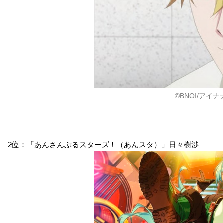
サンリオ男子
アイドリッシュセブン
転生したらスライムだ
った件
長谷川康太
六弥ナギ
ソウエイ
©BNOI/アイ
サクラダリセット
この素晴らしい世界に
超・少年探偵団 NEO
祝福を！2
中野智樹
7代目怪人二十面相
ミツルギ
2位：「あんさんぶるスターズ！（あんスタ）」日々樹渉