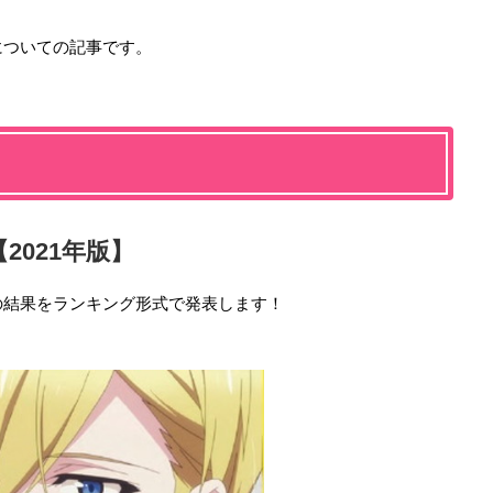
についての記事です。
グリムノーツ The Ani
超次元革命アニメ Dime
W’z
mation
nsionハイスクール
岸和田凱
タオ
スプーディオ22世
021年版】
バキ
あはれ！名作くん（第3
宇宙戦艦ティラミス
期）
の結果をランキング形式で発表します！
花山薫
スバルB
つる公