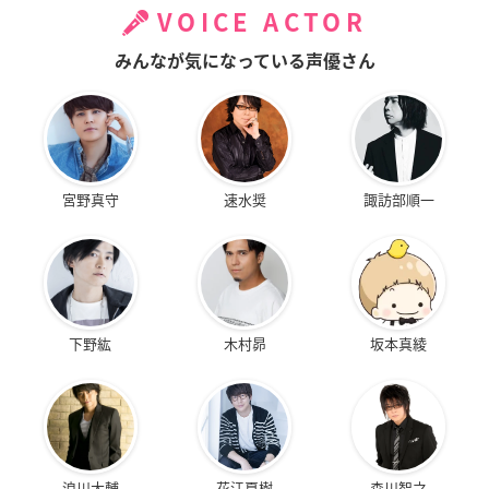
VOICE ACTOR
みんなが気になっている声優さん
宮野真守
速水奨
諏訪部順一
下野紘
木村昴
坂本真綾
浪川大輔
花江夏樹
森川智之