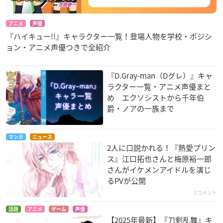
アニメ
声優
『ハイキュー!!』キャラクター一覧！登場人物を学校・ポジシ
ョン・アニメ声優つきで全紹介
『D.Gray-man（Dグレ）』キャ
ラクター一覧・アニメ声優まと
め エクソシストから千年伯
爵・ノアの一族まで
マンガ
ニュース
2人に口説かれる！『熱愛プリン
ス』江口拓也さんと梅原裕一郎
さんがイケメンアイドルを演じ
るPVが公開
2コメント
話題
アニメ
ゲーム
声優
【2025年最新】『刀剣乱舞』キ