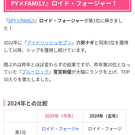
PY×FAMILY』ロイド・フォージャー！
『
SPY×FAMILY
』
が第1位に輝きまし
ロイド・フォージャー
た！
2022年に『
アイドリッシュセブン
』
と同率1位を獲得
六弥ナギ
して以降、トップを獲得し続けています。
顔ぶれは昨年とほぼ変わらずの結果ですが、昨年第20位となっ
ていた『
ブルーロック
』
が大幅にランクを上げ、TOP
雪宮剣優
10入りを果たしました。
2024年との比較
2025年（今年）
2024年（去年）
ロイド・フォージャ
ロイド・フォージ
第1位