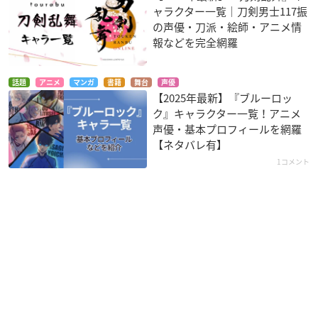
ャラクター一覧｜刀剣男士117振
の声優・刀派・絵師・アニメ情
報などを完全網羅
話題
アニメ
マンガ
書籍
舞台
声優
【2025年最新】『ブルーロッ
ク』キャラクター一覧！アニメ
声優・基本プロフィールを網羅
【ネタバレ有】
1コメント