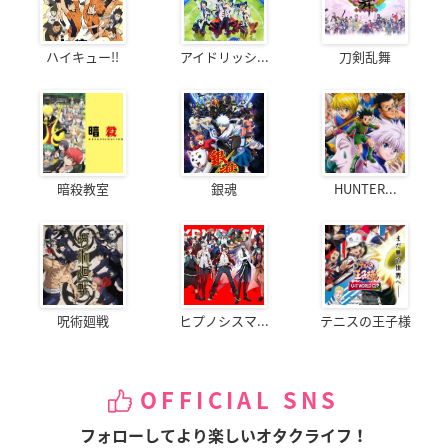
ハイキュー!!
アイドリッシ...
刀剣乱舞
暗殺教室
銀魂
HUNTER...
呪術廻戦
ヒプノシスマ...
テニスの王子様
OFFICIAL SNS
フォローしてより楽しいオタクライフ！