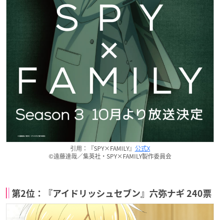
引用：『SPY×FAMILY』
公式X
©遠藤達哉／集英社・SPY×FAMILY製作委員会
第2位：『アイドリッシュセブン』六弥ナギ 240票