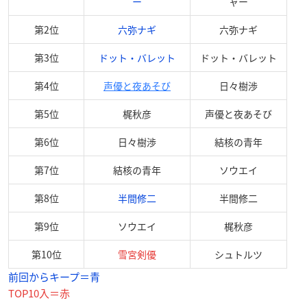
ー
ャー
第2位
六弥ナギ
六弥ナギ
第3位
ドット・バレット
ドット・バレット
第4位
声優と夜あそび
日々樹渉
第5位
梶秋彦
声優と夜あそび
第6位
日々樹渉
結核の青年
第7位
結核の青年
ソウエイ
第8位
半間修二
半間修二
第9位
ソウエイ
梶秋彦
第10位
雪宮剣優
シュトルツ
前回からキープ＝青
TOP10入＝赤