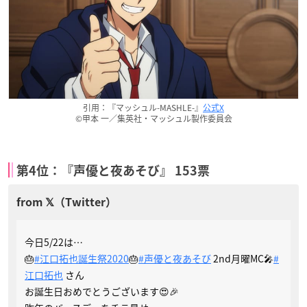
引用：『マッシュル-MASHLE-』
公式X
©甲本 一／集英社・マッシュル製作委員会
第4位：『声優と夜あそび』 153票
今日5/22は…
🎂
#江口拓也誕生祭2020
🎂
#声優と夜あそび
2nd月曜MC🎤
#
江口拓也
さん
お誕生日おめでとうございます😍🎉