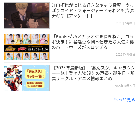
江口拓也が演じる好きなキャラ投票！やっ
ぱりロイド・フォージャー？それとも六弥
ナギ？【アンケート】
2025年5月08日
「KiraFes’25×カラオケまねきねこ」コラ
ボ決定！神谷浩史や岡本信彦たち人気声優
のハートポーズがメロすぎる
2025年4月08日
【2025年最新版】『あんスタ』キャラクタ
ー一覧｜登場人物59名の声優・誕生日・所
属サークル・アニメ情報まとめ
引用：81プロデュース
公式サイト
2025年10月27日
江口拓也
さんは茨城県出身で現在81プロデュースに所属してお
もっと見る
り、今年で38歳を迎えます。
2007年に開催された第1回81オーディションに合格し、2008年
に声優としてデビューしました。