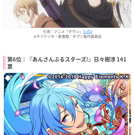
引用：アニメ『ギヴン』
公式X
©キヅナツキ・新書館／ギヴン製作委員会
第6位：『あんさんぶるスターズ!』日々樹渉 141
票