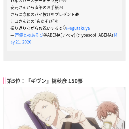
昨年のバースデーをチラ見せ👀
安元さんから直筆のお手紙💌
さらに念願のパイ投げをプレゼント🎁
江口さんとの"夜あそび"を
振り返りながらお祝いする☺️👇
@egutakuya
—
声優と夜あそび
＠ABEMA(アベマ) (@yoasobi_ABEMA)
M
ay 21, 2020
第5位：『ギヴン』梶秋彦 150票