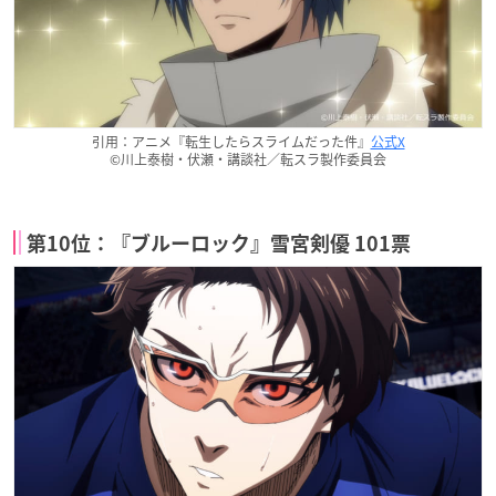
引用：アニメ『転生したらスライムだった件』
公式X
©川上泰樹・伏瀬・講談社／転スラ製作委員会
第10位：『ブルーロック』雪宮剣優 101票