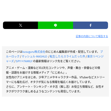
記事の内容について報告する
このページは
kusuguru株式会社
のにじめん編集部が作成・配信しています。
ブ
ルーロック
/
マッシュル-MASHLE-
/
転生したらスライムだった件
/
東京リベンジ
ャーズ
/
SPY×FAMILY
の最新情報はリンク先をご覧ください。
アニメ・ゲーム・漫画などの2次元コンテンツや、声優・舞台・俳優などの情
報・話題をお届けする情報メディア「にじめん」。
女性向けアニメをはじめ、少年アニメやキャラクター作品、VTuberなどストリー
マーにも幅を広げ、オタクが気になる情報を幅広くお届けしています。
さらに、アンケート・ランキング・オタ活（推し活）お役立ち情報など、女性オ
タクがワクワク楽しめるようなコンテンツも発信しています。