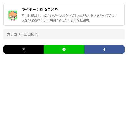
ライター：
松原ことり
四半世紀以上、幅広いジャンルを回遊しながらオタクをやってきた。
現在の栄養はたまの観劇と推しVたちの配信視聴。
カテゴリ :
江口拓也