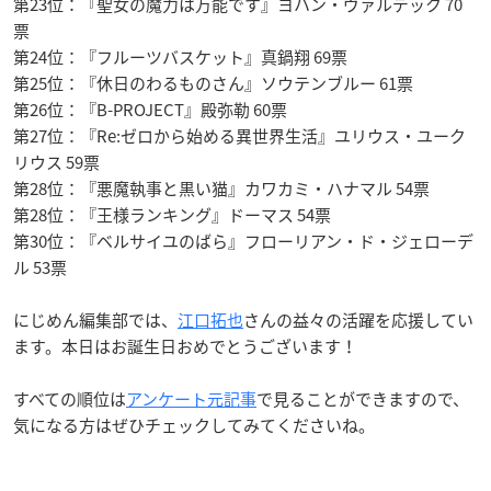
第23位：『聖女の魔力は万能です』ヨハン・ヴァルデック 70
票
第24位：『フルーツバスケット』真鍋翔 69票
第25位：『休日のわるものさん』ソウテンブルー 61票
第26位：『B-PROJECT』殿弥勒 60票
第27位：『Re:ゼロから始める異世界生活』ユリウス・ユーク
リウス 59票
第28位：『悪魔執事と黒い猫』カワカミ・ハナマル 54票
第28位：『王様ランキング』ドーマス 54票
第30位：『ベルサイユのばら』フローリアン・ド・ジェローデ
ル 53票
にじめん編集部では、
江口拓也
さんの益々の活躍を応援してい
ます。本日はお誕生日おめでとうございます！
すべての順位は
アンケート元記事
で見ることができますので、
気になる方はぜひチェックしてみてくださいね。