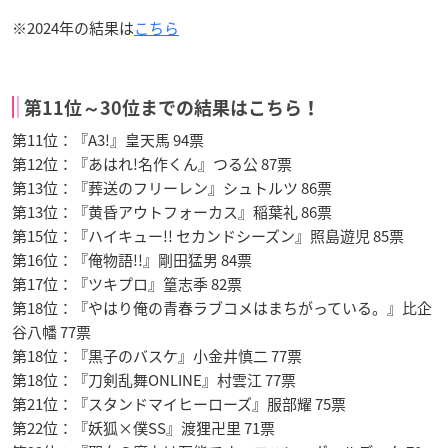
※2024年の結果は
こちら
第11位～30位までの結果はこちら！
第11位：『A3!』皇天馬 94票
第12位：『あはれ!名作くん』つる公 87票
第13位：『葬送のフリーレン』シュトルツ 86票
第13位：『黄昏アウトフォーカス』稲葉礼 86票
第15位：『ハイキュー!! セカンドシーズン』照島遊児 85票
第16位：『俺物語!!』剛田猛男 84票
第17位：『ツキプロ』篁志季 82票
第18位：『やはり俺の青春ラブコメはまちがっている。』比企
谷八幡 77票
第18位：『黒子のバスケ』小金井慎二 77票
第18位：『刀剣乱舞ONLINE』村雲江 77票
第21位：『スタンドマイヒーローズ』服部耀 75票
第22位：『妖狐×僕SS』渡狸卍里 71票