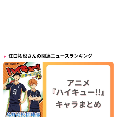
木村良平さん・代永翼さんの3人で結成した音楽ユニット“Trig
nal”として活動するほか、2021年4月にはソロアーティストと
してもデビュー！
独創的な絵を書いたり、アパレルブランドを立ち上げたり、多
彩な方面で活躍している大人気声優さんです。
調査概要
江口拓也さんの関連ニュースランキング
調査期間：2025年5月8日（木）～5月14日（水）
有効投票数：4382票