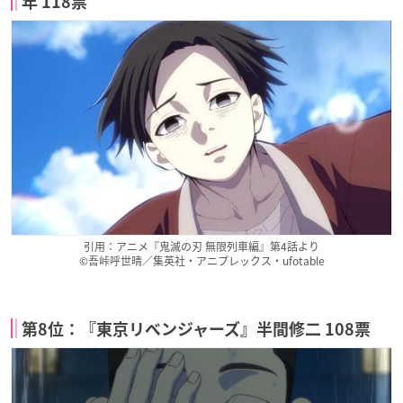
年 118票
引用：アニメ『鬼滅の刃 無限列車編』第4話より
©吾峠呼世晴／集英社・アニプレックス・ufotable
第8位：『東京リベンジャーズ』半間修二 108票