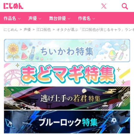
に
じ
め
ん
作品名
声優
舞台俳優
作者名
にじめん
>
声優
>
江口拓也
> オタクが選ぶ「江口拓也が演じるキャラ」ランキング