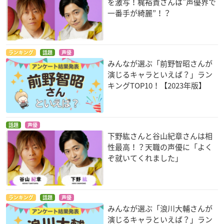
を激写！梶裕貴さんは“声優界で
一番手が綺麗”！？
ランキング
話題
声優
みんなが選ぶ「前野智昭さんが
演じるキャラといえば？」ラン
キングTOP10！【2023年版】
話題
声優
下野紘さんと谷山紀章さんは相
性最高！？天職の声優に「よく
ぞ就いてくれました」
ランキング
話題
声優
みんなが選ぶ「浪川大輔さんが
演じるキャラといえば？」ラン