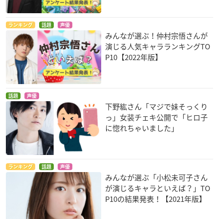
ランキング
話題
声優
みんなが選ぶ！仲村宗悟さんが
演じる人気キャラランキングTO
P10【2022年版】
話題
声優
下野紘さん「マジで妹そっくり
っ」女装チェキ公開で「ヒロ子
に惚れちゃいました」
ランキング
話題
声優
みんなが選ぶ「小松未可子さん
が演じるキャラといえば？」TO
P10の結果発表！【2021年版】