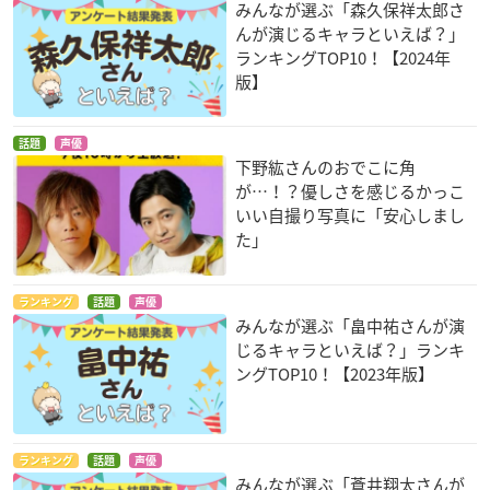
みんなが選ぶ「森久保祥太郎さ
んが演じるキャラといえば？」
ランキングTOP10！【2024年
版】
話題
声優
下野紘さんのおでこに角
が…！？優しさを感じるかっこ
いい自撮り写真に「安心しまし
た」
ランキング
話題
声優
みんなが選ぶ「畠中祐さんが演
じるキャラといえば？」ランキ
ングTOP10！【2023年版】
ランキング
話題
声優
みんなが選ぶ「蒼井翔太さんが