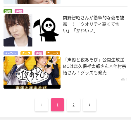
話題
声優
前野智昭さんが衝撃的な姿を披
露…！「クオリティ高くて怖
い」「かわいい」
イベント
グッズ
声優
ニュース
「声優と夜あそび」公開生放送
MCは森久保祥太郎さん×仲村宗
悟さん！グッズも発売
4
1
2