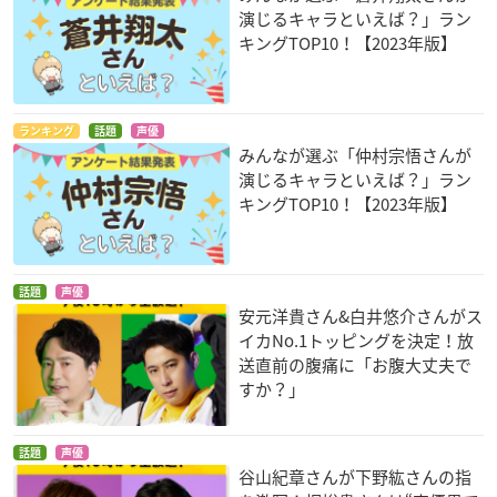
演じるキャラといえば？」ラン
キングTOP10！【2023年版】
ランキング
話題
声優
みんなが選ぶ「仲村宗悟さんが
演じるキャラといえば？」ラン
キングTOP10！【2023年版】
話題
声優
安元洋貴さん&白井悠介さんがス
イカNo.1トッピングを決定！放
送直前の腹痛に「お腹大丈夫で
すか？」
話題
声優
谷山紀章さんが下野紘さんの指