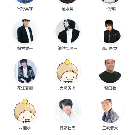
宮野真守
速水奨
下野紘
鈴村健一
諏訪部順一
森川智之
花江夏樹
大塚芳忠
稲田徹
村瀬歩
斉藤壮馬
三宅健太