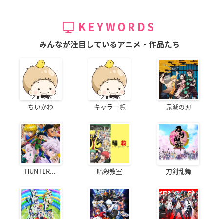
KEYWORDS
みんなが注目しているアニメ・作品たち
ちいかわ
キャラ一覧
鬼滅の刃
HUNTER...
暗殺教室
刀剣乱舞