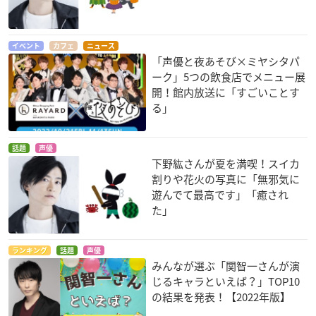
イベント
カフェ
ニュース
「声優と夜あそび×ミヤシタパ
ーク」5つの飲食店でメニュー展
開！館内放送に「すごいことす
る」
話題
声優
下野紘さんが夏を満喫！スイカ
割りや花火の写真に「無邪気に
遊んでて最高です」「癒され
た」
ランキング
話題
声優
みんなが選ぶ「関智一さんが演
じるキャラといえば？」TOP10
の結果を発表！【2022年版】