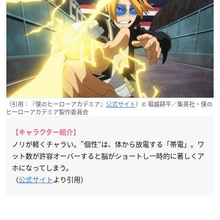
（引用：『僕のヒーローアカデミア』
公式サイト
）© 堀越耕平／集英社・僕の
ヒーローアカデミア製作委員会
【キャラクター紹介】
ノリが軽くチャラい。”個性”は、体から放電する「帯電」。ワ
ット数が許容オーバーすると脳がショートし一時的に著しくア
ホになってしまう。
（
公式サイト
より引用）