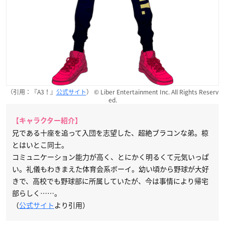
（引用：『A3！』
公式サイト
） © Liber Entertainment Inc. All Rights Reserv
ed.
【キャラクター紹介】
兄である十座を追って入団を志望した、超絶ブラコンな弟。椋
とはいとこ同士。
コミュニケーション能力が高く、とにかく明るくて元気いっぱ
い。礼儀もわきまえた体育会系ボーイ。幼い頃から野球が大好
きで、高校でも野球部に所属していたが、今は事情により帰宅
部らしく……。
（
公式サイト
より引用）