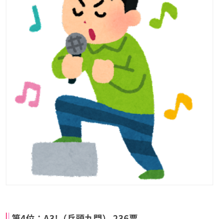
第4位：A3!（兵頭九門） 236票