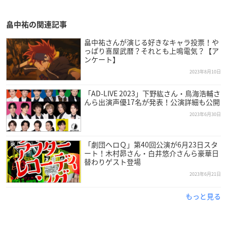
畠中祐の関連記事
畠中祐さんが演じる好きなキャラ投票！や
っぱり喜屋武暦？それとも上鳴電気？【ア
ンケート】
2023年8月10日
「AD-LIVE 2023」下野紘さん・鳥海浩輔さ
んら出演声優17名が発表！公演詳細も公開
2023年6月30日
「劇団ヘロＱ」第40回公演が6月23日スタ
ート！木村昴さん・白井悠介さんら豪華日
替わりゲスト登場
2023年6月21日
もっと見る