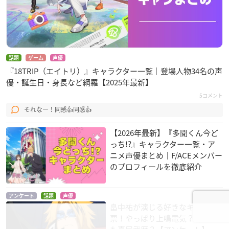
話題
ゲーム
声優
『18TRIP（エイトリ）』キャラクター一覧｜登場人物34名の声
優・誕生日・身長など網羅【2025年最新】
5コメント
それなー！同感👍同感👍
【2026年最新】『多聞くん今ど
っち!?』キャラクター一覧・ア
ニメ声優まとめ｜F/ACEメンバー
のプロフィールを徹底紹介
アンケート
話題
声優
畠中祐が演じる好きなキャラ投
票！やっぱり上鳴電気？それと