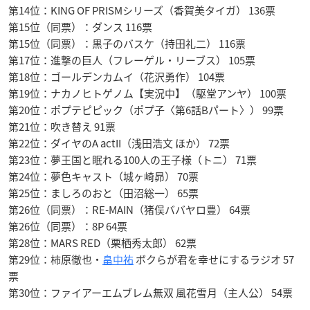
第14位：KING OF PRISMシリーズ（香賀美タイガ） 136票
第15位（同票）：ダンス 116票
第15位（同票）：黒子のバスケ（持田礼二） 116票
第17位：進撃の巨人（フレーゲル・リーブス） 105票
第18位：ゴールデンカムイ（花沢勇作） 104票
第19位：ナカノヒトゲノム【実況中】（駆堂アンヤ） 100票
第20位：ポプテピピック（ポプ子〈第6話Bパート〉） 99票
第21位：吹き替え 91票
第22位：ダイヤのA actII（浅田浩文 ほか） 72票
第23位：夢王国と眠れる100人の王子様（トニ） 71票
第24位：夢色キャスト（城ヶ崎昴） 70票
第25位：ましろのおと（田沼総一） 65票
第26位（同票）：RE-MAIN（猪俣ババヤロ豊） 64票
第26位（同票）：8P 64票
第28位：MARS RED（栗栖秀太郎） 62票
第29位：柿原徹也・
畠中祐
ボクらが君を幸せにするラジオ 57
票
第30位：ファイアーエムブレム無双 風花雪月（主人公） 54票