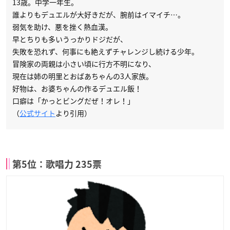
13歳。中学一年生。
誰よりもデュエルが大好きだが、腕前はイマイチ…。
弱気を助け、悪を挫く熱血漢。
早とちりも多いうっかりドジだが、
失敗を恐れず、何事にも絶えずチャレンジし続ける少年。
冒険家の両親は小さい頃に行方不明になり、
現在は姉の明里とおばあちゃんの3人家族。
好物は、お婆ちゃんの作るデュエル飯！
口癖は「かっとビングだぜ！オレ！」
（
公式サイト
より引用）
第5位：歌唱力 235票