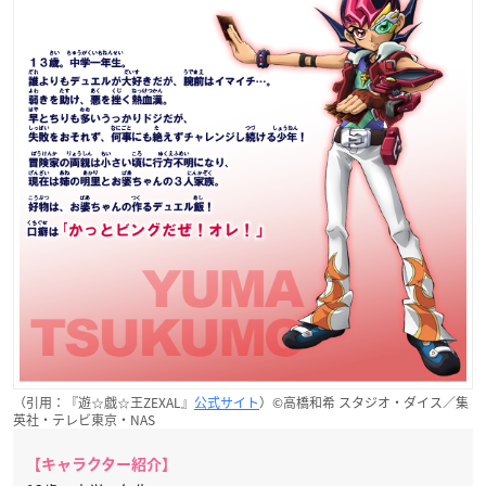
（引用：『遊☆戯☆王ZEXAL』
公式サイト
）©高橋和希 スタジオ・ダイス／集
英社・テレビ東京・NAS
【キャラクター紹介】