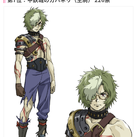
第7位：甲鉄城のカバネリ（生駒） 226票