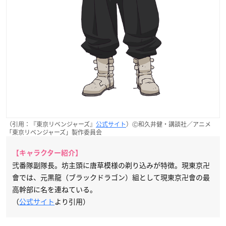
（引用：『東京リベンジャーズ』
公式サイト
）Ⓒ和久井健・講談社／アニメ
「東京リベンジャーズ」製作委員会
【キャラクター紹介】
弐番隊副隊長。坊主頭に唐草模様の剃り込みが特徴。現東京卍
會では、元黒龍（ブラックドラゴン）組として現東京卍會の最
高幹部に名を連ねている。
（
公式サイト
より引用）