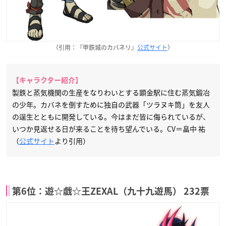
（引用：『甲鉄城のカバネリ』
公式サイト
）
【キャラクター紹介】
製鉄と蒸気機関の生産をなりわいとする顕金駅に住む蒸気鍛冶
の少年。カバネを倒すために独自の武器「ツラヌキ筒」を友人
の逞生とともに開発している。今はまだ皆に侮られているが、
いつか見返せる日が来ることを待ち望んでいる。CV＝畠中 祐
（
公式サイト
より引用）
第6位：遊☆戯☆王ZEXAL（九十九遊馬） 232票