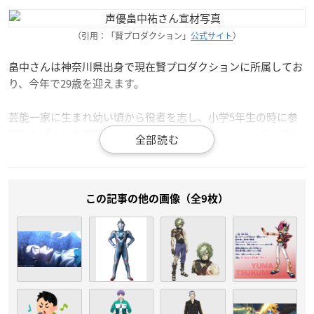
（引用：「賢プロダクション」
公式サイト
）
畠中さんは神奈川県出身で現在賢プロダクションに所属してお
り、今年で29歳を迎えます。
芸能一家に生まれ幼い頃から役者を志し、小学5年生の時に参
加した「ナルニア国物語」の一般公募オーディションで、主人
公のエドマンド・ペベンシー役に見事抜擢されました。
高い歌唱力を持ち、2017年にはソロアーティストデビュー。
「声優や俳優という枠にとらわれず、いろんな場面で活躍でき
この記事の他の画像（全9枚）
る役者になること」を夢に掲げる、今注目の若手声優さんで
す！