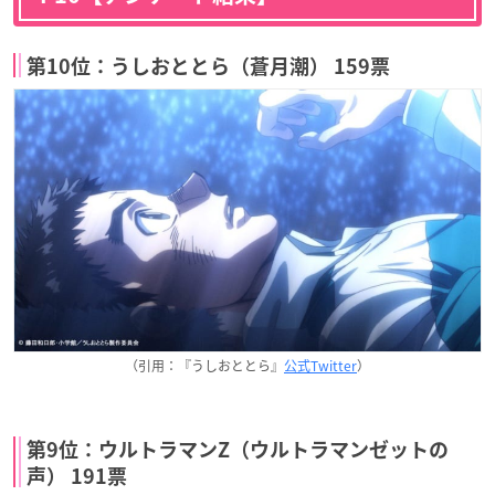
第10位：うしおととら（蒼月潮） 159票
（引用：『うしおととら』
公式Twitter
）
第9位：ウルトラマンZ（ウルトラマンゼットの
声） 191票