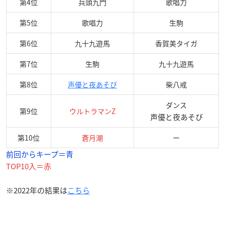
第4位
兵頭九門
歌唱力
第5位
歌唱力
生駒
第6位
九十九遊馬
香賀美タイガ
第7位
生駒
九十九遊馬
第8位
声優と夜あそび
柴八戒
ダンス
第9位
ウルトラマンZ
声優と夜あそび
第10位
蒼月潮
ー
前回からキープ＝青
TOP10入＝赤
※2022年の結果は
こちら