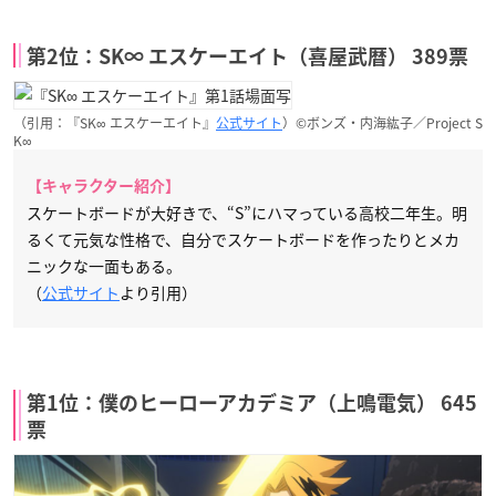
第2位：SK∞ エスケーエイト（喜屋武暦） 389票
（引用：『SK∞ エスケーエイト』
公式サイト
）©ボンズ・内海紘子／Project S
K∞
【キャラクター紹介】
スケートボードが大好きで、“S”にハマっている高校二年生。明
るくて元気な性格で、自分でスケートボードを作ったりとメカ
ニックな一面もある。
（
公式サイト
より引用）
第1位：僕のヒーローアカデミア（上鳴電気） 645
票