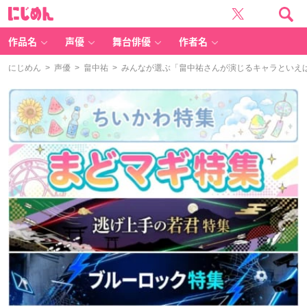
に
じ
め
ん
作品名
声優
舞台俳優
作者名
にじめん
>
声優
>
畠中祐
> みんなが選ぶ「畠中祐さんが演じるキャラといえば？