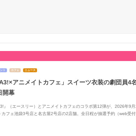
ント
カフェ
ニュース
A3!×アニメイトカフェ」スイーツ衣装の劇団員4
日開幕
A3!』（エースリー）とアニメイトカフェのコラボ第12弾が、2026年
トカフェ池袋3号店と名古屋2号店の2店舗。全日程が抽選予約（web受