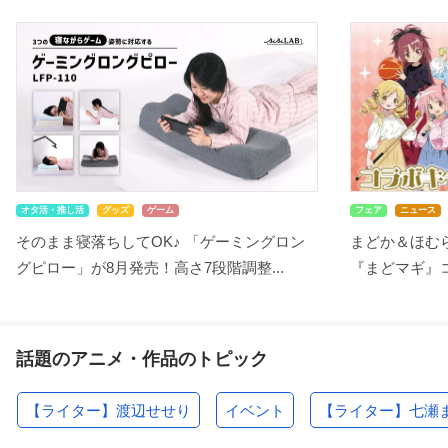
オタ活・推し活
グッズ
ゲーム
フェア
ニュース
そのまま寝落ちしてOK♪ 「ゲーミングロン
まどか＆ほむ
グピロー」が8月発売！高さ7段階調整...
『まどマギ』コ
話題のアニメ・作品のトピック
【ライター】渡辺せせり
イベント
【ライター】七瀬