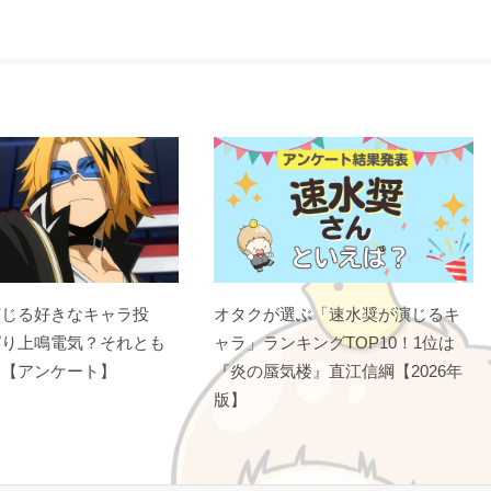
演じる好きなキャラ投
オタクが選ぶ「速水奨が演じるキ
ぱり上鳴電気？それとも
ャラ」ランキングTOP10！1位は
？【アンケート】
『炎の蜃気楼』直江信綱【2026年
版】