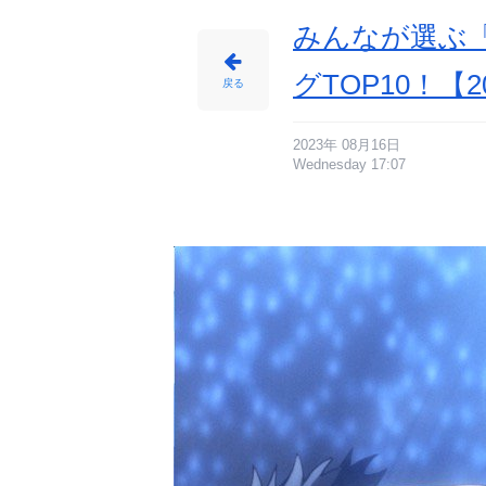
画
像
-
みんなが選ぶ
ア
ニ
メ
情
グTOP10！【2
報
戻る
サ
イ
ト
に
じ
め
2023年 08月16日
ん
Wednesday 17:07