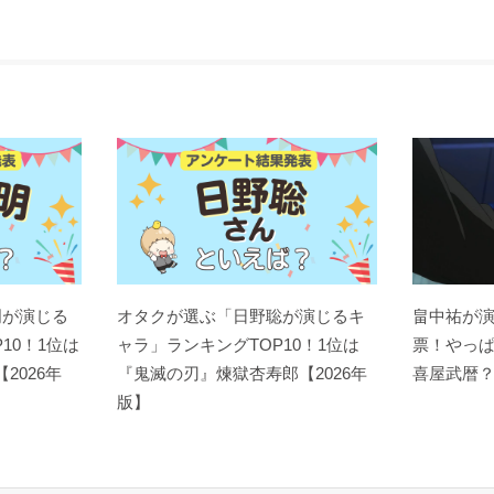
明が演じる
オタクが選ぶ「日野聡が演じるキ
畠中祐が
10！1位は
ャラ」ランキングTOP10！1位は
票！やっ
【2026年
『鬼滅の刃』煉󠄁獄杏寿郎【2026年
喜屋武暦
版】