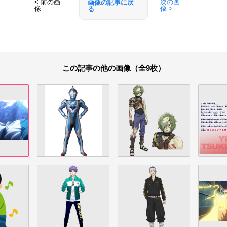
< 前の画
次の画
画像の記事に戻
像
像 >
る
この記事の他の画像（全9枚）