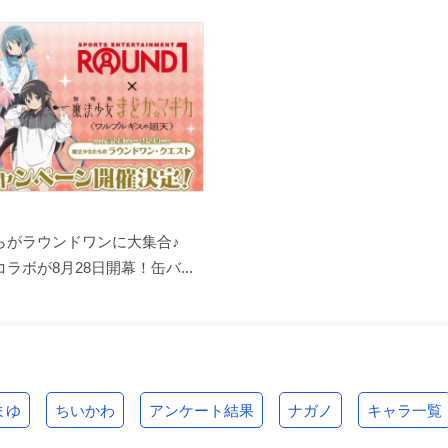
らがラウンドワンに大集合♪
ラボが8月28日開幕！缶バ...
まゆ
ちいかわ
アンケート結果
ナガノ
キャラ一覧