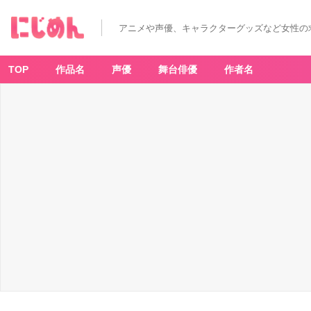
み
ん
な
アニメや声優、キャラクターグッズなど女性の
が
選
ぶ
「畠
中
TOP
作品名
声優
舞台俳優
作者名
祐
さ
ん
が
演
じ
る
キ
ャ
ラ
と
い
え
ば？」
ラ
ン
キ
ン
グ
T
O
P
1
0！
【2
0
2
3
年
版】
_
1
番
目
の