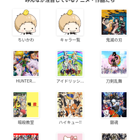
ちいかわ
キャラ一覧
鬼滅の刃
HUNTER...
アイドリッシ...
刀剣乱舞
暗殺教室
ハイキュー!!
銀魂