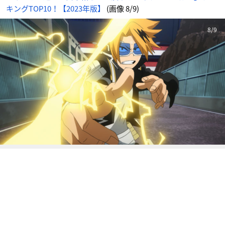
-
キングTOP10！【2023年版】
(画像 8/9)
ア
ニ
メ
情
報
8/9
サ
イ
ト
に
じ
め
ん