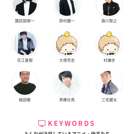
諏訪部順一
鈴村健一
森川智之
花江夏樹
大塚芳忠
村瀬歩
稲田徹
斉藤壮馬
三宅健太
KEYWORDS
みんなが注目しているアニメ・作品たち