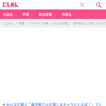
み
に
ん
じ
な
め
が
ん
選
ぶ
作品名
声優
舞台俳優
作者名
「畠
中
祐
さ
にじめん
>
声優
>
アンケート結果
>
みんなが選ぶ「畠中祐さんが演じるキャラと
ん
が
演
じ
る
キ
ャ
ラ
と
い
え
ば？」
ラ
ン
キ
ン
グ
T
O
P
1
0！
【2
0
2
3
年
版】
_
8
番
目
の
画
みんなが選ぶ「畠中祐さんが演じるキャラといえば？」ラン
<
像