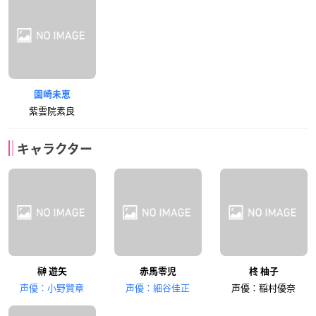
園崎未恵
紫雲院素良
キャラクター
榊 遊矢
赤馬零児
柊 柚子
声優：小野賢章
声優：細谷佳正
声優：稲村優奈