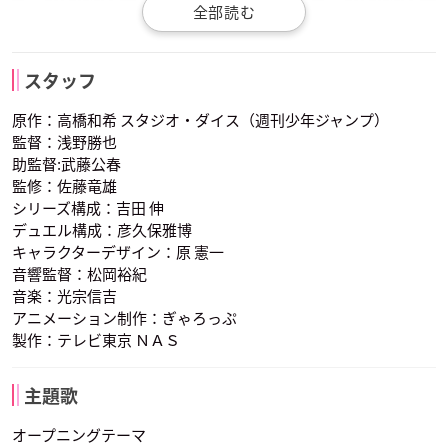
不霊夢
草薙翔一
ボーマン
スタッフ
山本匠馬
鎌倉有那
武内駿輔
声優：八代拓
声優：木村昴
声優：松田賢二
原作：高橋和希 スタジオ・ダイス（週刊少年ジャンプ）
財前晃
別所エマ
リボルバー
監督：浅野勝也
助監督:武藤公春
監修：佐藤竜雄
シリーズ構成：吉田 伸
デュエル構成：彦久保雅博
キャラクターデザイン：原 憲一
音響監督：松岡裕紀
ハル
鬼塚 豪／Go 鬼塚
財前 葵／ブルーエン
ジェル
音楽：光宗信吉
声優：白石涼子
声優：濱野大輝
声優：中島由貴
アニメーション制作：ぎゃろっぷ
製作：テレビ東京 ＮＡＳ
主題歌
オープニングテーマ