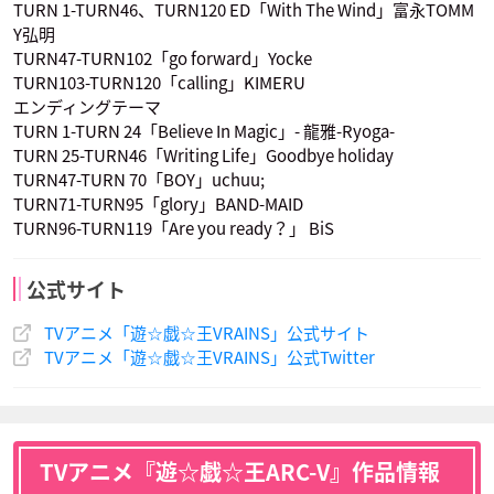
TURN 1-TURN46、TURN120 ED「With The Wind」富永TOMM
Y弘明
財前晃
別所エマ
リボルバー
TURN47-TURN102「go forward」Yocke
声優：山本匠馬
声優：鎌倉有那
声優：武内駿輔
TURN103-TURN120「calling」KIMERU
エンディングテーマ
TURN 1-TURN 24「Believe In Magic」- 龍雅-Ryoga-
TURN 25-TURN46「Writing Life」Goodbye holiday
TURN47-TURN 70「BOY」uchuu;
TURN71-TURN95「glory」BAND-MAID
TURN96-TURN119「Are you ready？」 BiS
公式サイト
TVアニメ「遊☆戯☆王VRAINS」公式サイト
TVアニメ「遊☆戯☆王VRAINS」公式Twitter
TVアニメ『遊☆戯☆王ARC-V』作品情報