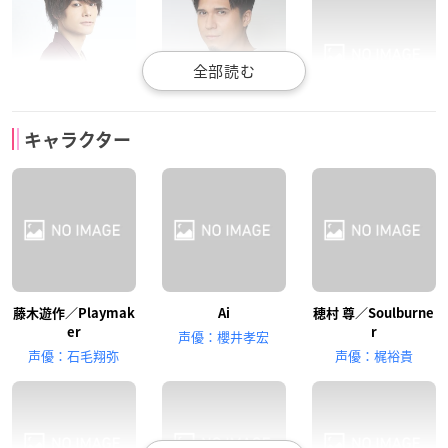
八代拓
木村昴
松田賢二
キャラクター
不霊夢
草薙翔一
ボーマン
藤木遊作／Playmak
Ai
穂村 尊／Soulburne
白石涼子
濱野大輝
中島由貴
er
r
声優：櫻井孝宏
ハル
鬼塚 豪／Go 鬼塚
財前 葵／ブルーエン
声優：石毛翔弥
声優：梶裕貴
ジェル