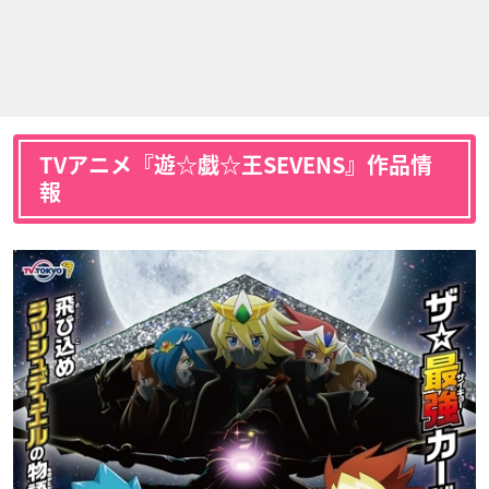
TVアニメ『遊☆戯☆王SEVENS』作品情
報