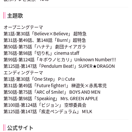
主題歌
オープニングテーマ
第1話-第30話「Believe×Believe」 超特急
第31話-第49話、第148話「Burn!」超特急
第50話-第75話「ハナテ」 劇団ナイアガラ
第76話-第98話「切り札」cinema staff
第99話-第124話「キボウノヒカリ」Unknown Number!!!
第125話-第147話「Pendulum Beat!」SUPER★DRAGON
エンディングテーマ
第1話-第30話「One Step」 P☆Cute
第31話-第49話「Future fighter!」 榊遊矢×赤馬零児
第50話-第75話「ARC of Smile!」 BOYS AND MEN
第76話-第98話「Speaking」 Mrs. GREEN APPLE
第100話-第124話「ビジョン」 空想委員会
第125話-第147話「疾走ペンデュラム」 M!LK
公式サイト