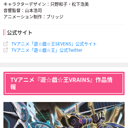
キャラクターデザイン：只野和子・松下浩美
音響監督：山本浩司
アニメーション制作：ブリッジ
唯野あかり
斉藤壮馬
山下大輝
オーティス
霧島ロア
西園寺ネイル
ユウカ
ユウラン
ユウオウ
声優：浪川大輔
声優：古田一紀
声優：松岡禎丞
公式サイト
TVアニメ「遊☆戯☆王SEVENS」公式サイト
TVアニメ「遊☆戯☆王」公式Twitter
伊瀬結陸
セバスチャン
ユウロ
ユウジーン
グルグル
声優：多田野曜平
声優：江口拓也
声優：矢野正明
TVアニメ『遊☆戯☆王VRAINS』作品情
報
ユウカ
ユウラン
ユウオウ