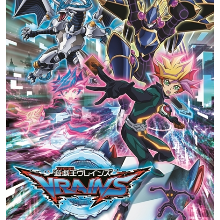
声優：唯野あかり
声優：斉藤壮馬
声優：山下大輝
グルグル
声優：伊瀬結陸