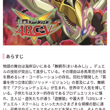
あらすじ
物語の舞台は海岸沿いにある「舞網市(まいあみし)」。デュエ
ルの技術が突出して進歩している。その理由は赤馬零児が社長
を務めるレオ・コーポレーションの存在。同社が開発した「質
量を持つ立体幻影(ソリッド・ビジョン)」の普及により、舞網
市で「アクションデュエル」が生まれ、世界中で人気を博して
いる。子供たちはスター的存在であるプロデュエリストに憧
れ、主人公・遊矢たちが通う「遊勝塾」や最大手「LDS(レオ・
デュエル・スクール)」といった大小さまざまな規模の塾に通
い、召喚法やデュエルスタイルなどを学んでいる。そんなある