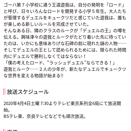
ゴーハ第７小学校に通う王道遊我は、自分の発明を「ロード」
と呼び、日々いろんなロードを開発する小学５年生。大人たち
が管理するデュエルをキュークツだと感じていた遊我は、誰も
が楽しめる新しいルールを完成させていた。
そんなある日、隣のクラスのルークが「デュエルの王」の噂を
伝える。興味津々の遊我とルークがたどり着いた先に待ってい
たのは、いかにも意味ありげな石碑の前に現れた謎の人物……
そしてデュエルの王として認められるためには、限られた時間
内にデュエルで勝利しなくてはならない！
「僕の考えたロード、“ラッシュデュエル”ならできる！」
遊我とルーク……２人の少年が、新たなデュエルでキュークツ
な世界を変える物語が始まる!!
放送スケジュール
2020年4月4日土曜 7:30よりテレビ東京系列全6局にて放送開
始。
BSテレ東、奈良テレビなどでも順次放送。