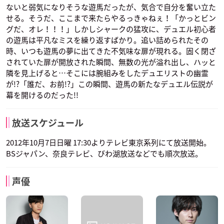
ないと弱気になりそうな遊馬だったが、気合で自分を奮い立た
せる。そうだ、ここまで来たらやるっきゃねぇ！「かっとビン
グだ、オレ！！！」しかしシャークの猛攻に、デュエル初心者
の遊馬は平凡なミスを繰り返すばかり。追い詰められたその
時、いつも遊馬の夢に出てきた不気味な扉が現れる。固く閉ざ
されていた扉が開放された瞬間、無数の光が溢れ出し、ハッと
隣を見上げると…そこには腕組みをしたデュエリストの幽霊
が!?「誰だ、お前!?」この瞬間、遊馬の新たなデュエル伝説が
幕を開けるのだった!!
放送スケジュール
2012年10月7日日曜 17:30よりテレビ東京系列にて放送開始。
BSジャパン、奈良テレビ、びわ湖放送などでも順次放送。
声優