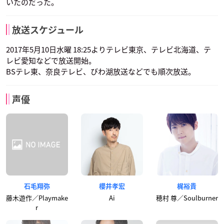
いたのだった。
放送スケジュール
2017年5月10日水曜 18:25よりテレビ東京、テレビ北海道、テ
レビ愛知などで放送開始。
BSテレ東、奈良テレビ、びわ湖放送などでも順次放送。
声優
石毛翔弥
櫻井孝宏
梶裕貴
藤木遊作／Playmake
Ai
穂村 尊／Soulburner
r