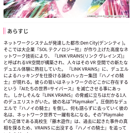
あらすじ
ネットワークシステムが発達した都市:Den City(デンシティ )。
そこでは大企業『SOL テクノロジー社』が作り上げた高度なネ
ットワーク技術により、『LINK VRAINS(リンク ヴレインズ)』
と呼ばれるVR空間が構築され、人々はその VR 空間での新たな
デュエル体験に熱狂していた。 『LINK VRAINS』に、デュエル
によるハッキングを仕掛ける謎のハッカー集団『ハノイの騎
士』が現れる。彼らの狙いはネットワークのどこかに存在する
という『AIたちの世界=サイバース』を滅亡させる事にあっ
た。 しかしそんな『LINK VRAINS』の脅威に立ちはだかる1人
のデュエリストがいた。彼の名は“Playmaker”。圧倒的なデュ
エルで『ハノイの騎士』を倒し、何も語らずに去っていく彼の
名は、ネットワーク世界で一躍有名になる。その“Playmake
r”の正体である高校生『藤木遊作』は、過去に起きた事件の真
相を探るため、VRAINS に出没する『ハノイの騎士』を追って