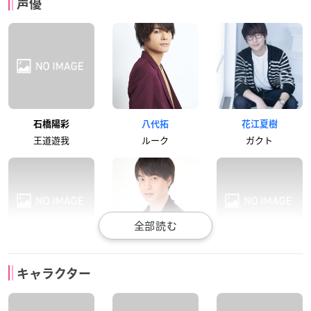
声優
石橋陽彩
八代拓
花江夏樹
王道遊我
ルーク
ガクト
楠木ともり
小林裕介
鈴木梨央
キャラクター
ロミン
カイゾー
安立ミミ