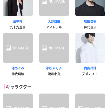
畠中祐
入野自由
増田俊樹
九十九遊馬
アストラル
神代凌牙
潘めぐみ
小松未可子
内山昂輝
神代璃緒
観月小鳥
天城カイト
キャラクター