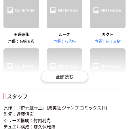
浪川大輔
古田一紀
松岡禎丞
王道遊我
ルーク
ガクト
オーティス
霧島ロア
西園寺ネイル
声優：石橋陽彩
声優：八代拓
声優：花江夏樹
多田野曜平
江口拓也
矢野正明
ロミン
カイゾー
安立ミミ
セバスチャン
ユウロ
ユウジーン
スタッフ
声優：楠木ともり
声優：小林裕介
声優：鈴木梨央
原作：『遊☆戯☆王』(集英社 ジャンプ コミックス刊)
監督：近藤信宏
シリーズ構成：竹内利光
デュエル構成：彦久保雅博