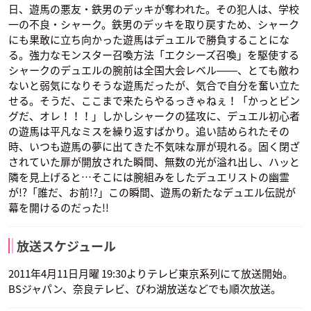
日、遊馬の悪友・鉄男のデッキが奪われた。その犯人は、学校
一の不良・シャーク。鉄男のデッキを取り戻すため、シャーク
にも果敢に立ち向かった遊馬はデュエルで勝負することにな
る。強力なモンスター召喚方法「エクシーズ召喚」を駆使する
シャークのデュエルの腕前は全国大会レベル――、とても敵わ
ないと弱気になりそうな遊馬だったが、気合で自分を奮い立た
せる。そうだ、ここまで来たらやるっきゃねぇ！「かっとビン
グだ、オレ！！！」しかしシャークの猛攻に、デュエル初心者
の遊馬は平凡なミスを繰り返すばかり。追い詰められたその
時、いつも遊馬の夢に出てきた不気味な扉が現れる。固く閉ざ
されていた扉が開放された瞬間、無数の光が溢れ出し、ハッと
隣を見上げると…そこには腕組みをしたデュエリストの幽霊
が!?「誰だ、お前!?」この瞬間、遊馬の新たなデュエル伝説が
幕を開けるのだった!!
放送スケジュール
2011年4月11日月曜 19:30よりテレビ東京系列にて放送開始。
BSジャパン、奈良テレビ、びわ湖放送などでも順次放送。