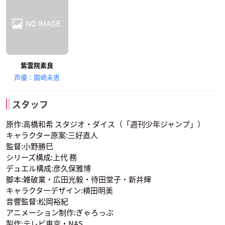
紫雲院素良
声優：園崎未恵
スタッフ
原作:高橋和希 スタジオ・ダイス（「週刊少年ジャンプ」）
キャラクター原案:三好直人
監督:小野勝巳
シリーズ構成:上代 務
デュエル構成:彦久保雅博
脚本:雑破業・広田光毅・待田堂子・新井輝
キャラクターデザイン:横田明美
音響監督:松岡裕紀
アニメーション制作:ぎゃろっぷ
製作:テレビ東京・NAS