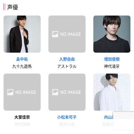
声優
畠中祐
入野自由
増田俊樹
九十九遊馬
アストラル
神代凌牙
大室佳奈
小松未可子
内山昂輝
神代璃緒
観月小鳥
天城カイト