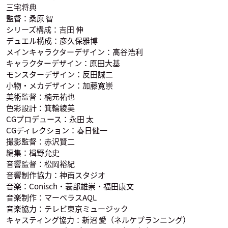
三宅将典
監督：桑原 智
シリーズ構成：吉田 伸
デュエル構成：彦久保雅博
メインキャラクターデザイン：高谷浩利
キャラクターデザイン：原田大基
モンスターデザイン：反田誠二
小物・メカデザイン：加藤寛崇
美術監督：楠元祐也
色彩設計：箕輪綾美
CGプロデュース：永田 太
CGディレクション：春日健一
撮影監督：赤沢賢二
編集：楫野允史
音響監督：松岡裕紀
音響制作協力：神南スタジオ
音楽：Conisch・蓑部雄崇・福田康文
音楽制作：マーベラスAQL
音楽協力：テレビ東京ミュージック
キャスティング協力：新沼 愛（ネルケプランニング）