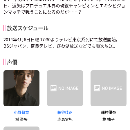
日、遊矢はプロデュエル界の現役チャンピオンとエキシビジョ
ンマッチで戦うことになるのだが……？
放送スケジュール
2014年4月6日日曜 17:30よりテレビ東京系列にて放送開始。
BSジャパン、奈良テレビ、びわ湖放送などでも順次放送。
声優
小野賢章
細谷佳正
稲村優奈
榊 遊矢
赤馬零児
柊 柚子