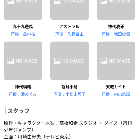
九十九遊馬
アストラル
神代凌牙
声優：畠中祐
声優：入野自由
声優：増田俊樹
神代璃緒
観月小鳥
天城カイト
声優：潘めぐみ
声優：小松未可子
声優：内山昂輝
スタッフ
原作・キャラクター原案：高橋和希 スタジオ ・ ダイス（週刊
少年ジャンプ）
企画：川崎由紀夫（テレビ東京）