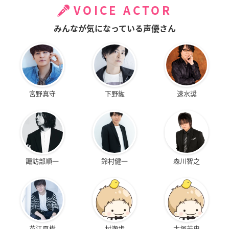
VOICE ACTOR
みんなが気になっている声優さん
宮野真守
下野紘
速水奨
諏訪部順一
鈴村健一
森川智之
花江夏樹
村瀬歩
大塚芳忠