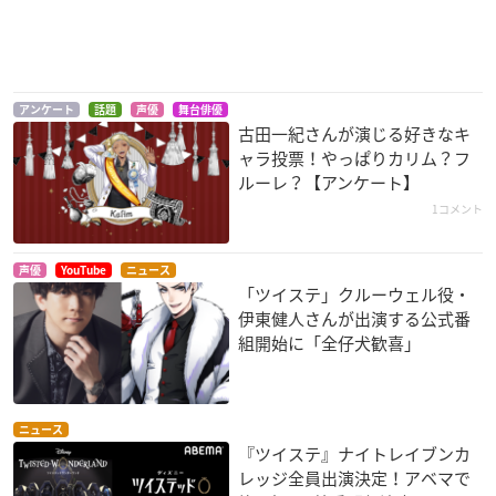
アンケート
話題
声優
舞台俳優
古田一紀さんが演じる好きなキ
ャラ投票！やっぱりカリム？フ
ルーレ？【アンケート】
1コメント
声優
YouTube
ニュース
「ツイステ」クルーウェル役・
伊東健人さんが出演する公式番
組開始に「全仔犬歓喜」
ニュース
『ツイステ』ナイトレイブンカ
レッジ全員出演決定！アベマで