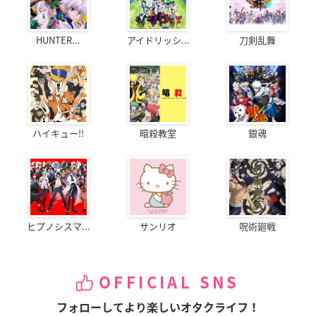
HUNTER...
アイドリッシ...
刀剣乱舞
ハイキュー!!
暗殺教室
銀魂
ヒプノシスマ...
サンリオ
呪術廻戦
OFFICIAL SNS
フォローしてより楽しいオタクライフ！