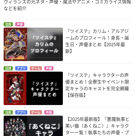
ヴィランズの元ネタ・声優・魔法やアニメ・コミカライズ情報
などを紹介
話題
声優
『ツイステ』カリム・アルアジ
ームのプロフィール！身長・誕
生日・声優まとめ【2025年最
新】
話題
アプリ
ゲーム
声優
『ツイステ』キャラクターの声
優まとめ！全寮生やイベント限
定キャラのキャストを完全網羅
【保存版】
話題
アプリ
ゲーム
声優
【2025年最新版】『悪魔執事と
黒い猫（あくねこ）』キャラク
ター一覧！執事たちの声優・プ