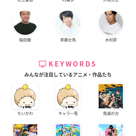
稲田徹
斉藤壮馬
木村昴
KEYWORDS
みんなが注目しているアニメ・作品たち
ちいかわ
キャラ一覧
鬼滅の刃