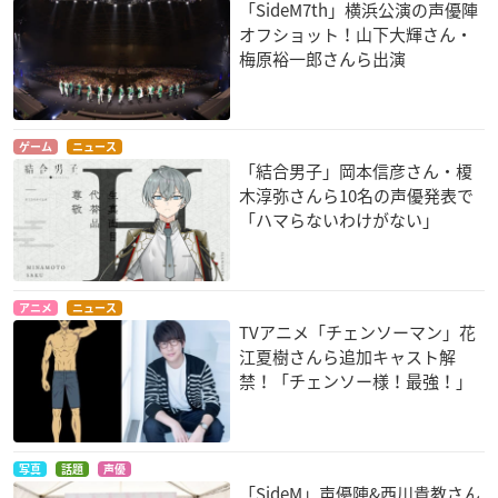
「SideM7th」横浜公演の声優陣
オフショット！山下大輝さん・
梅原裕一郎さんら出演
ゲーム
ニュース
「結合男子」岡本信彦さん・榎
木淳弥さんら10名の声優発表で
「ハマらないわけがない」
アニメ
ニュース
TVアニメ「チェンソーマン」花
江夏樹さんら追加キャスト解
禁！「チェンソー様！最強！」
写真
話題
声優
「SideM」声優陣&西川貴教さん