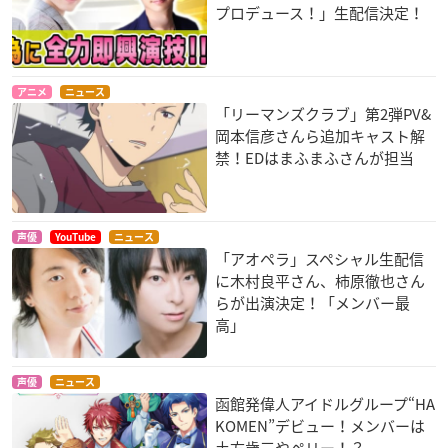
プロデュース！」生配信決定！
アニメ
ニュース
「リーマンズクラブ」第2弾PV&
岡本信彦さんら追加キャスト解
禁！EDはまふまふさんが担当
声優
YouTube
ニュース
「アオペラ」スペシャル生配信
に木村良平さん、柿原徹也さん
らが出演決定！「メンバー最
高」
声優
ニュース
函館発偉人アイドルグループ“HA
KOMEN”デビュー！メンバーは
土方歳三やペリー！？