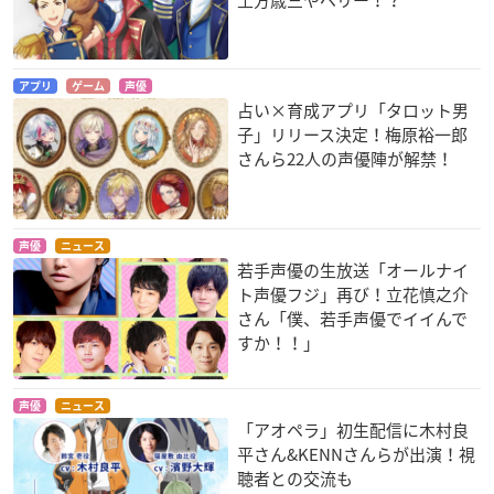
アプリ
ゲーム
声優
占い×育成アプリ「タロット男
子」リリース決定！梅原裕一郎
さんら22人の声優陣が解禁！
声優
ニュース
若手声優の生放送「オールナイ
ト声優フジ」再び！立花慎之介
さん「僕、若手声優でイイんで
すか！！」
声優
ニュース
「アオペラ」初生配信に木村良
平さん&KENNさんらが出演！視
聴者との交流も