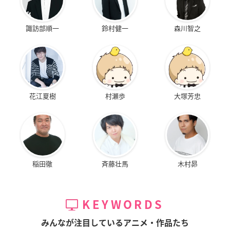
諏訪部順一
鈴村健一
森川智之
花江夏樹
村瀬歩
大塚芳忠
稲田徹
斉藤壮馬
木村昴
KEYWORDS
みんなが注目しているアニメ・作品たち