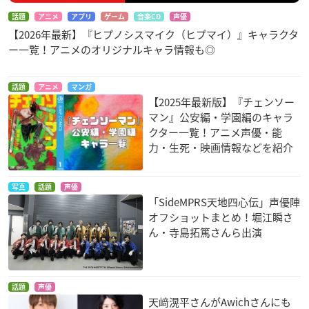
話題
アニメ
アプリ
ゲーム
音楽CD
声優
【2026年最新】『ヒプノシスマイク（ヒプマイ）』キャラクタ
ー一覧！アニメのオリジナルキャラ情報も◎
劇場版 幼女戦記
ヤリチン☆ビッチ部
ヴァイス
加島優
話題
アニメ
マンガ
【2025年最新版】『チェンソー
マン』公安編・学園編のキャラ
クター一覧！アニメ声優・能
力・生死・映画情報などを紹介
写真
話題
声優
「SideMPRS天地四心伝」声優陣
オフショットまとめ！堀江瞬さ
ん・寺島拓篤さんら出演
話題
声優
天﨑滉平さんがAwichさんにも