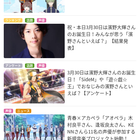
ランキング
話題
声優
祝・本日3月30日は濱野大輝さん
のお誕生日！みんなが思う「濱
野さんといえば？」【結果発
表】
アンケート
話題
声優
3月30日は濱野大輝さんのお誕生
日！「SideM」や「遊☆戯☆
王」でおなじみの濱野さんとい
えば？【アンケート】
声優
ニュース
青春×アカペラ「アオペラ」木
村良平さん、逢坂良太さん、KE
NNさんら11名の声優が参加する
新規音楽プロジェクト始動！