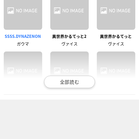
SSSS.DYNAZENON
異世界かるてっと2
異世界かるてっと
ガウマ
ヴァイス
ヴァイス
中間管理録トネガワ
ROBOMATERS THE
潔癖男子！青山くん
ANIMATED SERIES
中田
佐藤清
ラオワン