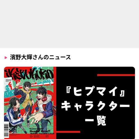
サクラクエスト
ALL OUT!!
トランスフォーマー
アドベンチャー -マ
美濃
春日寛邦
イクロンの章-
サイドスワイプ
濱野大輝さんのニュース
プリンス・オブ・ス
トランスフォーマー
劇場版 異世界かるて
トライド オルタナテ
アドベンチャー
っと ～あなざーわー
ィブ
るど～
サイドスワイプ
針ヶ谷久人
ヴァイス