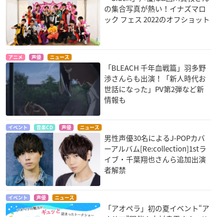
の集合写真が熱い！イナズマロ
ック フェス 2022のオフショット
アニメ
声優
ニュース
「BLEACH 千年血戦篇」羽多野
渉さんらも出演！「新人時代お
世話になった」PV第2弾など新
情報も
イベント
音楽CD
声優
ニュース
男性声優30名によるJ-POPカバ
ーアルバム[Re:collection]1stラ
イブ・千葉翔也さんら追加出演
者解禁
イベント
声優
ニュース
「アオペラ」初の夏イベント“ア