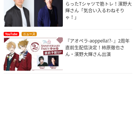
らったTシャツで筋トレ！濱野大
輝さん「気合い入るわねそり
ゃ！」
YouTube
ニュース
『アオペラ-aoppella!?- 』2周年
直前生配信決定！柿原徹也さ
ん・濱野大輝さん出演