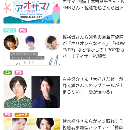
オサマ”開催！木村良平さん・K
ENNさん・佐藤拓也さんら出演
音楽CD
声優
梶裕貴さんら30名の豪華声優陣
が「オリオンをなぞる」「HOW
EVER」など懐かしのJ-POPをカ
バー！ティザーPV解禁
話題
声優
白井悠介さん「大好きだぜ」濱
野大輝さんへのラブコールが止
まらない！「愛が伝わる」
声優
ニュース
鈴木裕斗さんらがマジ照れ！？
視聴者参加型バラエティ「神声