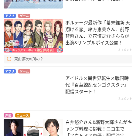
アプリ
ゲーム
ボルテージ最新作「幕末維新 天
翔ける恋」緒方恵美さん、前野
智昭さん、立花慎之介さんらが
出演&サンプルボイス公開！
3コメント
東山源次の所の？
アプリ
ゲーム
アイドル×異世界転生×戦国時
代『百華繚乱センゴクスタァ』
配信スタート！
2コメント
声優
ニュース
白井悠介さん&濱野大輝さんがキ
ャンプ料理に挑戦！ニコ生で
「アウトドア声優」配信決定