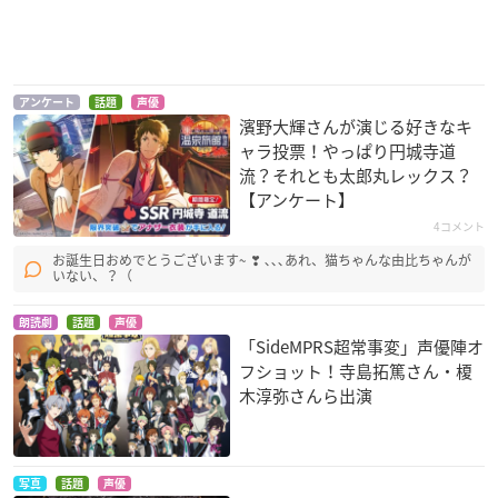
アンケート
話題
声優
濱野大輝さんが演じる好きなキ
ャラ投票！やっぱり円城寺道
流？それとも太郎丸レックス？
【アンケート】
4コメント
お誕生日おめでとうございます~ ❣ ､､､あれ、猫ちゃんな由比ちゃんが
いない、？（
朗読劇
話題
声優
「SideMPRS超常事変」声優陣オ
フショット！寺島拓篤さん・榎
木淳弥さんら出演
写真
話題
声優