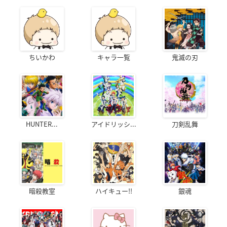
ちいかわ
キャラ一覧
鬼滅の刃
HUNTER...
アイドリッシ...
刀剣乱舞
暗殺教室
ハイキュー!!
銀魂