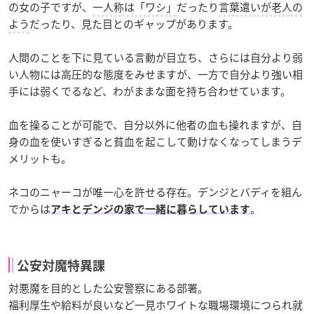
の女の子ですが、
一人称は「ワシ」
だったり
言葉遣いが老人の
よう
だったり、見た目とのギャップがあります。
人間のことを下に見ている言動が目立ち、さらには自分より弱
い人物には高圧的な態度をみせますが、一方で自分より強い相
手には弱くでるなど、わがままな面を持ち合わせています。
血を操ることが可能で、自分以外に他者の血も操れますが、自
身の血を使いすぎると貧血を起こして動けなくなってしまうデ
メリットも。
ネコのニャーコが唯一心を許せる存在。デンジとバディを組ん
でからは
。
アキとデンジの家で一緒に暮らしています
公安対魔特異課
対悪魔を目的とした公安警察にある部署。
福利厚生や給料が良いなど一見ホワイトな職場環境につられ就