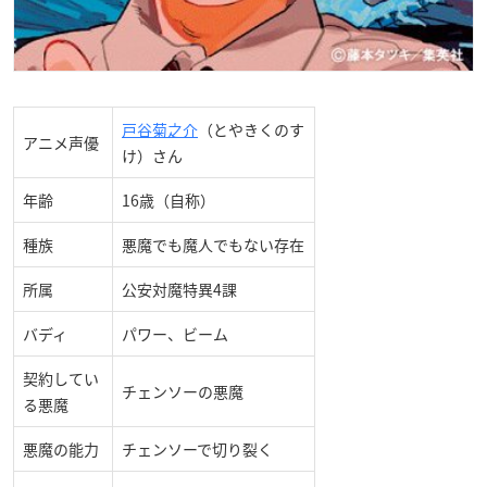
戸谷菊之介
（とやきくのす
アニメ声優
け）さん
年齢
16歳（自称）
種族
悪魔でも魔人でもない存在
所属
公安対魔特異4課
バディ
パワー、ビーム
契約してい
チェンソーの悪魔
る悪魔
悪魔の能力
チェンソーで切り裂く