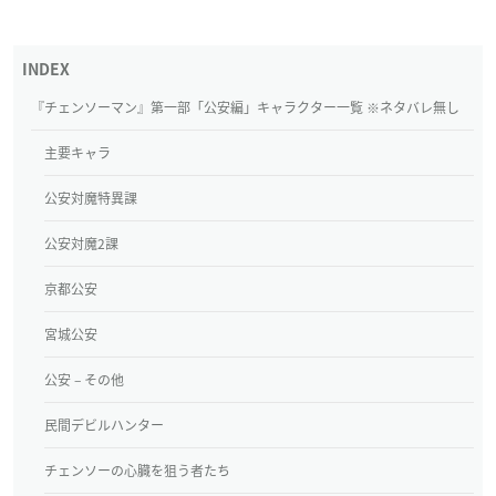
『チェンソーマン』第一部「公安編」キャラクター一覧 ※ネタバレ無し
主要キャラ
公安対魔特異課
公安対魔2課
京都公安
宮城公安
公安 – その他
民間デビルハンター
チェンソーの心臓を狙う者たち