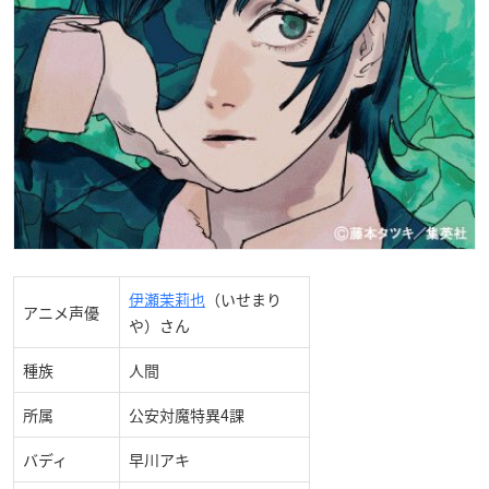
伊瀬茉莉也
（いせまり
アニメ声優
や）さん
種族
人間
所属
公安対魔特異4課
バディ
早川アキ