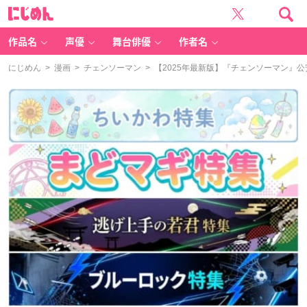
に
じ
め
ん
作品名
声優
舞台俳優
作者名
にじめん
>
漫画
>
チェンソーマン
> 【2025年最新版】『チェンソーマン