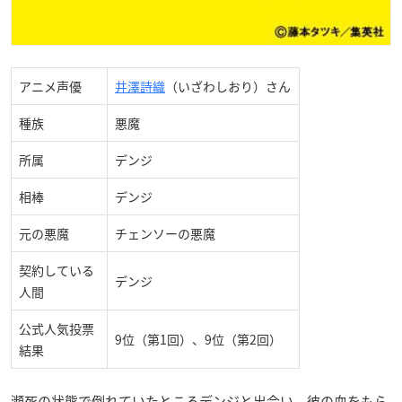
アニメ声優
井澤詩織
（いざわしおり）さん
種族
悪魔
所属
デンジ
相棒
デンジ
元の悪魔
チェンソーの悪魔
契約している
デンジ
人間
公式人気投票
9位（第1回）、9位（第2回）
結果
瀕死の状態で倒れていたところデンジと出会い、彼の血をもら