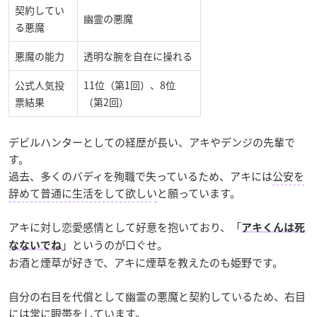
契約してい
幽霊の悪魔
る悪魔
悪魔の能力
透明な腕を自在に操れる
公式人気投
11位（第1回）、8位
票結果
（第2回）
デビルハンターとしての経歴が長い、アキやデンジの先輩で
す。
過去、多くのバディを殉職で失っているため、アキには
公安を
辞めて普通に生活をして欲しい
と願っています。
アキに対し恋愛感情として好意を抱いており、「
アキくんは死
」というのが口ぐせ。
なないでね
お酒と煙草が好きで、アキに煙草を教えたのも姫野です。
自分の右目を代償として幽霊の悪魔と契約しているため、右目
には常に眼帯をしています。