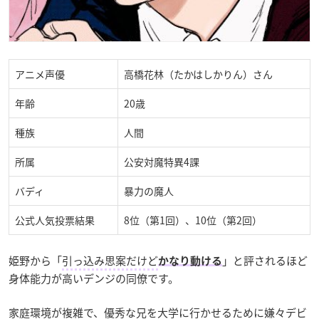
アニメ声優
高橋花林（たかはしかりん）さん
年齢
20歳
種族
人間
所属
公安対魔特異4課
バディ
暴力の魔人
公式人気投票結果
8位（第1回）、10位（第2回）
姫野から「
引っ込み思案だけど
」と評されるほど
かなり動ける
身体能力が高いデンジの同僚です。
家庭環境が複雑で、優秀な兄を大学に行かせるために嫌々デビ