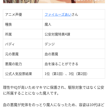
アニメ声優
ファイルーズあい
さん
種族
魔人
所属
公安対魔特異4課
バディ
デンジ
元の悪魔
血の悪魔
悪魔の能力
血を操ることができる
公式人気投票結果
1位（第1回）、3位（第2回）
理性やIQが高いためマキマに保護され、
駆除対象ではなく公安
に所属することになった魔人です。
血の悪魔が死体をのっとり魔人になったため、容姿は10代ほど