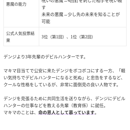
呪いの悪魔→4回釘を刺した相手を呪い殺
悪魔の能力
す
未来の悪魔→少し先の未来を知ることが
可能
公式人気投票結
3位（第1回）、1位（第2回）
果
デンジより3年先輩のデビルハンターです。
マキマ目当てで公安に来たデンジをボコボコにする一方、「軽
い気持ちでデビルハンターになると死ぬ」と忠告をするなど、
クールな性格をしているが、非常に面倒見の良い人物です。
デンジを見張るために共同生活を送りながら、デンジにデビル
ハンターの仕事などを教える先輩（教育係）に就任。
マキマのことは、
。
命の恩人として慕っています