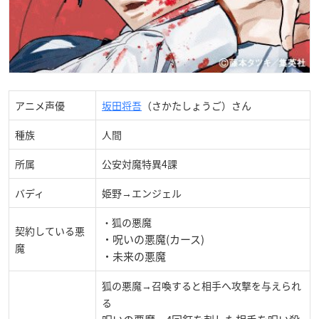
アニメ声優
坂田将吾
（さかたしょうご）さん
種族
人間
所属
公安対魔特異4課
バディ
姫野→エンジェル
・狐の悪魔
契約している悪
・呪いの悪魔(カース)
魔
・未来の悪魔
狐の悪魔→召喚すると相手へ攻撃を与えられ
る