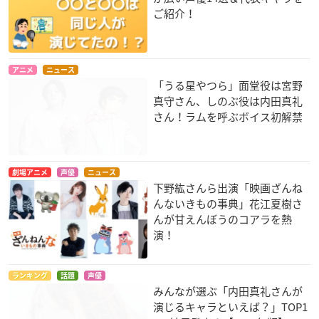
ご紹介！
ガッチャマンクラウ
ケイオスドラゴン 赤
GATE(ゲート) 自衛隊
ズ インサイト
竜戦役
彼の地にて、斯く戦
えり
一ノ瀬はじめ
婁震華
アニメ
ニュース
栗林志乃
「うる星やつら」面堂役は宮野
真守さん、しのぶ役は内田真礼
さん！ラムを呼ぶボイス初解禁
劇場アニメ
声優
ニュース
下野紘さんら出演「映画ざんね
山田くんと7人の魔
えとたま
ハイスクールDxD Bo
んないきもの事典」花江夏樹さ
女
rN
ドラたん(辰)
んが甘えんぼうのコアラを熱
伊藤雅
紫藤イリナ
演！
ランキング
話題
声優
みんなが選ぶ「内田真礼さんが
演じるキャラといえば？」TOP1