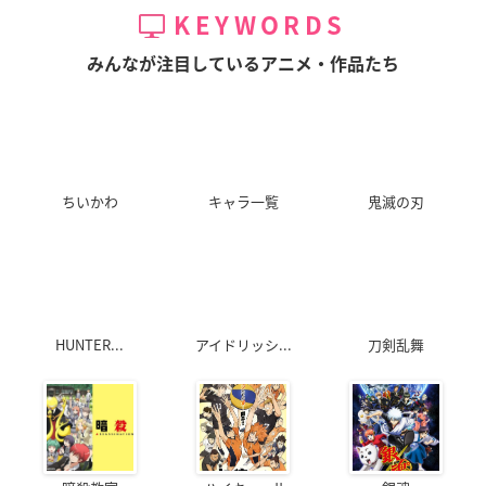
ME HUMAN〜
GOBLIN'S CROWN
みる少女の夢を見な
KEYWORDS
い
ソニア
受付嬢
豊浜のどか
みんなが注目しているアニメ・作品たち
ちいかわ
キャラ一覧
鬼滅の刃
甲鉄城のカバネリ 海
グリザイア：ファン
劇場版 ダンジョンに
門決戦
トムトリガー THE A
出会いを求めるのは
NIMATION
間違っているだろう
菖蒲
か －オリオンの矢－
レナ
リリルカ・アーデ
HUNTER...
アイドリッシ...
刀剣乱舞