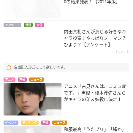
0の結果発表！【2021年版】
ダンジョンに出会い
食戟のソーマ
聖剣使いの禁呪詠唱
を求めるのは間違っ
吉野悠姫
百地春鹿
ているだろうか
アンケート
話題
声優
リリルカ・アーデ
内田真礼さんが演じる好きなキ
ャラ投票！やっぱりノーマン？
ひより？【アンケート】
5コメント
自由記入形式にして欲しいです。
アニメ
声優
ニュース
アイドルマスター シ
うわばきクック
ガールフレンド(仮)
アニメ「古見さんは、コミュ症
ンデレラガールズ
ピアス妹
見吉奈央
です。」声優・榎木淳弥さんら
神崎蘭子
がキャラの弟＆妹役に決定！
イベント
ランキング
声優
ニュース
和服最高「うたプリ」「遙か」