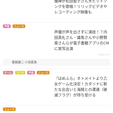
優陣が松田聖子さん大ヒットソ
デート・ア・ライブI
ご注文はうさぎです
Z/X IGNITION
ングを歌唱！リリックビデオや
I
か?
青葉千歳
レコーディング映像も
八舞耶倶矢
シャロ
声優
ニュース
声優が声を出さずに演技！？内
田真礼さん・雄馬さんや小野賢
章さんらが電子書籍アプリのCM
に実写出演
4コメント
中二病でも恋がした
ノラガミ
アウトブレイク・カ
慶越雄二 小池夏美
い! 戀
ンパニー 萌える侵略
壱岐ひより
者
小鳥遊六花
古賀沼美埜里
ゲーム
ラジオ
声優
ニュース
『はめふら』オトメイトより乙
女ゲーム化決定！カタリナに新
たな出会いと海賊との遭遇（破
滅フラグ）が待ち受ける
ニュース