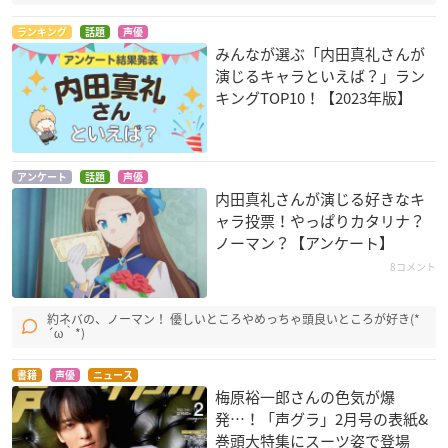
宝石の国
アイドルマスター シ
おにゃんこポン
ランキング
話題
声優
みんなが選ぶ「内田真礼さんが
ンデレラガールズ劇
レッドベリル
おにゃんこポン
場（第2期）
演じるキャラといえば？」ラン
神崎蘭子
キングTOP10！【2023年版】
アンケート
話題
声優
内田真礼さんが演じる好きなキ
ャラ投票！やっぱりカタリナ？
ノーマン？【アンケート】
異世界はスマートフ
バトルガール ハイス
ひなろじ ～from Lu
8コメント
ォンとともに。
クール
ck & Logic～
エルゼ・シルエスカ
蓮見うらら
東瑞希
約ネバの、ノーマン！ 優しいところやめっちゃ頭良いところが好き(*
´ω｀*)
書籍
声優
ニュース
梅原裕一郎さんの色気が爆
発…！「声グラ」2月号の表紙&
巻頭大特集にスーツ姿で登場