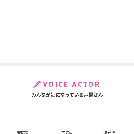
い!
阿国
ミイ
小鳥遊六花
ココロコネクト
さんかれあ
ゴクジョッ。～極楽
院女子高寮物語～
三橋千夏
散華礼弥
七里愛
VOICE ACTOR
みんなが気になっている声優さん
モーレツ宇宙海賊
ハイスクールDxD
ゴブリンスレイヤー
（第2期）
イズミ・ユノモト
紫藤イリナ
宮野真守
下野紘
速水奨