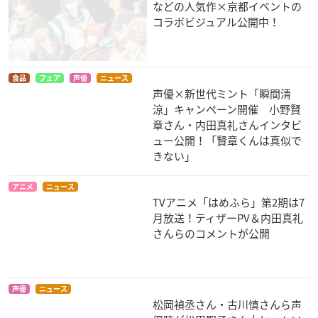
などの人気作×京都イベントの
コラボビジュアル公開中！
俺、ツインテールに
なりヒロwww
アオハライド
なります。
梵アリス
吉岡双葉
トゥアール
食品
フェア
声優
ニュース
声優×新世代ミント「瞬間清
涼」キャンペーン開催 小野賢
章さん・内田真礼さんインタビ
ュー公開！「賢章くんは真似で
きない」
RAIL WARS!
あいまいみー～妄想
GJ部@
アニメ
ニュース
カタストロフ～
小海はるか
天使真央
TVアニメ「はめふら」第2期は7
ミイ
月放送！ティザーPV＆内田真礼
さんらのコメントが公開
声優
ニュース
松岡禎丞さん・古川慎さんら声