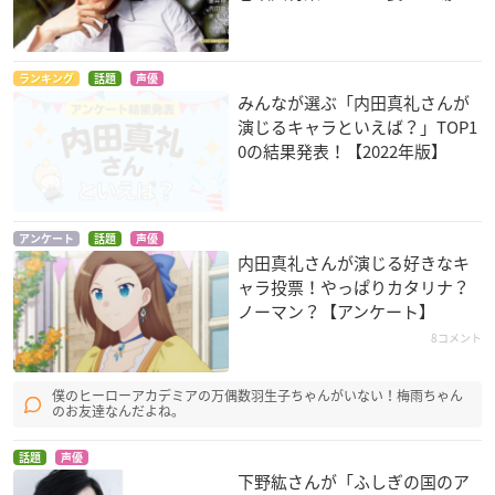
アイドルマスター シ
チェインクロニクル
斉木楠雄のΨ難
ンデレラガールズ劇
～ヘクセイタスの閃
目良千里
場
～
ランキング
話題
声優
神崎蘭子
ピリカ
みんなが選ぶ「内田真礼さんが
演じるキャラといえば？」TOP1
0の結果発表！【2022年版】
アンケート
話題
声優
内田真礼さんが演じる好きなキ
ャラ投票！やっぱりカタリナ？
甲鉄城のカバネリ
聖戦ケルベロス 竜刻
ラグナストライクエ
ノーマン？【アンケート】
のファタリテ
ンジェルズ
菖蒲
エリン
華ノ宮伊月
8コメント
僕のヒーローアカデミアの万偶数羽生子ちゃんがいない！梅雨ちゃん
のお友達なんだよね。
話題
声優
下野紘さんが「ふしぎの国のア