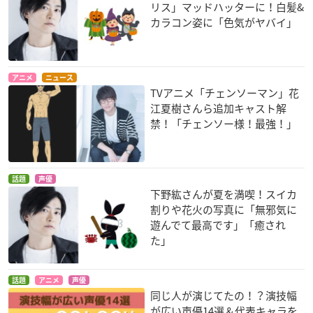
リス」マッドハッターに！白髪&
GATE(ゲート) 自衛隊
無彩限のファント
ご注文はうさぎです
カラコン姿に「色気がヤバイ」
彼の地にて、斯く戦
ム・ワールド
か??
えり（第2クール）
水無瀬小糸
シャロ
栗林志乃
アニメ
ニュース
TVアニメ「チェンソーマン」花
江夏樹さんら追加キャスト解
禁！「チェンソー様！最強！」
話題
声優
ノラガミ ARAGOTO
アイドルマスター シ
Charlotte(シャーロ
下野紘さんが夏を満喫！スイカ
ンデレラガールズ 2n
ット)
壱岐ひより
割りや花火の写真に「無邪気に
d SEASON
西森柚咲／西森美砂
遊んでて最高です」「癒され
神崎蘭子
た」
話題
アニメ
声優
同じ人が演じてたの！？演技幅
が広い声優14選＆代表キャラを