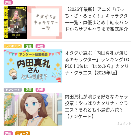
声優
【2026年最新】アニメ『ぼっ
ち・ざ・ろっく！』キャラクタ
ー一覧・声優まとめ｜結束バン
ドからサブキャラまで徹底紹介
博多明太！ぴりから
世話やきキツネの仙
MIX
こちゃん
狐さん
立花音美
マヤ
シロ
ランキング
話題
声優
オタクが選ぶ「内田真礼が演じ
るキャラクター」ランキングTO
P10！1位は『はめふら』カタリ
ナ・クラエス【2025年版】
アンケート
話題
声優
この世の果てで恋を
ドメスティックな彼
デート・ア・ライブI
内田真礼が演じる好きなキャラ
唄う少女YU-NO
女
II
投票！やっぱりカタリナ・クラ
波多乃神奈
橘瑠衣
八舞耶倶矢
エス？それとも小鳥遊六花？
【アンケート】
2コメント
声優
ニュース