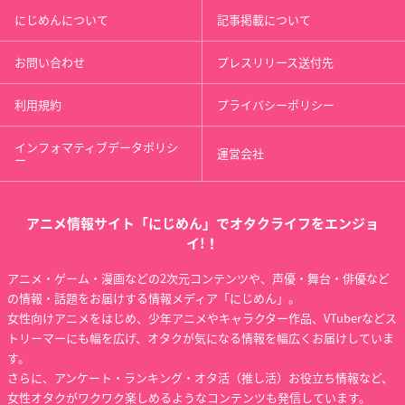
にじめんについて
記事掲載について
甲鉄城のカバネリ 総
チェインクロニクル
新劇場版「頭文字D L
集編 前編 集う光
～ヘクセイタスの閃
egend3-夢現-」
お問い合わせ
プレスリリース送付先
～ （第1章）
菖蒲
茂木なつき
ピリカ
利用規約
プライバシーポリシー
インフォマティブデータポリシ
運営会社
ー
アニメ情報サイト「にじめん」でオタクライフをエンジョ
劇場版 デート・ア・
新劇場版「頭文字D L
こんな私たちがなり
イ!！
ライブ 万由里ジャッ
egend2-闘走-」
ゆきでヒロインにな
アニメ・ゲーム・漫画などの2次元コンテンツや、声優・舞台・俳優など
ジメント
った結果www
茂木なつき
八舞耶倶矢
梵アリス
の情報・話題をお届けする情報メディア「にじめん」。
女性向けアニメをはじめ、少年アニメやキャラクター作品、VTuberなどス
トリーマーにも幅を広げ、オタクが気になる情報を幅広くお届けしていま
す。
さらに、アンケート・ランキング・オタ活（推し活）お役立ち情報など、
女性オタクがワクワク楽しめるようなコンテンツも発信しています。