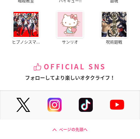
暗殺教室
ハイキュー!!
銀魂
あした世界が終わる
映画ドライブヘッド
映画 中二病でも恋が
としても
トミカハイパーレス
したい！ -Take On
キュー 機動救急警察
Me-
泉琴莉
テラ
小鳥遊六花
ヒプノシスマ...
サンリオ
呪術廻戦
OFFICIAL SNS
フォローしてより楽しいオタクライフ！
チェインクロニクル
チェインクロニクル
甲鉄城のカバネリ 総
～ヘクセイタスの閃
～ヘクセイタスの閃
集編 後編 燃える命
～ （第3章）
～ （第2章）
菖蒲
ピリカ
ピリカ
ページの先頭へ