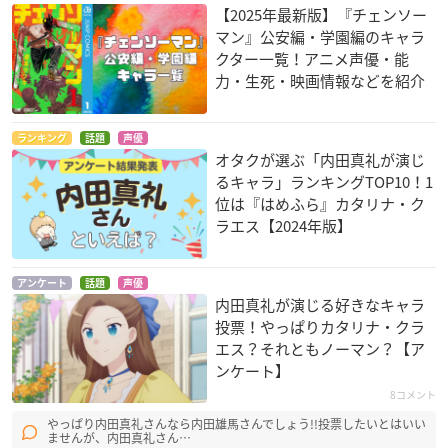
【2025年最新版】『チェンソー
マン』公安編・学園編のキャラ
クター一覧！アニメ声優・能
ぐらんぶる
Cutie Honey Univer
斉木楠雄のΨ難（第2
力・生死・映画情報などを紹介
se
期）
古手川奈々華
ハリケーンハニー
目良千里
ランキング
話題
声優
オタクが選ぶ「内田真礼が演じ
るキャラ」ランキングTOP10！1
位は『はめふら』カタリナ・ク
ラエス【2024年版】
アンケート
話題
声優
キリングバイツ
たくのみ。
スロウスタート
内田真礼が演じる好きなキャラ
中西獲座（チータ）
桐山真
万年大会
投票！やっぱりカタリナ・クラ
エス？それともノーマン？【ア
ンケート】
8コメント
やっぱり内田真礼さんなら内田雄馬さんでしょう!!投票したいとはいい
ませんが、内田真礼さん…