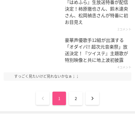
『はめふら』生放送特番が配信
ガッチャマンクラウ
ハイスクールDxD NE
犬とハサミは使いよ
決定！柿原徹也さん、鈴木達央
ズ
W
う
さん、松岡禎丞さんが特番に初
一ノ瀬はじめ
紫藤イリナ
本田桜
お目見え
2コメント
豪華声優歌手12組が出演する
「オダイバ!! 超次元音楽祭」放
送決定！『ツイステ』主題歌が
特別映像と共に地上波初披露
4コメント
プリティーリズム・
ビビッドレッド・オ
GJ部
レインボーライブ
ペレーション
天使真央
すっごく見たいけど見れないかなぁ；；
森園わかな
黒騎れい
1
2
幕末義人伝 浪漫
あいまいみー
中二病でも恋がした