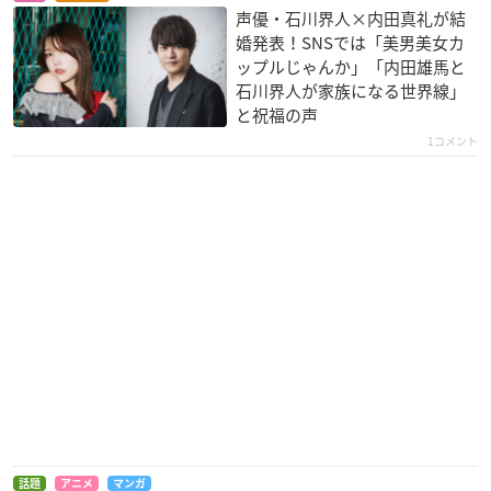
声優・石川界人×内田真礼が結
婚発表！SNSでは「美男美女カ
ップルじゃんか」「内田雄馬と
約束のネバーランド
盾の勇者の成り上が
斉木楠雄のΨ難 完結
石川界人が家族になる世界線」
り
編
ノーマン
と祝福の声
メリティ
目良千里
1コメント
ゴブリンスレイヤー
その時、カノジョ
青春ブタ野郎はバニ
は。
ーガール先輩の夢を
受付嬢
見ない
ミワコ
豊浜のどか
話題
アニメ
マンガ