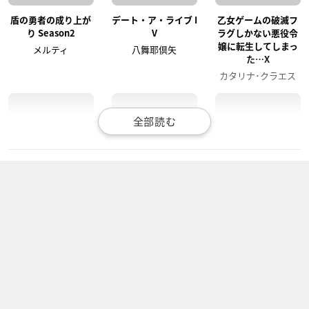
盾の勇者の成り上が
デート・ア・ライブ I
乙女ゲームの破滅フ
り Season2
V
ラグしかない悪役令
嬢に転生してしまっ
メルティ
八舞耶倶矢
た…X
カタリナ･クラエス
アクダマドライブ
ダンジョンに出会い
ご注文はうさぎです
を求めるのは間違っ
か? BLOOM
黒猫
ているだろうかlll
シャロ
リリルカ・アーデ