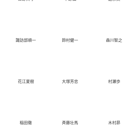
受付嬢
諏訪部順一
鈴村健一
森川智之
劇場編集版 かくしご
グリザイア：ファン
モンスターストライ
と ―ひめごとはなん
トムトリガー THE A
ク THE MOVIE ルシ
ですか―
NIMATION スターゲ
ファー 絶望の夜明け
イザー
六條一子
ソロモン
花江夏樹
大塚芳忠
村瀬歩
レナ
稲田徹
斉藤壮馬
木村昴
劇場版 BEM 〜BECO
ゴブリンスレイヤー
青春ブタ野郎はゆめ