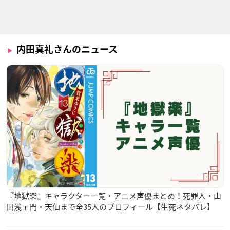
乙女ゲームの破滅フ
新サクラ大戦 the An
かくしごと
ラグしかない悪役令
imation
六條一子
内田真礼さんのニュース
嬢に転生してしまっ
東雲初穂
た…
カタリナ・クラエス
アサシンズプライド
ダンジョンに出会い
BEM
を求めるのは間違っ
ミュール＝ラ・モー
ソニア
ているだろうかⅡ
ル
リリルカ・アーデ
『地獄楽』キャラクター一覧・アニメ声優まとめ！死罪人・山
田浅ェ門・天仙まで全35人のプロフィール【生死ネタバレ】