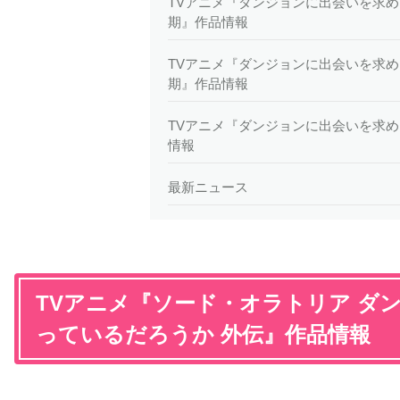
TVアニメ『ダンジョンに出会いを求
期』作品情報
TVアニメ『ダンジョンに出会いを求
期』作品情報
TVアニメ『ダンジョンに出会いを求
情報
最新ニュース
TVアニメ『ソード・オラトリア ダ
っているだろうか 外伝』作品情報