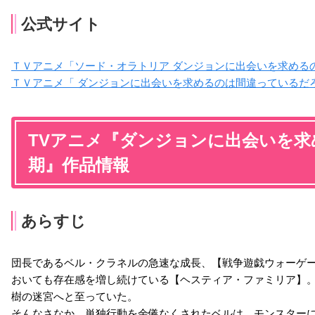
公式サイト
ＴＶアニメ「ソード・オラトリア ダンジョンに出会いを求める
ＴＶアニメ「 ダンジョンに出会いを求めるのは間違っているだろうか」
TVアニメ『ダンジョンに出会いを求
期』作品情報
あらすじ
団長であるベル・クラネルの急速な成長、【戦争遊戯ウォーゲ
おいても存在感を増し続けている【ヘスティア・ファミリア】
樹の迷宮へと至っていた。
そんなさなか、単独行動を余儀なくされたベルは、モンスター