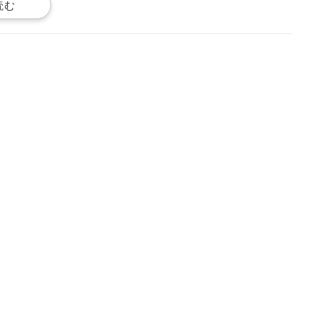
声優：石谷春貴
声優：松岡禎丞
声優：水瀬いのり
ルルネ・ルーイ
椿・コルブランド
フレイヤ
声優：赤尾ひかる
声優：生天目仁美
声優：日笠陽子
レヴィス
声優：大原さやか