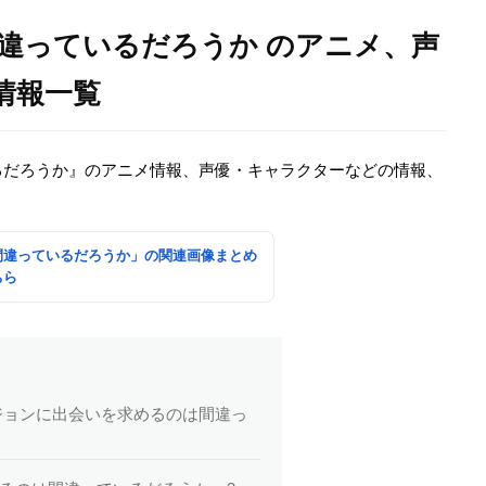
違っているだろうか のアニメ、声
情報一覧
るだろうか』のアニメ情報、声優・キャラクターなどの情報、
間違っているだろうか」の関連画像まとめ
ちら
ジョンに出会いを求めるのは間違っ