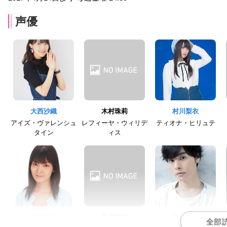
声優
大西沙織
木村珠莉
村川梨衣
アイズ・ヴァレンシュ
レフィーヤ・ウィリデ
ティオナ・ヒリュテ
タイン
ィス
川澄綾子
乃村健次
岡本信彦