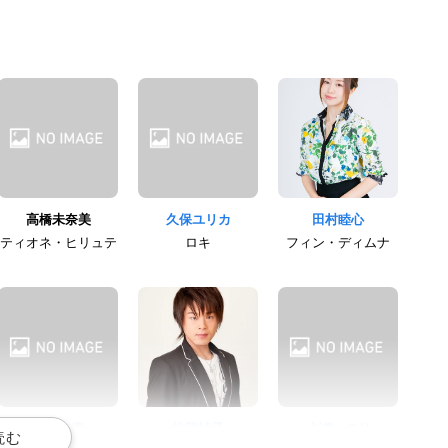
高橋未奈美
久保ユリカ
田村睦心
ティオネ・ヒリュテ
ロキ
フィン・ディムナ
石谷春貴
松岡禎丞
水瀬いのり