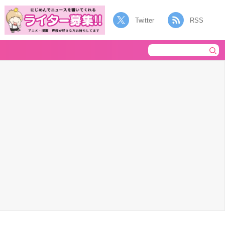
Twitter
RSS