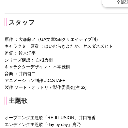
アールヴ
声優：乃村健次
声優：岡本信彦
声優：川澄綾子
スタッフ
原作 ：大森藤ノ（GA文庫/SBクリエイティブ刊）
キャラクター原案 ：はいむらきよたか、ヤスダスズヒト
監督： 鈴木洋平
ディオニュソス
フィルヴィス・シャリ
アスフィ・アル・アン
シリーズ構成： 白根秀樹
ア
ドロメダ
声優：松風雅也
キャラクターデザイン： 木本茂樹
声優：金元寿子
声優：茅野愛衣
音楽 ：井内啓二
アニメーション制作 J.C.STAFF
製作 ソード・オラトリア製作委員会[注 32]
主題歌
オープニング主題歌「RE-ILLUSION」井口裕香
オッタル
ウラノス
フェルズ
エンディング主題歌「day by day」鹿乃
声優：小柳良寛
声優：大川透
声優：小松未可子