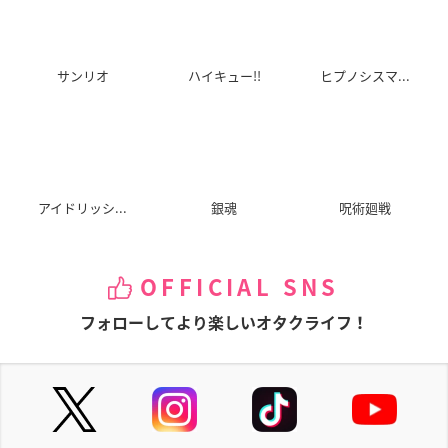
サンリオ
ハイキュー!!
ヒプノシスマ...
生徒会役員共＊
IS<インフィニット・
ロウきゅーぶ! SS
ストラトス>2
天草シノ
永塚紗季
篠ノ之箒
アイドリッシ...
銀魂
呪術廻戦
OFFICIAL SNS
戦姫絶唱シンフォギ
ダンガンロンパ 希望
キングダム2
アG
の学園と絶望の高校
羌かい
フォローしてより楽しいオタクライフ！
生 The Animation
マリア・カデンツァ
ヴナ・イヴ
霧切響子