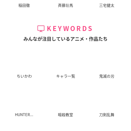
稲田徹
斉藤壮馬
三宅健太
M3 ～ソノ黑キ鋼～
ノーゲーム・ノーラ
彼女がフラグをおら
イフ
れたら
破先エミル
KEYWORDS
ステファニー・ドー
英雄崎凛
ラ
みんなが注目しているアニメ・作品たち
ちいかわ
キャラ一覧
鬼滅の刃
健全ロボダイミダラ
Z/X IGNITION
ノブナガ・ザ・フー
ー
ル
ミカエル
楚南恭子
ジャンヌ・カグヤ・
ダルク
HUNTER...
暗殺教室
刀剣乱舞