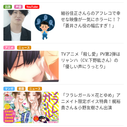
話題
声優
YouTube
細谷佳正さんらのアフレコで幸
せな映像が一気にホラーに！？
有頂天家族2
ベルセルク（第2
フレームアームズ・
「蒼井さん役の幅広すぎ！」
期）
ガール
玉瀾
ファルネーゼ
源内あお
アニメ
ニュース
TVアニメ「殺し愛」PV第2弾は
リャンハ（CV.下野紘さん）の
「優しい声にうっとり」
Re:CREATORS
ピアシェ～私のイタ
ハンドシェイカー
リアン～
アリステリア・フェ
バインド
マンガ
書籍
ニュース
ブラリィ
藤木瑠梨
「フラレガール×花とゆめ」ア
ニメイト限定ボイス特典！梶裕
貴さん＆小野友樹さん出演