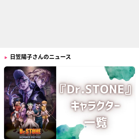
はたらく細胞BLACK
魔女の旅々
おちこぼれフルーツ
タルト
白血球（1196）
シーラ
梶野穂歩
日笠陽子さんのニュース
魔法科高校の劣等生
ノー・ガンズ・ライ
LISTENERS
来訪者編
フ（第2期）
シュテュル・ノイバ
アンジェリーナ＝ク
オリビエ・ファンデ
ウテン
ドウ＝シールズ
ベルメ