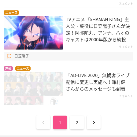
GATE(ゲート) 自衛隊
ビキニ・ウォリアー
WORKING!!!
2コメント
彼の地にて、斯く戦
ズ
小鳥遊泉
えり（第2クール）
ニュース
ファイター
TVアニメ『SHAMAN KING』主
ヤオ・ハー・デュッ
人公・葉役に日笠陽子さんが決
シ
定！阿弥陀丸、アンナ、ハオの
キャストは2000年版から続投
9コメント
日笠陽子
声優
ニュース
「AD-LIVE 2020」無観客ライブ
戦姫絶唱シンフォギ
六花の勇者
乱歩奇譚 Game of L
配信に変更し実施へ！鈴村健一
アGX
aplace
ナッシェタニア
さんからのメッセージも到着
マリア・カデンツァ
黒蜥蜴
2コメント
ヴナ・イヴ
1
2