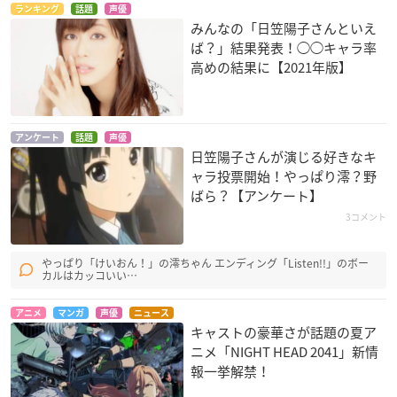
ランキング
話題
声優
みんなの「日笠陽子さんといえ
ば？」結果発表！◯◯キャラ率
リトルウィッチアカ
風夏
亜人ちゃんは語りた
デミア（テレビシリ
い
友美先生
高めの結果に【2021年版】
ーズ）
佐藤早紀絵
ダイアナ・キャベン
ディッシュ
アンケート
話題
声優
日笠陽子さんが演じる好きなキ
ャラ投票開始！やっぱり澪？野
ばら？【アンケート】
3コメント
やっぱり「けいおん！」の澪ちゃん エンディング「Listen!!」のボー
フリップフラッパー
CHEATING CRAFT
WWW.WORKING!!
カルはカッコいい…
ズ
杏璃
村主さゆり
サユリ
アニメ
マンガ
声優
ニュース
キャストの豪華さが話題の夏ア
ニメ「NIGHT HEAD 2041」新情
報一挙解禁！