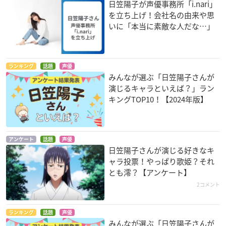
日笠陽子が声優事務所「i.nari」
を立ち上げ！会社名の由来や思
いに「本当に素敵な人だな…」
ガイコツ書店員 本田
ゴブリンスレイヤー
ヤマノススメ サード
さん
シーズン
魔女
ペストマスク
かえで
ランキング
話題
声優
みんなが選ぶ「日笠陽子さんが
演じるキャラといえば？」ラン
キングTOP10！【2024年版】
アンケート
話題
声優
日笠陽子さんが演じる好きなキ
一人之下 全性篇
ハイスクールD×D H
ソードアート・オン
ERO
ライン オルタナティ
夏禾
ャラ投票！やっぱり歌姫？それ
ブ ガンゲイル・オン
リアス・グレモリー
とも澪？【アンケート】
ライン
2コメント
ピトフーイ
ランキング
話題
声優
みんなが選ぶ「日笠陽子さんが