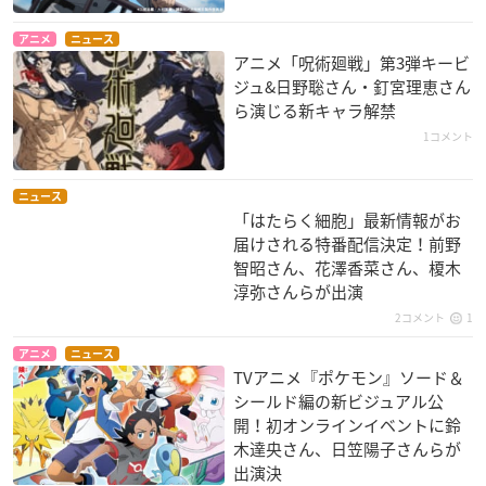
アニメ
ニュース
NEW GAME！
ベルセルク
不機嫌なモノノケ庵
アニメ「呪術廻戦」第3弾キービ
八神コウ
ファルネーゼ
コウラ
ジュ&日野聡さん・釘宮理恵さん
ら演じる新キャラ解禁
1コメント
ニュース
「はたらく細胞」最新情報がお
届けされる特番配信決定！前野
マギ シンドバッドの
ばくおん!!
ブブキ・ブランキ
智昭さん、花澤香菜さん、榎木
冒険
たづ子
間絶美
淳弥さんらが出演
エスラ
2コメント
1
アニメ
ニュース
TVアニメ『ポケモン』ソード＆
シールド編の新ビジュアル公
開！初オンラインイベントに鈴
木達央さん、日笠陽子さんらが
出演決