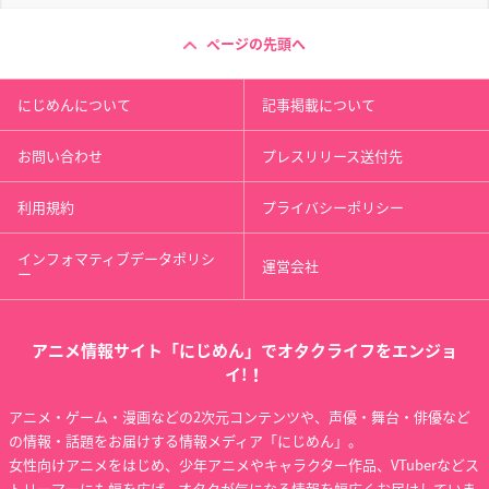
ページの先頭へ
惡の華
探検ドリランド -100
百花繚乱 サムライブ
にじめんについて
記事掲載について
0年の真宝-
ライド
佐伯奈々子
ハルカ
宮本武蔵
お問い合わせ
プレスリリース送付先
利用規約
プライバシーポリシー
インフォマティブデータポリシ
運営会社
ー
銀河機攻隊マジェス
はたらく魔王さま！
たまこまーけっと
ティックプリンス
遊佐恵美／勇者エミ
魚谷真理
アニメ情報サイト「にじめん」でオタクライフをエンジョ
クギミヤ・ケイ
リア
イ!！
アニメ・ゲーム・漫画などの2次元コンテンツや、声優・舞台・俳優など
の情報・話題をお届けする情報メディア「にじめん」。
女性向けアニメをはじめ、少年アニメやキャラクター作品、VTuberなどス
トリーマーにも幅を広げ、オタクが気になる情報を幅広くお届けしていま