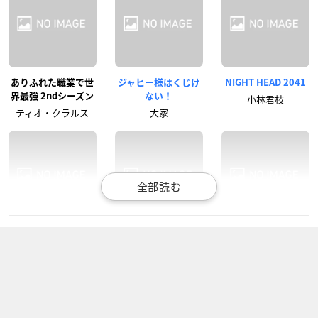
ありふれた職業で世
ジャヒー様はくじけ
NIGHT HEAD 2041
界最強 2ndシーズン
ない！
小林君枝
ティオ・クラルス
大家
ぶらどらぶ
うらみちお兄さん
SHAMAN KING
墨田仁子
蛇賀眩衣
麻倉葉