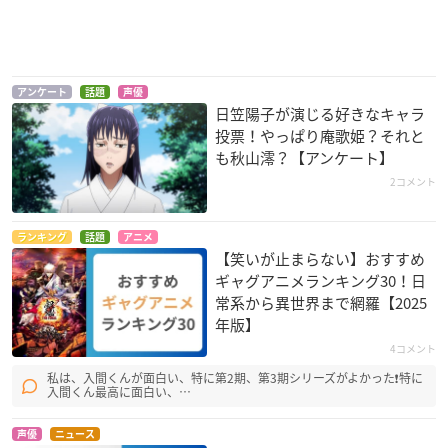
マナリアフレンズ
ドメスティックな彼
魔法少女特殊戦あす
アンケート
話題
声優
女
か
アン
日笠陽子が演じる好きなキャラ
橘陽菜
ラウ・ペイペイ
投票！やっぱり庵歌姫？それと
も秋山澪？【アンケート】
2コメント
ランキング
話題
アニメ
【笑いが止まらない】おすすめ
ギャグアニメランキング30！日
常系から異世界まで網羅【2025
revisions リヴィジ
不機嫌なモノノケ庵
閃乱カグラ SHINOVI
ョンズ
續
MASTER -東京妖魔
年版】
篇-
チハル・イスルギ
コウラ
4コメント
両備
私は、入間くんが面白い、特に第2期、第3期シリーズがよかった❗特に
入間くん最高に面白い、…
声優
ニュース