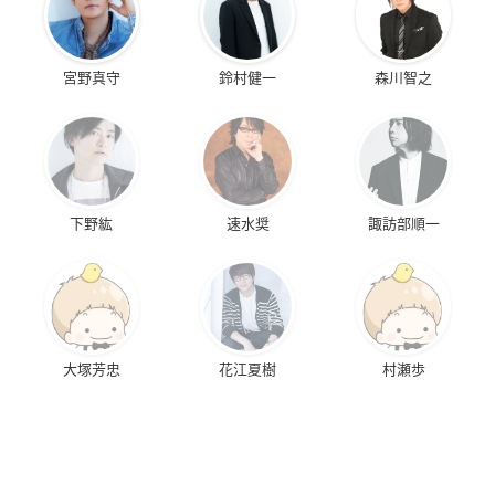
宮野真守
鈴村健一
森川智之
DOG DAYS″
ユリ熊嵐
俺、ツインテールに
なります。
ブリオッシュ・ダル
針島薫
キアン
イースナ（善沙闇
子）
下野紘
速水奨
諏訪部順一
トリニティセブン
精霊使いの剣舞
ヤマノススメ セカン
ドシーズン
山奈ミラ
レスティア
大塚芳忠
花江夏樹
村瀬歩
かえで