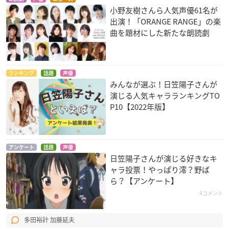
小野友樹さんら人気声優61名が
出演！「ORANGE RANGE」の楽
曲を題材にした新たな朗読劇
NEW GAME!!
将国のアルタイル
RWBY Volume 1-3:
The Beginning
八神コウ
シャラ
ワイス・シュニー
ランキング
話題
声優
みんなが選ぶ！日笠陽子さんが
演じる人気キャラランキングTO
P10【2022年版】
アホガール
戦姫絶唱シンフォギ
sin 七つの大罪
アンケート
話題
声優
日笠陽子さんが演じる好きなキ
ア AXZ
花畑よしえ
マモン
ャラ投票！やっぱり澪？野ば
マリア・カデンツァ
ヴナ・イヴ
ら？【アンケート】
4コメント
多田裕計 加藤延夫