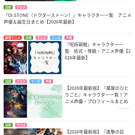
話題
アニメ
『Dr.STONE（ドクターストーン）』キャラクター一覧 アニメ
声優＆誕生日まとめ【2026年最新】
異種族レビュアーズ
インフィニット・デ
魔術士オーフェン は
ンドログラム
ぐれ旅
アロエ
マリー・アドラー
アザリー
劇場アニメ
話題
アニメ
マンガ
声優
『呪術廻戦』キャラクター一
覧 術式・等級・アニメ声優【2
026年最新】
話題
アニメ
マンガ
声優
PSYCHO-PASS サイ
ゾイドワイルド ZER
ファンタシースター
【2026年最新版】『薬屋のひと
コパス 3
O
オンライン2 エピソ
りごと』キャラクター一覧！ア
ード・オラクル
小宮カリナ
ジョー・アイセル
ニメ声優・プロフィールまとめ
エコー
1コメント
話題
アニメ
【2026年最新版】『進撃の巨