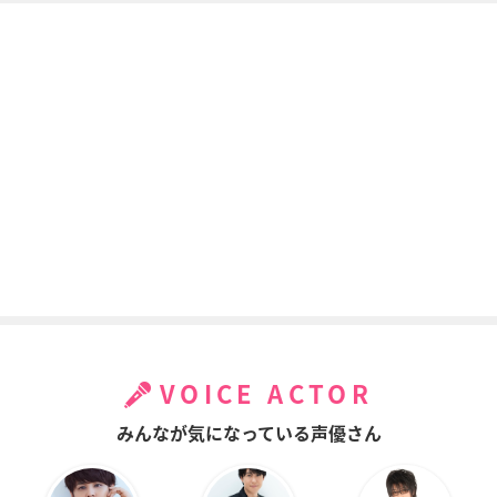
GATE(ゲート) 自衛隊
響け！ユーフォニア
ハイスクールDxD Bo
彼の地にて、斯く戦
ム
rN
えり
斎藤葵
リアス・グレモリー
ヤオ・ハー・デュッ
シ
終わりのセラフ
ダンジョンに出会い
純潔のマリア
を求めるのは間違っ
ホーン・スクルド
アルテミス
ているだろうか
フレイヤ
VOICE ACTOR
みんなが気になっている声優さん