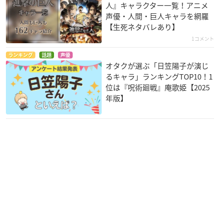
人』キャラクター一覧！アニメ
声優・人間・巨人キャラを網羅
【生死ネタバレあり】
ノー・ガンズ・ライ
異世界チート魔術師
ありふれた職業で世
1コメント
フ
界最強
グラミ
オリビエ・ファンデ
ティオ・クラルス
ランキング
話題
声優
ベルメ
オタクが選ぶ「日笠陽子が演じ
るキャラ」ランキングTOP10！1
位は『呪術廻戦』庵歌姫【2025
年版】
戦姫絶唱シンフォギ
かつて神だった獣た
グランベルム
アXV
ちへ
アンナ・フーゴ
マリア・カデンツァ
ライザ
ヴナ・イヴ