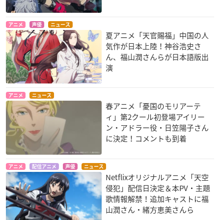
アニメ
声優
ニュース
夏アニメ「天官賜福」中国の人
魔法少女育成計画
ろんぐらいだぁす！
舟を編む
ルーラ
高宮紗希
岸辺みどり
気作が日本上陸！神谷浩史さ
ん、福山潤さんらが日本語版出
演
アニメ
ニュース
春アニメ「憂国のモリアーテ
ィ」第2クール初登場アイリー
ン・アドラー役・日笠陽子さん
ブブキ・ブランキ 星
ダンガンロンパ3 -Th
一人之下 the outcas
に決定！コメントも到着
の巨人
e End of 希望ヶ峰学
t
園- （未来編）
間絶美
夏禾
霧切響子
アニメ
配信アニメ
声優
ニュース
Netflixオリジナルアニメ「天空
侵犯」配信日決定＆本PV・主題
歌情報解禁！追加キャストに福
山潤さん・緒方恵美さんら