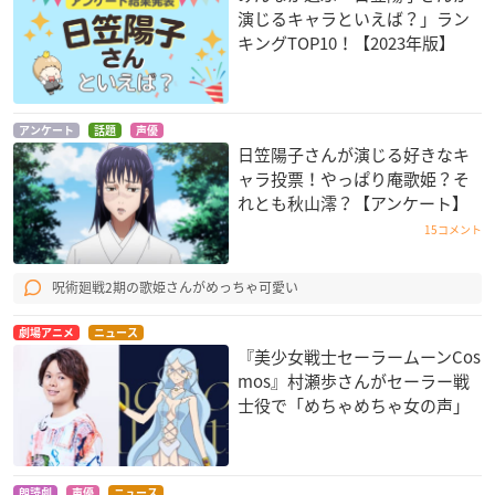
演じるキャラといえば？」ラン
キングTOP10！【2023年版】
されど罪人は竜と踊
一人之下 the outcas
ポプテピピック
る
t 羅天大醮篇
ポプ子（4話Aパー
アンケート
話題
声優
日笠陽子さんが演じる好きなキ
ジヴーニャ
夏禾（なつか）
ト）
ャラ投票！やっぱり庵歌姫？そ
れとも秋山澪？【アンケート】
15コメント
呪術廻戦2期の歌姫さんがめっちゃ可愛い
劇場アニメ
ニュース
宇宙よりも遠い場所
十二大戦
THE REFLECTION
『美少女戦士セーラームーンCos
前川かなえ
異能肉
スティール・ルーラ
mos』村瀬歩さんがセーラー戦
ー
士役で「めちゃめちゃ女の声」
朗読劇
声優
ニュース