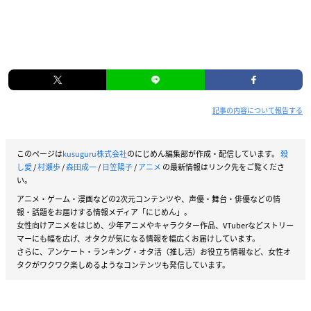
3D・プロップデザイン：杉村友和
美術監督：黛昌樹
色彩設計：山上愛子
撮影監督：伏原あかね
編集：木村佳史子
音響監督：髙桑一
音響効果：和田俊也
記事の内容について報告する
音響制作：ビットグルーヴプロモーション
音楽：吉川慶
音楽制作：TOY’S FACTORY
このページは
kusuguru株式会社
のにじめん編集部が作成・配信しています。
殺
し愛
/
村瀬歩
/
森田成一
/
日笠陽子
/
アニメ
の最新情報はリンク先をご覧くださ
音楽制作協力：ミラクル・バス
い。
アニメーション制作：プラチナビジョン
アニメ・ゲーム・漫画などの2次元コンテンツや、声優・舞台・俳優などの情
製作：
殺し愛
製作委員会
報・話題をお届けする情報メディア「にじめん」。
女性向けアニメをはじめ、少年アニメやキャラクター作品、VTuberなどストリー
【キャスト】
マーにも幅を広げ、オタクが気になる情報を幅広くお届けしています。
さらに、アンケート・ランキング・オタ活（推し活）お役立ち情報など、女性オ
シャトー・ダンクワース：
大西沙織
タクがワクワク楽しめるようなコンテンツも発信しています。
ソン・リャンハ：
下野紘
エウリペデス・リッツラン：堀内賢雄
ジム：天﨑滉平