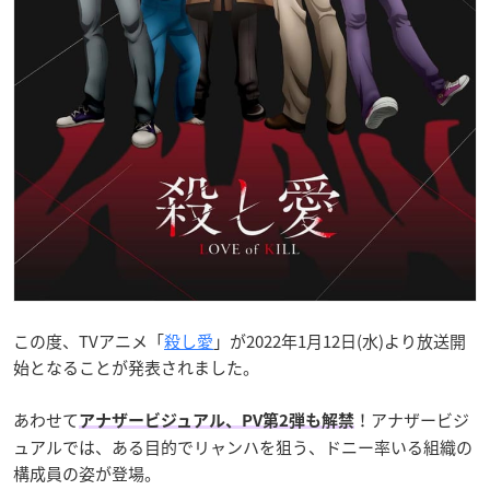
この度、TVアニメ「
殺し愛
」が2022年1月12日(水)より放送開
始となることが発表されました。
あわせて
！アナザービジ
アナザービジュアル、PV第2弾も解禁
ュアルでは、ある目的でリャンハを狙う、ドニー率いる組織の
構成員の姿が登場。