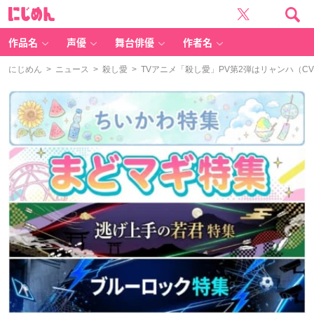
に
じ
め
ん
作品名
声優
舞台俳優
作者名
にじめん
>
ニュース
>
殺し愛
> TVアニメ「殺し愛」PV第2弾はリャンハ（C