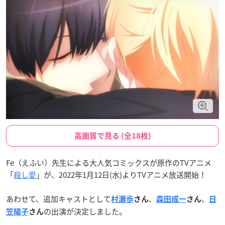
高画質で見る (全18枚)
Fe（えふい）先生による大人気コミックスが原作のTVアニメ
「
殺し愛
」が、2022年1月12日(水)よりTVアニメ放送開始！
あわせて、追加キャストとして
、
、
村瀬歩
さん
森田成一
さん
日
の出演が決定しました。
笠陽子
さん