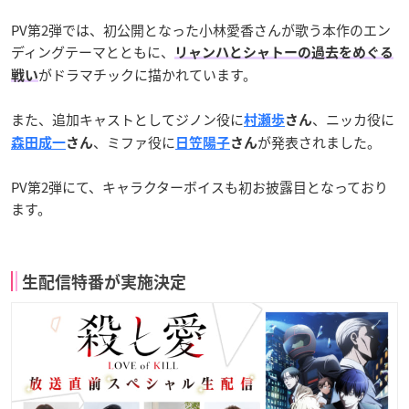
PV第2弾では、初公開となった小林愛香さんが歌う本作のエン
ディングテーマとともに、
リャンハとシャトーの過去をめぐる
がドラマチックに描かれています。
戦い
また、追加キャストとしてジノン役に
、ニッカ役に
村瀬歩
さん
、ミファ役に
が発表されました。
森田成一
さん
日笠陽子
さん
PV第2弾にて、キャラクターボイスも初お披露目となっており
ます。
生配信特番が実施決定