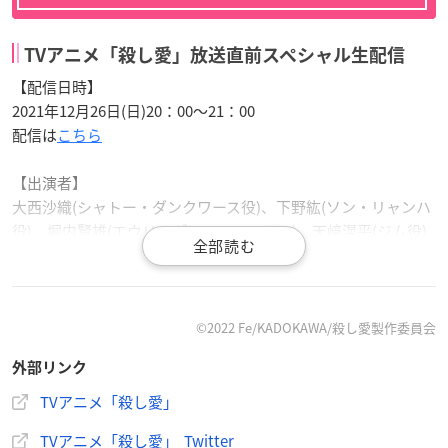
TVアニメ「殺し愛」放送直前スペシャル生配信
【配信日時】
2021年12月26日(日)20：00～21：00
配信は
こちら
【出演者】
大西沙織(シャトー・ダンクワース役)、下野紘(ソン・リャンハ
役)、堀内賢雄(エウリペデス・リッツラン)、天﨑滉平(ジム役)
※敬称略
©2022 Fe/KADOKAWA/殺し愛製作委員会
作品概要
外部リンク
TVアニメ「殺し愛」
TVアニメ「殺し愛」
TVアニメ「殺し愛」 Twitter