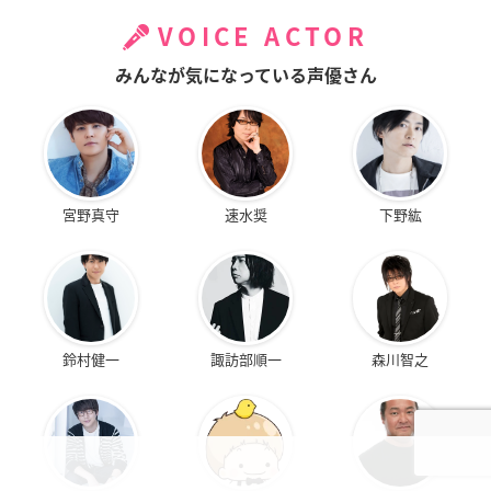
ホー：前野智昭
VOICE ACTOR
ジノン：
村瀬歩
ニッカ：
森田成一
みんなが気になっている声優さん
ミファ：
日笠陽子
ドニー：大塚芳忠
※敬称略
宮野真守
速水奨
下野紘
鈴村健一
諏訪部順一
森川智之