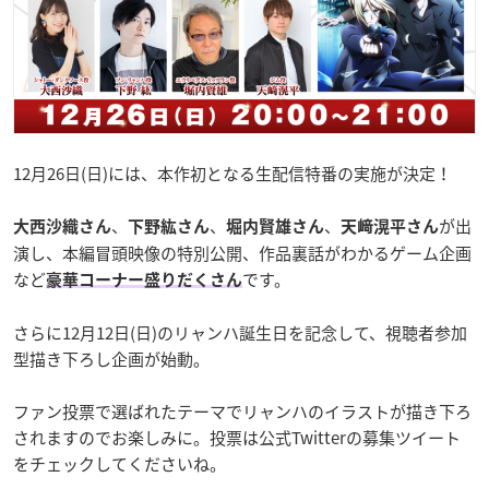
12月26日(日)には、本作初となる生配信特番の実施が決定！
、
、
、
が出
大西沙織さん
下野紘さん
堀内賢雄さん
天﨑滉平さん
演し、本編冒頭映像の特別公開、作品裏話がわかるゲーム企画
など
です。
豪華コーナー盛りだくさん
さらに12月12日(日)のリャンハ誕生日を記念して、視聴者参加
型描き下ろし企画が始動。
ファン投票で選ばれたテーマでリャンハのイラストが描き下ろ
されますのでお楽しみに。投票は公式Twitterの募集ツイート
をチェックしてくださいね。