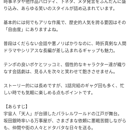
時事ネタや他作品パロディ、下ネタ、メタ発言をふんだんに盛
り込み、あらゆる笑いのスタイルが詰め込まれています。
基本的には何でもアリな作風で、歴史的人気を誇る要因はその
「自由度」にありますよね。
普段はくだらない会話や悪ノリばかりなのに、時折真剣な人間
ドラマやシリアスな長編が差し込まれるギャップも魅力。
テンポの良いボケとツッコミ、個性的なキャラクター達が織り
なす会話劇は、見る人を次々と笑わせて飽きさせません。
ストーリー的には長めですが、1話完結のギャグ回も多く、忙
しい時でも気軽に楽しめる点もポイントです。
【あらすじ】
宇宙人「天人」が台頭したパラレルワールドの江戸が舞台。
坂田銀時率いる万事屋が、さまざまな依頼に悪戦苦闘しながら
も、仲間や街の人々とドタバタな日々を送る。