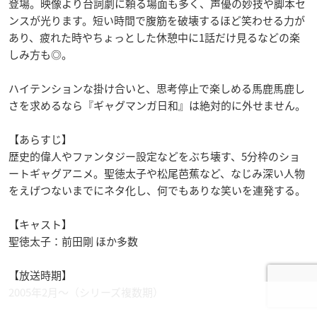
登場。映像より台詞劇に頼る場面も多く、声優の妙技や脚本セ
ンスが光ります。短い時間で腹筋を破壊するほど笑わせる力が
あり、疲れた時やちょっとした休憩中に1話だけ見るなどの楽
しみ方も◎。
ハイテンションな掛け合いと、思考停止で楽しめる馬鹿馬鹿し
さを求めるなら『ギャグマンガ日和』は絶対的に外せません。
【あらすじ】
歴史的偉人やファンタジー設定などをぶち壊す、5分枠のショ
ートギャグアニメ。聖徳太子や松尾芭蕉など、なじみ深い人物
をえげつないまでにネタ化し、何でもありな笑いを連発する。
【キャスト】
聖徳太子：前田剛 ほか多数
【放送時期】
2005年2月～（シリーズ複数期）