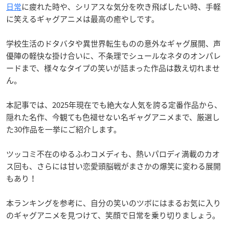
日常
に疲れた時や、シリアスな気分を吹き飛ばしたい時、手軽
に笑えるギャグアニメは最高の癒やしです。
学校生活のドタバタや異世界転生ものの意外なギャグ展開、声
優陣の軽快な掛け合いに、不条理でシュールなネタのオンパレ
ードまで、様々なタイプの笑いが詰まった作品は数え切れませ
ん。
本記事では、2025年現在でも絶大な人気を誇る定番作品から、
隠れた名作、今観ても色褪せない名ギャグアニメまで、厳選し
た30作品を一挙にご紹介します。
ツッコミ不在のゆるふわコメディも、熱いパロディ満載のカオ
ス回も、さらには甘い恋愛頭脳戦がまさかの爆笑に変わる展開
もあり！
本ランキングを参考に、自分の笑いのツボにはまるお気に入り
のギャグアニメを見つけて、笑顔で日常を乗り切りましょう。