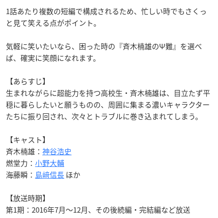
1話あたり複数の短編で構成されるため、忙しい時でもさくっ
と見て笑える点がポイント。
気軽に笑いたいなら、困った時の『斉木楠雄のΨ難』を選べ
ば、確実に笑顔になれます。
【あらすじ】
生まれながらに超能力を持つ高校生・斉木楠雄は、目立たず平
穏に暮らしたいと願うものの、周囲に集まる濃いキャラクター
たちに振り回され、次々とトラブルに巻き込まれてしまう。
【キャスト】
斉木楠雄：
神谷浩史
燃堂力：
小野大輔
海藤瞬：
島﨑信長
ほか
【放送時期】
第1期：2016年7月～12月、その後続編・完結編など放送