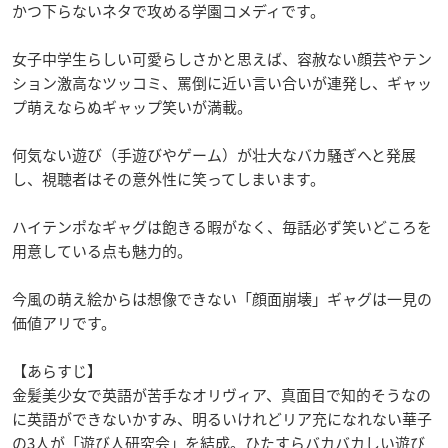
かつ下らないネタで攻める学園コメディです。
女子中学生らしい可愛らしさかと思えば、容赦ない顔芸やテン
ション激高なツッコミ、罵倒に近い言い合いが連発し、ギャッ
プ萌えならぬギャップ笑いが満載。
何気ない遊び（手遊びやゲーム）が壮大なバカ騒ぎへと発展
し、視聴者はその意外性に笑ってしまいます。
ハイテンポなギャグは飽きる暇がなく、毎話必ず笑いどころを
用意している点も魅力的。
今風の萌え絵からは想像できない「顔面崩壊」ギャグは一見の
価値アリです。
【あらすじ】
金髪美少女で英語が苦手なオリヴィア、真面目で知的そうなの
に英語ができないかすみ、明るいけれどリア充になれない華子
の3人が「遊び人研究会」を結成。ひたすらバカバカしい遊び