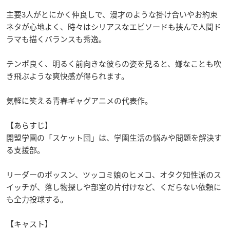
主要3人がとにかく仲良しで、漫才のような掛け合いやお約束
ネタが心地よく、時々はシリアスなエピソードも挟んで人間ド
ラマも描くバランスも秀逸。
テンポ良く、明るく前向きな彼らの姿を見ると、嫌なことも吹
き飛ぶような爽快感が得られます。
気軽に笑える青春ギャグアニメの代表作。
【あらすじ】
開盟学園の「スケット団」は、学園生活の悩みや問題を解決す
る支援部。
リーダーのボッスン、ツッコミ娘のヒメコ、オタク知性派のス
イッチが、落し物探しや部室の片付けなど、くだらない依頼に
も全力投球する。
【キャスト】