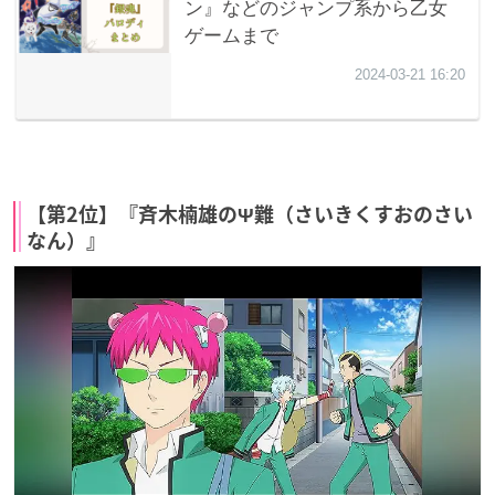
【第2位】『斉木楠雄のΨ難（さいきくすおのさい
なん）』