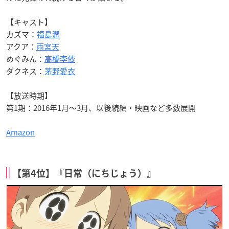
【キャスト】
カズマ：
福島潤
アクア：
雨宮天
めぐみん：
高橋李依
ダクネス：
茅野愛衣
【放送時期】
第1期：2016年1月～3月、以後続編・映画など多数展開
Amazon
【第4位】『日常（にちじょう）』