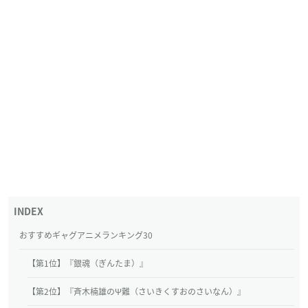
おすすめギャグアニメランキング30
【第1位】『銀魂（ぎんたま）』
【第2位】『斉木楠雄のΨ難（さいきくすおのさいなん）』