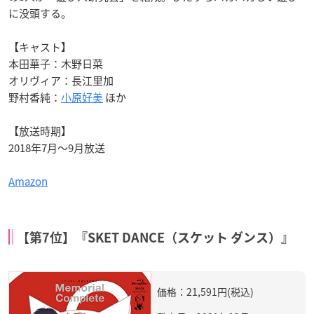
に没頭する。
【キャスト】
本田華子：木野日菜
オリヴィア：長江里加
野村香純：
小原好美
ほか
【放送時期】
2018年7月～9月放送
Amazon
【第7位】『SKET DANCE（スケット ダンス）』
価格：21,591円(税込)