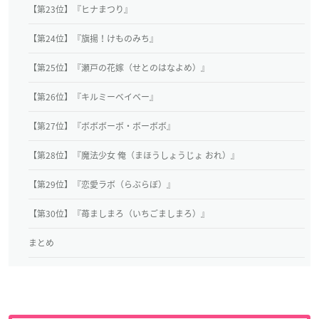
【第23位】『ヒナまつり』
【第24位】『旗揚！けものみち』
【第25位】『瀬戸の花嫁（せとのはなよめ）』
【第26位】『キルミーベイベー』
【第27位】『ボボボーボ・ボーボボ』
【第28位】『魔法少女 俺（まほうしょうじょ おれ）』
【第29位】『恋愛ラボ（らぶらぼ）』
【第30位】『苺ましまろ（いちごましまろ）』
まとめ