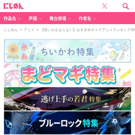
に
じ
め
ん
作品名
声優
舞台俳優
作者名
にじめん
>
アニメ
> 【笑いが止まらない】おすすめギャグアニメランキング30