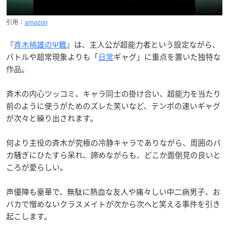
引用：
amazon
『
斉木楠雄のΨ難
』は、主人公が超能力者という設定ながら、
バトルや超常現象よりも「
日常
ギャグ」に重点を置いた独特な
作品。
斉木の内心ツッコミ、キャラ同士の掛け合い、超能力を当たり
前のように使うがためのズレた笑いなど、テンポの速いギャグ
が次々と繰り出されます。
何より主役の斉木が究極の冷静キャラでありながら、周囲のバ
カ騒ぎにひたすら呆れ、諦めながらも、どこか面倒見の良いと
ころが愛らしい。
声優陣も豪華で、無駄に熱血な友人や痛々しい中二病男子、お
バカで憎めないクラスメイトが次から次へと笑える事件を引き
起こします。