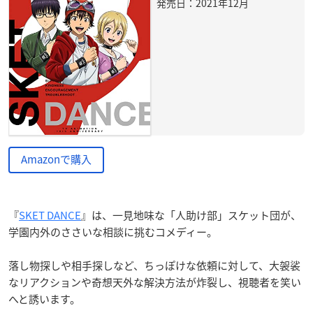
発売日：2021年12月
Amazonで購入
『
SKET DANCE
』は、一見地味な「人助け部」スケット団が、
学園内外のささいな相談に挑むコメディー。
落し物探しや相手探しなど、ちっぽけな依頼に対して、大袈裟
なリアクションや奇想天外な解決方法が炸裂し、視聴者を笑い
へと誘います。