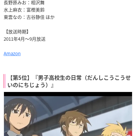
長野原みお：相沢舞
水上麻衣：富樫美鈴
東雲なの：古谷静佳 ほか
【放送時期】
2011年4月～9月放送
Amazon
【第5位】『男子高校生の日常（だんしこうこうせ
いのにちじょう）』