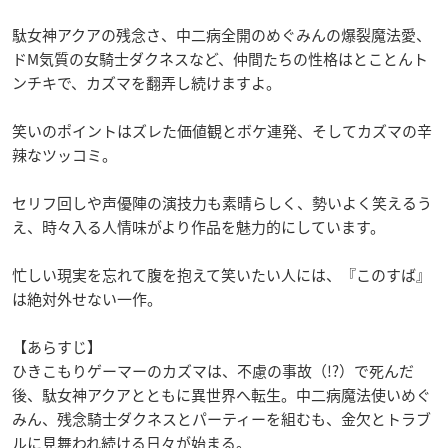
駄女神アクアの残念さ、中二病全開のめぐみんの爆裂魔法愛、
ドM気質の女騎士ダクネスなど、仲間たちの性格はとことんト
ンチキで、カズマを翻弄し続けますよ。
笑いのポイントはズレた価値観とボケ連発、そしてカズマの辛
辣なツッコミ。
セリフ回しや声優陣の演技力も素晴らしく、勢いよく笑えるう
え、時々入る人情味がより作品を魅力的にしています。
忙しい現実を忘れて腹を抱えて笑いたい人には、『このすば』
は絶対外せない一作。
【あらすじ】
ひきこもりゲーマーのカズマは、不慮の事故（!?）で死んだ
後、駄女神アクアとともに異世界へ転生。中二病魔法使いめぐ
みん、残念騎士ダクネスとパーティーを組むも、金欠とトラブ
ルに見舞われ続ける日々が始まる。