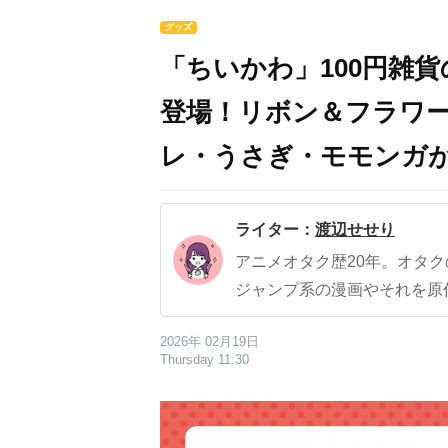
グッズ
「ちいかわ」100円雑貨
登場！リボン＆フラワ
レ・うさぎ・モモンガ
ライター：
渡辺せせり
アニメオタク歴20年。オタ
ジャンプ系の漫画やそれを原
2026年 02月19日
Thursday 11:30