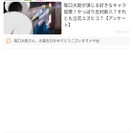
阪口大助が演じる好きなキャラ
投票！やっぱり志村新八？それ
とも立花ユズヒコ？【アンケー
ト】
4コメント
阪口大助さん、お誕生日おめでとうございます🎉🎊🎂
戦勇。
バトルスピリッツ ソ
もやしもん リターン
ードアイズ
ズ
ユーリ
スオウ
沢木惣右衛門直保
氷菓
エリアの騎士
機動戦士ガンダムAG
E
福部里志
山梨一郎
マックス・ハートウ
ェイ