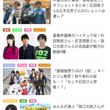
オフショットまとめ！石田彰さ
弱虫ペダル SPARE B
映画 プリキュアオー
劇場版 銀魂完結篇 万
ん&立木文彦さんの2ショットは
IKE
ルスターズ 春のカー
事屋よ永遠なれ
激レア
ニバル♪
糸川修作
志村新八
ポップ
食品
フェア
声優
ニュース
豪華声優陣がハイチュウ役！杉
田智和さん・釘宮理恵さん・阪
口大助さんらの会話劇が魅力の
動画4種
劇場版3D あたしン
劇場版 アクエリオン
劇場版 CLANNAD
イベント
アニメ
声優
ニュース
ち 情熱のちょ～超
ジュン
春原陽平
「銀魂後祭り2023（仮）」キー
能力♪母大暴走！
ビジュ解禁！桂や高杉の姿
ユズヒコ
も…！「もしや石田さん参
戦！？」
ランキング
話題
声優
みんなが選ぶ「阪口大助さんが