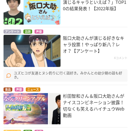
演じるキャラといえば？」TOP1
0の結果発表！【2022年版】
クレヨンしんちゃん
伝心 まもって守護
銀魂 SEMI-FINAL
嵐を呼ぶジャングル
月天！
志村新八
ヨシリン
七梨太助
アンケート
話題
声優
阪口大助さんが演じる好きなキ
ャラ投票！やっぱり新八？レ
オ？【アンケート】
4コメント
ユズヒコが友達とヌシ釣りに行く話好き。みかんとの幼少期の話も好
7SEEDS（第2期）
7SEEDS
バトルスピリッツ サ
き。
ーガブレイヴ
八巻朔也
八巻朔也
硯秀斗
食品
声優
ニュース
杉田智和さん＆阪口大助さんが
ナイスコンビネーション披露！
切なくも笑えるハイチュウWeb
動画