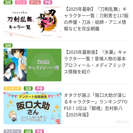
話題
アニメ
ゲーム
声優
【2025年最新】『刀剣乱舞』キ
ャラクター一覧｜刀剣男士117振
の声優・刀派・絵師・アニメ情
報などを完全網羅
話題
GOD EATER
銀魂（第3期）
血界戦線
【2025年最新版】『氷菓』キャ
藤木コウタ
志村新八
レオナルド・ウォッ
ラクター一覧！登場人物の基本
チ
プロフィール・メディアミック
ス情報を紹介
ランキング
話題
声優
オタクが選ぶ「阪口大助が演じ
るキャラクター」ランキングTO
P10！1位は『銀魂』志村新八
少年ハリウッド-HOL
ワールドトリガー
少年ハリウッド-HOL
【2025年版】
LY STAGE FOR 50-
LY STAGE FOR 49-
ゼノ
1コメント
富井実
富井実
アンケート
話題
声優