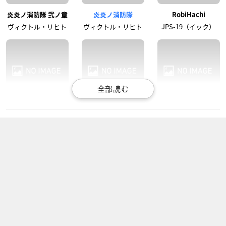
炎炎ノ消防隊 弐ノ章
炎炎ノ消防隊
RobiHachi
ヴィクトル・リヒト
ヴィクトル・リヒト
JPS-19（イック）
ほしの島のにゃんこ
銀魂 銀ノ魂篇
3月のライオン 第2シ
リーズ
コテツ
志村新八
横溝億泰
血界戦線 & BEYOND
銀魂 ポロリ篇
潔癖男子！青山くん