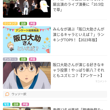
屋出演のライブ演奏に「10.5位
で草」
N・H・Kにようこ
銀魂
ディノブレイカー
そ!
志村新八
ジェット・シーゲル
ランキング
話題
声優
山崎薫
みんなが選ぶ「阪口大助さんが
演じるキャラといえば？」ラン
キングTOP9！【2023年版】
アンケート
話題
声優
阪口大助さんが演じる好きなキ
ャラ投票！やっぱり新八？それ
創聖のアクエリオン
あたしンち
銀魂 THE FINAL
ともユズヒコ？【アンケート】
ジュン
ユズヒコ
志村新八
9コメント
ウッソ一択
写真
話題
声優
声優12名が集結「銀魂後祭り」