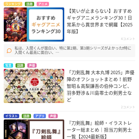
ランキング
話題
アニメ
【笑いが止まらない】おすすめ
ギャグアニメランキング30！日
常系から異世界まで網羅【2025
年版】
4コメント
銀魂'(第2期)
バトルスピリッツ ブ
刀語
私は、入間くんが面白い、特に第2期、第3期シリーズがよかった❗特に
レイヴ
志村新八
真庭蝶々
入間くん最高に面白い、…
硯秀斗
写真
話題
声優
「刀剣乱舞 大本丸博 2025」声優
陣のオフショットまとめ！前野
智昭＆高梨謙吾の伯仲コンビ、
羽多野渉＆川島零士の剣男士な
ど
2コメント
バトルスピリッツ 少
鋼殻のレギオス
CLANNAD ～AFTER
年激覇ダン
STORY～
ハーレイ・サットン
イラスト
話題
アプリ
声優
硯秀斗
春原陽平
『刀剣乱舞』絵師・イラストレ
ーター総まとめ｜担当刀剣男士
一覧【2024最新版】