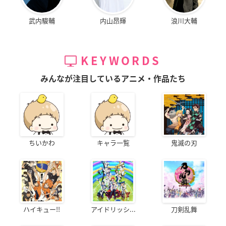
武内駿輔
内山昂輝
浪川大輔
KEYWORDS
みんなが注目しているアニメ・作品たち
ちいかわ
キャラ一覧
鬼滅の刃
ハイキュー!!
アイドリッシ...
刀剣乱舞