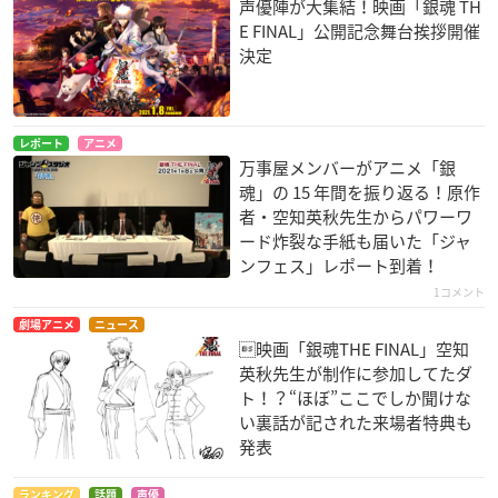
声優陣が大集結！映画「銀魂 TH
E FINAL」公開記念舞台挨拶開催
決定
レポート
アニメ
万事屋メンバーがアニメ「銀
魂」の 15 年間を振り返る！原作
者・空知英秋先生からパワーワ
ード炸裂な手紙も届いた「ジャ
ンフェス」レポート到着！
1コメント
劇場アニメ
ニュース
映画「銀魂THE FINAL」空知
英秋先生が制作に参加してたダ
ト！？“ほぼ”ここでしか聞けな
い裏話が記された来場者特典も
発表
ランキング
話題
声優