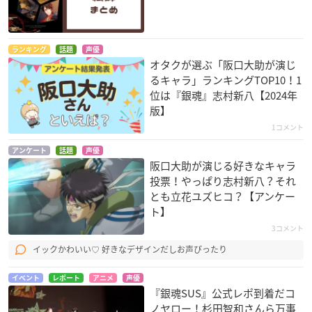
ランキング
話題
声優
オタクが選ぶ「阪口大助が演じ
るキャラ」ランキングTOP10！1
仮面のメイドガイ
もやしもん
CLANNAD
位は『銀魂』志村新八【2024年
幸助
沢木惣右衛門直保
春原陽平
版】
1コメント
アンケート
話題
声優
阪口大助が演じる好きなキャラ
投票！やっぱり志村新八？それ
とも立花ユズヒコ？【アンケー
ト】
バンブーブレード
BACCANO! -バッカ
ぼくらの
3コメント
ーノ-
中田勇次
ワク（和久隆）
ジャグジー
イックかわいい♡ 好きなデザインだしお声ぴったり
イベント
レポート
アニメ
声優
『銀魂SUS』公式レポ到着だコ
ノヤロー！杉田智和さんら万事