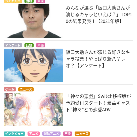
ランキング
話題
声優
みんなが選ぶ「阪口大助さんが
演じるキャラといえば？」TOP1
0の結果発表！【2021年版】
アンケート
話題
声優
阪口大助さんが演じる好きなキ
ャラ投票！やっぱり新八？レ
オ？【アンケート】
ゲーム
ニュース
「神々の悪戯」Switch移植版が
予約受付スタート！豪華キャス
ト“神々”との恋愛ADV
インタビュー
アニメ
配信アニメ
声優
ニュース