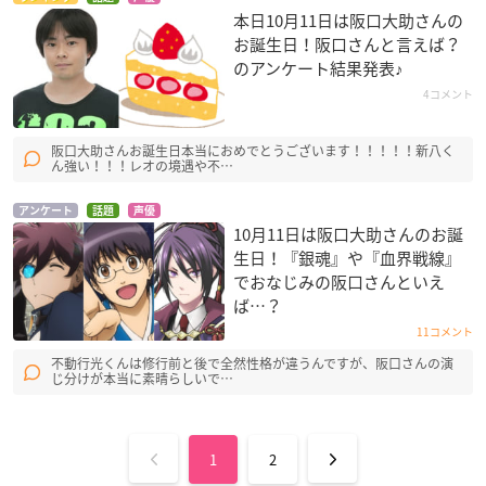
本日10月11日は阪口大助さんの
お誕生日！阪口さんと言えば？
のアンケート結果発表♪
4コメント
阪口大助さんお誕生日本当におめでとうございます！！！！！新八く
ん強い！！！レオの境遇や不…
アンケート
話題
声優
10月11日は阪口大助さんのお誕
生日！『銀魂』や『血界戦線』
でおなじみの阪口さんといえ
ば…？
11コメント
不動行光くんは修行前と後で全然性格が違うんですが、阪口さんの演
じ分けが本当に素晴らしいで…
1
2