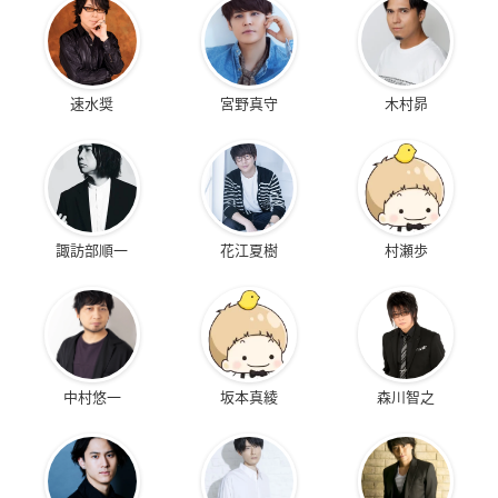
速水奨
宮野真守
木村昴
諏訪部順一
花江夏樹
村瀬歩
中村悠一
坂本真綾
森川智之