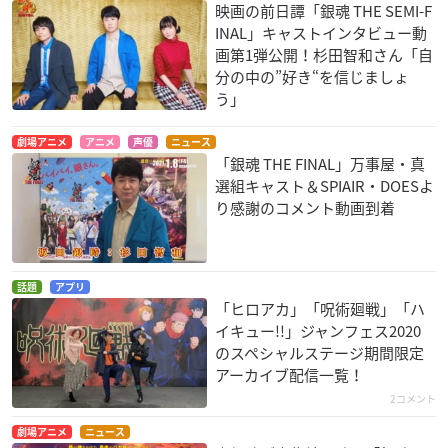
映画の前日譚「銀魂 THE SEMI-F
INAL」キャストインタビュー動
画第1弾公開！杉田智和さん「自
分の中の”好き“を信じましょ
う」
劇場アニメ
アニメ
声優
ニュース
「銀魂 THE FINAL」万事屋・真
選組キャスト＆SPIAIR・DOESよ
り感謝のコメント動画到着
話題
アプリ
「ヒロアカ」「呪術廻戦」「ハ
イキュー!!」ジャンフェス2020
のスペシャルステージ期間限定
アーカイブ配信一覧！
2コメント
劇場アニメ
ニュース