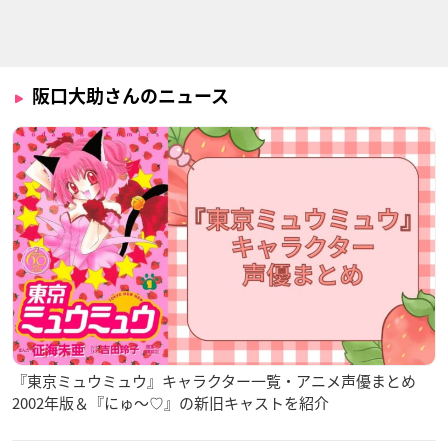
レオナルド・ウォッ
志村新八
塚本仁
チ
阪口大助さんのニュース
正解するカド
銀魂 烙陽決戦篇
3月のライオン
歌丸
志村新八
横溝億泰
『東京ミュウミュウ』キャラクター一覧・アニメ声優まとめ
デジモンユニバース
どうしても干支には
新あたしンち
2002年版＆『にゅ〜♡』の新旧キャストを紹介
アプリモンスターズ
いりたい
立花ユズヒコ
ハックモン
ウマ