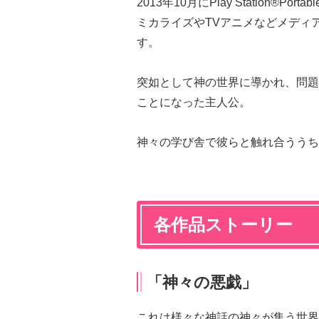
2013年10月にPlay Station
ミカライズやTVアニメなどメディ
す。
突如として神の世界に導かれ、問題
ことになった主人公。
神々の学び舎で彼らと触れ合ううち
各作品ストーリー
「神々の悪戯」
これは様々な神話の神々が集う世界