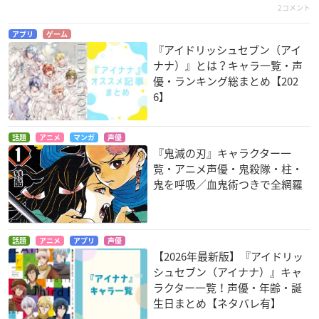
2コメント
アプリ
ゲーム
『アイドリッシュセブン（アイ
ナナ）』とは？キャラ一覧・声
優・ランキング総まとめ【202
6】
銀河機攻隊マジェス
RDG レッドデータガ
バクマン。(第3シリ
ティックプリンス
ール
ーズ)
話題
アニメ
マンガ
声優
ジークフリート
高柳一条
服部雄二郎
『鬼滅の刃』キャラクター一
覧・アニメ声優・鬼殺隊・柱・
鬼を呼吸／血鬼術つきで全網羅
話題
アニメ
アプリ
声優
【2026年最新版】『アイドリッ
絶園のテンペスト ～
イナズマイレブンGO
黒子のバスケ
シュセブン（アイナナ）』キャ
THE CIVILIZATION
クロノ・ストーン
伊月俊
ラクター一覧！声優・年齢・誕
BLASTER～
真名部陣一郎
生日まとめ【ネタバレ有】
星村潤一郎