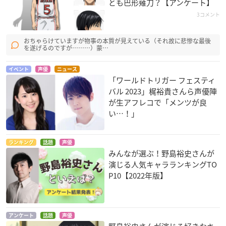
とも巴形薙刀？【アンケート】
3コメント
おちゃらけていますが物事の本質が見えている（それ故に悲惨な最後
を遂げるのですが………）蒙…
弱虫ペダル Re:RIDE
イナズマイレブン 超
伏 鉄砲娘の捕物帳
次元ドリームマッチ
石垣光太郎
徳川家定
イベント
声優
ニュース
豪炎寺修也
「ワールドトリガー フェスティ
バル 2023」梶裕貴さんら声優陣
が生アフレコで「メンツが良
い…！」
ランキング
話題
声優
みんなが選ぶ！野島裕史さんが
7SEEDS（第2期）
7SEEDS
演じる人気キャラランキングTO
雪間ハル
雪間ハル
P10【2022年版】
アンケート
話題
声優