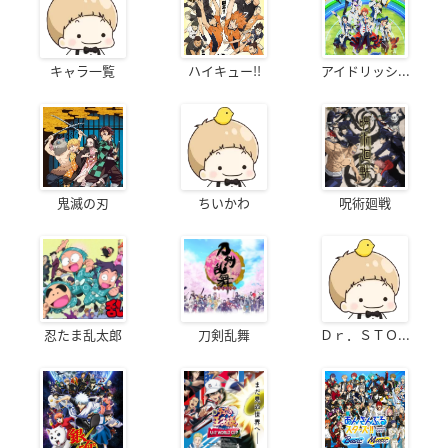
キャラ一覧
ハイキュー!!
アイドリッシ...
鬼滅の刃
ちいかわ
呪術廻戦
忍たま乱太郎
刀剣乱舞
Ｄｒ．ＳＴＯ...