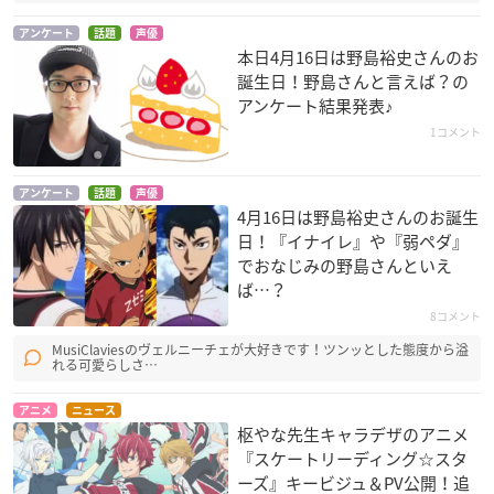
アンケート
話題
声優
本日4月16日は野島裕史さんのお
誕生日！野島さんと言えば？の
アンケート結果発表♪
1コメント
アンケート
話題
声優
4月16日は野島裕史さんのお誕生
日！『イナイレ』や『弱ペダ』
でおなじみの野島さんといえ
ば…？
8コメント
MusiClaviesのヴェルニーチェが大好きです！ツンッとした態度から溢
れる可愛らしさ…
アニメ
ニュース
枢やな先生キャラデザのアニメ
『スケートリーディング☆スタ
ーズ』キービジュ＆PV公開！追