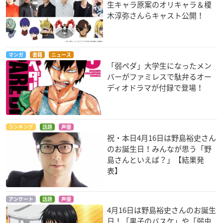
生キャラ原案のオリキャラ＆榎
木淳弥さんらキャスト公開！
マンガ
書籍
ニュース
「弱ペダ」大学生になったメン
バーがファミレスで駄弁るオー
ディオドラマが付録で登場！
ランキング
話題
声優
祝・本日4月16日は野島裕史さん
のお誕生日！みんなが思う「野
島さんといえば？」【結果発
表】
アンケート
話題
声優
4月16日は野島裕史さんのお誕生
日！「黒子のバスケ」や「弱虫