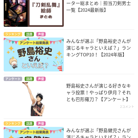
ーター総まとめ｜担当刀剣男士
一覧【2024最新版】
ランキング
話題
声優
精霊の守り人
ロミオ×ジュリエッ
デルトラクエスト
みんなが選ぶ「野島裕史さんが
ト
トーヤ
ライ
演じるキャラといえば？」ラン
フランシスコ
キングTOP10！【2024年版】
アンケート
話題
声優
野島裕史さんが演じる好きなキ
ャラ投票！やっぱり伊月？それ
とも巴形薙刀？【アンケート】
ヤマトナデシコ七変
デジモンセイバーズ
学園ヘヴン BOY'S L
2コメント
化
OVE HYPER!
トーマ・H・ノルシ
森井蘭丸
ュタイン
岩井卓人
ランキング
話題
声優
みんなが選ぶ「野島健児さんが
演じるキャラといえば？」ラン