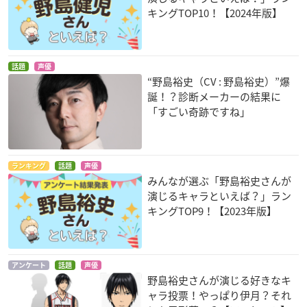
キングTOP10！【2024年版】
MAJOR（メジャー）
黒子のバスケ ウイン
黒子のバスケ ウイン
話題
声優
2nd season
ターカップ総集編 ～
ターカップ総集編 ～
“野島裕史（CV : 野島裕史）”爆
扉の向こう～
涙の先へ～
沢村涼太
誕！？診断メーカーの結果に
伊月俊
伊月俊
「すごい奇跡ですね」
ランキング
話題
声優
みんなが選ぶ「野島裕史さんが
演じるキャラといえば？」ラン
キングTOP9！【2023年版】
黒子のバスケ ウイン
劇場版 弱虫ペダル
弱虫ペダル Re:ROA
ターカップ総集編 ～
D
石垣光太郎
影と光～
石垣光太郎
伊月俊
アンケート
話題
声優
野島裕史さんが演じる好きなキ
ャラ投票！やっぱり伊月？それ