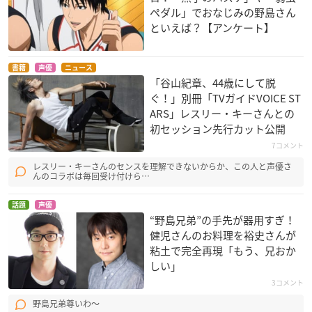
ペダル」でおなじみの野島さん
といえば？【アンケート】
書籍
声優
ニュース
「谷山紀章、44歳にして脱
ぐ！」別冊「TVガイドVOICE ST
ARS」レスリー・キーさんとの
初セッション先行カット公開
7コメント
レスリー・キーさんのセンスを理解できないからか、この人と声優さ
んのコラボは毎回受け付けら…
話題
声優
“野島兄弟”の手先が器用すぎ！
健児さんのお料理を裕史さんが
粘土で完全再現「もう、兄おか
しい」
3コメント
野島兄弟尊いわ～