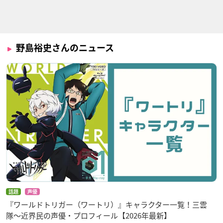
ROAD
モーリス
伊月俊
石垣光太郎
野島裕史さんのニュース
黒子のバスケ(第2期)
弱虫ペダル
ぎんぎつね
伊月俊
石垣光太郎
吉住真一
話題
声優
神さまのいない日曜
キングダム2
イナズマイレブンGO
『ワールドトリガー（ワートリ）』キャラクター一覧！三雲
日
ギャラクシー
蒙恬
隊〜近界民の声優・プロフィール【2026年最新】
ヨーキ
真名部陣一郎