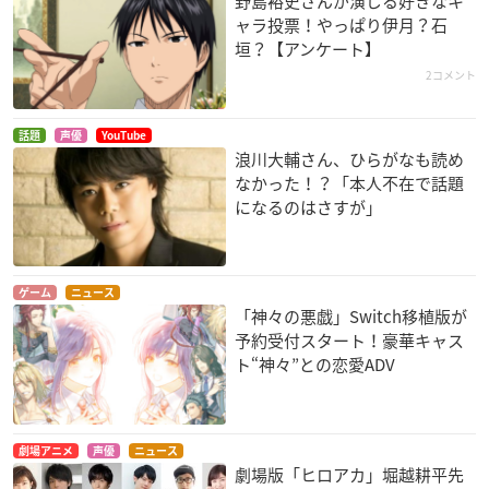
野島裕史さんが演じる好きなキ
ャラ投票！やっぱり伊月？石
垣？【アンケート】
2コメント
話題
声優
YouTube
浪川大輔さん、ひらがなも読め
なかった！？「本人不在で話題
になるのはさすが」
ゲーム
ニュース
「神々の悪戯」Switch移植版が
予約受付スタート！豪華キャス
ト“神々”との恋愛ADV
劇場アニメ
声優
ニュース
劇場版「ヒロアカ」堀越耕平先