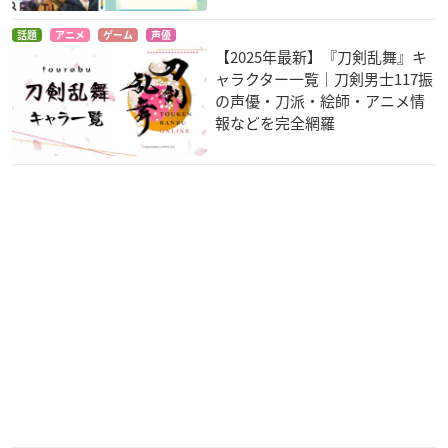
話題
アニメ
ゲーム
声優
【2025年最新】『刀剣乱舞』キ
ャラクター一覧｜刀剣男士117振
の声優・刀派・絵師・アニメ情
報などを完全網羅
灼眼のシャナIII -Fin
バクマン。(第2シリ
爆丸 バトルブローラ
al-
ーズ)
ーズ ガンダリアンイ
ンベーダーズ
池速人
服部雄二郎
レン
バクマン。
オオカミさんと七人
戦う司書 The Book
の仲間たち
of Bantorra
服部雄二郎
桐木リスト
エンリケ