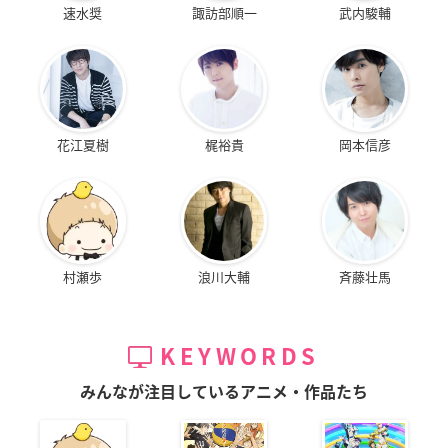
速水奨
諏訪部順一
武内駿輔
花江夏樹
梶裕貴
岡本信彦
村瀬歩
浪川大輔
斉藤壮馬
KEYWORDS
みんなが注目しているアニメ・作品たち