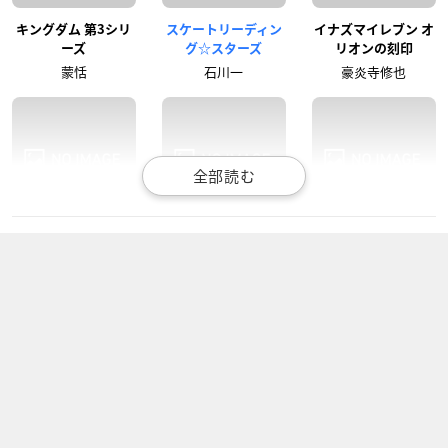
キングダム 第3シリ
スケートリーディン
イナズマイレブン オ
ーズ
グ☆スターズ
リオンの刻印
蒙恬
石川一
豪炎寺修也
刻刻
潔癖男子！青山くん
ピカイア!!
佑河翼
成田紫苑
モーリス博士
ピカイア！
黒子のバスケ(第3期)
弱虫ペダル GRANDE