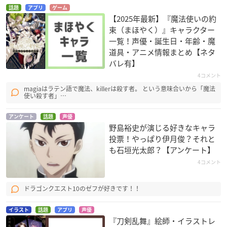
話題
アプリ
ゲーム
【2025年最新】『魔法使いの約
束（まほやく）』キャラクター
一覧！声優・誕生日・年齢・魔
道具・アニメ情報まとめ【ネタ
バレ有】
4コメント
イナズマイレブン
とらドラ!
スケアクロウマン
magiaはラテン語で魔法、killerは殺す者。 という意味合いから「魔法
豪炎寺修也
北村祐作
スケアクロウマン
使い殺す者」…
アンケート
話題
声優
野島裕史が演じる好きなキャラ
投票！やっぱり伊月俊？それと
も石垣光太郎？【アンケート】
4コメント
灼眼のシャナII
ななついろ★ドロッ
英國戀物語エマ 第二
プス
幕
池速人
ドラゴンクエスト10のゼフが好きです！！
石蕗正晴
ロバート
イラスト
話題
アプリ
声優
『刀剣乱舞』絵師・イラストレ