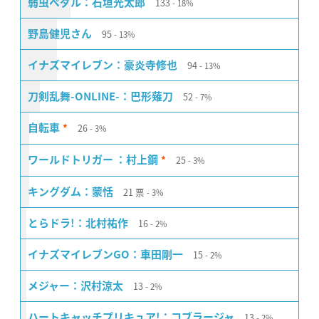
133
弱虫ペダル：石垣光太郎
18%
95
野島健児さん
13%
94
イナズマイレブン：豪炎寺修也
13%
52
刀剣乱舞-ONLINE-：巴形薙刀
7%
26
自転車
3%
*
25
ワールドトリガー ：村上鋼
3%
*
21
票
キングダム：蒙恬
3%
16
とらドラ!：北村祐作
2%
15
イナズマイレブンGO：車田剛一
2%
13
メジャー：沢村涼太
2%
13
ハートキャッチプリキュア!：コブラージャ
2%