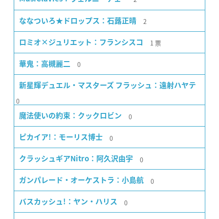
2
ななついろ★ドロップス：石蕗正晴
1
票
ロミオ×ジュリエット：フランシスコ
0
華鬼：高槻麗二
新星輝デュエル・マスターズ フラッシュ：遠射ハヤテ
0
0
魔法使いの約束：クックロビン
0
ピカイア!：モーリス博士
0
クラッシュギアNitro：阿久沢由宇
0
ガンパレード・オーケストラ：小島航
0
バスカッシュ!：ヤン・ハリス