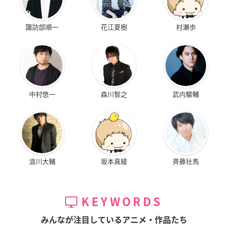
諏訪部順一
花江夏樹
村瀬歩
中村悠一
森川智之
武内駿輔
浪川大輔
坂本真綾
斉藤壮馬
KEYWORDS
みんなが注目しているアニメ・作品たち