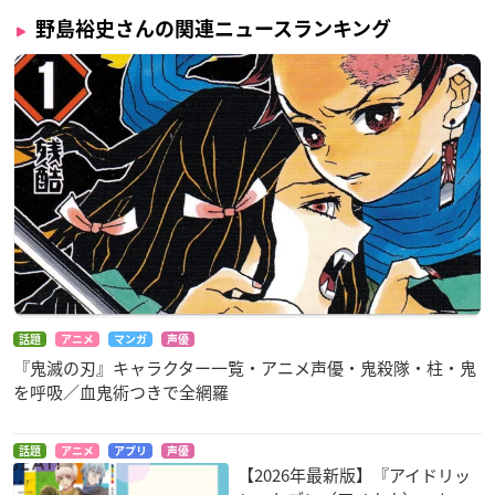
野島裕史さんの関連ニュースランキング
話題
アニメ
マンガ
声優
『鬼滅の刃』キャラクター一覧・アニメ声優・鬼殺隊・柱・鬼
を呼吸／血鬼術つきで全網羅
話題
アニメ
アプリ
声優
【2026年最新版】『アイドリッ