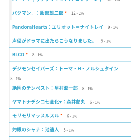
12
バクマン。：服部雄二郎
2%
*
9
PandoraHearts：エリオット＝ナイトレイ
1%
9
声優がドラマに出たらこうなりました。
1%
8
BLCD
1%
*
デジモンセイバーズ：トーマ・H・ノルシュタイン
8
1%
8
絶園のテンペスト：星村潤一郎
1%
6
ヤマトナデシコ七変化♥：森井蘭丸
1%
6
モリモリマッスルスル
1%
*
5
灼眼のシャナ：池速人
1%