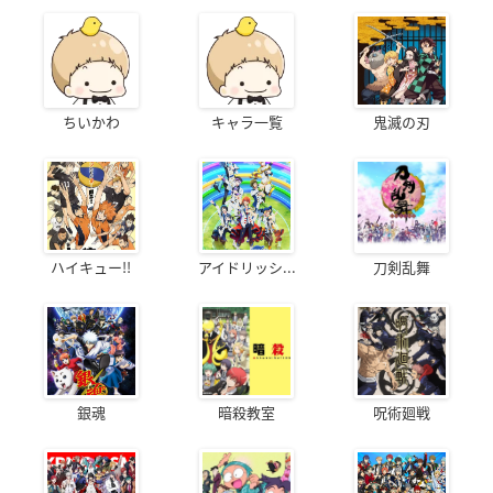
ちいかわ
キャラ一覧
鬼滅の刃
ハイキュー!!
アイドリッシ...
刀剣乱舞
銀魂
暗殺教室
呪術廻戦