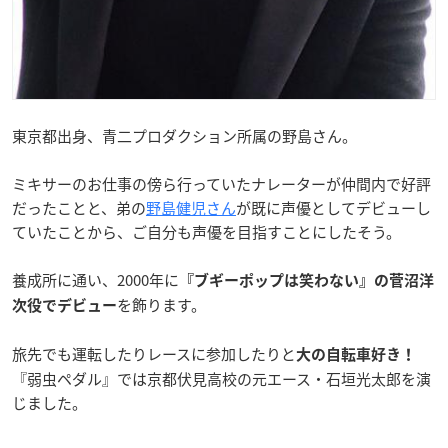
東京都出身、青二プロダクション所属の野島さん。
ミキサーのお仕事の傍ら行っていたナレーターが仲間内で好評
だったことと、弟の
野島健児さん
が既に声優としてデビューし
ていたことから、ご自分も声優を目指すことにしたそう。
養成所に通い、2000年に
『ブギーポップは笑わない』の菅沼洋
を飾ります。
次役でデビュー
旅先でも運転したりレースに参加したりと
大の自転車好き！
『弱虫ペダル』では京都伏見高校の元エース・石垣光太郎を演
じました。