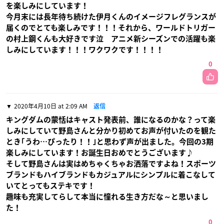
を楽しみにしています！
今月末には長年待ち続けた伊月くんのイメージフレグランスが
届くのでとても楽しみです！！！それから、ワールドトリガー
の村上鋼くんも大好きです泣 アニメ新シーズンでの活躍も楽
しみにしています！！！ワクワクです！！！！
0
2020年4月10日 at 2:09 AM
返信
キングダムの蒙恬はキャスト発表前、誰になるのかな？って楽
しみにしていて野島さんと分かり初めてお声が付いたのを観た
とき｢うわ…ぴったり！！｣と思わず声が出ました。今回の3期
楽しみにしています！お誕生日おめでとうございます♪
そして野島さんは実はめちゃくちゃお洒落ですよね！スポーツ
ブランドもハイブランドもカジュアルにシンプルに着こなして
いてとってもステキです！
趣味も充実してらして本当に憧れる生き方だな～と思いまし
た！
0