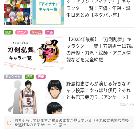
シュセブン（アイナナ）』キャ
ラクター一覧！声優・年齢・誕
生日まとめ【ネタバレ有】
話題
アニメ
ゲーム
声優
【2025年最新】『刀剣乱舞』キ
ャラクター一覧｜刀剣男士117振
の声優・刀派・絵師・アニメ情
報などを完全網羅
アンケート
話題
声優
野島裕史さんが演じる好きなキ
ャラ投票！やっぱり伊月？それ
とも巴形薙刀？【アンケート】
3コメント
おちゃらけていますが物事の本質が見えている（それ故に悲惨な最後
を遂げるのですが………）蒙…