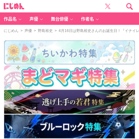
に
じ
め
ん
作品名
声優
舞台俳優
作者名
にじめん
>
声優
>
野島裕史
> 4月16日は野島裕史さんのお誕生日！『イナイ