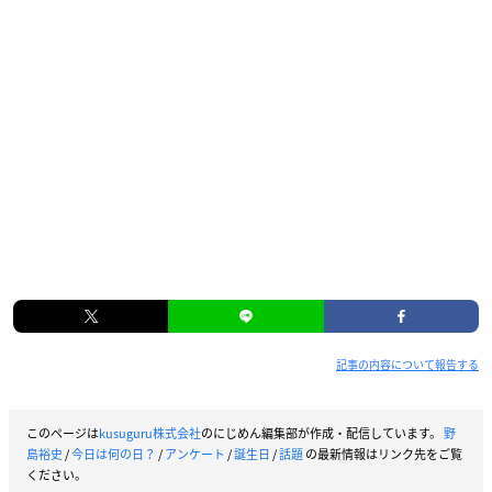
記事の内容について報告する
このページは
kusuguru株式会社
のにじめん編集部が作成・配信しています。
野
島裕史
/
今日は何の日？
/
アンケート
/
誕生日
/
話題
の最新情報はリンク先をご覧
ください。