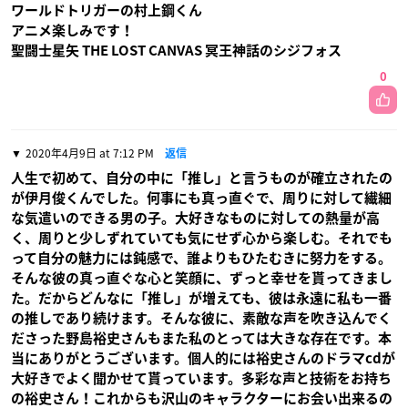
ワールドトリガーの村上鋼くん
アニメ楽しみです！
聖闘士星矢 THE LOST CANVAS 冥王神話のシジフォス
0
2020年4月9日 at 7:12 PM
返信
人生で初めて、自分の中に「推し」と言うものが確立されたの
が伊月俊くんでした。何事にも真っ直ぐで、周りに対して繊細
な気遣いのできる男の子。大好きなものに対しての熱量が高
く、周りと少しずれていても気にせず心から楽しむ。それでも
って自分の魅力には鈍感で、誰よりもひたむきに努力をする。
そんな彼の真っ直ぐな心と笑顔に、ずっと幸せを貰ってきまし
た。だからどんなに「推し」が増えても、彼は永遠に私も一番
の推しであり続けます。そんな彼に、素敵な声を吹き込んでく
ださった野島裕史さんもまた私のとっては大きな存在です。本
当にありがとうございます。個人的には裕史さんのドラマcdが
大好きでよく聞かせて貰っています。多彩な声と技術をお持ち
の裕史さん！これからも沢山のキャラクターにお会い出来るの