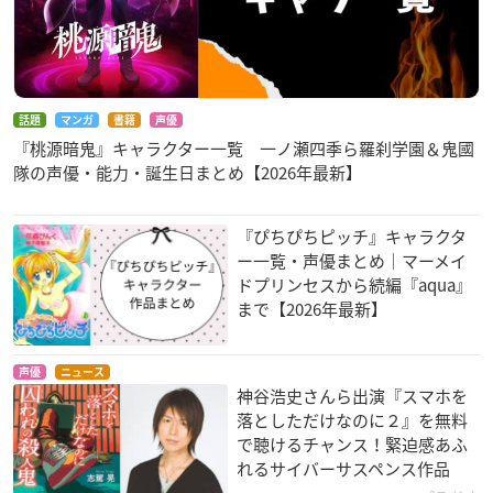
話題
マンガ
書籍
声優
『桃源暗鬼』キャラクター一覧 一ノ瀬四季ら羅刹学園＆鬼國
隊の声優・能力・誕生日まとめ【2026年最新】
『ぴちぴちピッチ』キャラクタ
ー一覧・声優まとめ｜マーメイ
ドプリンセスから続編『aqua』
まで【2026年最新】
声優
ニュース
神谷浩史さんら出演『スマホを
落としただけなのに２』を無料
で聴けるチャンス！緊迫感あふ
れるサイバーサスペンス作品