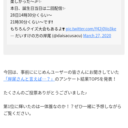
楽しかった〜🎉✨
本日、誕生日当日は二回配信✨
28日14時30分くらい〜
21時30分くらい〜です❗️
もちろんクイズ大会もあるよ❣️
pic.twitter.com/Y42j0Vo3ke
— だいすけの方の岸尾 (@daisacusacu)
March 27, 2020
今回は、事前ににじめんユーザーの皆さんにお聞きしていた
「岸尾さんと言えば…？」
のアンケート結果TOP5を発表！
たくさんのご投票ありがとうございました♪
第1位に輝いたのは一体誰なのか！？ぜひ一緒に予想しながら
ご覧ください。