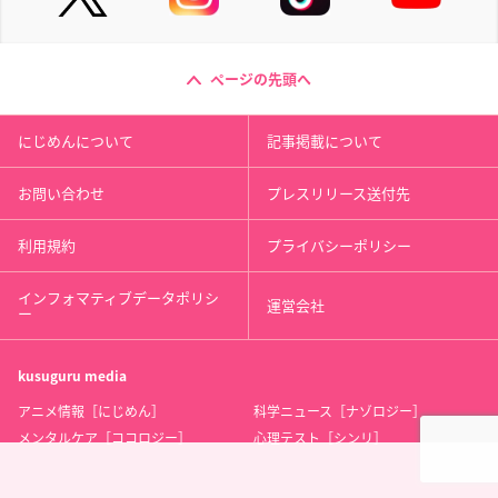
ページの先頭へ
にじめんについて
記事掲載について
お問い合わせ
プレスリリース送付先
利用規約
プライバシーポリシー
インフォマティブデータポリシ
運営会社
ー
kusuguru
media
アニメ情報［にじめん］
科学ニュース［ナゾロジー］
メンタルケア［ココロジー］
心理テスト［シンリ］