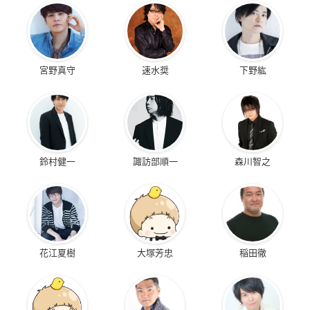
宮野真守
速水奨
下野紘
鈴村健一
諏訪部順一
森川智之
花江夏樹
大塚芳忠
稲田徹