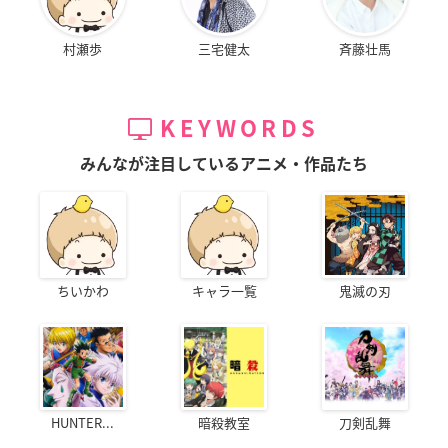
村瀬歩
三宅健太
斉藤壮馬
KEYWORDS
みんなが注目しているアニメ・作品たち
ちいかわ
キャラ一覧
鬼滅の刃
HUNTER...
暗殺教室
刀剣乱舞