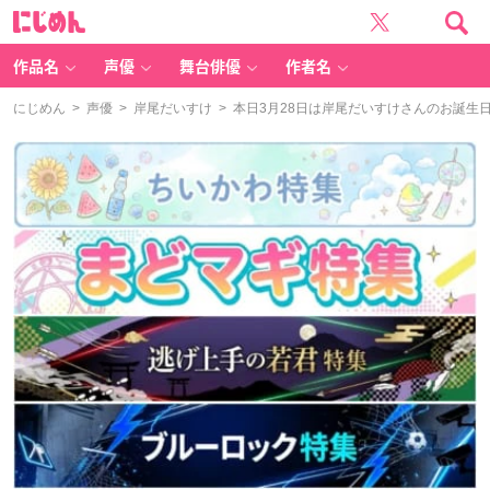
に
じ
め
ん
作品名
声優
舞台俳優
作者名
にじめん
>
声優
>
岸尾だいすけ
> 本日3月28日は岸尾だいすけさんのお誕生