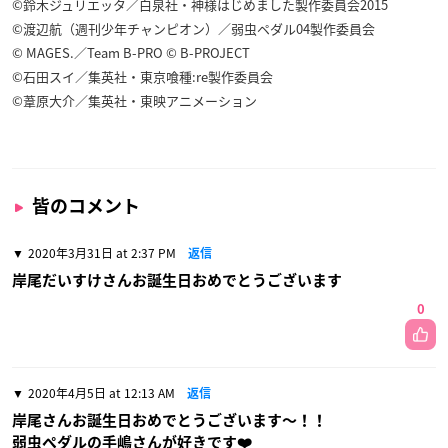
©鈴木ジュリエッタ／白泉社・神様はじめました製作委員会2015
©渡辺航（週刊少年チャンピオン）／弱虫ペダル04製作委員会
© MAGES.／Team B-PRO © B-PROJECT
©石田スイ／集英社・東京喰種:re製作委員会
©葦原大介／集英社・東映アニメーション
皆のコメント
2020年3月31日 at 2:37 PM
返信
岸尾だいすけさんお誕生日おめでとうございます
0
2020年4月5日 at 12:13 AM
返信
岸尾さんお誕生日おめでとうございます〜！！
弱虫ペダルの手嶋さんが好きです❤️