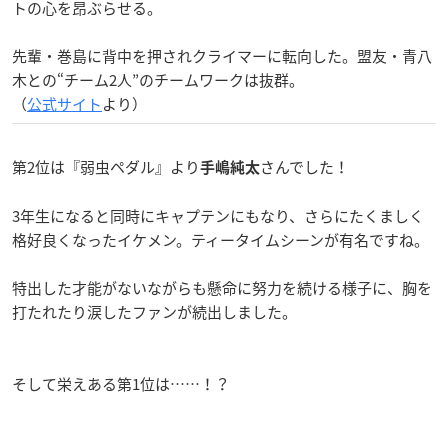
トの心を昂ぶらせる。
先輩・巻島に背中を押されクライマーに転向した。盟友・青八
木との“チーム2人”のチームワークは抜群。
（
公式サイト
より）
第2位は『弱虫ペダル』より
さんでした！
手嶋純太
3年生になると同時にキャプテンにもなり、さらにたくましく
格好良くなったイケメン。ティータイムシーンが有名ですね。
特出した才能がないながらも懸命に努力を続ける様子に、胸を
打たれたり涙したファンが続出しました。
そして栄えある第1位は……！？