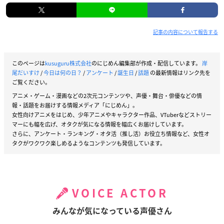
記事の内容について報告する
このページは
kusuguru株式会社
のにじめん編集部が作成・配信しています。
岸
尾だいすけ
/
今日は何の日？
/
アンケート
/
誕生日
/
話題
の最新情報はリンク先を
ご覧ください。
アニメ・ゲーム・漫画などの2次元コンテンツや、声優・舞台・俳優などの情
報・話題をお届けする情報メディア「にじめん」。
女性向けアニメをはじめ、少年アニメやキャラクター作品、VTuberなどストリー
マーにも幅を広げ、オタクが気になる情報を幅広くお届けしています。
さらに、アンケート・ランキング・オタ活（推し活）お役立ち情報など、女性オ
タクがワクワク楽しめるようなコンテンツも発信しています。
VOICE ACTOR
みんなが気になっている声優さん