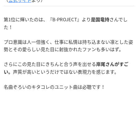
（
公式サイト
より）
第1位に輝いたのは、『B-PROJECT』より
さんでし
是国竜持
た！
プロ意識は人一倍強く、仕事に私情は持ち込まない凛とした姿
勢とその愛らしい見た目に射抜かれたファンも多いはず。
さらにこの見た目にきちんと合う声を出せる
岸尾さんがすご
声質が高いというだけではない表現力を感じます。
い。
名曲ぞろいのキタコレのユニット曲は必聴です！