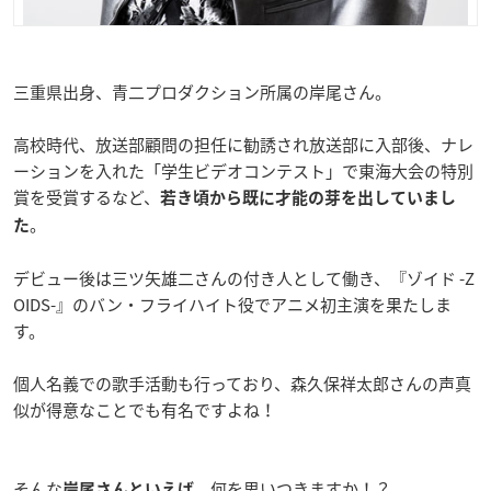
三重県出身、青二プロダクション所属の岸尾さん。
高校時代、放送部顧問の担任に勧誘され放送部に入部後、ナレ
ーションを入れた「学生ビデオコンテスト」で東海大会の特別
賞を受賞するなど、
若き頃から既に才能の芽を出していまし
。
た
デビュー後は三ツ矢雄二さんの付き人として働き、『ゾイド -Z
OIDS-』のバン・フライハイト役でアニメ初主演を果たしま
す。
個人名義での歌手活動も行っており、森久保祥太郎さんの声真
似が得意なことでも有名ですよね！
そんな
、何を思いつきますか！？
岸尾さんといえば