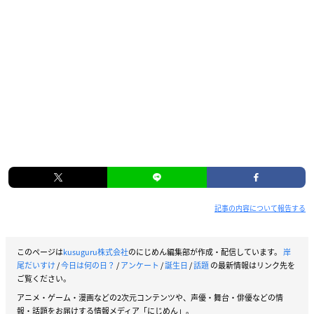
記事の内容について報告する
このページは
kusuguru株式会社
のにじめん編集部が作成・配信しています。
岸
尾だいすけ
/
今日は何の日？
/
アンケート
/
誕生日
/
話題
の最新情報はリンク先を
ご覧ください。
アニメ・ゲーム・漫画などの2次元コンテンツや、声優・舞台・俳優などの情
報・話題をお届けする情報メディア「にじめん」。