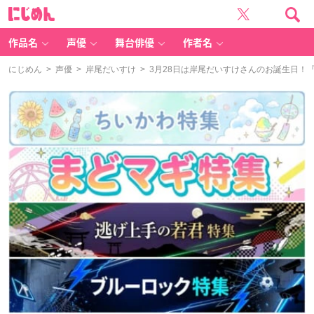
に
じ
め
ん
作品名
声優
舞台俳優
作者名
にじめん
>
声優
>
岸尾だいすけ
> 3月28日は岸尾だいすけさんのお誕生日！