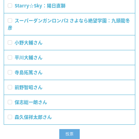
Starry☆Sky：陽日直獅
スーパーダンガンロンパ2 さよなら絶望学園：九頭龍冬
彦
小野大輔さん
平川大輔さん
寺島拓篤さん
前野智昭さん
保志総一朗さん
森久保祥太郎さん