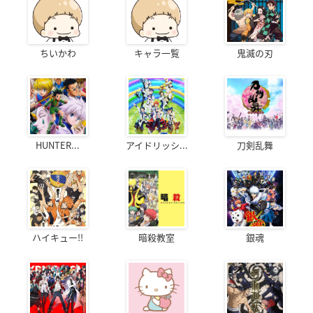
ちいかわ
キャラ一覧
鬼滅の刃
HUNTER...
アイドリッシ...
刀剣乱舞
ハイキュー!!
暗殺教室
銀魂