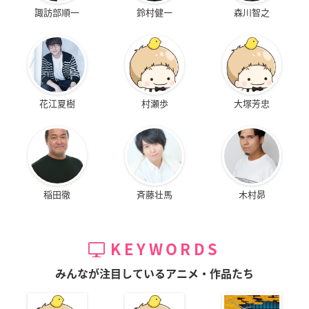
諏訪部順一
鈴村健一
森川智之
花江夏樹
村瀬歩
大塚芳忠
稲田徹
斉藤壮馬
木村昴
KEYWORDS
みんなが注目しているアニメ・作品たち