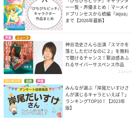
『ぴちぴちピッチ』キャラクタ
ー一覧・声優まとめ｜マーメイ
ドプリンセスから続編『aqua』
まで【2026年最新】
声優
ニュース
神谷浩史さんら出演『スマホを
落としただけなのに２』を無料
で聴けるチャンス！緊迫感あふ
れるサイバーサスペンス作品
2コメント
ランキング
話題
声優
みんなが選ぶ「岸尾だいすけさ
んが演じるキャラといえば？」
ランキングTOP10！【2023年
版】