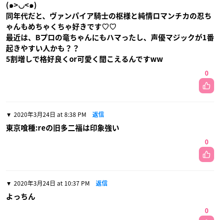
(๑>◡<๑)
同年代だと、ヴァンパイア騎士の枢様と純情ロマンチカの忍ち
ゃんもめちゃくちゃ好きです♡♡
最近は、Bプロの竜ちゃんにもハマったし、声優マジックが1番
起きやすい人かも？？
5割増しで格好良くor可愛く聞こえるんですww
0
2020年3月24日 at 8:38 PM
返信
東京喰種:reの旧多二福は印象強い
0
2020年3月24日 at 10:37 PM
返信
よっちん
0