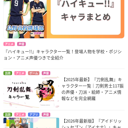
アニメ
声優
『ハイキュー!!』キャラクター一覧！登場人物を学校・ポジシ
ョン・アニメ声優つきで全紹介
話題
アニメ
ゲーム
声優
【2025年最新】『刀剣乱舞』キ
ャラクター一覧｜刀剣男士117振
の声優・刀派・絵師・アニメ情
報などを完全網羅
話題
アニメ
アプリ
声優
【2026年最新版】『アイドリッ
シュセブン（アイナナ）』キャ