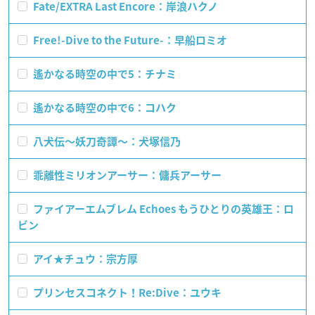
Fate/EXTRA Last Encore：岸浪ハクノ
Free!-Dive to the Future-：早船ロミオ
遙かなる時空の中で5：チナミ
遙かなる時空の中で6：コハク
八犬伝〜妖刀奇譚〜：犬塚信乃
乖離性ミリオンアーサー：傭兵アーサー
ファイアーエムブレム Echoes もうひとりの英雄王：ロ
ビン
アイ★チュウ：宗方厚
プリンセスコネクト！Re:Dive：ユウキ