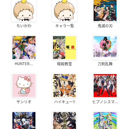
ちいかわ
キャラ一覧
鬼滅の刃
HUNTER...
暗殺教室
刀剣乱舞
サンリオ
ハイキュー!!
ヒプノシスマ...