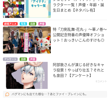
ラクター一覧！声優・年齢・誕
生日まとめ【ネタバレ有】
劇場アニメ
写真
話題
声優
特「刀剣乱舞-花丸-」～華ノ巻～
公開記念特番の声優陣オフショ
ット！おっきいこんのすけも◎
アンケート
話題
声優
阿部敦さんが演じる好きなキャ
ラ投票！やっぱり壮五？それと
も泉田？【アンケート】
6コメント
バグマンにも出てた様な…？あとファイ・ブレインにも。