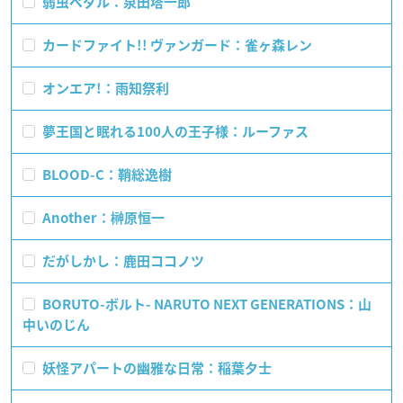
弱虫ペダル：泉田塔一郎
カードファイト!! ヴァンガード：雀ヶ森レン
オンエア!：雨知祭利
夢王国と眠れる100人の王子様：ルーファス
BLOOD-C：鞘総逸樹
Another：榊原恒一
だがしかし：鹿田ココノツ
BORUTO-ボルト- NARUTO NEXT GENERATIONS：山
中いのじん
妖怪アパートの幽雅な日常：稲葉夕士