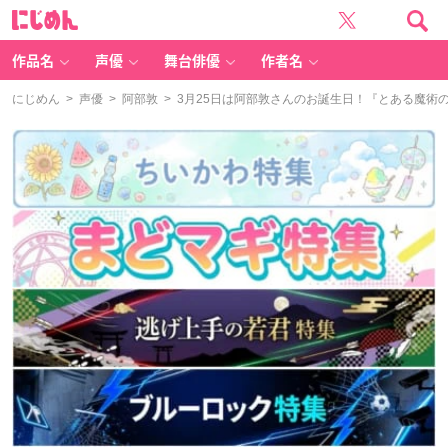
に
じ
め
ん
作品名
声優
舞台俳優
作者名
にじめん
>
声優
>
阿部敦
> 3月25日は阿部敦さんのお誕生日！『とある魔