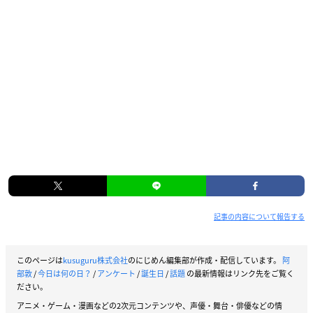
記事の内容について報告する
このページは
kusuguru株式会社
のにじめん編集部が作成・配信しています。
阿
部敦
/
今日は何の日？
/
アンケート
/
誕生日
/
話題
の最新情報はリンク先をご覧く
ださい。
アニメ・ゲーム・漫画などの2次元コンテンツや、声優・舞台・俳優などの情