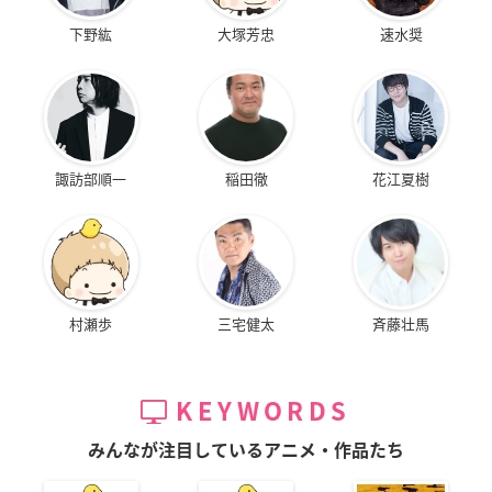
下野紘
大塚芳忠
速水奨
諏訪部順一
稲田徹
花江夏樹
村瀬歩
三宅健太
斉藤壮馬
KEYWORDS
みんなが注目しているアニメ・作品たち