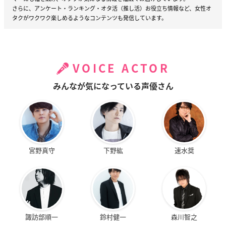
さらに、アンケート・ランキング・オタ活（推し活）お役立ち情報など、女性オ
タクがワクワク楽しめるようなコンテンツも発信しています。
VOICE ACTOR
みんなが気になっている声優さん
宮野真守
下野紘
速水奨
諏訪部順一
鈴村健一
森川智之