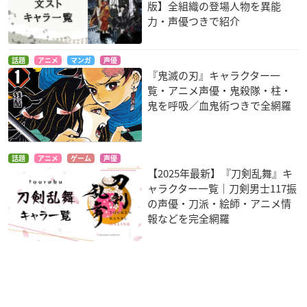
版】全組織の登場人物を異能
力・声優つきで紹介
話題
アニメ
マンガ
声優
『鬼滅の刃』キャラクター一
覧・アニメ声優・鬼殺隊・柱・
鬼を呼吸／血鬼術つきで全網羅
話題
アニメ
ゲーム
声優
【2025年最新】『刀剣乱舞』キ
ャラクター一覧｜刀剣男士117振
の声優・刀派・絵師・アニメ情
報などを完全網羅