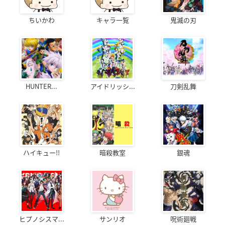
ちいかわ
キャラ一覧
鬼滅の刃
HUNTER...
アイドリッシ...
刀剣乱舞
ハイキュー!!
暗殺教室
銀魂
ヒプノシスマ...
サンリオ
呪術廻戦