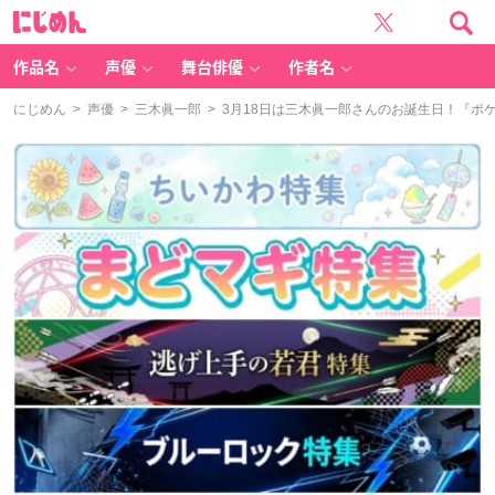
に
じ
め
ん
作品名
声優
舞台俳優
作者名
にじめん
>
声優
>
三木眞一郎
> 3月18日は三木眞一郎さんのお誕生日！『