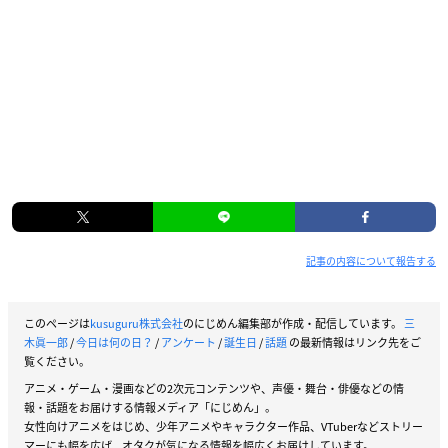
記事の内容について報告する
このページは
kusuguru株式会社
のにじめん編集部が作成・配信しています。
三
木眞一郎
/
今日は何の日？
/
アンケート
/
誕生日
/
話題
の最新情報はリンク先をご
覧ください。
アニメ・ゲーム・漫画などの2次元コンテンツや、声優・舞台・俳優などの情
報・話題をお届けする情報メディア「にじめん」。
女性向けアニメをはじめ、少年アニメやキャラクター作品、VTuberなどストリー
マーにも幅を広げ、オタクが気になる情報を幅広くお届けしています。