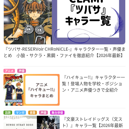
『ツバサ-RESERVoir CHRoNiCLE-』キャラクター一覧・声優ま
とめ 小狼・サクラ・黒鋼・ファイを徹底紹介【2026年最新】
アニメ
声優
『ハイキュー!!』キャラクター一
覧！登場人物を学校・ポジショ
ン・アニメ声優つきで全紹介
話題
マンガ
書籍
声優
舞台俳優
『文豪ストレイドッグス（文ス
ト）』キャラ一覧【2026年最新