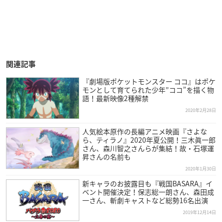
関連記事
『劇場版ポケットモンスター ココ』はポケ
モンとして育てられた少年”ココ”を描く物
語！最新映像2種解禁
2020年2月28日
人気絵本原作の長編アニメ映画『さよな
ら、ティラノ』2020年夏公開！三木眞一郎
さん、森川智之さんらが集結！故・石塚運
昇さんの名前も
2020年1月30日
新キャラのお披露目も『戦国BASARA』イ
ベント開催決定！保志総一朗さん、森田成
一さん、斬劇キャストなど総勢16名出演
2019年12月14日