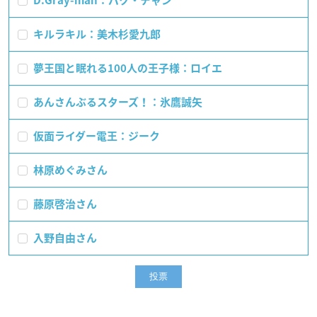
D.Gray-man：バク・チャン
キルラキル：美木杉愛九郎
夢王国と眠れる100人の王子様：ロイエ
あんさんぶるスターズ！：氷鷹誠矢
仮面ライダー電王：ジーク
林原めぐみさん
藤原啓治さん
入野自由さん