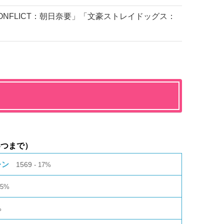
 CONFLICT：朝日奈要」「文豪ストレイドッグス：
5つまで）
レン
1569
17%
15%
%