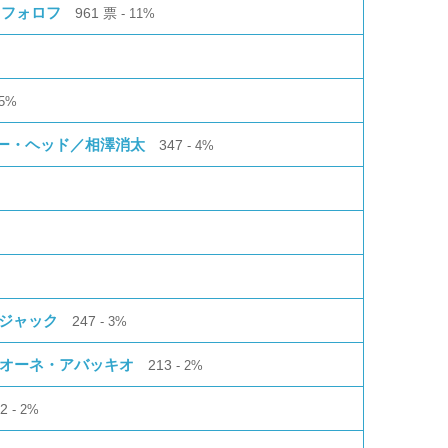
ニキフォロフ
961
票
11%
5%
ー・ヘッド／相澤消太
347
4%
ージャック
247
3%
レオーネ・アバッキオ
213
2%
12
2%