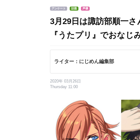
アンケート
話題
声優
3月29日は諏訪部順一
『うたプリ』でおなじ
ライター：にじめん編集部
2020年 03月26日
Thursday 11:00