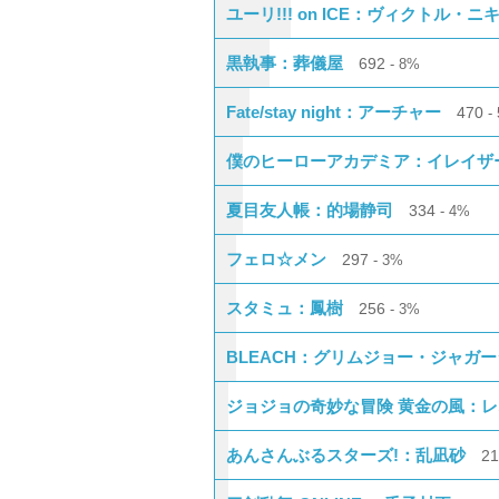
ユーリ!!! on ICE：ヴィクトル・
黒執事：葬儀屋
692
8%
Fate/stay night：アーチャー
470
僕のヒーローアカデミア：イレイザ
夏目友人帳：的場静司
334
4%
フェロ☆メン
297
3%
スタミュ：鳳樹
256
3%
BLEACH：グリムジョー・ジャガ
ジョジョの奇妙な冒険 黄金の風：
あんさんぶるスターズ!：乱凪砂
2